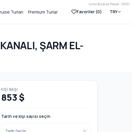
İzmir Bizbize Travel - 10137
Favoriler (
0
)
TRY
ruise Turları
Premium Turlar
 KANALI, ŞARM EL-
KIŞI BAŞI
853 $
Tarih ve kişi sayısı seçin