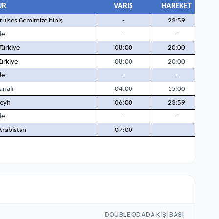
UR
VARI
Ş
HAREKET
Cruises Gemimize biniş
-
23:59
de
-
-
Türkiye
08:00
20:00
ürkiye
08:00
20:00
de
-
-
analı
04:00
15:00
Şeyh
06:00
23:59
de
-
-
Arabistan
07:00
DOUBLE ODADA KIŞI BAŞI