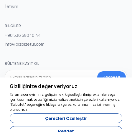
İletişim
BILGILER
+90 536 580 10 44
İnfo@bizbizetur.com
BÜLTENE KAYIT OL
Abone Ol
Gizliliğinize değer veriyoruz
Tarama deneyiminizi geliştirmek, kişiselleştirilmiş reklamlar veya
SOSYAL MEDYA
içerik sunmak ve trafiğimizi analiz etmek için çerezleri kullanıyoruz.
"Kabul et" seçeneğine tıklayarak çerez kullanmamıza izin vermiş
olursunuz.
Çerezleri Özelleştir
Reddet