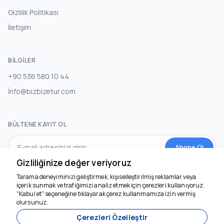
Gizlilik Politikası
İletişim
BILGILER
+90 536 580 10 44
İnfo@bizbizetur.com
BÜLTENE KAYIT OL
Abone Ol
Gizliliğinize değer veriyoruz
Tarama deneyiminizi geliştirmek, kişiselleştirilmiş reklamlar veya
SOSYAL MEDYA
içerik sunmak ve trafiğimizi analiz etmek için çerezleri kullanıyoruz.
"Kabul et" seçeneğine tıklayarak çerez kullanmamıza izin vermiş
olursunuz.
Çerezleri Özelleştir