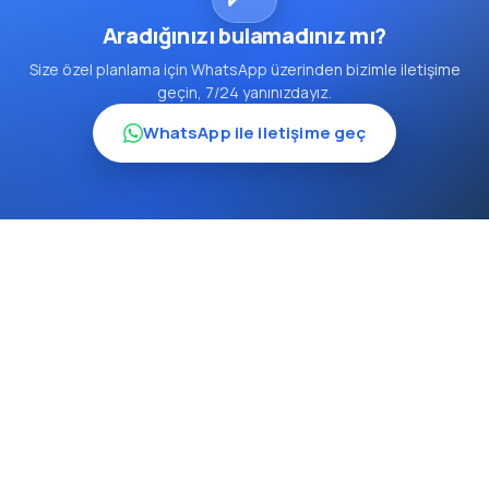
Aradığınızı bulamadınız mı?
Size özel planlama için WhatsApp üzerinden bizimle iletişime
geçin, 7/24 yanınızdayız.
WhatsApp ile iletişime geç