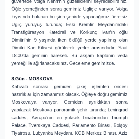
güvertede Volga Nehri’nin güzelliklerini seyredebilirsiniz.
Öğle yemeğinden sonra gemimiz Ugliç’e varıyor. Volga
kıyısında bulunan bu şirin şehirde yapacağımız ücretsiz
Ugliç yürüyüş turunda; Eski Kremlin Meydanı’ndaki
Transfigürasyon Katedrali ve Korkunç Ivan’ın oğlu
Dimitri’nin 9 yaşında iken öldüğü yerde yapılmış olan
Dimitri Kan Kilisesi görülecek yerler arasındadır. Saat
18:00’da geminin hareketi. Bu akşam kaptanın veda
yemeği ile ağırlanacaksınız. Geceleme gemimizde.
8.Gün - MOSKOVA
Kahvaltı sonrası gemiden çıkış işlemleri öncesi
hazırlıklar için zamanımız olacak. Öğleye doğru gemimiz
Moskova’ya varıyor. Gemiden ayrıldıktan sonra
yapılacak Moskova panoramik şehir turunda; Leningrad
caddesi, Avrupa’nın en yüksek binalarından Triumph
Palace, Tverskaya Caddesi, Parlamento Binası, Bolşoy
Tiyatrosu, Lubyanka Meydanı, KGB Merkez Binası, Aziz