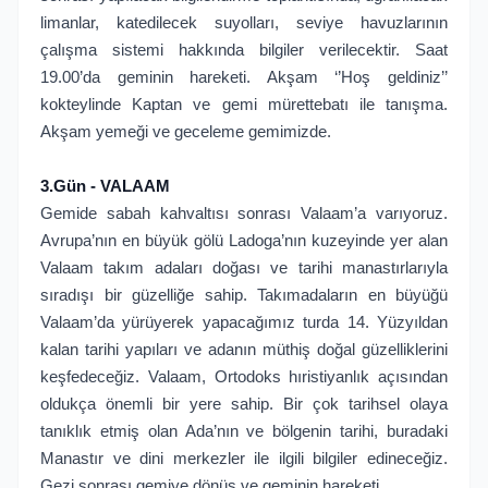
limanlar, katedilecek suyolları, seviye havuzlarının
çalışma sistemi hakkında bilgiler verilecektir. Saat
19.00’da geminin hareketi. Akşam ‘’Hoş geldiniz’’
kokteylinde Kaptan ve gemi mürettebatı ile tanışma.
Akşam yemeği ve geceleme gemimizde.
3.Gün - VALAAM
Gemide sabah kahvaltısı sonrası Valaam’a varıyoruz.
Avrupa’nın en büyük gölü Ladoga’nın kuzeyinde yer alan
Valaam takım adaları doğası ve tarihi manastırlarıyla
sıradışı bir güzelliğe sahip. Takımadaların en büyüğü
Valaam’da yürüyerek yapacağımız turda 14. Yüzyıldan
kalan tarihi yapıları ve adanın müthiş doğal güzelliklerini
keşfedeceğiz. Valaam, Ortodoks hıristiyanlık açısından
oldukça önemli bir yere sahip. Bir çok tarihsel olaya
tanıklık etmiş olan Ada’nın ve bölgenin tarihi, buradaki
Manastır ve dini merkezler ile ilgili bilgiler edineceğiz.
Gezi sonrası gemiye dönüş ve geminin hareketi.