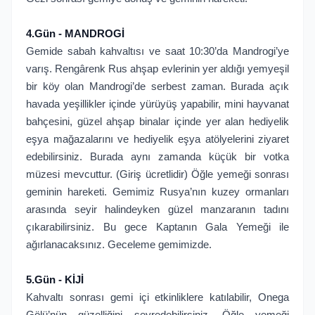
4.Gün - MANDROGİ
Gemide sabah kahvaltısı ve saat 10:30’da Mandrogi’ye
varış. Rengârenk Rus ahşap evlerinin yer aldığı yemyeşil
bir köy olan Mandrogi’de serbest zaman. Burada açık
havada yeşillikler içinde yürüyüş yapabilir, mini hayvanat
bahçesini, güzel ahşap binalar içinde yer alan hediyelik
eşya mağazalarını ve hediyelik eşya atölyelerini ziyaret
edebilirsiniz. Burada aynı zamanda küçük bir votka
müzesi mevcuttur. (Giriş ücretlidir) Öğle yemeği sonrası
geminin hareketi. Gemimiz Rusya’nın kuzey ormanları
arasında seyir halindeyken güzel manzaranın tadını
çıkarabilirsiniz. Bu gece Kaptanın Gala Yemeği ile
ağırlanacaksınız. Geceleme gemimizde.
5.Gün - KİJİ
Kahvaltı sonrası gemi içi etkinliklere katılabilir, Onega
Gölü’nün güzelliğini seyredebilirsiniz. Öğle yemeği