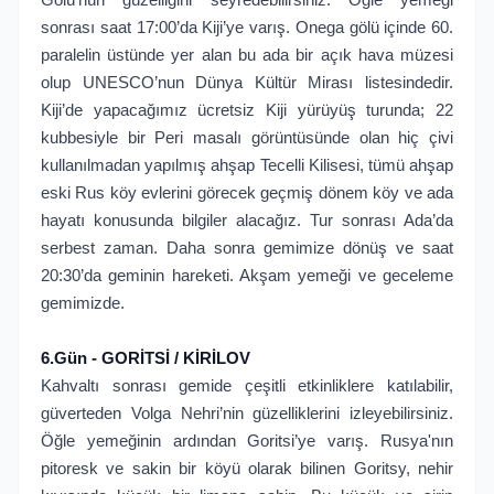
sonrası saat 17:00’da Kiji’ye varış. Onega gölü içinde 60.
paralelin üstünde yer alan bu ada bir açık hava müzesi
olup UNESCO’nun Dünya Kültür Mirası listesindedir.
Kiji’de yapacağımız ücretsiz Kiji yürüyüş turunda; 22
kubbesiyle bir Peri masalı görüntüsünde olan hiç çivi
kullanılmadan yapılmış ahşap Tecelli Kilisesi, tümü ahşap
eski Rus köy evlerini görecek geçmiş dönem köy ve ada
hayatı konusunda bilgiler alacağız. Tur sonrası Ada’da
serbest zaman. Daha sonra gemimize dönüş ve saat
20:30’da geminin hareketi. Akşam yemeği ve geceleme
gemimizde.
6.Gün - GORİTSİ / KİRİLOV
Kahvaltı sonrası gemide çeşitli etkinliklere katılabilir,
güverteden Volga Nehri’nin güzelliklerini izleyebilirsiniz.
Öğle yemeğinin ardından Goritsi’ye varış. Rusya'nın
pitoresk ve sakin bir köyü olarak bilinen Goritsy, nehir