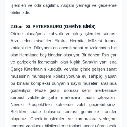
işlemleri ve oda dağılımı. Akşam yemeği ve geceleme
otelimizde.
2.Gün - St. PETERSBURG (GEMİYE BİNİŞ)
Otelde alacağımız kahvaltı ve çıkış işlemleri sonrası
Arzu eden misafirler Ekstra Hermitaj Müzesi turuna
katılabilirler. Dünyanın en önemli sanat müzelerinden biri
olan Hermitage beş binadan oluşuyor. Bir dönem Rus çar
ve çariçelerin ikametgahı olan Kışlık Saray’ın yanı sıra
Çariçe Katerina’nın kurduğu ve yıllar içinde gelişen sanat
müzesinin muhteşem koleksiyonuna ev sahipliği yapan
bu binalar kompleksi dünyanın sayılı müzeleri arasında
gösteriliyor. Müze gezisi sonrası şehir merkezinde
serbest vakitlerde şehir merkezinin tadını çıkarabilir,
Nevski Prospekt’teki kafelerde vakit geçirebilirsiniz.
Belirtilen saatte buluşma sonrası gemimize transfer
oluyoruz. Check-in işlemleri ve kamaralara yerleşme
sonrası yapılacak bilgilendirme toplantısında; uğranılacak