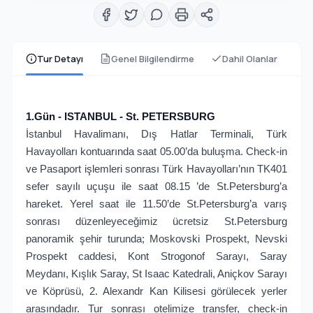
Tur Detayı
Genel Bilgilendirme
Dahil Olanlar
1.Gün - ISTANBUL - St. PETERSBURG
İstanbul Havalimanı, Dış Hatlar Terminali, Türk
Havayolları kontuarında saat 05.00’da buluşma. Check-in
ve Pasaport işlemleri sonrası Türk Havayolları’nın TK401
sefer sayılı uçuşu ile saat 08.15 ’de St.Petersburg’a
hareket. Yerel saat ile 11.50’de St.Petersburg’a varış
sonrası düzenleyeceğimiz ücretsiz St.Petersburg
panoramik şehir turunda; Moskovski Prospekt, Nevski
Prospekt caddesi, Kont Strogonof Sarayı, Saray
Meydanı, Kışlık Saray, St Isaac Katedrali, Aniçkov Sarayı
ve Köprüsü, 2. Alexandr Kan Kilisesi görülecek yerler
arasındadır. Tur sonrası otelimize transfer, check-in