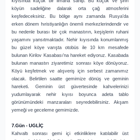
kıyısında küçük bir limana sahip. Bu küçük ve şirin
köyün sadeliğine dalarak orta çağ atmosferini
keşfedeceksiniz. Bu bölge aynı zamanda Rusya’da
erken dönem hıristiyanlığın önemli merkezlerindendir ve
bu nedenle burası bir çok manastırın, keşişlerin ruhani
yaşamını yansıtmaktadır. Nehir kıyısında konumlanmış
bu güzel köye varışta otobüs ile 10 km mesafede
bulunan Kirilov Kasabası’na hareket ediyoruz. Kasabada
bulunan manastırı ziyaretimiz sonrası köye dönüyoruz.
Köyü keşfetmek ve alışveriş için serbest zamanımız
olacak. Belirtilen saatte gemimize dönüş ve geminin
hareketi. Geminin üst güvertesinde kahvelerinizi
yudumlayarak nehir kıyısı boyunca adeta tablo
görünümündeki manzaraları seyredebilirsiniz. Akşam
yemeği ve geceleme gemimizde.
7.Gün - UGLİÇ
Kahvaltı sonrası gemi içi etkinliklere katılabilir üst