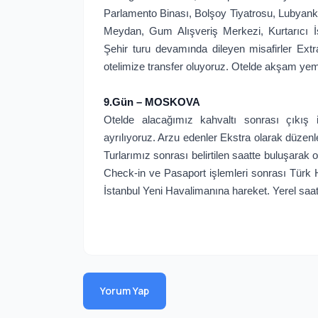
Parlamento Binası, Bolşoy Tiyatrosu, Lubyanka
Meydan, Gum Alışveriş Merkezi, Kurtarıcı İsa
Şehir turu devamında dileyen misafirler Extr
otelimize transfer oluyoruz. Otelde akşam ye
9.Gün – MOSKOVA
Otelde alacağımız kahvaltı sonrası çıkış i
ayrılıyoruz. Arzu edenler Ekstra olarak düzenl
Turlarımız sonrası belirtilen saatte buluşara
Check-in ve Pasaport işlemleri sonrası Türk H
İstanbul Yeni Havalimanına hareket. Yerel saat
Yorum Yap