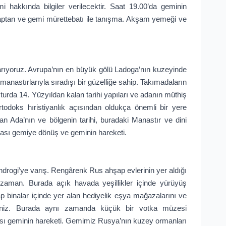
mi hakkında bilgiler verilecektir. Saat 19.00’da geminin
 Kaptan ve gemi mürettebatı ile tanışma. Akşam yemeği ve
rıyoruz. Avrupa’nın en büyük gölü Ladoga’nın kuzeyinde
manastırlarıyla sıradışı bir güzelliğe sahip. Takımadaların
rda 14. Yüzyıldan kalan tarihi yapıları ve adanın müthiş
rtodoks hıristiyanlık açısından oldukça önemli bir yere
lan Ada’nın ve bölgenin tarihi, buradaki Manastır ve dini
onrası gemiye dönüş ve geminin hareketi.
drogi’ye varış. Rengârenk Rus ahşap evlerinin yer aldığı
zaman. Burada açık havada yeşillikler içinde yürüyüş
ap binalar içinde yer alan hediyelik eşya mağazalarını ve
lirsiniz. Burada aynı zamanda küçük bir votka müzesi
rası geminin hareketi. Gemimiz Rusya’nın kuzey ormanları