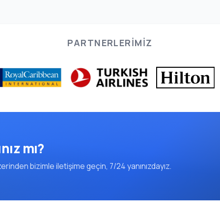
PARTNERLERIMIZ
ınız mı?
rinden bizimle iletişime geçin, 7/24 yanınızdayız.