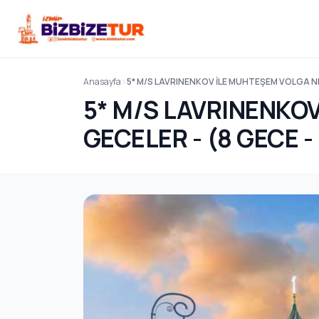
Anasayfa
5* M/S LAVRINENKOV İLE MUHTEŞEM VOLGA NE
5* M/S LAVRINENKO
GECELER - (8 GECE 