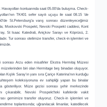
rk Havayolları kontuarında saat 05.00’da buluşma. Check-
olları’nın TK401 sefer sayılı uçuşu ile saat 08.15 ’de
.50’de St.Petersburg’a varış sonrası düzenleyeceğimiz
nda; Moskovski Prospekt, Nevski Prospekt caddesi, Kont
ay, St Isaac Katedrali, Aniçkov Sarayı ve Köprüsü, 2.
dır. Tur sonrası otelimize transfer, check-in işlemleri ve
imizde.
ri sonrası Arzu eden misafirler Ekstra Hermitaj Müzesi
at müzelerinden biri olan Hermitage beş binadan oluşuyor.
lan Kışlık Saray’ın yanı sıra Çariçe Katerina’nın kurduğu
muhteşem koleksiyonuna ev sahipliği yapan bu binalar
a gösteriliyor. Müze gezisi sonrası şehir merkezinde
ı çıkarabilir, Nevski Prospekt’teki kafelerde vakit
onrası gemimize transfer oluyoruz. Check-in işlemleri ve
endirme toplantısında; uğranılacak limanlar, katedilecek