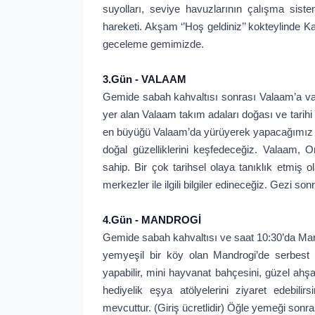
suyolları, seviye havuzlarının çalışma siste
hareketi. Akşam ‘’Hoş geldiniz’’ kokteylinde
geceleme gemimizde.
3.Gün - VALAAM
Gemide sabah kahvaltısı sonrası Valaam’a va
yer alan Valaam takım adaları doğası ve tarihi 
en büyüğü Valaam’da yürüyerek yapacağımız tu
doğal güzelliklerini keşfedeceğiz. Valaam, O
sahip. Bir çok tarihsel olaya tanıklık etmiş o
merkezler ile ilgili bilgiler edineceğiz. Gezi s
4.Gün - MANDROGİ
Gemide sabah kahvaltısı ve saat 10:30’da Man
yemyeşil bir köy olan Mandrogi’de serbest 
yapabilir, mini hayvanat bahçesini, güzel ahş
hediyelik eşya atölyelerini ziyaret edebi
mevcuttur. (Giriş ücretlidir) Öğle yemeği son