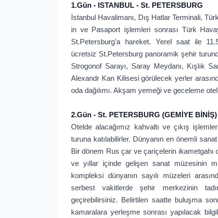
1.Gün - ISTANBUL - St. PETERSBURG
İstanbul Havalimanı, Dış Hatlar Terminali, Tü
in ve Pasaport işlemleri sonrası Türk Havay
St.Petersburg’a hareket. Yerel saat ile 11
ücretsiz St.Petersburg panoramik şehir turu
Strogonof Sarayı, Saray Meydanı, Kışlık Sar
Alexandr Kan Kilisesi görülecek yerler arasında
oda dağılımı. Akşam yemeği ve geceleme otel
2.Gün - St. PETERSBURG (GEMİYE BİNİŞ)
Otelde alacağımız kahvaltı ve çıkış işlemle
turuna katılabilirler. Dünyanın en önemli san
Bir dönem Rus çar ve çariçelerin ikametgahı o
ve yıllar içinde gelişen sanat müzesinin 
kompleksi dünyanın sayılı müzeleri arasınd
serbest vakitlerde şehir merkezinin tadın
geçirebilirsiniz. Belirtilen saatte buluşma s
kamaralara yerleşme sonrası yapılacak bilgil