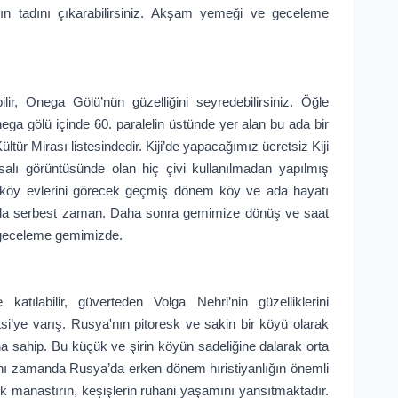
ın tadını çıkarabilirsiniz. Akşam yemeği ve geceleme
bilir, Onega Gölü’nün güzelliğini seyredebilirsiniz. Öğle
ega gölü içinde 60. paralelin üstünde yer alan bu ada bir
 Mirası listesindedir. Kiji’de yapacağımız ücretsiz Kiji
alı görüntüsünde olan hiç çivi kullanılmadan yapılmış
s köy evlerini görecek geçmiş dönem köy ve ada hayatı
a’da serbest zaman. Daha sonra gemimize dönüş ve saat
 geceleme gemimizde.
 katılabilir, güverteden Volga Nehri’nin güzelliklerini
tsi’ye varış. Rusya'nın pitoresk ve sakin bir köyü olarak
ana sahip. Bu küçük ve şirin köyün sadeliğine dalarak orta
nı zamanda Rusya’da erken dönem hıristiyanlığın önemli
k manastırın, keşişlerin ruhani yaşamını yansıtmaktadır.