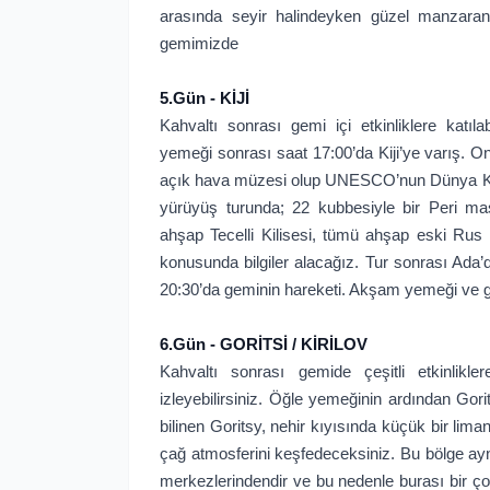
arasında seyir halindeyken güzel manzaran
gemimizde
5.Gün - KİJİ
Kahvaltı sonrası gemi içi etkinliklere katıla
yemeği sonrası saat 17:00’da Kiji’ye varış. On
açık hava müzesi olup UNESCO’nun Dünya Kültür
yürüyüş turunda; 22 kubbesiyle bir Peri mas
ahşap Tecelli Kilisesi, tümü ahşap eski Ru
konusunda bilgiler alacağız. Tur sonrası Ad
20:30’da geminin hareketi. Akşam yemeği ve
6.Gün - GORİTSİ / KİRİLOV
Kahvaltı sonrası gemide çeşitli etkinliklere
izleyebilirsiniz. Öğle yemeğinin ardından Gori
bilinen Goritsy, nehir kıyısında küçük bir lim
çağ atmosferini keşfedeceksiniz. Bu bölge ay
merkezlerindendir ve bu nedenle burası bir ço