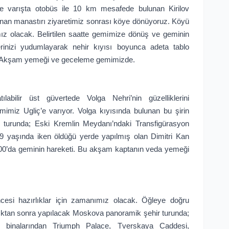
e varışta otobüs ile 10 km mesafede bulunan Kirilov
nan manastırı ziyaretimiz sonrası köye dönüyoruz. Köyü
ız olacak. Belirtilen saatte gemimize dönüş ve geminin
rinizi yudumlayarak nehir kıyısı boyunca adeta tablo
z. Akşam yemeği ve geceleme gemimizde.
ılabilir üst güvertede Volga Nehri’nin güzelliklerini
imiz Ugliç’e varıyor. Volga kıyısında bulunan bu şirin
 turunda; Eski Kremlin Meydanı’ndaki Transfigürasyon
n 9 yaşında iken öldüğü yerde yapılmış olan Dimitri Kan
18:00’da geminin hareketi. Bu akşam kaptanın veda yemeği
ncesi hazırlıklar için zamanımız olacak. Öğleye doğru
ktan sonra yapılacak Moskova panoramik şehir turunda;
 binalarından Triumph Palace, Tverskaya Caddesi,