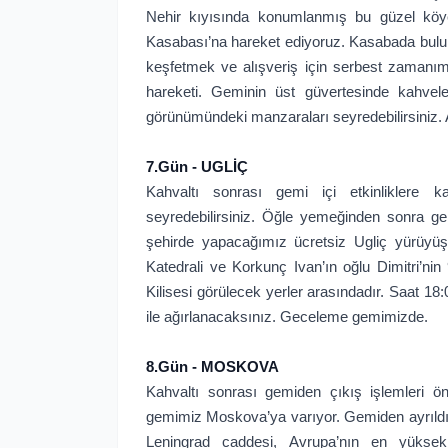
Nehir kıyısında konumlanmış bu güzel köy
Kasabası’na hareket ediyoruz. Kasabada bulu
keşfetmek ve alışveriş için serbest zamanım
hareketi. Geminin üst güvertesinde kahvele
görünümündeki manzaraları seyredebilirsini
7.Gün - UGLİÇ
Kahvaltı sonrası gemi içi etkinliklere kat
seyredebilirsiniz. Öğle yemeğinden sonra gem
şehirde yapacağımız ücretsiz Ugliç yürüyüş
Katedrali ve Korkunç Ivan’ın oğlu Dimitri’ni
Kilisesi görülecek yerler arasındadır. Saat 
ile ağırlanacaksınız. Geceleme gemimizde.
8.Gün - MOSKOVA
Kahvaltı sonrası gemiden çıkış işlemleri ö
gemimiz Moskova’ya varıyor. Gemiden ayrıldı
Leningrad caddesi, Avrupa’nın en yüksek