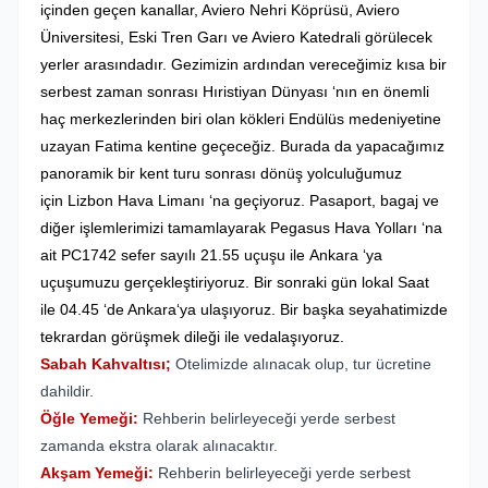
içinden geçen kanallar, Aviero Nehri Köprüsü, Aviero
Üniversitesi, Eski Tren Garı ve Aviero Katedrali görülecek
yerler arasındadır. Gezimizin ardından vereceğimiz kısa bir
serbest zaman sonrası Hıristiyan Dünyası ‘nın en önemli
haç merkezlerinden biri olan kökleri Endülüs medeniyetine
uzayan Fatima kentine geçeceğiz. Burada da yapacağımız
panoramik bir kent turu sonrası dönüş yolculuğumuz
için Lizbon Hava Limanı ‘na geçiyoruz. Pasaport, bagaj ve
diğer işlemlerimizi tamamlayarak Pegasus Hava Yolları ‘na
ait PC1742 sefer sayılı 21.55 uçuşu ile Ankara ‘ya
uçuşumuzu gerçekleştiriyoruz. Bir sonraki gün lokal Saat
ile 04.45 ‘de Ankara‘ya ulaşıyoruz. Bir başka seyahatimizde
tekrardan görüşmek dileği ile vedalaşıyoruz.
Sabah Kahvaltısı;
Otelimizde alınacak olup, tur ücretine
dahildir.
Öğle Yemeği:
Rehberin belirleyeceği yerde serbest
zamanda ekstra olarak alınacaktır.
Akşam Yemeği:
Rehberin belirleyeceği yerde serbest