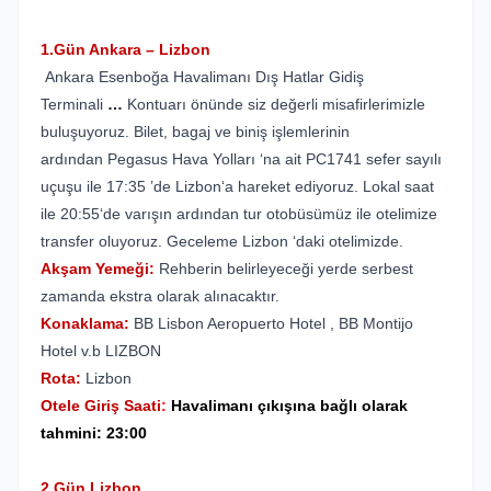
1.Gün Ankara – Lizbon
Ankara Esenboğa Havalimanı Dış Hatlar Gidiş
Terminali
…
Kontuarı önünde siz değerli misafirlerimizle
buluşuyoruz. Bilet, bagaj ve biniş işlemlerinin
ardından Pegasus Hava Yolları ‘na ait
PC1741
sefer sayılı
uçuşu ile 17:35 ’de Lizbon‘a hareket ediyoruz. Lokal saat
ile 20:55‘de varışın ardından tur otobüsümüz ile otelimize
transfer oluyoruz. Geceleme Lizbon ‘daki otelimizde.
Akşam Yemeği:
Rehberin belirleyeceği yerde serbest
zamanda ekstra olarak alınacaktır.
Konaklama:
BB Lisbon Aeropuerto Hotel , BB Montijo
Hotel v.b LIZBON
Rota:
Lizbon
Otele Giriş Saati
:
Havalimanı çıkışına b
ağlı olarak
tahmini
: 23:00
2.Gün Lizbon