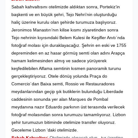
Sabah kahvaltısını otelimizde aldıktan sonra, Portekiz’in
başkenti ve en büyük şehri, Tejo Nehri’nin oluşturduğu
haliç üzerine kurulu olan şehirde turumuza başlıyoruz.
Jeronimos Manastırı’nın kilise kısmı ziyaretinden sonra
Tejo nehrinin kıyısındaki Belem Kulesi ile Keşifler Anıtı´nda
fotoğraf molası için duraklayacağız. Şehrin en eski ve 1755
depreminden en az hasar görmüş semti olan adını Arapça
hamam kelimesinden almış ve sadece yürüyerek
keşfedilebilen Alfama semtinin kısmen panoramik turunu
gerçekleştiriyoruz. Otele dönüş yolunda Praça do
Comercio´dan Baixa semti, Rossio ve Restauradores
meydanlarından geçip şık butiklerin bulunduğu Liberdade
caddesinin sonunda yer alan Marques de Pombal
meydanına nazır Eduardo parkının üst terasında verilecek
fotoğraf molasından sonra turumuzu tamamlıyoruz. Lizbon
şehir turumuzun bitiminde otelimize transfer oluyoruz.
Geceleme Lizbon ‘daki otelimizde.
Sabah Kahvaltısı;
Otelimizde alınacak olup , tur ücretine