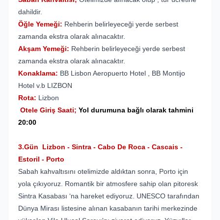
dahildir.
Öğle Yemeği:
Rehberin belirleyeceği yerde serbest
zamanda ekstra olarak alınacaktır.
Akşam Yemeği:
Rehberin belirleyeceği yerde serbest
zamanda ekstra olarak alınacaktır.
Konaklama:
BB Lisbon Aeropuerto Hotel , BB Montijo
Hotel v.b LIZBON
Rota:
Lizbon
Otele Giriş Saati;
Yol durumuna bağlı olarak tahmini
20:00
3.Gün Lizbon
-
Sintra
-
Cabo De Roca
-
Cascais
-
Estoril - Porto
Sabah kahvaltısını otelimizde aldıktan sonra, Porto için
yola çıkıyoruz. Romantik bir atmosfere sahip olan pitoresk
Sintra Kasabası ‘na hareket ediyoruz. UNESCO tarafından
Dünya Mirası listesine alınan kasabanın tarihi merkezinde