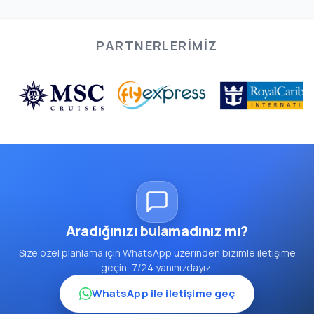
PARTNERLERIMIZ
Aradığınızı bulamadınız mı?
Size özel planlama için WhatsApp üzerinden bizimle iletişime
geçin, 7/24 yanınızdayız.
WhatsApp ile iletişime geç