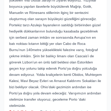
yükselen Vila Ulusal Sarayı'nı ziyaret ediyoruz. Yüzyıllar
boyunca yapılan ilavelerle büyütülerek Mağrip, Gotik,
Manuelin ve Rönesans stillerinin ilginç bir sentezini
oluşturmuş olan sarayın büyüleyici güzelliğini göreceğiz.
Portekiz tarzı Azulejo fayanslerın satıldığı birbirinden güzel
hediyelik dükkanlarının bulunduğu kasabada gezebilmek
için serbest zaman imkânı ve sonrasında Avrupa'nın en
batı noktası kıtanın bittiği yer olan Cabo de Roca
Burnu'nun 140metre yükseklikteki falezine varış, fotoğraf
çekme imkânı. Şirin bir balıkçı limanı olan Cascais'i de
görerek Lizbon'un en ünlü tatil beldesi olan Estorilden
geçen kıyı yolunu takip ederek Porto'ya doğru yolculuğa
devam ediyoruz. Yolda kraliçelerin kenti Obidos, Muhteşem
Kalesi, Mavi Beyaz Evleri ve Arnavut Kaldırımı Sokakları ile
bizi bekliyor olacak. Ohio’daki gezimizin ardından ise
Porto'ya doğru yola devam edeceğiz. Varışımızın ardından
otelimize transfer oluyoruz, geceleme Porto ‘daki
otelimizde.