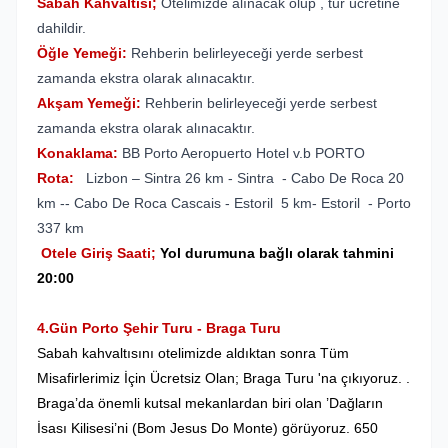
Sabah Kahvaltısı;
Otelimizde alınacak olup , tur ücretine
dahildir.
Öğle Yemeği:
Rehberin belirleyeceği yerde serbest
zamanda ekstra olarak alınacaktır.
Akşam Yemeği:
Rehberin belirleyeceği yerde serbest
zamanda ekstra olarak alınacaktır.
Konaklama:
BB Porto Aeropuerto Hotel v.b PORTO
Rota:
Lizbon – Sintra 26 km - Sintra - Cabo De Roca 20
km -- Cabo De Roca Cascais - Estoril 5 km- Estoril - Porto
337 km
Otele Giriş Saati;
Yol durumuna bağlı olarak tahmini
20:00
4.Gün Porto Şehir Turu - Braga Turu
Sabah kahvaltısını otelimizde aldıktan sonra Tüm
Misafirlerimiz İçin Ücretsiz Olan; Braga Turu 'na çıkıyoruz. .
Braga’da önemli kutsal mekanlardan biri olan ’Dağların
İsası Kilisesi’ni (Bom Jesus Do Monte) görüyoruz. 650