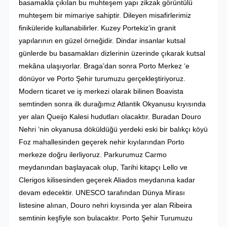
basamakla çıkılan bu muhteşem yapı zikzak görüntülü
muhteşem bir mimariye sahiptir. Dileyen misafirlerimiz
finiküleride kullanabilirler. Kuzey Portekiz’in granit
yapılarının en güzel örneğidir. Dindar insanlar kutsal
günlerde bu basamakları dizlerinin üzerinde çıkarak kutsal
mekâna ulaşıyorlar. Braga’dan sonra Porto Merkez ‘e
dönüyor ve Porto Şehir turumuzu gerçekleştiriyoruz.
Modern ticaret ve iş merkezi olarak bilinen Boavista
semtinden sonra ilk durağımız Atlantik Okyanusu kıyısında
yer alan Queijo Kalesi hudutları olacaktır. Buradan Douro
Nehri ‘nin okyanusa döküldüğü yerdeki eski bir balıkçı köyü
Foz mahallesinden geçerek nehir kıyılarından Porto
merkeze doğru ilerliyoruz. Parkurumuz Carmo
meydanından başlayacak olup, Tarihi kitapçı Lello ve
Clerigos kilisesinden geçerek Aliados meydanına kadar
devam edecektir. UNESCO tarafından Dünya Mirası
listesine alınan, Douro nehri kıyısında yer alan Ribeira
semtinin keşfiyle son bulacaktır. Porto Şehir Turumuzu