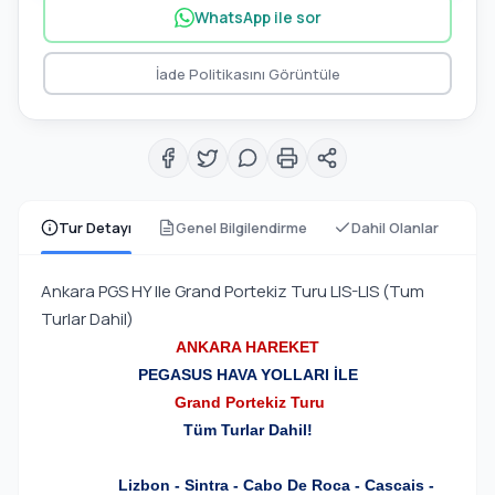
WhatsApp ile sor
İade Politikasını Görüntüle
Tur Detayı
Genel Bilgilendirme
Dahil Olanlar
Ankara PGS HY Ile Grand Portekiz Turu LIS-LIS (Tum
Turlar Dahil)
ANKARA HAREKET
PEGASUS HAVA YOLLARI İLE
Grand Portekiz Turu
Tüm Turlar Dahil!
Lizbon - Sintra
-
Cabo De Roca
-
Cascais
-