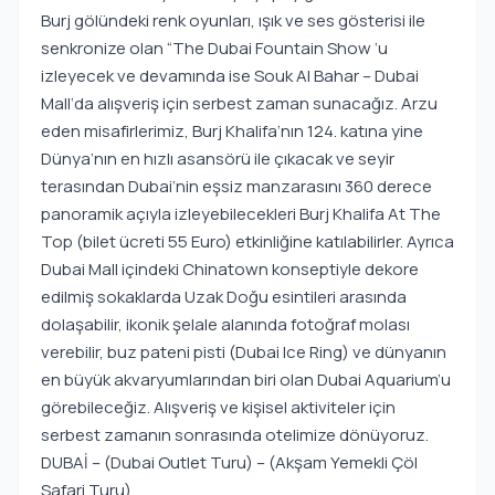
Burj gölündeki renk oyunları, ışık ve ses gösterisi ile
senkronize olan “The Dubai Fountain Show ‘u
izleyecek ve devamında ise Souk Al Bahar – Dubai
Mall‘da alışveriş için serbest zaman sunacağız. Arzu
eden misafirlerimiz, Burj Khalifa‘nın 124. katına yine
Dünya’nın en hızlı asansörü ile çıkacak ve seyir
terasından Dubai‘nin eşsiz manzarasını 360 derece
panoramik açıyla izleyebilecekleri Burj Khalifa At The
Top (bilet ücreti 55 Euro) etkinliğine katılabilirler. Ayrıca
Dubai Mall içindeki Chinatown konseptiyle dekore
edilmiş sokaklarda Uzak Doğu esintileri arasında
dolaşabilir, ikonik şelale alanında fotoğraf molası
verebilir, buz pateni pisti (Dubai Ice Ring) ve dünyanın
en büyük akvaryumlarından biri olan Dubai Aquarium’u
görebileceğiz. Alışveriş ve kişisel aktiviteler için
serbest zamanın sonrasında otelimize dönüyoruz.
DUBAİ – (Dubai Outlet Turu) – (Akşam Yemekli Çöl
Safari Turu)