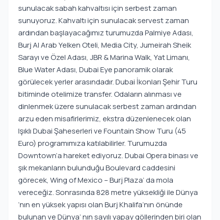
sunulacak sabah kahvaltısı için serbest zaman
sunuyoruz. Kahvaltı için sunulacak servest zaman
ardından başlayacağımız turumuzda Palmiye Adası,
Burj Al Arab Yelken Oteli, Media City, Jumeirah Sheik
Sarayı ve Özel Adası, JBR & Marina Walk, Yat Limanı,
Blue Water Adası, Dubai Eye panoramik olarak
görülecek yerler arasındadır. Dubai İkonları Şehir Turu
bitiminde otelimize transfer. Odaların alınması ve
dinlenmek üzere sunulacak serbest zaman ardından
arzu eden misafirlerimiz, ekstra düzenlenecek olan
Işıklı Dubai Şaheserleri ve Fountain Show Turu (45
Euro) programımıza katılabilirler. Turumuzda
Downtown’a hareket ediyoruz. Dubai Opera binası ve
şık mekanların bulunduğu Boulevard caddesini
görecek, Wing of Mexico – Burj Plaza’ da mola
vereceğiz. Sonrasında 828 metre yüksekliği ile Dünya
‘nın en yüksek yapısı olan Burj Khalifa’nın önünde
bulunan ve Dünya’ nın sayılı yapay göllerinden biri olan