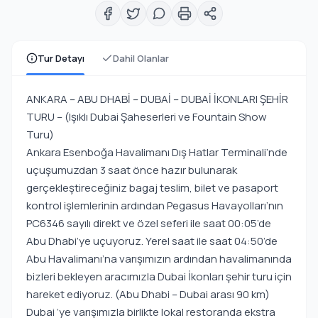
Tur Detayı
Dahil Olanlar
ANKARA – ABU DHABİ – DUBAİ – DUBAİ İKONLARI ŞEHİR
TURU – (Işıklı Dubai Şaheserleri ve Fountain Show
Turu)
Ankara Esenboğa Havalimanı Dış Hatlar Terminali’nde
uçuşumuzdan 3 saat önce hazır bulunarak
gerçekleştireceğiniz bagaj teslim, bilet ve pasaport
kontrol işlemlerinin ardından Pegasus Havayolları’nın
PC6346 sayılı direkt ve özel seferi ile saat 00:05’de
Abu Dhabi’ye uçuyoruz. Yerel saat ile saat 04:50’de
Abu Havalimanı’na varışımızın ardından havalimanında
bizleri bekleyen aracımızla Dubai İkonları şehir turu için
hareket ediyoruz. (Abu Dhabi – Dubai arası 90 km)
Dubai ‘ye varışımızla birlikte lokal restoranda ekstra