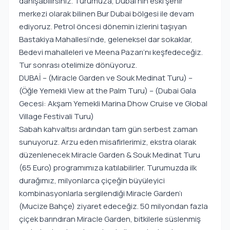
danışabilirsiniz. Turumuza, Dubai’nin eski şehir
merkezi olarak bilinen Bur Dubai bölgesi ile devam
ediyoruz. Petrol öncesi dönemin izlerini taşıyan
Bastakiya Mahallesi’nde, geleneksel dar sokaklar,
Bedevi mahalleleri ve Meena Pazarı’nı keşfedeceğiz.
Tur sonrası otelimize dönüyoruz.
DUBAİ – (Miracle Garden ve Souk Medinat Turu) –
(Öğle Yemekli View at the Palm Turu) – (Dubai Gala
Gecesi: Akşam Yemekli Marina Dhow Cruise ve Global
Village Festivali Turu)
Sabah kahvaltısı ardından tam gün serbest zaman
sunuyoruz. Arzu eden misafirlerimiz, ekstra olarak
düzenlenecek Miracle Garden & Souk Medinat Turu
(65 Euro) programımıza katılabilirler. Turumuzda ilk
durağımız, milyonlarca çiçeğin büyüleyici
kombinasyonlarla sergilendiği Miracle Garden’ı
(Mucize Bahçe) ziyaret edeceğiz. 50 milyondan fazla
çiçek barındıran Miracle Garden, bitkilerle süslenmiş