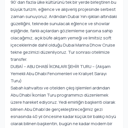
90’ dan fazla ülke kültürünü tek bir yerde birleştiren bu
büyük turizm, eğlence ve alışveriş projesinde serbest
zaman sunuyoruz. Ardından Dubai ‘nin ışıkları altındaki
güzelliğini, teknede sunulacak eğlence ve showlar
eşliğinde, farklı açılardan gözlemleme şansına sahip
olacağımız, açık büfe akşam yemeği ve limitsiz soft
içeceklerinde dahil olduğu Dubai Marina Dhow Cruise
tekne gezimizi düzenliyoruz. Tur sonrası otelimize
transfer.
DUBAİ – ABU DHABİ İKONLARI ŞEHİR TURU – (Akşam
Yemekli Abu Dhabi Fenomenleri ve Kraliyet Sarayı
Turu)
Sabah kahvaltısı ve otelden çıkış işlemleri ardından
Abu Dhabi İkonları Turu programımızı düzenlemek
üzere hareket ediyoruz. Yedi emirliğin başkenti olarak
bilinen Abu Dhabi‘de gerçekleştireceğimiz gezi
esnasında 40 yıl öncesine kadar küçük bir balıkçı köyü
olarak bilinen başkentin, bugün ne kadar modern bir