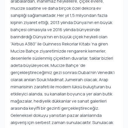
arabalardan, inanılmaz heykellere, çiçek evlere,
mucize saatine ve daha birçok özel dekora ev
sahipliği sağlamaktadır. Her yıl 1,5 milyondan fazla
kişinin ziyaret ettiği, 2013 yılında Dünya’nın en büyük
bahçesi olmasıyla ve 2016 yılında bünyesinde
barındırdığı Dünya’nın en büyük çiçek heykeli olan
“Airbus A380” ile Guinness Rekorlar Kitabı ‘na giren
Mucize Bahçe ziyaretimizde rengarenk kemerler,
desenlerle süslenmiş çiçekten duvarlar, taklar bizleri
adeta büyüleyecek. Mucize Bahçe ‘de
gerçekleştireceğimiz gezi sonrası Dubai’nin Venedik’i
olarak anılan Souk Madinat Jumeirah olacak. Arap
mimarisinin zarafeti ile modern lüksü buluşturan bu
etkileyici alanda, su kanalları boyunca yer alan butik
mağazalar, hediyelik dükkanlar ve sanat galerileri
arasında keyifli bir gezinti gerçekleştireceğiz.
Geleneksel dokuyu yansıtan pazar alanlarında
alışveriş için serbest zaman sunulacaktır. Sunulacak