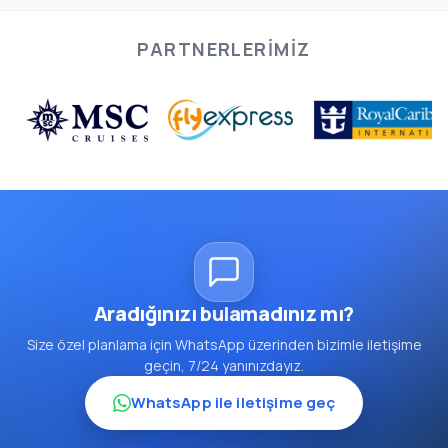
PARTNERLERIMIZ
Aradığınızı bulamadınız mı?
Size özel planlama için WhatsApp üzerinden bizimle iletişime
geçin, 7/24 yanınızdayız.
WhatsApp ile iletişime geç