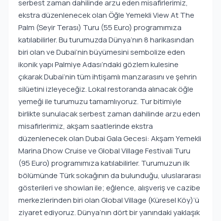
serbest zaman dahilinde arzu eden misafirlerimiz,
ekstra düzenlenecek olan Öğle Yemekli View At The
Palm (Seyir Terası) Turu (55 Euro) programımıza
katılabilirler. Bu turumuzda Dünya’nın 8 harikasından
biri olan ve Dubai’nin büyümesini sembolize eden
ikonik yapı Palmiye Adası’ndaki gözlem kulesine
çıkarak Dubai’nin tüm ihtişamlı manzarasını ve şehrin
silüetini izleyeceğiz. Lokal restoranda alınacak öğle
yemeği ile turumuzu tamamlıyoruz. Tur bitimiyle
birlikte sunulacak serbest zaman dahilinde arzu eden
misafirlerimiz, akşam saatlerinde ekstra
düzenlenecek olan Dubai Gala Gecesi: Akşam Yemekli
Marina Dhow Cruise ve Global Village Festivali Turu
(95 Euro) programımıza katılabilirler. Turumuzun ilk
bölümünde Türk sokağının da bulunduğu, uluslararası
gösterileri ve showları ile; eğlence, alışveriş ve cazibe
merkezlerinden biri olan Global Village (Küresel Köy)’ü
ziyaret ediyoruz. Dünya’nın dört bir yanındaki yaklaşık