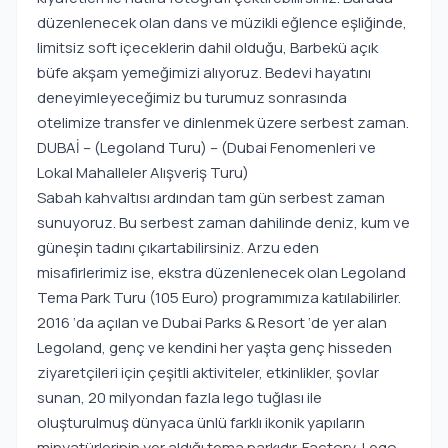
düzenlenecek olan dans ve müzikli eğlence eşliğinde,
limitsiz soft içeceklerin dahil olduğu, Barbekü açık
büfe akşam yemeğimizi alıyoruz. Bedevi hayatını
deneyimleyeceğimiz bu turumuz sonrasında
otelimize transfer ve dinlenmek üzere serbest zaman.
DUBAİ – (Legoland Turu) – (Dubai Fenomenleri ve
Lokal Mahalleler Alışveriş Turu)
Sabah kahvaltısı ardından tam gün serbest zaman
sunuyoruz. Bu serbest zaman dahilinde deniz, kum ve
güneşin tadını çıkartabilirsiniz. Arzu eden
misafirlerimiz ise, ekstra düzenlenecek olan Legoland
Tema Park Turu (105 Euro) programımıza katılabilirler.
2016 ‘da açılan ve Dubai Parks & Resort ‘de yer alan
Legoland, genç ve kendini her yaşta genç hisseden
ziyaretçileri için çeşitli aktiviteler, etkinlikler, şovlar
sunan, 20 milyondan fazla lego tuğlası ile
oluşturulmuş dünyaca ünlü farklı ikonik yapıların
minyatürlerinin yer aldığı tema parkıdır. Factory, Lego