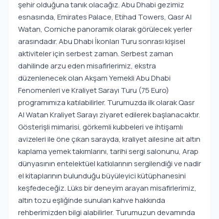
şehir olduğuna tanık olacağız. Abu Dhabi gezimiz
esnasında, Emirates Palace, Etihad Towers, Qasr Al
Watan, Corniche panoramik olarak görülecek yerler
arasındadır. Abu Dhabi İkonları Turu sonrası kişisel
aktiviteler için serbest zaman. Serbest zaman
dahilinde arzu eden misafirlerimiz, ekstra
düzenlenecek olan Akşam Yemekli Abu Dhabi
Fenomenleri ve Kraliyet Sarayı Turu (75 Euro)
programımıza katılabilirler. Turumuzda ilk olarak Qasr
Al Watan Kraliyet Sarayı ziyaret edilerek başlanacaktır.
Gösterişli mimarisi, görkemli kubbeleri ve ihtişamlı
avizeleri ile öne çıkan sarayda, kraliyet ailesine ait altın
kaplama yemek takımlarını, tarihi sergi salonunu, Arap
dünyasının entelektüel katkılarının sergilendiği ve nadir
el kitaplarının bulunduğu büyüleyici kütüphanesini
keşfedeceğiz. Lüks bir deneyim arayan misafirlerimiz,
altın tozu eşliğinde sunulan kahve hakkında
rehberimizden bilgi alabilirler. Turumuzun devamında