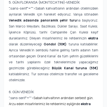
5. GÜN FLORANSA (MONTECATINI)-VENEDİK
",sans-serif"="">
Sabah kahvaltısının ardından otelimizden
ayrılarak Venedik için hareket ediyoruz. Varışa istinaden
Venedik adasında panoramik şehir turu
na başlıyoruz.
San Marco Meydanı, Bazilikası, Dükler Sarayı, Saat Kulesi,
İşkence Köprüsü, tarihi Campanille Çan Kulesi keşif
duraklarımız. Dileyen misafirlerimiz ile rehberinizin
ekstra
olarak düzenleyeceği
Gondol (30€)
turuna katılabilirler.
Ayrıca Venedik’in sembolü haline gelmiş tarihi adanın tam
ortasından geçen Grand Kanal`da tüm şehrin güzelliklerini
ve tarihi yapılarını özel teknelerimizle yapacağımız
gezimizde görebileceğiniz
Büyük Kanal turuna (55€)
katılabilirsiniz. Tur sonrası otelimize transfer ve geceleme
otelimizde.
6. GÜN VENEDİK
",sans-serif"="">
Sabah kahvaltının ardından serbest gün.
Arzu eden misafirlerimiz ile rehberimiz eşliğinde
ekstra