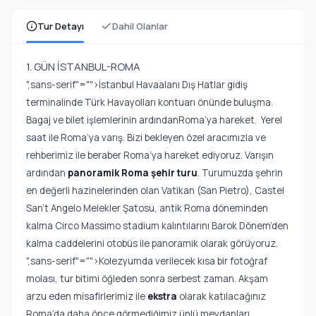
Tur Detayı
Dahil Olanlar
1. GÜN İSTANBUL-ROMA
",sans-serif"="">İstanbul Havaalanı Dış Hatlar gidiş
terminalinde Türk Havayolları kontuarı önünde buluşma.
Bagaj ve bilet işlemlerinin ardındanRoma’ya hareket. Yerel
saat ile Roma’ya varış. Bizi bekleyen özel aracımızla ve
rehberimiz ile beraber Roma’ya hareket ediyoruz. Varışın
ardından
panoramik Roma şehir turu
. Turumuzda şehrin
en değerli hazinelerinden olan Vatikan (San Pietro), Castel
San't Angelo Melekler Şatosu, antik Roma döneminden
kalma Circo Massimo stadium kalıntılarını Barok Dönem’den
kalma caddelerini otobüs ile panoramik olarak görüyoruz.
",sans-serif"="">Kolezyumda verilecek kısa bir fotoğraf
molası, tur bitimi öğleden sonra serbest zaman. Akşam
arzu eden misafirlerimiz ile
ekstra
olarak katılacağınız
Roma’da daha önce görmediğimiz ünlü meydanları