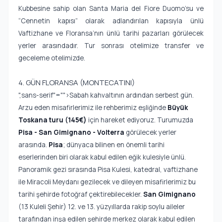
Kubbesine sahip olan Santa Maria del Fiore Duomo’su ve
“Cennetin kapısı” olarak adlandırılan kapısıyla ünlü
Vaftizhane ve Floransa’nın ünlü tarihi pazarları görülecek
yerler arasındadır. Tur sonrası otelimize transfer ve
geceleme otelimizde.
4. GÜN FLORANSA (MONTECATINI)
",sans-serif"="">Sabah kahvaltının ardından serbest gün.
Arzu eden misafirlerimiz ile rehberimiz eşliğinde
Büyük
Toskana turu (145€)
için hareket ediyoruz. Turumuzda
Pisa - San Gimignano - Volterra
görülecek yerler
arasında.
Pisa
; dünyaca bilinen en önemli tarihi
eserlerinden biri olarak kabul edilen eğik kulesiyle ünlü.
Panoramik gezi sırasında Pisa Kulesi, katedral, vaftizhane
ile Miracoli Meydanı gezilecek ve dileyen misafirlerimiz bu
tarihi şehirde fotoğraf çektirebilecekler.
San Gimignano
(13 Kuleli Şehir) 12. ve 13. yüzyıllarda rakip soylu aileler
tarafından inşa edilen şehirde merkez olarak kabul edilen