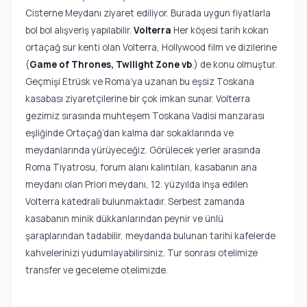
Cisterne Meydanı ziyaret ediliyor. Burada uygun fiyatlarla
bol bol alışveriş yapılabilir.
Volterra
Her köşesi tarih kokan
ortaçağ sur kenti olan Volterra, Hollywood film ve dizilerine
(
Game of Thrones, Twilight Zone vb
.) de konu olmuştur.
Geçmişi Etrüsk ve Roma’ya uzanan bu eşsiz Toskana
kasabası ziyaretçilerine bir çok imkan sunar. Volterra
gezimiz sırasında muhteşem Toskana Vadisi manzarası
eşliğinde Ortaçağ’dan kalma dar sokaklarında ve
meydanlarında yürüyeceğiz. Görülecek yerler arasında
Roma Tiyatrosu, forum alanı kalıntıları, kasabanın ana
meydanı olan Priori meydanı, 12. yüzyılda inşa edilen
Volterra katedrali bulunmaktadır. Serbest zamanda
kasabanın minik dükkanlarından peynir ve ünlü
şaraplarından tadabilir, meydanda bulunan tarihi kafelerde
kahvelerinizi yudumlayabilirsiniz. Tur sonrası otelimize
transfer ve geceleme otelimizde.