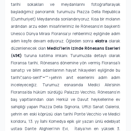
tarihi sokakları ve meydanlarını fotoğraflarayak
başladığımız panoramik turumuzu Piazza Della Republica
(Cumhuriyet) Meydanında sonlandırıyoruz. Kısa bir molanın
ardından arzu eden misafirlerimiz ile Rönesans’ın başkenti
Unesco Dünya Mirası Floransa’yı rehberimiz eşliğinde adım
adım keşfe devam ediyoruz. Öğleden sonra
ekstra
olarak
düzenlenecek olan
Medici’lerin izinde Rönesans Eserleri
(45€)
turuna katılma imkanı. Turumuzda detaylı olarak
Floransa tarihi, Rönesans dönemine yön vermiş Floransa’lı
sanatçı ve bilim adamlarının hayat hikayeleri eşliğinde bu
tarihi
",sans-serif"="">şehrin anıt eserlerini adım adım
inceleyeceğiz. Turumuz esnasında Medici Aile’sinin
Floransa’da hüküm sürdüğü Palazzo Vecchio, Rönesans’ın
baş yapıtlarından olan Herkül ve Davut heykellerine ev
sahipliği yapan Piazza Della Signoria, Uffizi Sanat Galerisi,
şehrin en eski köprüsü olan tarihi Ponte Vecchio ve Medici
koridoru, 13. yy İlahi Komedya epik şiir yazarı ünlü edebiyat
ustası Dante Alighieri’nin Evi, İtalya’nın en yüksek 3.