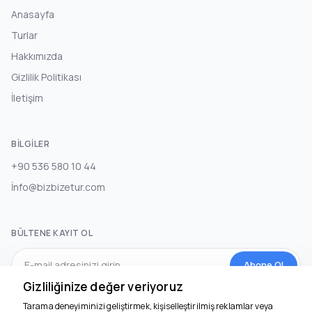
Anasayfa
Turlar
Hakkımızda
Gizlilik Politikası
İletişim
BILGILER
+90 536 580 10 44
İnfo@bizbizetur.com
BÜLTENE KAYIT OL
Abone Ol
Gizliliğinize değer veriyoruz
Tarama deneyiminizi geliştirmek, kişiselleştirilmiş reklamlar veya
SOSYAL MEDYA