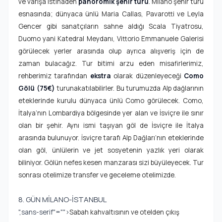
ve varışa istinaden
panoromik şehir turu
. Milano şehir turu
esnasında; dünyaca ünlü Maria Callas, Pavarotti ve Leyla
Gencer gibi sanatçıların sahne aldığı Scala Tiyatrosu,
Duomo yani Katedral Meydanı, Vittorio Emmanuele Galerisi
görülecek yerler arasında olup ayrıca alışveriş için de
zaman bulacağız. Tur bitimi arzu eden misafirlerimiz,
rehberimiz tarafından
ekstra
olarak düzenleyeceği
Como
Gölü (75€)
turuna
katılabilirler. Bu turumuzda Alp dağlarının
eteklerinde kurulu dünyaca ünlü Como görülecek. Como,
İtalya’nın Lombardiya bölgesinde yer alan ve İsviçre ile sınır
olan bir şehir. Aynı ismi taşıyan göl de İsviçre ile İtalya
arasında bulunuyor. İsviçre tarafı Alp Dağları’nın eteklerinde
olan göl, ünlülerin ve jet sosyetenin yazlık yeri olarak
biliniyor. Gölün nefes kesen manzarası sizi büyüleyecek. Tur
sonrası otelimize transfer ve geceleme otelimizde.
8. GÜN MİLANO-İSTANBUL
",sans-serif"="">
Sabah kahvaltısının ve otelden çıkış