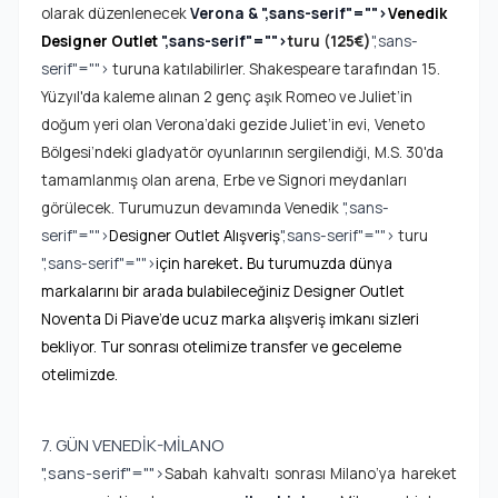
olarak düzenlenecek
Verona &
",sans-serif"="">
Venedik
Designer Outlet
",sans-serif"="">
turu (125€)
",sans-
serif"="">
turuna katılabilirler. Shakespeare tarafından 15.
Yüzyıl'da kaleme alınan 2 genç aşık Romeo ve Juliet’in
doğum yeri olan Verona’daki gezide Juliet’in evi, Veneto
Bölgesi’ndeki gladyatör oyunlarının sergilendiği, M.S. 30'da
tamamlanmış olan arena, Erbe ve Signori meydanları
görülecek. Turumuzun devamında Venedik
",sans-
serif"="">
Designer Outlet Alışveriş
",sans-serif"="">
turu
",sans-serif"="">
için hareket
.
Bu turumuzda dünya
markalarını bir arada bulabileceğiniz Designer Outlet
Noventa Di Piave’de ucuz marka alışveriş imkanı sizleri
bekliyor. Tur sonrası otelimize transfer ve geceleme
otelimizde.
7. GÜN VENEDİK-MİLANO
",sans-serif"="">
Sabah kahvaltı sonrası Milano’ya hareket