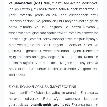
ve Şaheserleri (65€)
turu
,
turumuzda Avrupa Medeniyeti
’ne şekil vermiş, 23 asırlık tarihe tanıklık eden imparatorluk
şehri Roma’da şehrin en eski anıt eserlerinden antik
Panteon tapınağı ve şehrin en ünlü meydanı haline gelen
barok mimarisi ve ünlü çeşmesi ile Piazza Navona ,
efsaneye göre içine para atanın tekrar Roma’ya geleceğine
inanılan Aşk Çeşmesi, sokak sanatçılarıyla meşhur İspanyol
Merdivenleri, Castel San't Angelo - Melekler Kalesi ve
köprüsü, görülecek yerler arasındadır. Şehri rehberiniz
eşliğinde adım adım gezeceğiniz bu turumuzda, Roma’nın
kadim hikayeleri ve tarihi dokusu içerisinde kaybolmaya
hazır olun. Tur sonrası otelimize transfer ve geceleme
otelimizde.
3. GÜN ROMA-FLORANSA (MONTECATINI)
",sans-serif"="">
Sabah kahvaltısının ardından Floransa’ya
hareket ediyoruz. Floransa’ya varışımıza istinaden
yapılacak
panoramik şehir
turumuzda
Floransa şehrinin