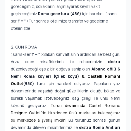
göreceğimiz, sokaklarını arşınlayarak keyifli vakit
geçireceğimiz
Roma gece turu (45€)
için hareket.
",sans-
serif"="">Tur sonrası otelimize transfer ve geceleme
otelimizde
2. GÜN ROMA
",sans-serif"="">
Sabah kahvaltısının ardından serbest gün.
Arzu eden misafirlerimiz ile rehberimizin
ekstra
düzenleyeceği eşsiz bir doğaya sahip olan
Albano gölü &
Nemi Roma köyleri (Çilek köyü)
& Castelli Romani
Outlet
(95€)
turu
için hareket ediyoruz. Papaların yaz
dönemlerinde yaşadığı doğal güzelliklerin olduğu bölge ve
sürekli yaşamak isteyeceğiniz dağ çileği ile ünlü Nemi
köyünü geziyoruz.
Turun devamında Castel Romano
Designer Outlet’de
birbirinden ünlü markaları bulacağımız
bu merkezde alışveriş imkânı
Bu turumuz sonrası günün
devamında dileyen misafirlerimiz ile
ekstra Roma Anıtları