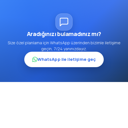
Aradığınızı bulamadınız mı?
Size özel planlama için WhatsApp üzerinden bizimle iletişime
geçin, 7/24 yanınızdayız.
WhatsApp ile iletişime geç