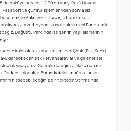
de baküye hareket 12:30 da varış. Bakü Haydar
a: Pasaport ve gümrük işlemlerinden sonra sizi
büsümüz ile Bakü Şehir Turu için hareketimiz
e başlıyoruz. Azerbaycan Ulusal Halı Müzesi Panoramik
ceğiz. Dağüstü Parkı'nda ise şehrin yeşil alanlarının
eğiz.
ehrin kalbi olarak kabul edilen İçeri Şehir (Eski Şehir)
rayı, dar sokaklar, eski kervansaraylar ve geleneksel
yolculuk yapıyoruz. Sonrakı durağımız, Bakü’nün en
i Caddesi olacaktır. Burası kafeler, mağazalar ve
sferini hissedebileceğiniz bir noktadır. Sonrasında