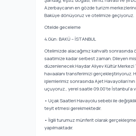
Şahdağ, eşsiz doğası, temiz havası ve yıl 
Azerbaycanın en gözde turizm merkezlerinden
Baküye dönüyoruz ve otelimize geçiyoruz.
Otelde geceleme
4.Gün: BAKÜ – İSTANBUL
Otelimizde alacağımız kahvaltı sonrasında ö
saatimize kadar serbest zaman. Dileyen misa
düzenlenecek Haydar Aliyev Kültür Merkezi Tu
havaalanı transferimizi gerçekleştiriyoruz. 
işlemlerimiz sonrasında Ajet Havayolları’nın 
uçuyoruz., yerel saatle 09.00’te İstanbul’a
• Uçak Saatleri Havayolu sebebi ile değişiklik 
teyit etmesi gerekmektedir.
• İlgili turumuz münferit olarak gerçekleşm
yapılmaktadır.