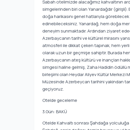
Sabah otelimizde alacağımız kahvaltının ard
simgelerinden biri olan Yanardağdır (girişli).
doğa harikasını genel hatlarıyla görebilecek v
edinebileceksiniz. Yanardağ, hem doğa meraklı
deneyim sunmaktadır. Ardından ziyaret edec
Azerbaycanın tarihi ve kültürel mirasını yansı
atmosferi ile dikkat çeken tapınak, hem yerli
olarak uzun bir geçmişe sahiptir. Burada hem
Azerbaycanın ateş kültürü ve inançları hakkın
simgesi haline gelmiş, Zaha Hadidin ödüllü m
birleşimi olan Heydar Aliyev Kültür Merkezi M
Müzesinde Azerbeycan tarihini yakindan ta
geçiyoruz.
Otelde geceleme
3.Gün: BAKÜ
Otelde Kahvaltı sonrası Şahdağa yolculuğa b