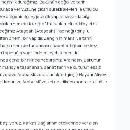
ından ilk durağımız, Bakünün doğal ve tarihi
 Burada yer yüzüne çıkan sürekli alevleri ile ünlü bu
e bölgenin ilginç jeolojik yapısı hakkında bilgi
ları hem de fotoğraf tutkunları için etkileyici bir
eğimiz Atəşgah (Ateşgah) Tapınağı (girişli),
tan önemli bir yapıdır. Zengin mimarisi ve tarihî
 halkın hem de tüccarların ibadet ettiği bir merkez
 tapınağın yapısını inceleyebilir hem de
da genel bir fikir edinebilirsiniz. Ardından, Bakünün
imarisyle tasarlanan, sanat tarih ve kültürün eşsiz
üzesi ve Araba Müzesi olacaktır. (girişli) Heydar Aliyev
nıdıkdan ve Araba Müzesini gezdikden sonra otelimize
aşlıyoruz. Kafkas Dağlarının eteklerinde yer alan