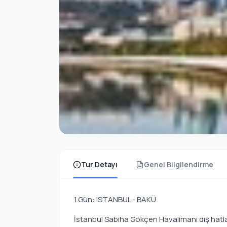
Tur Detayı
Genel Bilgilendirme
1.Gün: ISTANBUL - BAKÜ
İstanbul Sabiha Gökçen Havalimanı dış hatla