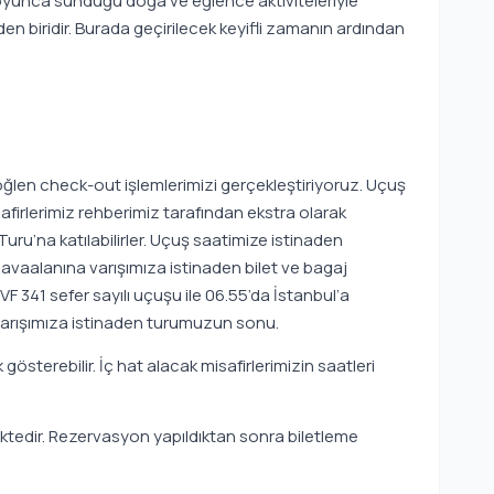
boyunca sunduğu doğa ve eğlence aktiviteleriyle
 biridir. Burada geçirilecek keyifli zamanın ardından
ğlen check-out işlemlerimizi gerçekleştiriyoruz. Uçuş
firlerimiz rehberimiz tarafından ekstra olarak
ru’na katılabilirler. Uçuş saatimize istinaden
Havaalanına varışımıza istinaden bilet ve bagaj
VF 341 sefer sayılı uçuşu ile 06.55’da İstanbul’a
 varışımıza istinaden turumuzun sonu.
gösterebilir. İç hat alacak misafirlerimizin saatleri
ektedir. Rezervasyon yapıldıktan sonra biletleme