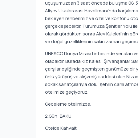
uçuşumuzdan 3 saat öncede buluşma 08:35 
Aliyev Uluslararası Havalimanı’nda karşılam
bekleyen rehberimiz ve özel ve konforlu oto
gerçekleşecektir. Turumuza Şehitler Yolu il
olarak gördükten sonra Alev Kuleleri'nin göre
ve doğal güzelliklerinin sakin zaman geçirec
UNESCO Dünya Mirası Listesi'nde yer alan ve ş
olacaktır. Burada Kız Kalesi, Şirvanşahlar Sa
çarşılar eşliğinde geçmişten günümüze bir 
ünlü yürüyüş ve alışveriş caddesi olan Nizam
sokak sanatçılarıyla dolu, şehrin canlı atmo
otelimize geçiyoruz.
Geceleme otelimizde.
2.Gün: BAKÜ
Otelde Kahvaltı