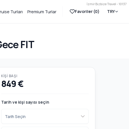
İzmir Bizbize Travel - 10137
Favoriler (
0
)
TRY
ruise Turları
Premium Turlar
Gece FIT
KIŞI BAŞI
849 €
Tarih ve kişi sayısı seçin