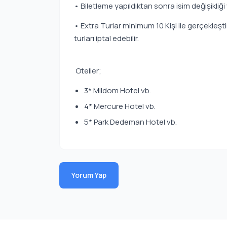
• Biletleme yapıldıktan sonra isim değişikliği
• Extra Turlar minimum 10 Kişi ile gerçekleşt
turları iptal edebilir.
Oteller;
3* Mildom Hotel vb.
4* Mercure Hotel vb.
5* Park Dedeman Hotel vb.
Yorum Yap