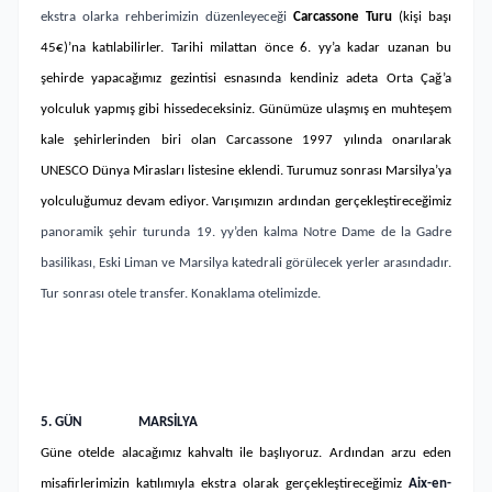
ekstra olarka rehberimizin düzenleyeceği
Carcassone Turu
(kişi başı
45€)’na katılabilirler. Tarihi milattan önce 6. yy’a kadar uzanan bu
şehirde yapacağımız gezintisi esnasında kendiniz adeta Orta Çağ’a
yolculuk yapmış gibi hissedeceksiniz. Günümüze ulaşmış en muhteşem
kale şehirlerinden biri olan Carcassone 1997 yılında onarılarak
UNESCO Dünya Mirasları listesine eklendi. Turumuz sonrası Marsilya’ya
yolculuğumuz devam ediyor. Varışımızın ardından gerçekleştireceğimiz
panoramik şehir turunda 19. yy’den kalma Notre Dame de la Gadre
basilikası, Eski Liman ve Marsilya katedrali görülecek yerler arasındadır.
Tur sonrası otele transfer. Konaklama otelimizde.
5. GÜN MARSİLYA
Güne otelde alacağımız kahvaltı ile başlıyoruz. Ardından arzu eden
misafirlerimizin katılımıyla ekstra olarak gerçekleştireceğimiz
Aix-en-