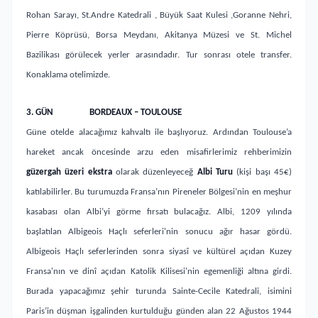
Rohan Sarayı, St.Andre Katedrali , Büyük Saat Kulesi ,Goranne Nehri,
Pierre Köprüsü, Borsa Meydanı, Akitanya Müzesi ve St. Michel
Bazilikası görülecek yerler arasındadır. Tur sonrası otele transfer.
Konaklama otelimizde.
3.
GÜN
BORDEAUX – TOULOUSE
Güne otelde alacağımız kahvaltı ile başlıyoruz. Ardından Toulouse’a
hareket ancak öncesinde arzu eden misafirlerimiz rehberimizin
güzergah üzeri ekstra
olarak düzenleyeceğ
Albi Turu
(kişi başı 45€)
katılabilirler. Bu turumuzda Fransa’nın Pireneler Bölgesi’nin en meşhur
kasabası olan Albi’yi görme fırsatı bulacağız. Albi, 1209 yılında
başlatılan Albigeois Haçlı seferleri'nin sonucu ağır hasar gördü.
Albigeois Haçlı seferlerinden sonra siyasî ve kültürel açıdan Kuzey
Fransa'nın ve dinî açıdan Katolik Kilisesi'nin egemenliği altına girdi.
Burada yapacağımız şehir turunda Sainte-Cecile Katedrali, isimini
Paris’in düşman işgalinden kurtulduğu günden alan 22 Ağustos 1944