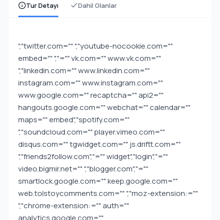
Tur Detayı
Dahil Olanlar
","twitter.com="" ","youtube-nocookie.com=""
embed="" ","="" vk.com="" www.vk.com=""
","linkedin.com="" www.linkedin.com=""
instagram.com="" www.instagram.com=""
www.google.com="" recaptcha="" api2=""
hangouts.google.com="" webchat="" calendar=""
maps="" embed","spotify.com=""
","soundcloud.com="" player.vimeo.com=""
disqus.com="" tgwidget.com="" js.driftt.com=""
","friends2follow.com","="" widget","login","=""
video.bigmir.net="" ","blogger.com","=""
smartlock.google.com="" keep.google.com=""
web.tolstoycomments.com="" ","moz-extension:=""
","chrome-extension:="" auth=""
analytics.google.com=""