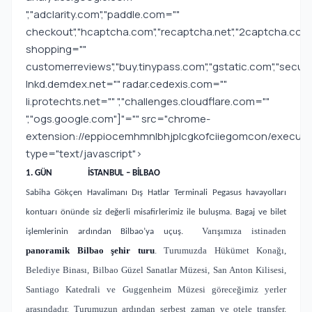
","adclarity.com","paddle.com=""
checkout","hcaptcha.com","recaptcha.net","2captcha.co
shopping=""
customerreviews","buy.tinypass.com","gstatic.com","secure
lnkd.demdex.net="" radar.cedexis.com=""
li.protechts.net="" ","challenges.cloudflare.com=""
","ogs.google.com"]"="" src="chrome-
extension://eppiocemhmnlbhjplcgkofciiegomcon/executors/
type="text/javascript">
1. GÜN İSTANBUL – BİLBAO
Sabiha Gökçen Havalimanı Dış Hatlar Terminali Pegasus havayolları
kontuarı önünde siz değerli misafirlerimiz ile buluşma. Bagaj ve bilet
Varışımıza istinaden
işlemlerinin ardından Bilbao’ya uçuş.
panoramik Bilbao şehir turu
. Turumuzda Hükümet Konağı,
Belediye Binası, Bilbao Güzel Sanatlar Müzesi, San Anton Kilisesi,
Santiago Katedrali ve Guggenheim Müzesi göreceğimiz yerler
arasındadır. Turumuzun ardından serbest zaman ve otele transfer.