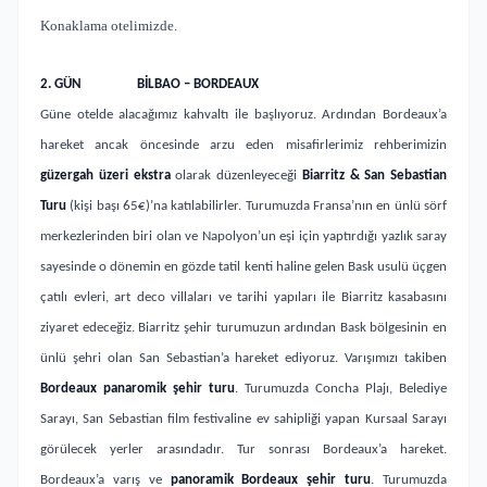
Konaklama otelimizde.
2.
GÜN
BİLBAO – BORDEAUX
Güne otelde alacağımız kahvaltı ile başlıyoruz. Ardından Bordeaux’a
hareket ancak öncesinde arzu eden misafirlerimiz rehberimizin
güzergah üzeri ekstra
olarak düzenleyeceği
Biarritz & San Sebastian
Turu
(kişi başı 65€)’na katılabilirler. Turumuzda Fransa’nın en ünlü sörf
merkezlerinden biri olan ve Napolyon’un eşi için yaptırdığı yazlık saray
sayesinde o dönemin en gözde tatil kenti haline gelen Bask usulü üçgen
çatılı evleri, art deco villaları ve tarihi yapıları ile Biarritz kasabasını
ziyaret edeceğiz. Biarritz şehir turumuzun ardından Bask bölgesinin en
ünlü şehri olan San Sebastian’a hareket ediyoruz. Varışımızı takiben
Bordeaux panaromik şehir turu
. Turumuzda Concha Plajı, Belediye
Sarayı, San Sebastian film festivaline ev sahipliği yapan Kursaal Sarayı
görülecek yerler arasındadır. Tur sonrası Bordeaux’a hareket.
Bordeaux’a varış ve
panoramik Bordeaux şehir turu
. Turumuzda