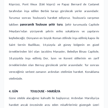
Köprüsü, Pont Vieux (Eski köprü) ve Papaz Bernard de Castanet
tarafından inşa edilen Berbie Sarayı görülecek yerler arasındadır.
Turumuz sonrası Toulouse’a hareket ediyoruz. Toulouse’a varışımızı
takiben
panoramik Toulouse şehir turu
. Şehir turumuzda Capitole
Meydanı’ndan yürüyerek şehrin enfes sokaklarını ve yapılarını
keşfedeceğiz. Dünyanın en büyük Roman stilinde inşa edilmiş kapısı ile
Saint Sernin Bazilikası, 14.yüzyıla ait güney bölgenin en güzel
örneklerinden biri olan Jacobins Manastırı, Belediye Binası Capitole,
16.yüzyılda inşa edilmiş Dor, İyon ve Korent stillerinin en zarif
örneklerinden olan Bernuy görülecek yerler arasındadır. Tur sonrası
vereceğimiz serbest zamanın ardından otelimize hareket. Konaklama
otelimizde.
4.
GÜN
TOULOUSE – MARSİLYA
Güne otelde alacağımız kahvaltı ile başlıyoruz. Ardından Marsilya’ya
hareket ancak öncesinde
arzu eden misafirlerimiz
güzergah üzeri