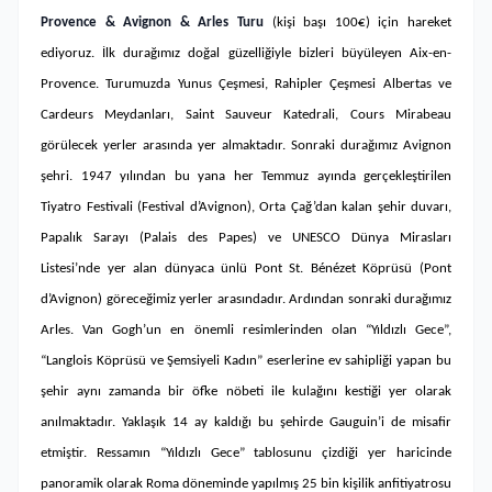
Provence & Avignon & Arles Turu
(kişi başı 100€) için hareket
ediyoruz. İlk durağımız
doğal güzelliğiyle bizleri büyüleyen Aix-en-
Provence. Turumuzda Yunus Çeşmesi, Rahipler Çeşmesi Albertas ve
Cardeurs Meydanları, Saint Sauveur Katedrali, Cours Mirabeau
görülecek yerler arasında yer almaktadır. Sonraki durağımız
Avignon
şehri. 1947 yılından bu yana her Temmuz ayında gerçekleştirilen
Tiyatro Festivali (Festival d’Avignon), Orta Çağ’dan kalan şehir duvarı,
Papalık Sarayı (Palais des Papes) ve UNESCO Dünya Mirasları
Listesi’nde yer alan dünyaca ünlü Pont St. Bénézet Köprüsü (Pont
d’Avignon) göreceğimiz yerler arasındadır. Ardından sonraki durağımız
Arles. Van Gogh’un en önemli resimlerinden olan “Yıldızlı Gece”,
“Langlois Köprüsü ve Şemsiyeli Kadın” eserlerine ev sahipliği yapan bu
şehir aynı zamanda bir öfke nöbeti ile kulağını kestiği yer olarak
anılmaktadır. Yaklaşık 14 ay kaldığı bu şehirde Gauguin’i de misafir
etmiştir. Ressamın “Yıldızlı Gece” tablosunu çizdiği yer haricinde
panoramik olarak Roma döneminde yapılmış 25 bin kişilik anfitiyatrosu