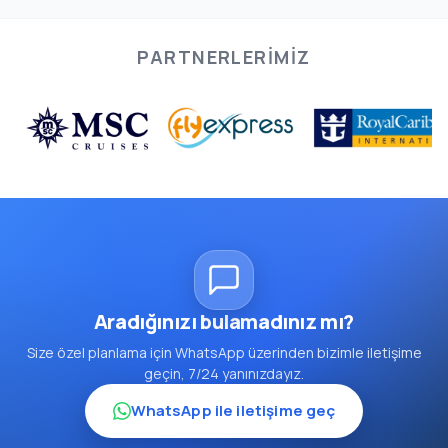
PARTNERLERIMIZ
Aradığınızı bulamadınız mı?
Size özel planlama için WhatsApp üzerinden bizimle iletişime
geçin, 7/24 yanınızdayız.
WhatsApp ile iletişime geç