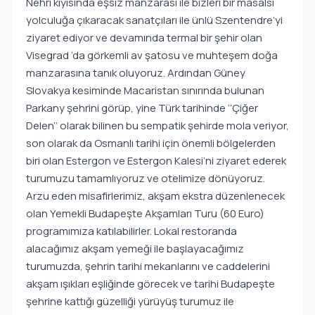
Nehri kıyısında eşsiz manzarası ile bizleri bir masalsı
yolculuğa çıkaracak sanatçıları ile ünlü Szentendre’yi
ziyaret ediyor ve devamında termal bir şehir olan
Visegrad ’da görkemli av şatosu ve muhteşem doğa
manzarasına tanık oluyoruz. Ardından Güney
Slovakya kesiminde Macaristan sınırında bulunan
Parkany şehrini görüp, yine Türk tarihinde ‘’Çiğer
Delen’’ olarak bilinen bu sempatik şehirde mola veriyor,
son olarak da Osmanlı tarihi için önemli bölgelerden
biri olan Estergon ve Estergon Kalesi’ni ziyaret ederek
turumuzu tamamlıyoruz ve otelimize dönüyoruz.
Arzu eden misafirlerimiz, akşam ekstra düzenlenecek
olan Yemekli Budapeşte Akşamları Turu (60 Euro)
programımıza katılabilirler. Lokal restoranda
alacağımız akşam yemeği ile başlayacağımız
turumuzda, şehrin tarihi mekanlarını ve caddelerini
akşam ışıkları eşliğinde görecek ve tarihi Budapeşte
şehrine kattığı güzelliği yürüyüş turumuz ile