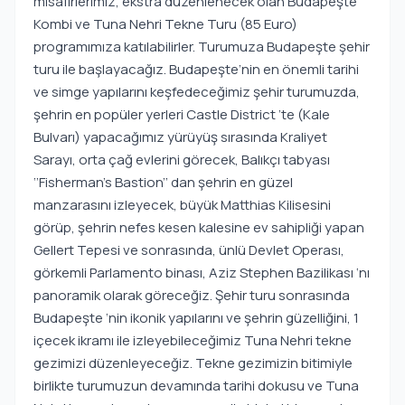
misafirlerimiz, ekstra düzenlenecek olan Budapeşte
Kombi ve Tuna Nehri Tekne Turu (85 Euro)
programımıza katılabilirler. Turumuza Budapeşte şehir
turu ile başlayacağız. Budapeşte’nin en önemli tarihi
ve simge yapılarını keşfedeceğimiz şehir turumuzda,
şehrin en popüler yerleri Castle District ’te (Kale
Bulvarı) yapacağımız yürüyüş sırasında Kraliyet
Sarayı, orta çağ evlerini görecek, Balıkçı tabyası
‘’Fisherman’s Bastion’’ dan şehrin en güzel
manzarasını izleyecek, büyük Matthias Kilisesini
görüp, şehrin nefes kesen kalesine ev sahipliği yapan
Gellert Tepesi ve sonrasında, ünlü Devlet Operası,
görkemli Parlamento binası, Aziz Stephen Bazilikası ‘nı
panoramik olarak göreceğiz. Şehir turu sonrasında
Budapeşte ‘nin ikonik yapılarını ve şehrin güzelliğini, 1
içecek ikramı ile izleyebileceğimiz Tuna Nehri tekne
gezimizi düzenleyeceğiz. Tekne gezimizin bitimiyle
birlikte turumuzun devamında tarihi dokusu ve Tuna