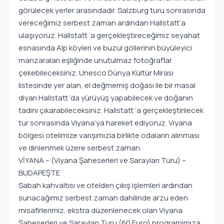
görülecek yerler arasındadır. Salzburg turu sonrasında
vereceğimiz serbest zaman ardından Hallstatt’a
ulaşıyoruz. Hallstatt ‘a gerçekleştireceğimiz seyahat
esnasında Alp köyleri ve buzul göllerinin büyüleyici
manzaraları eşliğinde unutulmaz fotoğraflar
çekebileceksiniz. Unesco Dünya Kültür Mirası
listesinde yer alan, el değmemiş doğası ile bir masal
diyarı Hallstatt ’da yürüyüş yapabilecek ve doğanın
tadını çıkarabileceksiniz. Hallstatt ‘a gerçekleştirilecek
tur sonrasında Viyana’ya hareket ediyoruz. Viyana
bölgesi otelimize varışımızla birlikte odaların alınması
ve dinlenmek üzere serbest zaman.
VİYANA – (Viyana Şaheserleri ve Sarayları Turu) –
BUDAPEŞTE
Sabah kahvaltısı ve otelden çıkış işlemleri ardından
sunacağımız serbest zaman dahilinde arzu eden
misafirlerimiz, ekstra düzenlenecek olan Viyana
Şaheserleri ve Sarayları Turu (60 Euro) programımıza