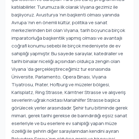
katılabilirler. Turumuza ilk olarak Viyana gezimiz ile
başlıyoruz. Avusturya ‘nın başkenti olması yanında
Avrupa ‘nın en önemli kültür, politika ve sanat
merkezlerinden biri olan Viyana, tarih boyunca birçok
imparatorluğa başkentlik yapmış olması ve avantajlı
coğrafi konumu sebebi ile birçok medeniyete de ev
sahipliği yapmıştır. Bu sayede saraylar, katedraller ve
tarihi binalar niceliği açısından oldukça zengin olan
Viyana ‘da gerçekleştireceğimiz tur esnasında
Üniversite, Parlamento, Opera Binası, Viyana
Tiyatrosu, Prater, Hofburg ve müzeler bölgesi,
Karlsplatz, Ring Strasse, Kärntner Strasse ve alışveriş
severlerin uğrak noktası Mariahilfer Strasse başlıca
görülecek yerler arasındadır. Şehir turu bitiminde gerek
mimari, gerek tarihi gerekse de barındırdığı eşsiz sanat
eserleriyle ve bu eserlere ev sahipliği yapan müze
özelliği ile şehrin diğer saraylarından kendini ayıran
Belvedere Sarayı ‘nın oldukça geniş ve bir peyzaj