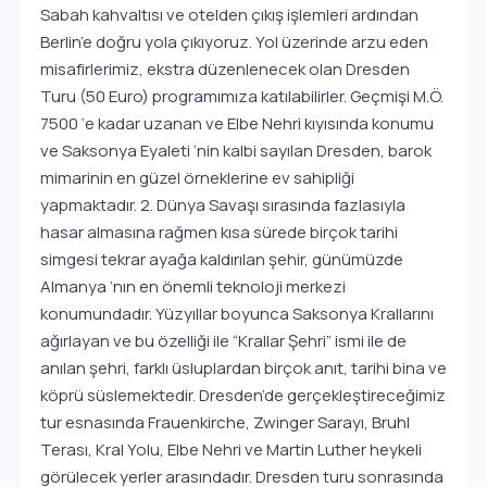
Sabah kahvaltısı ve otelden çıkış işlemleri ardından
Berlin’e doğru yola çıkıyoruz. Yol üzerinde arzu eden
misafirlerimiz, ekstra düzenlenecek olan Dresden
Turu (50 Euro) programımıza katılabilirler. Geçmişi M.Ö.
7500 ‘e kadar uzanan ve Elbe Nehri kıyısında konumu
ve Saksonya Eyaleti ‘nin kalbi sayılan Dresden, barok
mimarinin en güzel örneklerine ev sahipliği
yapmaktadır. 2. Dünya Savaşı sırasında fazlasıyla
hasar almasına rağmen kısa sürede birçok tarihi
simgesi tekrar ayağa kaldırılan şehir, günümüzde
Almanya ‘nın en önemli teknoloji merkezi
konumundadır. Yüzyıllar boyunca Saksonya Krallarını
ağırlayan ve bu özelliği ile “Krallar Şehri” ismi ile de
anılan şehri, farklı üsluplardan birçok anıt, tarihi bina ve
köprü süslemektedir. Dresden’de gerçekleştireceğimiz
tur esnasında Frauenkirche, Zwinger Sarayı, Bruhl
Terası, Kral Yolu, Elbe Nehri ve Martin Luther heykeli
görülecek yerler arasındadır. Dresden turu sonrasında