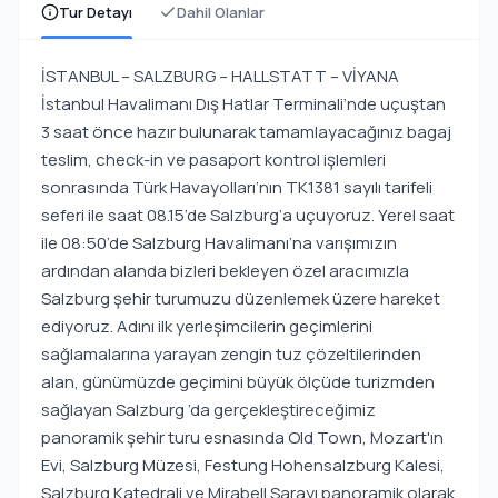
Tur Detayı
Dahil Olanlar
İSTANBUL – SALZBURG – HALLSTATT – VİYANA
İstanbul Havalimanı Dış Hatlar Terminali’nde uçuştan
3 saat önce hazır bulunarak tamamlayacağınız bagaj
teslim, check-in ve pasaport kontrol işlemleri
sonrasında Türk Havayolları’nın TK1381 sayılı tarifeli
seferi ile saat 08.15’de Salzburg’a uçuyoruz. Yerel saat
ile 08:50’de Salzburg Havalimanı’na varışımızın
ardından alanda bizleri bekleyen özel aracımızla
Salzburg şehir turumuzu düzenlemek üzere hareket
ediyoruz. Adını ilk yerleşimcilerin geçimlerini
sağlamalarına yarayan zengin tuz çözeltilerinden
alan, günümüzde geçimini büyük ölçüde turizmden
sağlayan Salzburg ’da gerçekleştireceğimiz
panoramik şehir turu esnasında Old Town, Mozart'ın
Evi, Salzburg Müzesi, Festung Hohensalzburg Kalesi,
Salzburg Katedrali ve Mirabell Sarayı panoramik olarak