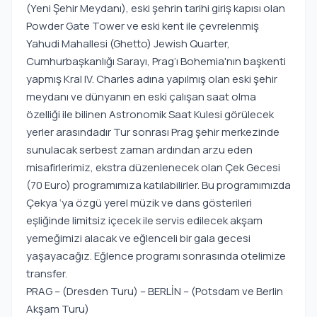
(Yeni Şehir Meydanı), eski şehrin tarihi giriş kapısı olan
Powder Gate Tower ve eski kent ile çevrelenmiş
Yahudi Mahallesi (Ghetto) Jewish Quarter,
Cumhurbaşkanlığı Sarayı, Prag’ı Bohemia'nın başkenti
yapmış Kral IV. Charles adına yapılmış olan eski şehir
meydanı ve dünyanın en eski çalışan saat olma
özelliği ile bilinen Astronomik Saat Kulesi görülecek
yerler arasındadır Tur sonrası Prag şehir merkezinde
sunulacak serbest zaman ardından arzu eden
misafirlerimiz, ekstra düzenlenecek olan Çek Gecesi
(70 Euro) programımıza katılabilirler. Bu programımızda
Çekya ‘ya özgü yerel müzik ve dans gösterileri
eşliğinde limitsiz içecek ile servis edilecek akşam
yemeğimizi alacak ve eğlenceli bir gala gecesi
yaşayacağız. Eğlence programı sonrasında otelimize
transfer.
PRAG – (Dresden Turu) – BERLİN – (Potsdam ve Berlin
Akşam Turu)