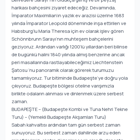
harikası bahçesini ziyaret edeceğiz. Devamında,
İmparator Maximilian’ın yazlık ev arazisi üzerine 1683
yılında İmparator Leopold döneminde inşa ettirilen ve
Habsburg’lu Maria Theresa için ev olarak işlev gören
Schönnbrunn Sarayı’nın muhteşem bahçelerini
geziyoruz. Ardından varlığı 1200’lü yıllardan beri bilinse
de bugünkü halini 1840 yılında almış benzerine ancak
peri masallarında rastlayabileceğimiz Liechtenstein
Şatosu ‘nu panoramik olarak görerek turumuzu
tamamlıyoruz. Tur bitiminde Budapeşte’ye doğru yola
çıkıyoruz. Budapeşte bölgesi oteline varışımızla
birlikte odaların alınması ve dinlenmek üzere serbest
zaman.
BUDAPEŞTE – (Budapeşte Kombi ve Tuna Nehri Tekne
Turu) – (Yemekli Budapeşte Akşamları Turu)
Sabah kahvaltısı ardından tam gün serbest zaman
sunuyoruz. Bu serbest zaman dahilinde arzu eden