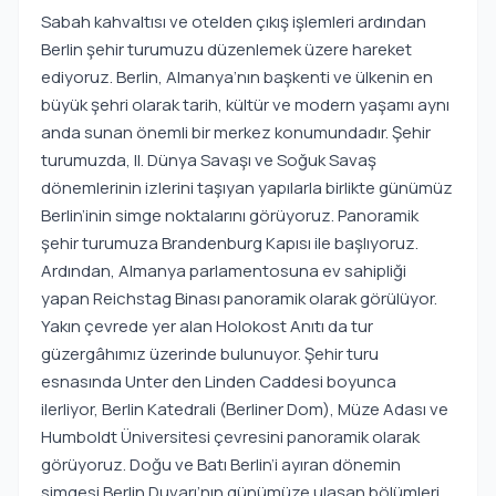
Sabah kahvaltısı ve otelden çıkış işlemleri ardından
Berlin şehir turumuzu düzenlemek üzere hareket
ediyoruz. Berlin, Almanya’nın başkenti ve ülkenin en
büyük şehri olarak tarih, kültür ve modern yaşamı aynı
anda sunan önemli bir merkez konumundadır. Şehir
turumuzda, II. Dünya Savaşı ve Soğuk Savaş
dönemlerinin izlerini taşıyan yapılarla birlikte günümüz
Berlin’inin simge noktalarını görüyoruz. Panoramik
şehir turumuza Brandenburg Kapısı ile başlıyoruz.
Ardından, Almanya parlamentosuna ev sahipliği
yapan Reichstag Binası panoramik olarak görülüyor.
Yakın çevrede yer alan Holokost Anıtı da tur
güzergâhımız üzerinde bulunuyor. Şehir turu
esnasında Unter den Linden Caddesi boyunca
ilerliyor, Berlin Katedrali (Berliner Dom), Müze Adası ve
Humboldt Üniversitesi çevresini panoramik olarak
görüyoruz. Doğu ve Batı Berlin’i ayıran dönemin
simgesi Berlin Duvarı’nın günümüze ulaşan bölümleri