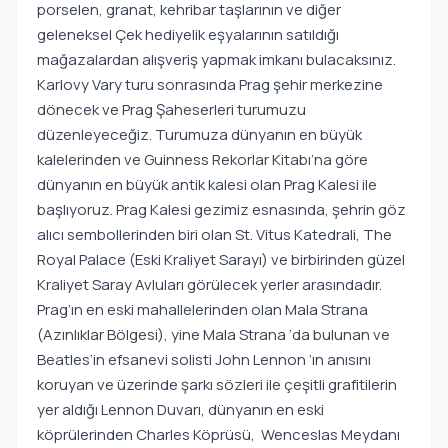
porselen, granat, kehribar taşlarının ve diğer
geleneksel Çek hediyelik eşyalarının satıldığı
mağazalardan alışveriş yapmak imkanı bulacaksınız.
Karlovy Vary turu sonrasında Prag şehir merkezine
dönecek ve Prag Şaheserleri turumuzu
düzenleyeceğiz. Turumuza dünyanın en büyük
kalelerinden ve Guinness Rekorlar Kitabı’na göre
dünyanın en büyük antik kalesi olan Prag Kalesi ile
başlıyoruz. Prag Kalesi gezimiz esnasında, şehrin göz
alıcı sembollerinden biri olan St. Vitus Katedrali, The
Royal Palace (Eski Kraliyet Sarayı) ve birbirinden güzel
Kraliyet Saray Avluları görülecek yerler arasındadır.
Prag’ın en eski mahallelerinden olan Mala Strana
(Azınlıklar Bölgesi), yine Mala Strana ‘da bulunan ve
Beatles’in efsanevi solisti John Lennon ‘ın anısını
koruyan ve üzerinde şarkı sözleri ile çeşitli grafitilerin
yer aldığı Lennon Duvarı, dünyanın en eski
köprülerinden Charles Köprüsü, Wenceslas Meydanı