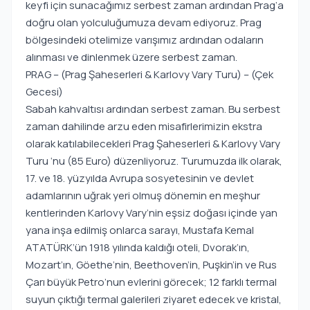
keyfi için sunacağımız serbest zaman ardından Prag‘a
doğru olan yolculuğumuza devam ediyoruz. Prag
bölgesindeki otelimize varışımız ardından odaların
alınması ve dinlenmek üzere serbest zaman.
PRAG – (Prag Şaheserleri & Karlovy Vary Turu) – (Çek
Gecesi)
Sabah kahvaltısı ardından serbest zaman. Bu serbest
zaman dahilinde arzu eden misafirlerimizin ekstra
olarak katılabilecekleri Prag Şaheserleri & Karlovy Vary
Turu ‘nu (85 Euro) düzenliyoruz. Turumuzda ilk olarak,
17. ve 18. yüzyılda Avrupa sosyetesinin ve devlet
adamlarının uğrak yeri olmuş dönemin en meşhur
kentlerinden Karlovy Vary’nin eşsiz doğası içinde yan
yana inşa edilmiş onlarca sarayı, Mustafa Kemal
ATATÜRK’ün 1918 yılında kaldığı oteli, Dvorak’ın,
Mozart’ın, Göethe’nin, Beethoven’in, Puşkin’in ve Rus
Çarı büyük Petro’nun evlerini görecek; 12 farklı termal
suyun çıktığı termal galerileri ziyaret edecek ve kristal,