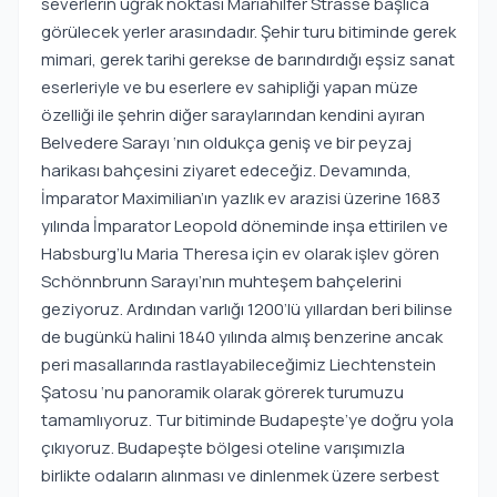
severlerin uğrak noktası Mariahilfer Strasse başlıca
görülecek yerler arasındadır. Şehir turu bitiminde gerek
mimari, gerek tarihi gerekse de barındırdığı eşsiz sanat
eserleriyle ve bu eserlere ev sahipliği yapan müze
özelliği ile şehrin diğer saraylarından kendini ayıran
Belvedere Sarayı ‘nın oldukça geniş ve bir peyzaj
harikası bahçesini ziyaret edeceğiz. Devamında,
İmparator Maximilian’ın yazlık ev arazisi üzerine 1683
yılında İmparator Leopold döneminde inşa ettirilen ve
Habsburg’lu Maria Theresa için ev olarak işlev gören
Schönnbrunn Sarayı’nın muhteşem bahçelerini
geziyoruz. Ardından varlığı 1200’lü yıllardan beri bilinse
de bugünkü halini 1840 yılında almış benzerine ancak
peri masallarında rastlayabileceğimiz Liechtenstein
Şatosu ‘nu panoramik olarak görerek turumuzu
tamamlıyoruz. Tur bitiminde Budapeşte’ye doğru yola
çıkıyoruz. Budapeşte bölgesi oteline varışımızla
birlikte odaların alınması ve dinlenmek üzere serbest