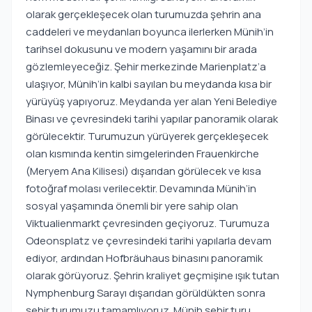
olarak gerçekleşecek olan turumuzda şehrin ana
caddeleri ve meydanları boyunca ilerlerken Münih’in
tarihsel dokusunu ve modern yaşamını bir arada
gözlemleyeceğiz. Şehir merkezinde Marienplatz’a
ulaşıyor, Münih’in kalbi sayılan bu meydanda kısa bir
yürüyüş yapıyoruz. Meydanda yer alan Yeni Belediye
Binası ve çevresindeki tarihi yapılar panoramik olarak
görülecektir. Turumuzun yürüyerek gerçekleşecek
olan kısmında kentin simgelerinden Frauenkirche
(Meryem Ana Kilisesi) dışarıdan görülecek ve kısa
fotoğraf molası verilecektir. Devamında Münih’in
sosyal yaşamında önemli bir yere sahip olan
Viktualienmarkt çevresinden geçiyoruz. Turumuza
Odeonsplatz ve çevresindeki tarihi yapılarla devam
ediyor, ardından Hofbräuhaus binasını panoramik
olarak görüyoruz. Şehrin kraliyet geçmişine ışık tutan
Nymphenburg Sarayı dışarıdan görüldükten sonra
şehir turumuzu tamamlıyoruz. Münih şehir turu