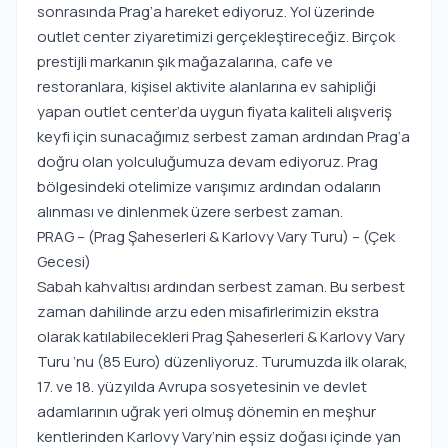
sonrasında Prag’a hareket ediyoruz. Yol üzerinde
outlet center ziyaretimizi gerçekleştireceğiz. Birçok
prestijli markanın şık mağazalarına, cafe ve
restoranlara, kişisel aktivite alanlarına ev sahipliği
yapan outlet center’da uygun fiyata kaliteli alışveriş
keyfi için sunacağımız serbest zaman ardından Prag‘a
doğru olan yolculuğumuza devam ediyoruz. Prag
bölgesindeki otelimize varışımız ardından odaların
alınması ve dinlenmek üzere serbest zaman.
PRAG – (Prag Şaheserleri & Karlovy Vary Turu) – (Çek
Gecesi)
Sabah kahvaltısı ardından serbest zaman. Bu serbest
zaman dahilinde arzu eden misafirlerimizin ekstra
olarak katılabilecekleri Prag Şaheserleri & Karlovy Vary
Turu ‘nu (85 Euro) düzenliyoruz. Turumuzda ilk olarak,
17. ve 18. yüzyılda Avrupa sosyetesinin ve devlet
adamlarının uğrak yeri olmuş dönemin en meşhur
kentlerinden Karlovy Vary’nin eşsiz doğası içinde yan