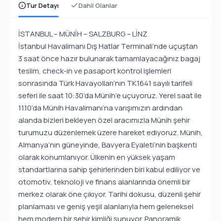
Tur Detayı
Dahil Olanlar
İSTANBUL – MÜNİH – SALZBURG – LİNZ
İstanbul Havalimanı Dış Hatlar Terminali’nde uçuştan
3 saat önce hazır bulunarak tamamlayacağınız bagaj
teslim, check-in ve pasaport kontrol işlemleri
sonrasında Türk Havayolları’nın TK1641 sayılı tarifeli
seferi ile saat 10:30’da Münih’e uçuyoruz. Yerel saat ile
11.10’da Münih Havalimanı’na varışımızın ardından
alanda bizleri bekleyen özel aracımızla Münih şehir
turumuzu düzenlemek üzere hareket ediyoruz. Münih,
Almanya’nın güneyinde, Bavyera Eyaleti’nin başkenti
olarak konumlanıyor. Ülkenin en yüksek yaşam
standartlarına sahip şehirlerinden biri kabul ediliyor ve
otomotiv, teknoloji ve finans alanlarında önemli bir
merkez olarak öne çıkıyor. Tarihi dokusu, düzenli şehir
planlaması ve geniş yeşil alanlarıyla hem geleneksel
hem modern bir şehir kimliği sunuyor. Panoramik