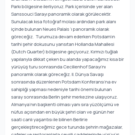
Parkı bölgesine ilerliyoruz. Park içerisinde yer alan
Sanssouci Sarayı panoramik olarak görülecektir.
Sunulacak kısa fotoğraf molası ardından park alanı
içinde bulunan Neues Palais ‘ı panoramik olarak
göreceğiz. Turumuza devam ederken Potsdam’ın
tarihi şehir dokusunu yansıtan Hollanda Mahallesi
(Dutch Quarter) bölgesine geçiyoruz. Kırmızı tuğlalı
yapılarıyla dikkat çeken bu alanda yapacağımız kısa bir
yürüyüş turu sonrasında Cecilienhof Sarayı’nı
panoramik olarak göreceğiz. II. Dünya Savaşı
sonrasında düzenlenen Potsdam Konferansı’na ev
sahipliği yapması nedeniyle tarihi önemi bulunan
saray sonrasında Berlin şehir merkezine ulaşıyoruz.
Almanya’nın başkenti olması yanı sıra yüzölçümü ve
nüfus açısından en büyük şehri olan ve günün her
saati canlı yaşantısı ile bilinen Berlin’e
gerçekleştireceğimiz gece turunda şehrin mağazalar,
cafeler ve restoranlarla çevrili caddelerinde yürüyüş