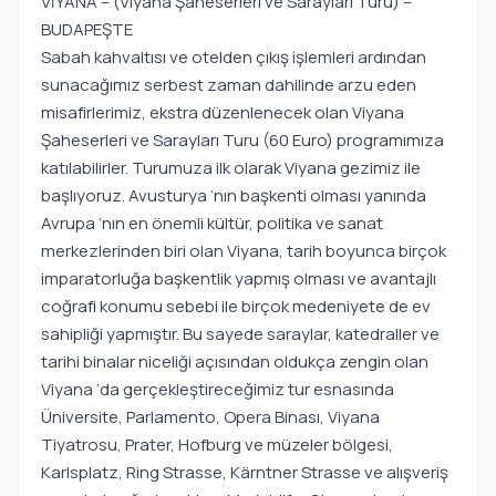
VİYANA – (Viyana Şaheserleri ve Sarayları Turu) –
BUDAPEŞTE
Sabah kahvaltısı ve otelden çıkış işlemleri ardından
sunacağımız serbest zaman dahilinde arzu eden
misafirlerimiz, ekstra düzenlenecek olan Viyana
Şaheserleri ve Sarayları Turu (60 Euro) programımıza
katılabilirler. Turumuza ilk olarak Viyana gezimiz ile
başlıyoruz. Avusturya ‘nın başkenti olması yanında
Avrupa ‘nın en önemli kültür, politika ve sanat
merkezlerinden biri olan Viyana, tarih boyunca birçok
imparatorluğa başkentlik yapmış olması ve avantajlı
coğrafi konumu sebebi ile birçok medeniyete de ev
sahipliği yapmıştır. Bu sayede saraylar, katedraller ve
tarihi binalar niceliği açısından oldukça zengin olan
Viyana ‘da gerçekleştireceğimiz tur esnasında
Üniversite, Parlamento, Opera Binası, Viyana
Tiyatrosu, Prater, Hofburg ve müzeler bölgesi,
Karlsplatz, Ring Strasse, Kärntner Strasse ve alışveriş