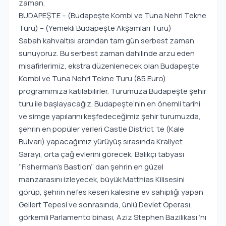
zaman.
BUDAPEŞTE – (Budapeşte Kombi ve Tuna Nehri Tekne
Turu) – (Yemekli Budapeşte Akşamları Turu)
Sabah kahvaltısı ardından tam gün serbest zaman
sunuyoruz. Bu serbest zaman dahilinde arzu eden
misafirlerimiz, ekstra düzenlenecek olan Budapeşte
Kombi ve Tuna Nehri Tekne Turu (85 Euro)
programımıza katılabilirler. Turumuza Budapeşte şehir
turu ile başlayacağız. Budapeşte’nin en önemli tarihi
ve simge yapılarını keşfedeceğimiz şehir turumuzda,
şehrin en popüler yerleri Castle District ’te (Kale
Bulvarı) yapacağımız yürüyüş sırasında Kraliyet
Sarayı, orta çağ evlerini görecek, Balıkçı tabyası
‘’Fisherman’s Bastion’’ dan şehrin en güzel
manzarasını izleyecek, büyük Matthias Kilisesini
görüp, şehrin nefes kesen kalesine ev sahipliği yapan
Gellert Tepesi ve sonrasında, ünlü Devlet Operası,
görkemli Parlamento binası, Aziz Stephen Bazilikası ‘nı