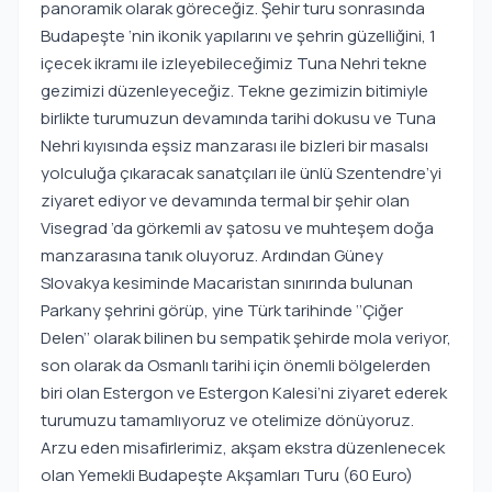
panoramik olarak göreceğiz. Şehir turu sonrasında
Budapeşte ‘nin ikonik yapılarını ve şehrin güzelliğini, 1
içecek ikramı ile izleyebileceğimiz Tuna Nehri tekne
gezimizi düzenleyeceğiz. Tekne gezimizin bitimiyle
birlikte turumuzun devamında tarihi dokusu ve Tuna
Nehri kıyısında eşsiz manzarası ile bizleri bir masalsı
yolculuğa çıkaracak sanatçıları ile ünlü Szentendre’yi
ziyaret ediyor ve devamında termal bir şehir olan
Visegrad ’da görkemli av şatosu ve muhteşem doğa
manzarasına tanık oluyoruz. Ardından Güney
Slovakya kesiminde Macaristan sınırında bulunan
Parkany şehrini görüp, yine Türk tarihinde ‘’Çiğer
Delen’’ olarak bilinen bu sempatik şehirde mola veriyor,
son olarak da Osmanlı tarihi için önemli bölgelerden
biri olan Estergon ve Estergon Kalesi’ni ziyaret ederek
turumuzu tamamlıyoruz ve otelimize dönüyoruz.
Arzu eden misafirlerimiz, akşam ekstra düzenlenecek
olan Yemekli Budapeşte Akşamları Turu (60 Euro)