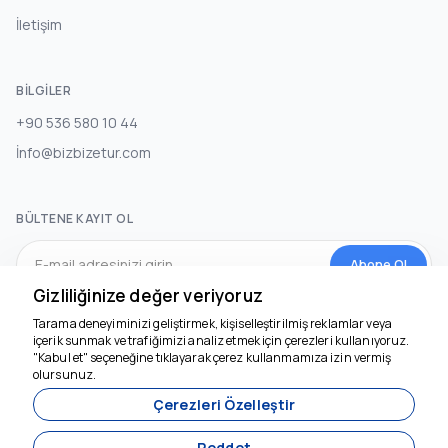
İletişim
BILGILER
+90 536 580 10 44
İnfo@bizbizetur.com
BÜLTENE KAYIT OL
Abone Ol
Gizliliğinize değer veriyoruz
Tarama deneyiminizi geliştirmek, kişiselleştirilmiş reklamlar veya
SOSYAL MEDYA
içerik sunmak ve trafiğimizi analiz etmek için çerezleri kullanıyoruz.
"Kabul et" seçeneğine tıklayarak çerez kullanmamıza izin vermiş
olursunuz.
Çerezleri Özelleştir
Reddet