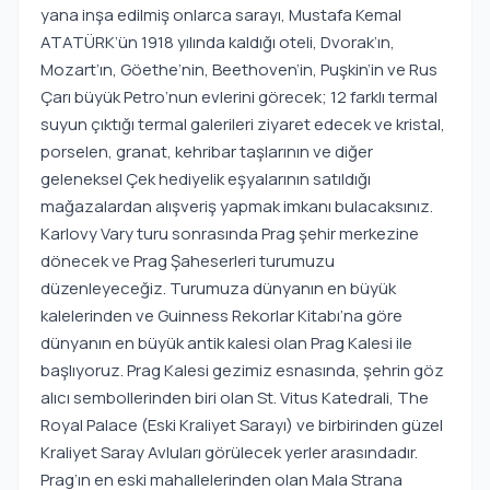
yana inşa edilmiş onlarca sarayı, Mustafa Kemal
ATATÜRK’ün 1918 yılında kaldığı oteli, Dvorak’ın,
Mozart’ın, Göethe’nin, Beethoven’in, Puşkin’in ve Rus
Çarı büyük Petro’nun evlerini görecek; 12 farklı termal
suyun çıktığı termal galerileri ziyaret edecek ve kristal,
porselen, granat, kehribar taşlarının ve diğer
geleneksel Çek hediyelik eşyalarının satıldığı
mağazalardan alışveriş yapmak imkanı bulacaksınız.
Karlovy Vary turu sonrasında Prag şehir merkezine
dönecek ve Prag Şaheserleri turumuzu
düzenleyeceğiz. Turumuza dünyanın en büyük
kalelerinden ve Guinness Rekorlar Kitabı’na göre
dünyanın en büyük antik kalesi olan Prag Kalesi ile
başlıyoruz. Prag Kalesi gezimiz esnasında, şehrin göz
alıcı sembollerinden biri olan St. Vitus Katedrali, The
Royal Palace (Eski Kraliyet Sarayı) ve birbirinden güzel
Kraliyet Saray Avluları görülecek yerler arasındadır.
Prag’ın en eski mahallelerinden olan Mala Strana