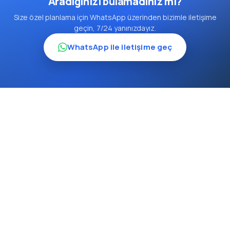
Aradığınızı bulamadınız mı?
Size özel planlama için WhatsApp üzerinden bizimle iletişime
geçin, 7/24 yanınızdayız.
WhatsApp ile iletişime geç