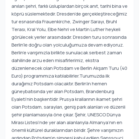
anılan şehri, farklı üsluplardan birçok anıt, tarihi bina ve
köprü süslemektedir. Dresden’de gerçekleştireceğimiz
tur esnasında Frauenkirche, Zwinger Sarayı, Bruhl
Terası, Kral Yolu, Elbe Nehri ve Martin Luther heykeli
görülecek yerler arasındadır. Dresden turu sonrasında
Berlin’le doğru olan yolculuğumuza devam ediyoruz.
Berlin’e varışımızla birlikte sunulacak serbest zaman
dahilinde arzu eden misafirlerimiz, ekstra
düzenlenecek olan Potsdam ve Berlin Akşam Turu (40
Euro) programımıza katılabilirler.Turumuzda ilk
durağımız Potsdam olacaktır. Berlin’in hemen
güneybatısında yer alan Potsdam, Brandenburg
Eyaleti’nin başkentidir. Prusya krallarının ikamet şehri
olan Potsdam, sarayları, geniş park alanları ve düzenli
şehir planlamasıyla öne çıkar. Şehir, UNESCO Dünya
Mirası Listesi’nde yer alan alanlarıyla Almanya’nın en
önemli kültürel duraklarından biridir. Şehre varışımızın
ardından Potsdam’ın simgesi kabul edilen Sanssouci