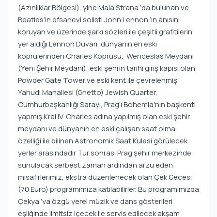
(Azınlıklar Bölgesi), yine Mala Strana ‘da bulunan ve
Beatles’in efsanevi solisti John Lennon ‘ın anısını
koruyan ve üzerinde şarkı sözleri ile çeşitli grafitilerin
yer aldığı Lennon Duvarı, dünyanın en eski
köprülerinden Charles Köprüsü, Wenceslas Meydanı
(Yeni Şehir Meydanı), eski şehrin tarihi giriş kapısı olan
Powder Gate Tower ve eski kent ile çevrelenmiş
Yahudi Mahallesi (Ghetto) Jewish Quarter,
Cumhurbaşkanlığı Sarayı, Prag’ı Bohemia'nın başkenti
yapmış Kral IV. Charles adına yapılmış olan eski şehir
meydanı ve dünyanın en eski çalışan saat olma
özelliği ile bilinen Astronomik Saat Kulesi görülecek
yerler arasındadır Tur sonrası Prag şehir merkezinde
sunulacak serbest zaman ardından arzu eden
misafirlerimiz, ekstra düzenlenecek olan Çek Gecesi
(70 Euro) programımıza katılabilirler. Bu programımızda
Çekya ‘ya özgü yerel müzik ve dans gösterileri
eşliğinde limitsiz içecek ile servis edilecek akşam