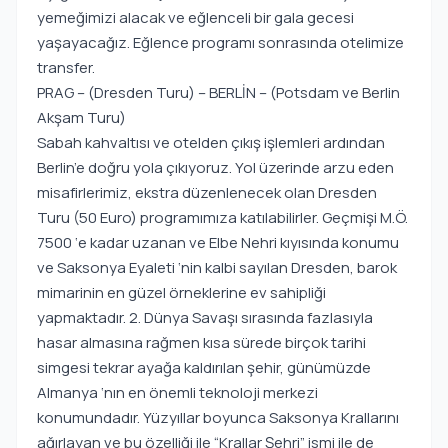
yemeğimizi alacak ve eğlenceli bir gala gecesi
yaşayacağız. Eğlence programı sonrasında otelimize
transfer.
PRAG – (Dresden Turu) – BERLİN – (Potsdam ve Berlin
Akşam Turu)
Sabah kahvaltısı ve otelden çıkış işlemleri ardından
Berlin’e doğru yola çıkıyoruz. Yol üzerinde arzu eden
misafirlerimiz, ekstra düzenlenecek olan Dresden
Turu (50 Euro) programımıza katılabilirler. Geçmişi M.Ö.
7500 ‘e kadar uzanan ve Elbe Nehri kıyısında konumu
ve Saksonya Eyaleti ‘nin kalbi sayılan Dresden, barok
mimarinin en güzel örneklerine ev sahipliği
yapmaktadır. 2. Dünya Savaşı sırasında fazlasıyla
hasar almasına rağmen kısa sürede birçok tarihi
simgesi tekrar ayağa kaldırılan şehir, günümüzde
Almanya ‘nın en önemli teknoloji merkezi
konumundadır. Yüzyıllar boyunca Saksonya Krallarını
ağırlayan ve bu özelliği ile “Krallar Şehri” ismi ile de