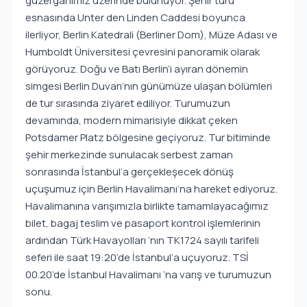
güzergâhımız üzerinde bulunuyor. Şehir turu
esnasında Unter den Linden Caddesi boyunca
ilerliyor, Berlin Katedrali (Berliner Dom), Müze Adası ve
Humboldt Üniversitesi çevresini panoramik olarak
görüyoruz. Doğu ve Batı Berlin’i ayıran dönemin
simgesi Berlin Duvarı’nın günümüze ulaşan bölümleri
de tur sırasında ziyaret ediliyor. Turumuzun
devamında, modern mimarisiyle dikkat çeken
Potsdamer Platz bölgesine geçiyoruz. Tur bitiminde
şehir merkezinde sunulacak serbest zaman
sonrasında İstanbul’a gerçekleşecek dönüş
uçuşumuz için Berlin Havalimanı’na hareket ediyoruz.
Havalimanına varışımızla birlikte tamamlayacağımız
bilet, bagaj teslim ve pasaport kontrol işlemlerinin
ardından Türk Havayolları ‘nın TK1724 sayılı tarifeli
seferi ile saat 19:20’de İstanbul’a uçuyoruz. TSİ
00.20’de İstanbul Havalimanı ‘na varış ve turumuzun
sonu.