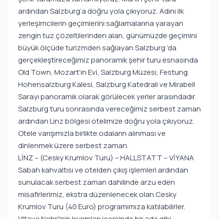
ardından Salzburg‘a doğru yola çıkıyoruz. Adını ilk
yerleşimcilerin geçimlerini sağlamalarına yarayan
zengin tuz çözeltilerinden alan, günümüzde geçimini
büyük ölçüde turizmden sağlayan Salzburg ’da
gerçekleştireceğimiz panoramik şehir turu esnasında
Old Town, Mozart'ın Evi, Salzburg Müzesi, Festung
Hohensalzburg Kalesi, Salzburg Katedrali ve Mirabell
Sarayı panoramik olarak görülecek yerler arasındadır.
Salzburg turu sonrasında vereceğimiz serbest zaman
ardından Linz bölgesi otelimize doğru yola çıkıyoruz.
Otele varışımızla birlikte odaların alınması ve
dinlenmek üzere serbest zaman.
LİNZ – (Cesky Krumlov Turu) – HALLSTATT – VİYANA
Sabah kahvaltısı ve otelden çıkış işlemleri ardından
sunulacak serbest zaman dahilinde arzu eden
misafirlerimiz, ekstra düzenlenecek olan Cesky
Krumlov Turu (40 Euro) programımıza katılabilirler.
Vltava Nehri'nin kıvrımları içersinde bir ada gibi