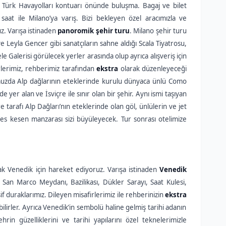
e Türk Havayolları kontuarı önünde buluşma. Bagaj ve bilet
saat ile Milano’ya varış. Bizi bekleyen özel aracımızla ve
z. Varışa istinaden
panoromik şehir turu
. Milano şehir turu
e Leyla Gencer gibi sanatçıların sahne aldığı Scala Tiyatrosu,
Galerisi görülecek yerler arasında olup ayrıca alışveriş için
rlerimiz, rehberimiz tarafından
ekstra
olarak düzenleyeceği
umuzda Alp dağlarının eteklerinde kurulu dünyaca ünlü Como
yer alan ve İsviçre ile sınır olan bir şehir. Aynı ismi taşıyan
re tarafı Alp Dağları’nın eteklerinde olan göl, ünlülerin ve jet
efes kesen manzarası sizi büyüleyecek. Tur sonrası otelimize
rak Venedik için hareket ediyoruz. Varışa istinaden
Venedik
 San Marco Meydanı, Bazilikası, Dükler Sarayı, Saat Kulesi,
f duraklarımız. Dileyen misafirlerimiz ile rehberinizin
ekstra
bilirler. Ayrıca Venedik’in sembolü haline gelmiş tarihi adanın
n güzelliklerini ve tarihi yapılarını özel teknelerimizle