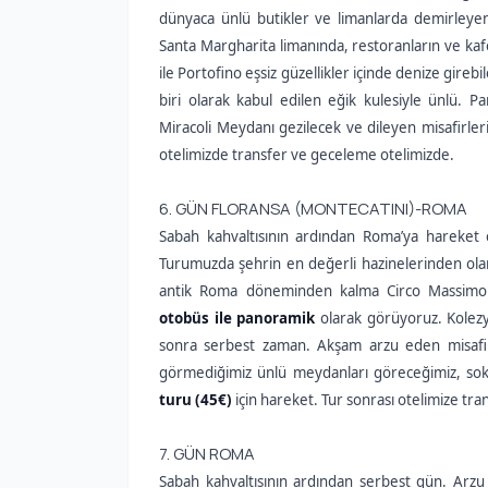
dünyaca ünlü butikler ve limanlarda demirleyen
Santa Margharita limanında, restoranların ve kaf
ile Portofino eşsiz güzellikler içinde denize gireb
biri olarak kabul edilen eğik kulesiyle ünlü. Pa
Miracoli Meydanı gezilecek ve dileyen misafirleri
otelimizde transfer ve geceleme otelimizde.
6. GÜN FLORANSA (MONTECATINI)-ROMA
Sabah kahvaltısının ardından Roma’ya hareket 
Turumuzda şehrin en değerli hazinelerinden olan
antik Roma döneminden kalma Circo Massimo s
otobüs ile panoramik
olarak görüyoruz.
Kolez
sonra serbest zaman. Akşam arzu eden misafir
görmediğimiz ünlü meydanları göreceğimiz, sokak
turu (45€)
için hareket.
Tur sonrası otelimize tr
7. GÜN ROMA
Sabah kahvaltısının ardından serbest gün. Arzu