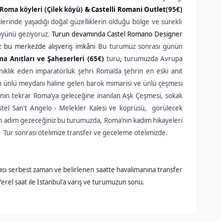
Roma köyleri (Çilek köyü)
& Castelli Romani Outlet
(95€)
erinde yaşadığı doğal güzelliklerin olduğu bölge ve sürekli
köyünü geziyoruz.
Turun devamında Castel Romano Designer
z bu merkezde alışveriş imkânı
Bu turumuz sonrası günün
a Anıtları ve Şaheserleri (65€)
turu
,
turumuzda Avrupa
anıklık eden imparatorluk şehri Roma’da şehrin en eski anıt
n ünlü meydanı haline gelen barok mimarisi ve ünlü çeşmesi
anın tekrar Roma’ya geleceğine inanılan Aşk Çeşmesi, sokak
astel San't Angelo - Melekler Kalesi ve köprüsü, görülecek
dım adım gezeceğiniz bu turumuzda, Roma’nın kadim hikayeleri
. Tur sonrası otelimize transfer ve geceleme otelimizde.
nrası serbest zaman ve belirlenen saatte havalimanına transfer
Yerel saat ile İstanbul'a varış ve turumuzun sonu.