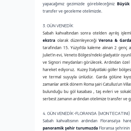
yapacağımız gezimizde görebileceğiniz
Büyük
transfer ve geceleme otelimizde.
3. GÜN VENEDİK
Sabah kahvaltından sonra otelden ayrılış işlem
ekstra
olarak düzenleyeceği
Verona & Garda
tarafından 15. Yüzyıl'da kaleme alınan 2 genç 
Juliet’in evi, Veneto Bölgesi’ndeki gladyatör oyu
ve Signori meydanları görülecek. Ardından özel
hareket ediyoruz. Kuzey İtalya’daki göller bölge
ve termal suyuyla ünlüdür. Garda gölüne kıyıs
zamanlar antik dönem Roma şairi Catullus’un Villası
bulunduğu bu göl kasabası , taş evleri ve sokaklar
serbest zamanın ardından otelimize transfer ve 
4. GÜN VENEDİK-FLORANSA (MONTECATINI)
Sabah kahvaltısının ardından Floransa’ya hare
panoramik şehir
turumuzda
Floransa şehrinin 