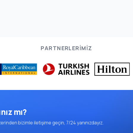
PARTNERLERIMIZ
ınız mı?
rinden bizimle iletişime geçin, 7/24 yanınızdayız.