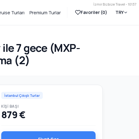
İzmir Bizbize Travel - 10137
Favoriler (
0
)
TRY
ruise Turları
Premium Turlar
ile 7 gece (MXP-
oma (2)
İstanbul Çıkışlı Turlar
KIŞI BAŞI
879 €