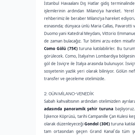
İstanbul Havaalanı Dış Hatlar gidiş terminalind
işlemlerinin ardından Milano’ya hareket. Yerel 
rehberimiz ile beraber Milano’ya hareket ediyoru
esnasında; dünyaca ünlü Maria Callas, Pavarotti v
Duomo yani Katedral Meydanı, Vittorio Emmanuele 
de zaman bulacağız. Tur bitimi arzu eden misafi
Como Gölü (75€)
turuna katılabilirler. Bu tur
görülecek. Como, İtalya’nın Lombardiya bölgesinde 
göl de İsviçre ile İtalya arasında bulunuyor. İsviç
sosyetenin yazlık yeri olarak biliniyor. Gölün n
transfer ve geceleme otelimizde.
2. GÜN MİLANO-VENEDİK
Sabah kahvaltısının ardından otelimizden ayrıla
adasında panoramik şehir turuna
başlıyoruz.
İşkence Köprüsü, tarihi Campanille Çan Kulesi keşi
olarak düzenleyeceği
Gondol (30€)
turuna katıla
tam ortasından geçen Grand Kanal`da tüm şehri