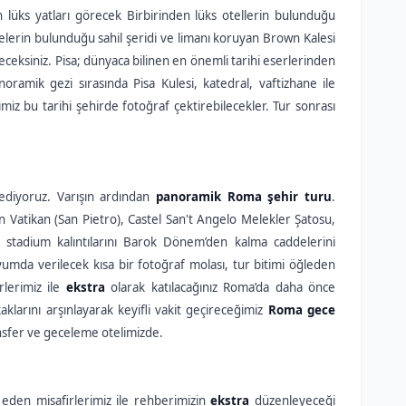
 lüks yatları görecek Birbirinden lüks otellerin bulunduğu
elerin bulunduğu sahil şeridi ve limanı koruyan Brown Kalesi
ileceksiniz. Pisa; dünyaca bilinen en önemli tarihi eserlerinden
noramik gezi sırasında Pisa Kulesi, katedral, vaftizhane ile
miz bu tarihi şehirde fotoğraf çektirebilecekler. Tur sonrası
ediyoruz. Varışın ardından
panoramik Roma şehir turu
.
 Vatikan (San Pietro), Castel San't Angelo Melekler Şatosu,
tadium kalıntılarını Barok Dönem’den kalma caddelerini
yumda verilecek kısa bir fotoğraf molası, tur bitimi öğleden
lerimiz ile
ekstra
olarak katılacağınız Roma’da daha önce
larını arşınlayarak keyifli vakit geçireceğimiz
Roma gece
ansfer ve geceleme otelimizde.
 eden misafirlerimiz ile rehberimizin
ekstra
düzenleyeceği