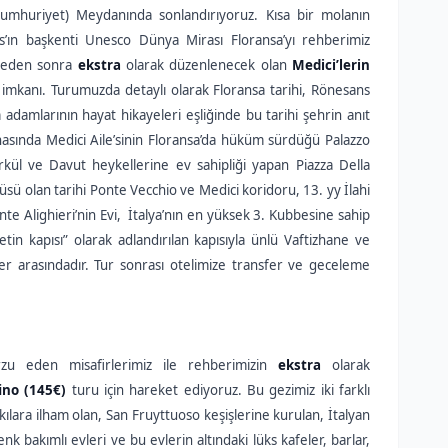
umhuriyet) Meydanında sonlandırıyoruz. Kısa bir molanın
s’ın başkenti Unesco Dünya Mirası Floransa’yı rehberimiz
ğleden sonra
ekstra
olarak düzenlenecek olan
Medici’lerin
imkanı. Turumuzda detaylı olarak Floransa tarihi, Rönesans
 adamlarının hayat hikayeleri eşliğinde bu tarihi şehrin anıt
asında Medici Aile’sinin Floransa’da hüküm sürdüğü Palazzo
rkül ve Davut heykellerine ev sahipliği yapan Piazza Della
rüsü olan tarihi Ponte Vecchio ve Medici koridoru, 13. yy İlahi
te Alighieri’nin Evi, İtalya’nın en yüksek 3. Kubbesine sahip
n kapısı” olarak adlandırılan kapısıyla ünlü Vaftizhane ve
ler arasındadır. Tur sonrası otelimize transfer ve geceleme
zu eden misafirlerimiz ile rehberimizin
ekstra
olarak
ino (145€)
turu için hareket ediyoruz. Bu gezimiz iki farklı
kılara ilham olan, San Fruyttuoso keşişlerine kurulan, İtalyan
nk bakımlı evleri ve bu evlerin altındaki lüks kafeler, barlar,