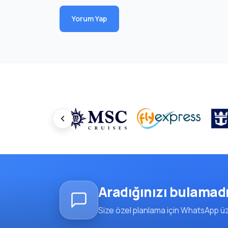
Yorum Yap
Aradığınızı bulamad
Size özel planlama için WhatsApp üze