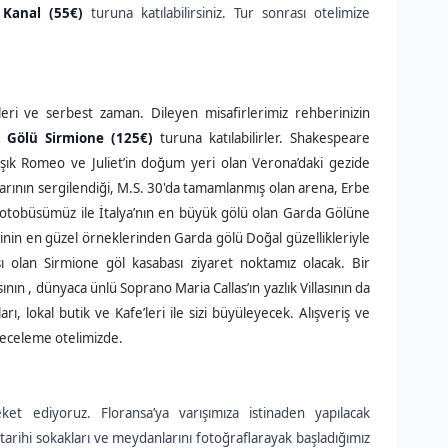
 Kanal (55€)
turuna katılabilirsiniz. Tur sonrası otelimize
leri ve serbest zaman. Dileyen misafirlerimiz rehberinizin
 Gölü Sirmione (125€)
turuna katılabilirler. Shakespeare
aşık Romeo ve Juliet’in doğum yeri olan Verona’daki gezide
nlarının sergilendiği, M.S. 30'da tamamlanmış olan arena, Erbe
 otobüsümüz ile İtalya’nın en büyük gölü olan Garda Gölüne
sinin en güzel örneklerinden Garda gölü Doğal güzellikleriyle
ı olan Sirmione göl kasabası ziyaret noktamız olacak. Bir
nın , dünyaca ünlü Soprano Maria Callas’ın yazlık Villasının da
ı, lokal butik ve Kafe’leri ile sizi büyüleyecek. Alışveriş ve
geceleme otelimizde.
ket ediyoruz. Floransa’ya varışımıza istinaden yapılacak
tarihi sokakları ve meydanlarını fotoğraflarayak başladığımız