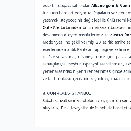
eşsiz bir doğaya sahip olan
Albano gölü & Nemi 
turu için hareket ediyoruz. Papaların yaz döneml
yaşamak isteyeceğiniz dağ çileği ile ünlü Nemi 
Outlet’de
birbirinden ünlü markaları bulacağımı
devamında dileyen misafirlerimiz ile
ekstra Rom
Medeniyeti ’ne şekil vermiş, 23 asırlık tarihe t
eserlerinden antik Panteon tapınağı ve şehrin e
ile Piazza Navona , efsaneye göre içine para at
sanatçılarıyla meşhur İspanyol Merdivenleri, C
yerler arasındadır. Şehri rehberiniz eşliğinde a
ve tarihi dokusu içerisinde kaybolmaya hazır olun
8. GÜN ROMA-İSTANBUL
Sabah kahvaltısının ve otelden çıkış işlemleri so
oluyoruz, Türk Havayolları ile İstanbul'a hareket. 