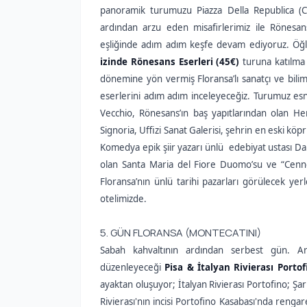
panoramik turumuzu Piazza Della Republica (C
ardından arzu eden misafirlerimiz ile Rönesan
eşliğinde adım adım keşfe devam ediyoruz. Ö
izinde Rönesans Eserleri (45€)
turuna katılma 
dönemine yön vermiş Floransa’lı sanatçı ve bilim
eserlerini adım adım inceleyeceğiz. Turumuz esn
Vecchio, Rönesans’ın baş yapıtlarından olan He
Signoria, Uffizi Sanat Galerisi, şehrin en eski köp
Komedya epik şiir yazarı ünlü edebiyat ustası Dan
olan Santa Maria del Fiore Duomo’su ve “Cenneti
Floransa’nın ünlü tarihi pazarları görülecek yer
otelimizde.
5. GÜN FLORANSA (MONTECATINI)
Sabah kahvaltının ardından serbest gün. Ar
düzenleyeceği
Pisa & İtalyan Rivierası Portof
ayaktan oluşuyor; İtalyan Rivierası Portofino; Şar
Rivierası'nın incisi Portofino Kasabası'nda rengare