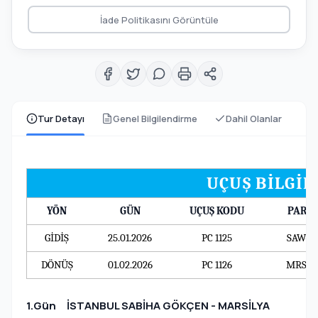
İade Politikasını Görüntüle
Tur Detayı
Genel Bilgilendirme
Dahil Olanlar
UÇUŞ BİLGİL
YÖN
GÜN
UÇUŞ KODU
PARK
GİDİŞ
25.01.2026
PC 1125
SAW-M
DÖNÜŞ
01.02.2026
PC 1126
MRS-S
1.Gün İSTANBUL SABİHA GÖKÇEN - MARSİLYA