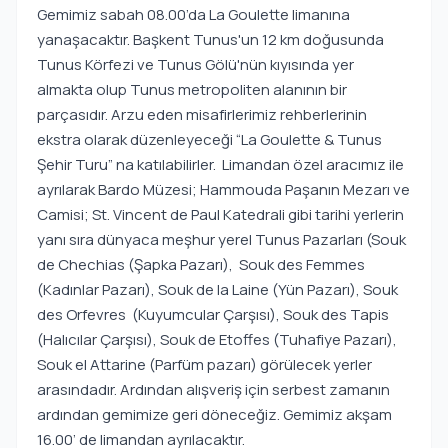
Gemimiz sabah 08.00’da La Goulette limanına
yanaşacaktır. Başkent Tunus'un 12 km doğusunda
Tunus Körfezi ve Tunus Gölü'nün kıyısında yer
almakta olup Tunus metropoliten alanının bir
parçasıdır. Arzu eden misafirlerimiz rehberlerinin
ekstra olarak düzenleyeceği “La Goulette & Tunus
Şehir Turu” na katılabilirler. Limandan özel aracımız ile
ayrılarak Bardo Müzesi; Hammouda Paşanın Mezarı ve
Camisi; St. Vincent de Paul Katedrali gibi tarihi yerlerin
yanı sıra dünyaca meşhur yerel Tunus Pazarları (Souk
de Chechias (Şapka Pazarı), Souk des Femmes
(Kadınlar Pazarı), Souk de la Laine (Yün Pazarı), Souk
des Orfevres (Kuyumcular Çarşısı), Souk des Tapis
(Halıcılar Çarşısı), Souk de Etoffes (Tuhafiye Pazarı),
Souk el Attarine (Parfüm pazarı) görülecek yerler
arasındadır. Ardından alışveriş için serbest zamanın
ardından gemimize geri döneceğiz. Gemimiz akşam
16.00’ de limandan ayrılacaktır.