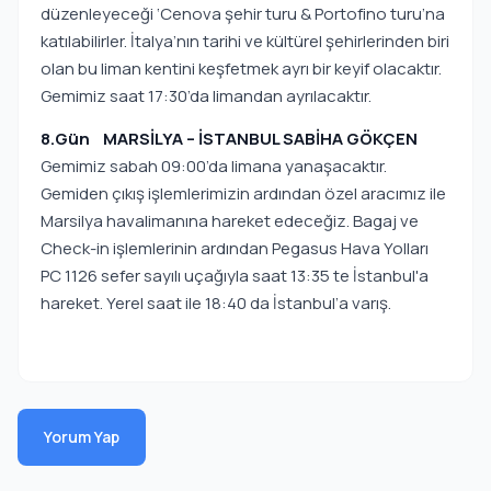
düzenleyeceği ‘Cenova şehir turu & Portofino turu’na
katılabilirler. İtalya’nın tarihi ve kültürel şehirlerinden biri
olan bu liman kentini keşfetmek ayrı bir keyif olacaktır.
Gemimiz saat 17:30’da limandan ayrılacaktır.
8.Gün MARSİLYA – İSTANBUL SABİHA GÖKÇEN
Gemimiz sabah 09:00’da limana yanaşacaktır.
Gemiden çıkış işlemlerimizin ardından özel aracımız ile
Marsilya havalimanına hareket edeceğiz. Bagaj ve
Check-in işlemlerinin ardından Pegasus Hava Yolları
PC 1126 sefer sayılı uçağıyla saat 13:35 te İstanbul'a
hareket. Yerel saat ile 18:40 da İstanbul’a varış.
Yorum Yap