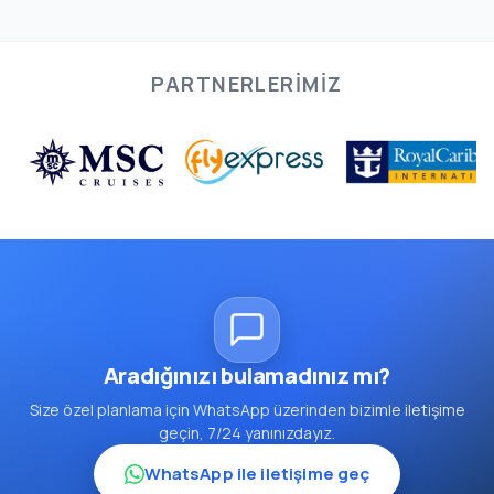
PARTNERLERIMIZ
Aradığınızı bulamadınız mı?
Size özel planlama için WhatsApp üzerinden bizimle iletişime
geçin, 7/24 yanınızdayız.
WhatsApp ile iletişime geç