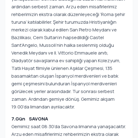
ardından serbest zaman. Arzu eden misafirlerimiz
rehberimizin ekstra olarak düzenleyeceği ‘Roma şehir
turuna’ katılabilirler. Şehir turumuzda Hristiyanlığın
merkezi olarak kabul edilen San Pietro Meydanı ve
Bazilikası, Cem Sultan’ın hapsedildiği Castel
Sant’Angelo, Mussoli’nin halka seslenmiş olduğu
Venedik Meydanı ve II. Vittorio Emmauele anıtı,
Gladyatör savaşlarına ev sahipliği yapan Kolezyum,
Tatlı Hayat filmiyle ünlenen Aşıklar Çeşmesi, 135
basamaktan oluşan İspanyol merdivenleri ve batık
gemi çeşmesini bulunduran İspanyol merdivenleri
görülecek yerler arasındadır. Tur sonrası serbest
zaman. Ardından gemiye dönüş. Gemimiz akşam
19:00’da limandan ayrılacaktır.
7.Gün SAVONA
Gemimiz saat 08:30’da Savona limanına yanaşacaktır.
Arzu eden misafirlerimiz rehberimizin ekstra olarak