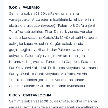
5.Gün PALERMO
Gemimiz sabah 08.00’da Palermo limanına
yanaşacaktır. Arzu eden misafirlerimiz rehberlerinin
ekstra olarak düzenleyeceği “Palermo & Cefalu Şehir
Turu”’na katılabilirler. Tiran Denizi kıyısında yer alan
şirin balıkçı kasabası Cefalu’da 12.yüzyıl tarihi katedral,
balıkçılar kapısı ve şehrin özgün sokaklarında
geçireceğimiz vakit ardından Palermo’ya devam
ediyoruz. Palermo’ya varışımızın ardından şehir
turumuza başlıyoruz. Turumuzda Cappella Palatina,
San Giovanni Katedrali, Politeama Meydanı, Normanni
Sarayı, Quattro Canti Meydanı, Via Roma ve Via
Liberta caddeleri görülecek yerler arasındadır.
Gemimiz akşam 16.30’ da limandan ayrılacaktır.
6.Gün CIVITAVECCHIA
Gemimiz sabah saat 08:30’da Civitavecchia limanına
yanaşacaktır. Gemide alacağımız sabah kahvaltımızın