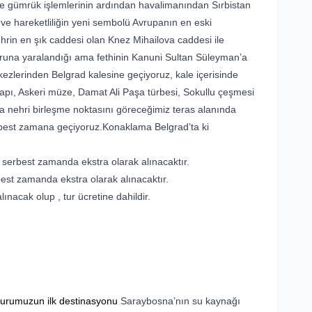
ve gümrük işlemlerinin ardından havalimanından Sırbistan
 ve hareketliliğin yeni sembolü Avrupanın en eski
ehrin en şık caddesi olan Knez Mihailova caddesi ile
runa yaralandığı ama fethinin Kanuni Sultan Süleyman’a
zlerinden Belgrad kalesine geçiyoruz, kale içerisinde
 Kapı, Askeri müze, Damat Ali Paşa türbesi, Sokullu çeşmesi
 nehri birleşme noktasını göreceğimiz teras alanında
best zamana geçiyoruz.Konaklama Belgrad’ta ki
 serbest zamanda ekstra olarak alınacaktır.
est zamanda ekstra olarak alınacaktır.
ınacak olup , tur ücretine dahildir.
 turumuzun ilk destinasyonu
Saraybosna’nın su kaynağı