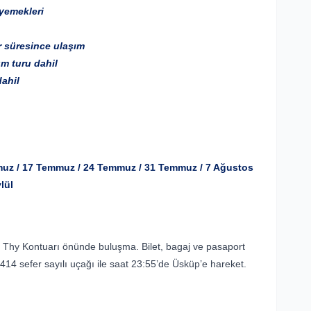
 yemekleri
ur süresince ulaşım
um turu dahil
dahil
mmuz / 17 Temmuz / 24 Temmuz / 31 Temmuz / 7 Ağustos
lül
i Thy Kontuarı önünde buluşma. Bilet, bagaj ve pasaport
414 sefer sayılı uçağı ile saat 23:55’de Üsküp’e hareket.