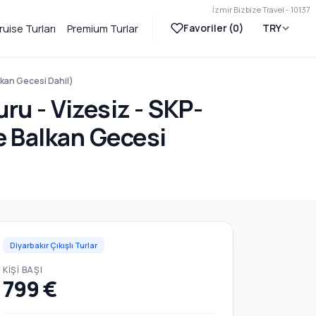
İzmir Bizbize Travel - 10137
Favoriler (
0
)
TRY
ruise Turları
Premium Turlar
lkan Gecesi Dahil)
ru - Vizesiz - SKP-
e Balkan Gecesi
Diyarbakır Çıkışlı Turlar
KIŞI BAŞI
799 €