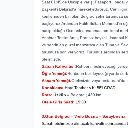
Saat 01:45’de Üsküp’e varış. Pasaport , bagaj 
Başkent’i Belgrad’a hareket ediyoruz. Canlılığın
kentlerinden biri olan Belgrad şehir turumuza ş
başlıyoruz.Ardından Fatih Sultan Mehmed’in uğ
nasip olduğu Osmanlı donanmasının ikmal merke
Anahtar Teslim Anıtı, Fransız heykeli, İstanbul
ve şehrin en güzel manzarası olan Tuna ve Sava
turumuza son veriyoruz. Turumuz ardından ser
otelimizde.
Sabah Kahvaltısı;
Rehberin belirleyeceği yerde
Öğle Yemeği:
Rehberin belirleyeceği yerde serb
Akşam Yemeği:
Otelimizde veya restaurant’da al
Konaklama:
Hotel
Teather v.b. BELGRAD
Rota:
Üsküp –
Belgrad ; 430 km,
Otele Giriş Saati;
19:30
3.Gün Belgrad – Vrelo Bosna – Saraybosna
Sabah otelimizde alınacak kahvaltı sonrasında