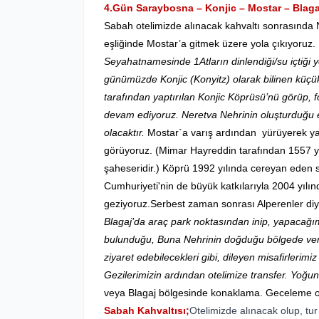
4.Gün Saraybosna – Konjic – Mostar – Blaga
Sabah otelimizde alınacak kahvaltı sonrasında 
eşliğinde Mostar’a gitmek üzere yola çıkıyoruz.
Seyahatnamesinde 1Atların dinlendiği/su içtiği 
günümüzde Konjic (Konyitz) olarak bilinen küçük
tarafından yaptırılan Konjic Köprüsü’nü görüp, 
devam ediyoruz. Neretva Nehrinin oluşturduğu
olacaktır.
Mostar`a varış ardından yürüyerek y
görüyoruz. (Mimar Hayreddin tarafından 1557 yı
şaheseridir.) Köprü 1992 yılında cereyan eden s
Cumhuriyeti'nin de büyük katkılarıyla 2004 yılın
geziyoruz.Serbest zaman sonrası Alperenler diy
Blagaj’da araç park noktasından inip, yapacağı
bulunduğu, Buna Nehrinin doğduğu bölgede vere
ziyaret edebilecekleri gibi, dileyen misafirlerimiz
Gezilerimizin ardından otelimize transfer. Yoğu
veya Blagaj bölgesinde konaklama. Geceleme o
Sabah Kahvaltısı;
Otelimizde alınacak olup, tur 