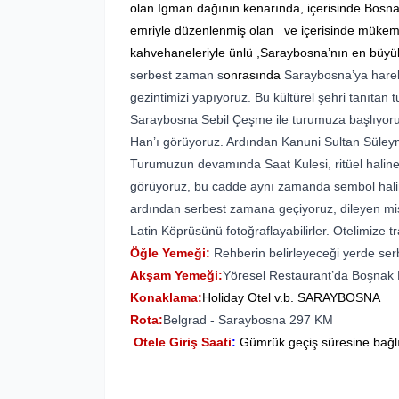
olan Igman dağının kenarında, içerisinde Bosn
emriyle düzenlenmiş olan ve içerisinde mükemme
kahvehaneleriyle ünlü ,Saraybosna’nın en büyük 
serbest zaman s
onrasında
Saraybosna’ya hareke
gezintimizi yapıyoruz. Bu kültürel şehri tanıta
Saraybosna Sebil Çeşme ile turumuza başlıyoru
Han’ı görüyoruz. Ardından Kanuni Sultan Süley
Turumuzun devamında Saat Kulesi, ritüel halin
görüyoruz, bu cadde aynı zamanda sembol hali
ardından serbest zamana geçiyoruz, dileyen mis
Latin Köprüsünü fotoğraflayabilirler. Otelimize 
Öğle Yemeği:
Rehberin belirleyeceği yerde ser
Akşam Yemeği:
Yöresel Restaurant’da Boşnak Kö
Konaklama:
Holiday Otel v.b. SARAYBOSNA
Rota:
Belgrad - Saraybosna 297 KM
Otele Giriş Saati
:
Gümrük geçiş süresine bağlı