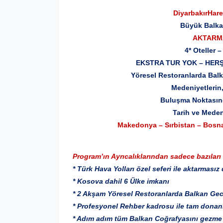
Diyarbakır
Hare
Büyük Balk
AKTARMA
4* Oteller –
EKSTRA TUR YOK – HERŞE
Yöresel Restoranlarda Bal
Medeniyetlerin,
Buluşma Noktasında Balkanla
Tarih ve Medeni
Makedonya – Sırbistan – Bosna
Program’ın Ayrıcalıklarından sadece bazıları
* Türk Hava Yolları özel seferi ile aktarmasız
* Kosova dahil 6 Ülke imkanı
* 2 Akşam Yöresel Restoranlarda Balkan Gec
* Profesyonel Rehber kadrosu ile tam donanı
* Adım adım tüm Balkan Coğrafyasını gezme