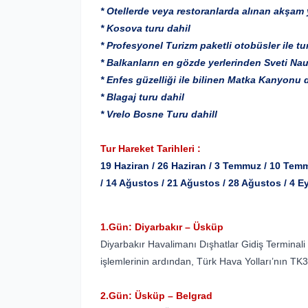
* Otellerde veya restoranlarda alınan akşam
* Kosova turu dahil
* Profesyonel Turizm paketli otobüsler ile t
* Balkanların en gözde yerlerinden Sveti Na
* Enfes güzelliği ile bilinen Matka Kanyonu 
* Blagaj turu dahil
* Vrelo Bosne Turu dahill
Tur Hareket Tarihleri :
19 Haziran / 26 Haziran / 3 Temmuz / 10 Te
/ 14 Ağustos / 21 Ağustos / 28 Ağustos / 4 Ey
1.Gün: Diyarbakır – Üsküp
Diyarbakır Havalimanı Dışhatlar Gidiş Terminal
işlemlerinin ardından, Türk Hava Yolları’nın TK3
2.Gün: Üsküp – Belgrad