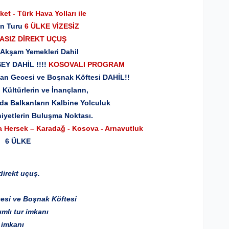
ket - Türk Hava Yolları ile
an Turu
6 ÜLKE VİZESİZ
SIZ DİREKT UÇUŞ
 Akşam Yemekleri Dahil
Y DAHİL !!!!
KOSOVALI PROGRAM
kan Gecesi ve Boşnak Köftesi DAHİL!!
 Kültürlerin ve İnançların,
rın Kalbine Yolculuk
yetlerin Buluşma Noktası
.
 Hersek – Karadağ - Kosova - Arnavutluk
6 ÜLKE
 direkt uçuş.
esi ve Boşnak Köftesi
mlı tur imkanı
 imkanı