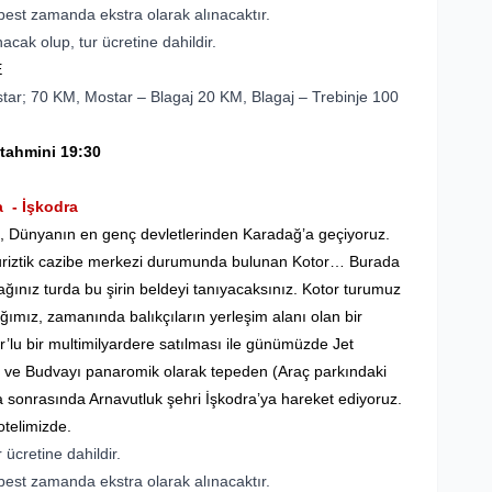
best zamanda ekstra olarak alınacaktır.
cak olup, tur ücretine dahildir.
E
tar; 70 KM, Mostar – Blagaj 20 KM, Blagaj – Trebinje 100
 tahmini 19:30
a - İşkodra
 , Dünyanın en genç devletlerinden Karadağ’a geçiyoruz.
 turiztik cazibe merkezi durumunda bulunan Kotor… Burada
ğınız turda bu şirin beldeyi tanıyacaksınız. Kotor turumuz
ğımız, zamanında balıkçıların yerleşim alanı olan bir
’lu bir multimilyardere satılması ile günümüzde Jet
’ı ve Budvayı panaromik olarak tepeden (Araç parkındaki
la sonrasında Arnavutluk şehri İşkodra’ya hareket ediyoruz.
otelimizde.
 ücretine dahildir.
best zamanda ekstra olarak alınacaktır.