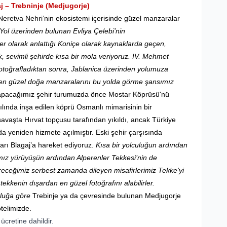
j – Trebninje (Medjugorje)
Neretva Nehri’nin ekosistemi içerisinde güzel manzaralar
Yol üzerinden bulunan Evliya Çelebi’nin
yer olarak anlattığı Koniçe olarak kaynaklarda geçen,
, sevimli şehirde kısa bir mola veriyoruz. IV. Mehmet
fotoğrafladıktan sonra, Jablanica üzerinden yolumuza
 en güzel doğa manzaralarını bu yolda görme şansımız
apacağımız şehir turumuzda önce Mostar Köprüsü'nü
lında inşa edilen köprü Osmanlı mimarisinin bir
avaşta Hırvat topçusu tarafından yıkıldı, ancak Türkiye
da yeniden hizmete açılmıştır. Eski şehir çarşısında
arı Blagaj’a hareket ediyoruz.
Kısa bir yolculuğun ardından
mız yürüyüşün ardından Alperenler Tekkesi’nin de
ceğimiz serbest zamanda dileyen misafirlerimiz Tekke’yi
 tekkenin dışardan en güzel fotoğrafını alabilirler.
nluğa göre
Trebinje ya da çevresinde bulunan Medjugorje
telimizde.
ücretine dahildir.