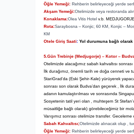
Öğle Yemeği:
Rehberin belirleyeceği yerde ser
Akşam Yemeği:
Otelimizde veya restoranda alına
Konaklama:
Olea Vitis Hotel
v.b. MEDJUGORJ
Rota:
Saraybosna – Konjic; 60 KM, Konjic – Mos
KM
Otele Giriş Saati
:
Yol durumuna bağlı olarak
5.Gün Trebinje (Medjugorje) – Kotor – Budv
Otelimizde alacağımız sabah kahvaltısı sonrası
İlk durağımız, önemli tarih ve doğa cenneti ve
StariGrad’da (Eski Şehir-Kale) yürüyerek yapaca
sonrası son olarak Budva’dan geçerek , İlk dura
adanın kamulaştırılması ve sonrasında Singapur
Sosyetenin tatil yeri olan , muhteşem St Stefan
müsaitliğe bağlı olarak) görebileceğimiz bir mo
Varışımız sonrası otelimize transfer. Geceleme 
Sabah Kahvaltısı;
Otelimizde alınacak olup , tur
Öğle Yemeği:
Rehberin belirleyeceği yerde ser