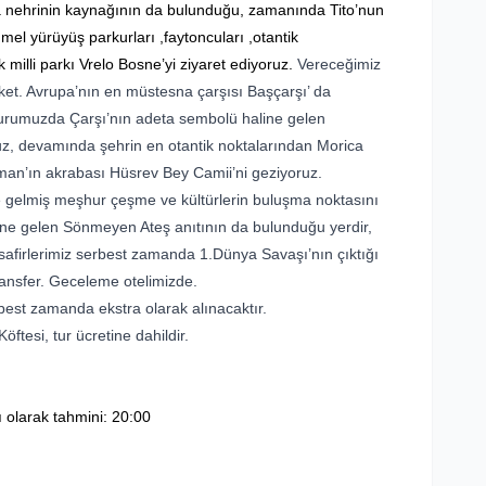
a nehrinin kaynağının da bulunduğu, zamanında Tito’nun
l yürüyüş parkurları ,faytoncuları ,otantik
milli parkı Vrelo Bosne’yi ziyaret ediyoruz.
Vereceğimiz
t. Avrupa’nın en müstesna çarşısı Başçarşı’ da
n turumuzda Çarşı’nın adeta sembolü haline gelen
z, devamında şehrin en otantik noktalarından Morica
man’ın akrabası Hüsrev Bey Camii’ni geziyoruz.
e gelmiş meşhur çeşme ve kültürlerin buluşma noktasını
ne gelen Sönmeyen Ateş anıtının da bulunduğu yerdir,
afirlerimiz serbest zamanda 1.Dünya Savaşı’nın çıktığı
transfer. Geceleme otelimizde.
best zamanda ekstra olarak alınacaktır.
ftesi, tur ücretine dahildir.
 olarak tahmini: 20:00