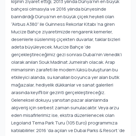
kişinin ziyaret ettiği, 2013 yılında Dünya’nın en büyük
bahçesi olmasıyla ve 2016 yılında bünyesinde
barındırdığı Dünya’nın en büyük çiçek heykeli olan
“Airbus A380” ile Guinness Rekorlar Kitabı ‘na giren
Mucize Bahçe ziyaretimizde rengarenk kemerler,
desenlerle süslenmiş çiçekten duvarlar, taklar bizleri
adeta büyüleyecek. Mucize Bahçe ‘de
gerçekleştireceğimiz gezi sonrası Dubai’nin Venedik’i
olarak anılan Souk Madinat Jumeirah olacak. Arap
mimarisinin zarafeti ile modern lüksü buluşturan bu
etkileyici alanda, su kanalları boyunca yer alan butik
mağazalar, hediyelik dükkanlar ve sanat galerileri
arasında keyifli bir gezinti gerçekleştireceğiz.
Geleneksel dokuyu yansıtan pazar alanlarında
alışveriş için serbest zaman sunulacaktır. Veya arzu
eden misafirlerimiz ise, ekstra düzenlenecek olan
Legoland Tema Park Turu (105 Euro) programımıza
katılabilirler. 2016 ‘da açılan ve Dubai Parks & Resort ‘de