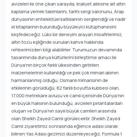
avizeleri ile öne çıkan sarayda, kraliyet ailesine ait altın
kaplama yemek takımlarını, tarihi sergi salonunu, Arap
dünyasının entelektüel katkılarının sergilendiği ve nadir
el kitaplarının bulunduğu büyüleyici kütüphanesini
keşfedeceğiz. Lüks bir deneyim arayan misafirlerimiz,
altın tozu eşliğinde sunulan kahve hakkında
rehberimizden bilgi alabilirler. Turumuzun devamında
tasarımında dünya kültürlerini birleştirme amacı ile
Dünya'nın birçok farklı ülkesinden getirilen
malzemelerinin kullanıldığı ve pek çok mimari akımın
harmanlanmış olduğu, Osmanlı mimarisinin de
etkilerinin görüldüğü, 82 farklı boyutta kubbesi olan,
17.000 metrekare avlusu ve camii içerisinde Dünya‘nın
en büyük halısının bulunduğu, avizeleri pırlantalardan
oluşan ve Dünya‘nın sayılı büyük camileri arasında
olan Sheikh Zayed Camii görülecektir. Sheikh Zayed
Camii ziyaretimiz sonrasında eğlence adası olarak
bilinen Yas Adası gezimizi düzenleyeceğiz. Formula 1