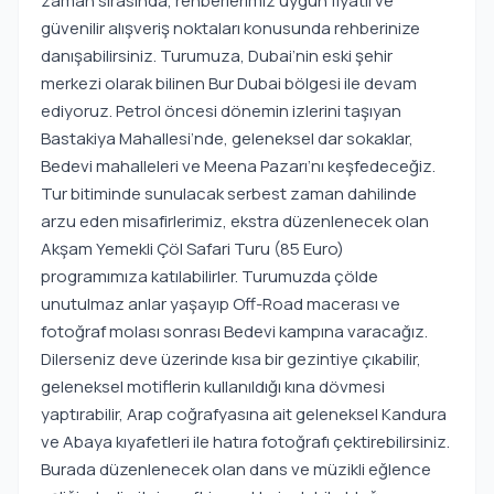
zaman sırasında, rehberlerimiz uygun fiyatlı ve
güvenilir alışveriş noktaları konusunda rehberinize
danışabilirsiniz. Turumuza, Dubai’nin eski şehir
merkezi olarak bilinen Bur Dubai bölgesi ile devam
ediyoruz. Petrol öncesi dönemin izlerini taşıyan
Bastakiya Mahallesi’nde, geleneksel dar sokaklar,
Bedevi mahalleleri ve Meena Pazarı’nı keşfedeceğiz.
Tur bitiminde sunulacak serbest zaman dahilinde
arzu eden misafirlerimiz, ekstra düzenlenecek olan
Akşam Yemekli Çöl Safari Turu (85 Euro)
programımıza katılabilirler. Turumuzda çölde
unutulmaz anlar yaşayıp Off-Road macerası ve
fotoğraf molası sonrası Bedevi kampına varacağız.
Dilerseniz deve üzerinde kısa bir gezintiye çıkabilir,
geleneksel motiflerin kullanıldığı kına dövmesi
yaptırabilir, Arap coğrafyasına ait geleneksel Kandura
ve Abaya kıyafetleri ile hatıra fotoğrafı çektirebilirsiniz.
Burada düzenlenecek olan dans ve müzikli eğlence