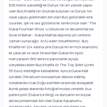
828 metre yüksekliği ile Dünya ‘nın en yüksek yapısı
olan Burj Khalifa’nın önünde bulunan ve Dünya’ nın
sayılı yapay göllerinden biri olan Burj gölündeki renk
oyunları, ışık ve ses gösterisi ile senkronize olan “The
Dubai Fountain Show ‘u izleyecek ve devamında ise
Souk Al Bahar – Dubai Mall‘da alışveriş için serbest
zaman sunacağız. Arzu eden misafirlerimiz, Burj
Khalifa‘nın 124. katına yine Dünya’nın en hızlı asansörü
ile çıkacak ve seyir terasından Dubai‘nin eşsiz
manzarasını 360 derece panoramik açıyla
izleyebilecekleri Burj Khalifa At The Top (bilet ücreti
55 Euro) etkinliğine katılabilirler. Ayrıca Dubai Mall
içindeki Chinatown konseptiyle dekore edilmiş
sokaklarda Uzak Doğu esintileri arasında dolaşabilir,
ikonik şelale alanında fotoğraf molası verebilir, buz
pateni pisti (Dubai Ice Ring) ve dünyanın en büyük
akvaryumlarından biri olan Dubai Aquarium’u
görebileceğiz. Alışveriş ve kişisel aktiviteler için