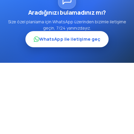
Aradığınızı bulamadınız mı?
Size özel planlama için WhatsApp üzerinden bizimle iletişime
geçin, 7/24 yanınızdayız.
WhatsApp ile iletişime geç