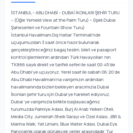
İSTANBUL – ABU DHABİ – DUBAİ İKONLARI ŞEHİR TURU
– (Öğle Yemekli View at the Palm Turu) – (Işıklı Dubai
Şaheserleri ve Fountain Show Turu)
İstanbul Havalimanı Dış Hatlar Terminali’nde
uçuşumuzdan 3 saat önce hazır bulunarak
gerçekleştireceğiniz bagaj teslim, bilet ve pasaport
kontrol işlemlerinin ardından Türk Havayolları ‘nın
TK866 sayılı direkt ve tarifeli seferi ile saat 00:45’de
Abu Dhabi’ye uçuyoruz. Yerel saat ile sabah 06:20‘de
Abu Dhabi Havalimanı’na varışımızın ardından
havalimanında bizleri bekleyen aracımızla Dubai
İkonları şehir turu için Dubai’ye hareket ediyoruz.
Dubai ‘ye varışımızla birlikte başlayacağımız
turumuzda Palmiye Adası, Burj Al Arab Yelken Oteli,
Media City, Jumeirah Sheik Sarayı ve Özel Adası, JBR &
Marina Walk, Yat Limanı, Blue Water Adası, Dubai Eye.
Panoramik olarak görülecek yerler arasındadır. Tur