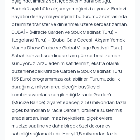
eşliğinde, limitsiz soft içeceklerin dahil olduğu,
Barbekü açık büfe akşam yemeğimizi alıyoruz. Bedevi
hayatını deneyimleyeceğimiz bu turumuz sonrasında
otelimize transfer ve dinlenmek üzere serbest zaman.
DUBAİ – (Miracle Garden ve Souk Medinat Turu) –
(Legoland Turu) – (Dubai Gala Gecesi: Akşam Yemekli
Marina Dhow Cruise ve Global Village Festivali Turu)
Sabah kahvaltısı ardından tam gün serbest zaman
sunuyoruz. Arzu eden misafirlerimiz, ekstra olarak
düzenlenecek Miracle Garden & Souk Medinat Turu
(65 Euro) programımıza katılabilirler. Turumuzda ilk
durağımız, milyonlarca çiçeğin büyüleyici
kombinasyonlarla sergilendiği Miracle Garden’ı
(Mucize Bahçe) ziyaret edeceğiz. 50 milyondan fazla
çiçek barındıran Miracle Garden, bitkilerle süslenmiş
arabalardan, inanılmaz heykellere, çiçek evlere,
mucize saatine ve daha birçok özel dekora ev
sahipliği sağlamaktadır. Her yıl 1,5 milyondan fazla