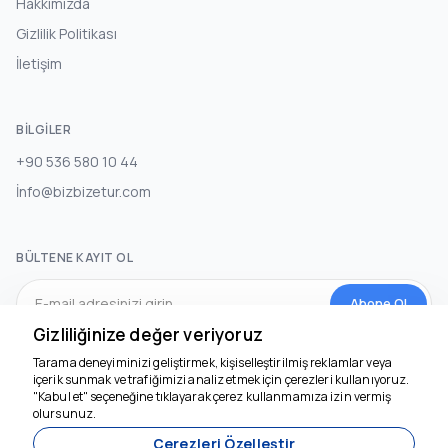
Hakkımızda
Gizlilik Politikası
İletişim
BILGILER
+90 536 580 10 44
İnfo@bizbizetur.com
BÜLTENE KAYIT OL
Abone Ol
Gizliliğinize değer veriyoruz
Tarama deneyiminizi geliştirmek, kişiselleştirilmiş reklamlar veya
SOSYAL MEDYA
içerik sunmak ve trafiğimizi analiz etmek için çerezleri kullanıyoruz.
"Kabul et" seçeneğine tıklayarak çerez kullanmamıza izin vermiş
olursunuz.
Çerezleri Özelleştir