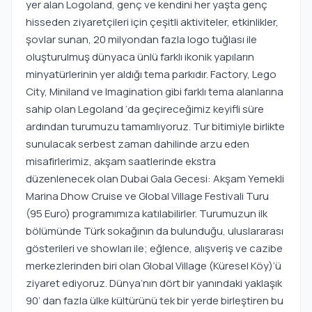
yer alan Logoland, genç ve kendini her yaşta genç
hisseden ziyaretçileri için çeşitli aktiviteler, etkinlikler,
şovlar sunan, 20 milyondan fazla logo tuğlası ile
oluşturulmuş dünyaca ünlü farklı ikonik yapıların
minyatürlerinin yer aldığı tema parkıdır. Factory, Lego
City, Miniland ve Imagination gibi farklı tema alanlarına
sahip olan Legoland ‘da geçireceğimiz keyifli süre
ardından turumuzu tamamlıyoruz. Tur bitimiyle birlikte
sunulacak serbest zaman dahilinde arzu eden
misafirlerimiz, akşam saatlerinde ekstra
düzenlenecek olan Dubai Gala Gecesi: Akşam Yemekli
Marina Dhow Cruise ve Global Village Festivali Turu
(95 Euro) programımıza katılabilirler. Turumuzun ilk
bölümünde Türk sokağının da bulunduğu, uluslararası
gösterileri ve showları ile; eğlence, alışveriş ve cazibe
merkezlerinden biri olan Global Village (Küresel Köy)’ü
ziyaret ediyoruz. Dünya’nın dört bir yanındaki yaklaşık
90’ dan fazla ülke kültürünü tek bir yerde birleştiren bu