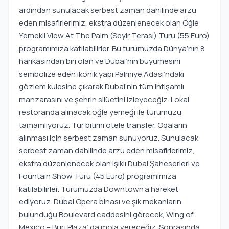
ardından sunulacak serbest zaman dahilinde arzu
eden misafirlerimiz, ekstra düzenlenecek olan Öğle
Yemekli View At The Palm (Seyir Terası) Turu (55 Euro)
programımıza katılabilirler. Bu turumuzda Dünya’nın 8
harikasından biri olan ve Dubai’nin büyümesini
sembolize eden ikonik yapı Palmiye Adası’ndaki
gözlem kulesine çıkarak Dubai’nin tüm ihtişamlı
manzarasını ve şehrin silüetini izleyeceğiz. Lokal
restoranda alınacak öğle yemeği ile turumuzu
tamamlıyoruz. Tur bitimi otele transfer. Odaların
alınması için serbest zaman sunuyoruz. Sunulacak
serbest zaman dahilinde arzu eden misafirlerimiz,
ekstra düzenlenecek olan Işıklı Dubai Şaheserleri ve
Fountain Show Turu (45 Euro) programımıza
katılabilirler. Turumuzda Downtown’a hareket
ediyoruz. Dubai Opera binası ve şık mekanların
bulunduğu Boulevard caddesini görecek, Wing of
Mexico – Burj Plaza’ da mola vereceğiz. Sonrasında