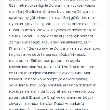
828 metre yüksekliği ile Dünya ‘nın en yüksek yapısı
olan Burj Khalifa’nın önünde bulunan ve Dünya’ nın
sayılı yapay göllerinden biri olan Burj gölündeki renk
oyunları, ışık ve ses gösterisi ile senkronize olan “The
Dubai Fountain Show ‘u izleyecek ve devamında ise
Souk Al Bahar – Dubai Mall‘da alışveriş için serbest
zaman sunacağız. Arzu eden misafirlerimiz, Burj
Khalifa‘nın 124. katına yine Dünya’nın en hızlı asansörü
ile çıkacak ve seyir terasından Dubai‘nin eşsiz
manzarasını 360 derece panoramik açıyla
izleyebilecekleri Burj Khalifa At The Top (bilet ücreti
55 Euro) etkinliğine katılabilirler. Ayrıca Dubai Mall
içindeki Chinatown konseptiyle dekore edilmiş
sokaklarda Uzak Doğu esintileri arasında dolaşabilir,
ikonik şelale alanında fotoğraf molası verebilir, buz
pateni pisti (Dubai Ice Ring) ve dünyanın en büyük
akvaryumlarından biri olan Dubai Aquarium’u
görebileceğiz. Alışveriş ve kişisel aktiviteler için