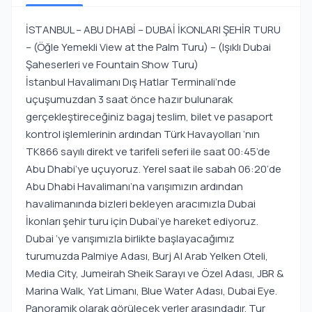
İSTANBUL – ABU DHABİ – DUBAİ İKONLARI ŞEHİR TURU
– (Öğle Yemekli View at the Palm Turu) – (Işıklı Dubai
Şaheserleri ve Fountain Show Turu)
İstanbul Havalimanı Dış Hatlar Terminali’nde
uçuşumuzdan 3 saat önce hazır bulunarak
gerçekleştireceğiniz bagaj teslim, bilet ve pasaport
kontrol işlemlerinin ardından Türk Havayolları ‘nın
TK866 sayılı direkt ve tarifeli seferi ile saat 00:45’de
Abu Dhabi’ye uçuyoruz. Yerel saat ile sabah 06:20‘de
Abu Dhabi Havalimanı’na varışımızın ardından
havalimanında bizleri bekleyen aracımızla Dubai
İkonları şehir turu için Dubai’ye hareket ediyoruz.
Dubai ‘ye varışımızla birlikte başlayacağımız
turumuzda Palmiye Adası, Burj Al Arab Yelken Oteli,
Media City, Jumeirah Sheik Sarayı ve Özel Adası, JBR &
Marina Walk, Yat Limanı, Blue Water Adası, Dubai Eye.
Panoramik olarak görülecek yerler arasındadır. Tur