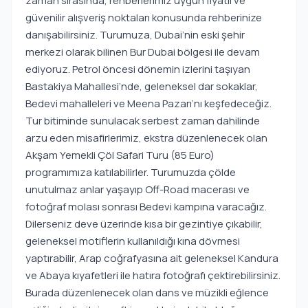
zaman sırasında, rehberlerimiz uygun fiyatlı ve
güvenilir alışveriş noktaları konusunda rehberinize
danışabilirsiniz. Turumuza, Dubai’nin eski şehir
merkezi olarak bilinen Bur Dubai bölgesi ile devam
ediyoruz. Petrol öncesi dönemin izlerini taşıyan
Bastakiya Mahallesi’nde, geleneksel dar sokaklar,
Bedevi mahalleleri ve Meena Pazarı’nı keşfedeceğiz.
Tur bitiminde sunulacak serbest zaman dahilinde
arzu eden misafirlerimiz, ekstra düzenlenecek olan
Akşam Yemekli Çöl Safari Turu (85 Euro)
programımıza katılabilirler. Turumuzda çölde
unutulmaz anlar yaşayıp Off-Road macerası ve
fotoğraf molası sonrası Bedevi kampına varacağız.
Dilerseniz deve üzerinde kısa bir gezintiye çıkabilir,
geleneksel motiflerin kullanıldığı kına dövmesi
yaptırabilir, Arap coğrafyasına ait geleneksel Kandura
ve Abaya kıyafetleri ile hatıra fotoğrafı çektirebilirsiniz.
Burada düzenlenecek olan dans ve müzikli eğlence