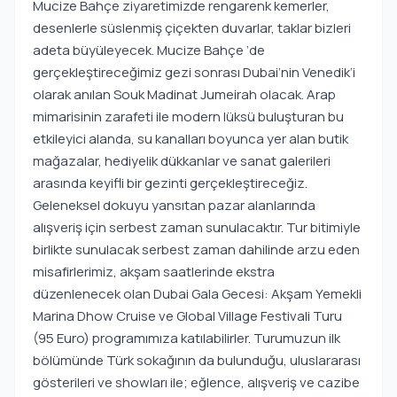
Mucize Bahçe ziyaretimizde rengarenk kemerler,
desenlerle süslenmiş çiçekten duvarlar, taklar bizleri
adeta büyüleyecek. Mucize Bahçe ‘de
gerçekleştireceğimiz gezi sonrası Dubai’nin Venedik’i
olarak anılan Souk Madinat Jumeirah olacak. Arap
mimarisinin zarafeti ile modern lüksü buluşturan bu
etkileyici alanda, su kanalları boyunca yer alan butik
mağazalar, hediyelik dükkanlar ve sanat galerileri
arasında keyifli bir gezinti gerçekleştireceğiz.
Geleneksel dokuyu yansıtan pazar alanlarında
alışveriş için serbest zaman sunulacaktır. Tur bitimiyle
birlikte sunulacak serbest zaman dahilinde arzu eden
misafirlerimiz, akşam saatlerinde ekstra
düzenlenecek olan Dubai Gala Gecesi: Akşam Yemekli
Marina Dhow Cruise ve Global Village Festivali Turu
(95 Euro) programımıza katılabilirler. Turumuzun ilk
bölümünde Türk sokağının da bulunduğu, uluslararası
gösterileri ve showları ile; eğlence, alışveriş ve cazibe