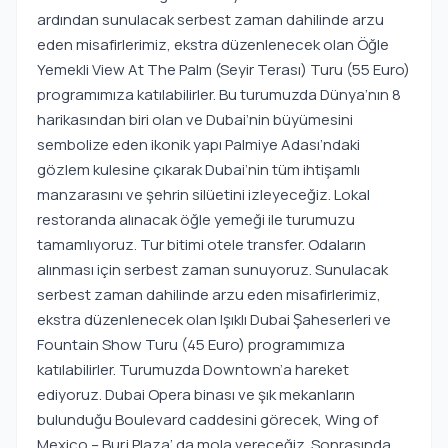
ardından sunulacak serbest zaman dahilinde arzu
eden misafirlerimiz, ekstra düzenlenecek olan Öğle
Yemekli View At The Palm (Seyir Terası) Turu (55 Euro)
programımıza katılabilirler. Bu turumuzda Dünya’nın 8
harikasından biri olan ve Dubai’nin büyümesini
sembolize eden ikonik yapı Palmiye Adası’ndaki
gözlem kulesine çıkarak Dubai’nin tüm ihtişamlı
manzarasını ve şehrin silüetini izleyeceğiz. Lokal
restoranda alınacak öğle yemeği ile turumuzu
tamamlıyoruz. Tur bitimi otele transfer. Odaların
alınması için serbest zaman sunuyoruz. Sunulacak
serbest zaman dahilinde arzu eden misafirlerimiz,
ekstra düzenlenecek olan Işıklı Dubai Şaheserleri ve
Fountain Show Turu (45 Euro) programımıza
katılabilirler. Turumuzda Downtown’a hareket
ediyoruz. Dubai Opera binası ve şık mekanların
bulunduğu Boulevard caddesini görecek, Wing of
Mexico – Burj Plaza’ da mola vereceğiz. Sonrasında