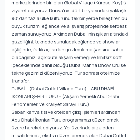
merkezlerinden biri olan Global Village (Küresel Köy)’ü
ziyaret ediyoruz. Dünya’nın dört bir yanındaki yaklaşık
90’ dan fazla ülke kültürünü tek bir yerde birleştiren bu
büyük turizm, eğlence ve alışveriş projesinde serbest
zaman sunuyoruz. Ardından Dubai ‘nin ışıkları altındaki
güzelliğini, teknede sunulacak eğlence ve showlar
eşliğinde, farklı açılardan gözlemleme şansına sahip
olacağımız, açık büfe akşam yemeği ve limitsiz soft
içeceklerinde dahil olduğu Dubai Marina Dhow Cruise
tekne gezimizi düzenliyoruz. Tur sonrası otelimize
transfer.
DUBAİ – (Dubai Outlet Village Turu) – ABU DHABİ
İKONLARI ŞEHİR TURU – (Akşam Yemekli Abu Dhabi
Fenomenleri ve Kraliyet Sarayı Turu)
Sabah kahvaltısı ve otelden çıkış işlemleri ardından
Abu Dhabi İkonları Turu programımızı düzenlemek
üzere hareket ediyoruz. Yol üzerinde arzu eden
misafirlerimiz, ekstra düzenlenecek olan Dubai Outlet