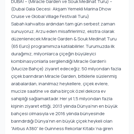
DUBAİ – (Miracle Garden ve Souk Medinat Turu) –
(Dubai Gala Gecesi: Akşam Yemekli Marina Dhow
Cruise ve Global Village Festivali Turu)
Sabah kahvaltısı ardından tam gün serbest zaman
sunuyoruz. Arzu eden misafirlerimiz, ekstra olarak
düzenlenecek Miracle Garden & Souk Medinat Turu
(65 Euro) programımıza katılabilirler. Turumuzda ilk
durağımız, milyonlarca çiçeğin büyüleyici
kombinasyonlarla sergilendiği Miracle Garden’ı
(Mucize Bahçe) ziyaret edeceğiz. 50 milyondan fazla
çiçek barındıran Miracle Garden, bitkilerle süslenmiş
arabalardan, inanılmaz heykellere, çiçek evlere,
mucize saatine ve daha birçok özel dekora ev
sahipliği sağlamaktadır. Her yıl 1,5 milyondan fazla
kişinin ziyaret ettiği, 2013 yılında Dünya’nın en büyük
bahçesi olmasıyla ve 2016 yılında bünyesinde
barındırdığı Dünya’nın en büyük çiçek heykeli olan
“Airbus A380” ile Guinness Rekorlar Kitabı ‘na giren