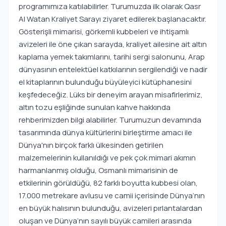
programımıza katılabilirler. Turumuzda ilk olarak Qasr
Al Watan Kraliyet Sarayı ziyaret edilerek başlanacaktır.
Gösterişli mimarisi, görkemli kubbeleri ve ihtişamlı
avizeleri ile öne çıkan sarayda, kraliyet ailesine ait altın
kaplama yemek takımlarını, tarihi sergi salonunu, Arap
dünyasının entelektüel katkılarının sergilendiği ve nadir
el kitaplarının bulunduğu büyüleyici kütüphanesini
keşfedeceğiz. Lüks bir deneyim arayan misafirlerimiz,
altın tozu eşliğinde sunulan kahve hakkında
rehberimizden bilgi alabilirler. Turumuzun devamında
tasarımında dünya kültürlerini birleştirme amacı ile
Dünya'nın birçok farklı ülkesinden getirilen
malzemelerinin kullanıldığı ve pek çok mimari akımın
harmanlanmış olduğu, Osmanlı mimarisinin de
etkilerinin görüldüğü, 82 farklı boyutta kubbesi olan,
17.000 metrekare avlusu ve camii içerisinde Dünya‘nın
en büyük halısının bulunduğu, avizeleri pırlantalardan
oluşan ve Dünya‘nın sayılı büyük camileri arasında