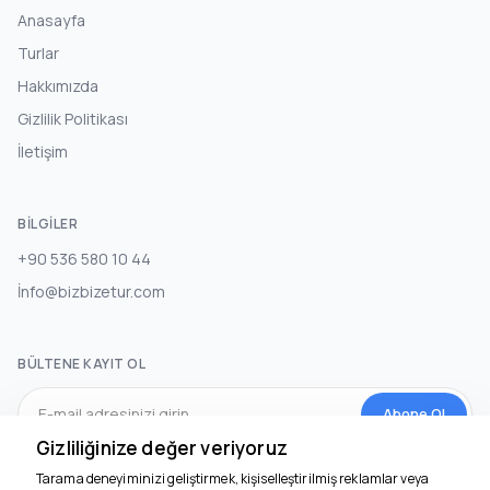
Anasayfa
Turlar
Hakkımızda
Gizlilik Politikası
İletişim
BILGILER
+90 536 580 10 44
İnfo@bizbizetur.com
BÜLTENE KAYIT OL
Abone Ol
Gizliliğinize değer veriyoruz
Tarama deneyiminizi geliştirmek, kişiselleştirilmiş reklamlar veya
SOSYAL MEDYA