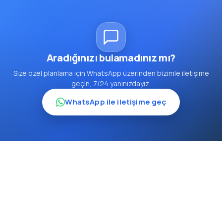
Aradığınızı bulamadınız mı?
Size özel planlama için WhatsApp üzerinden bizimle iletişime
geçin, 7/24 yanınızdayız.
WhatsApp ile iletişime geç