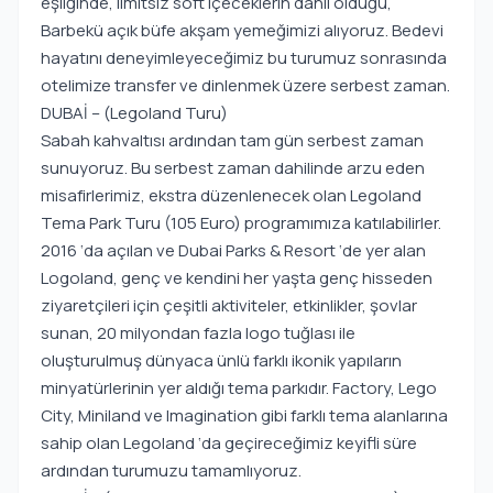
eşliğinde, limitsiz soft içeceklerin dahil olduğu,
Barbekü açık büfe akşam yemeğimizi alıyoruz. Bedevi
hayatını deneyimleyeceğimiz bu turumuz sonrasında
otelimize transfer ve dinlenmek üzere serbest zaman.
DUBAİ – (Legoland Turu)
Sabah kahvaltısı ardından tam gün serbest zaman
sunuyoruz. Bu serbest zaman dahilinde arzu eden
misafirlerimiz, ekstra düzenlenecek olan Legoland
Tema Park Turu (105 Euro) programımıza katılabilirler.
2016 ‘da açılan ve Dubai Parks & Resort ‘de yer alan
Logoland, genç ve kendini her yaşta genç hisseden
ziyaretçileri için çeşitli aktiviteler, etkinlikler, şovlar
sunan, 20 milyondan fazla logo tuğlası ile
oluşturulmuş dünyaca ünlü farklı ikonik yapıların
minyatürlerinin yer aldığı tema parkıdır. Factory, Lego
City, Miniland ve Imagination gibi farklı tema alanlarına
sahip olan Legoland ‘da geçireceğimiz keyifli süre
ardından turumuzu tamamlıyoruz.