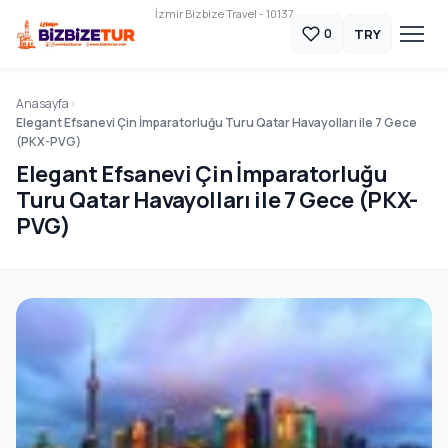
İzmir Bizbize Travel - 10137
TRY
0
Anasayfa
Elegant Efsanevi Çin İmparatorluğu Turu Qatar Havayolları ile 7 Gece
(PKX-PVG)
Elegant Efsanevi Çin İmparatorluğu
Turu Qatar Havayolları ile 7 Gece (PKX-
PVG)