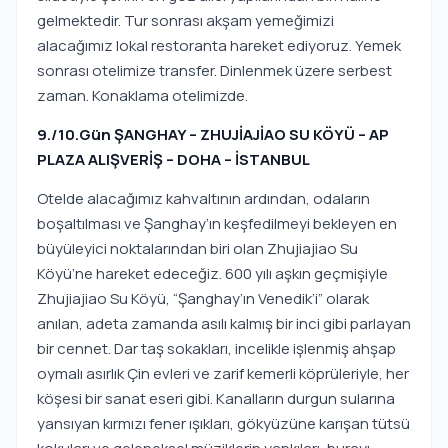
gelmektedir. Tur sonrası akşam yemeğimizi
alacağımız lokal restoranta hareket ediyoruz. Yemek
sonrası otelimize transfer. Dinlenmek üzere serbest
zaman. Konaklama otelimizde.
9./10.Gün ŞANGHAY – ZHUJİAJİAO SU KÖYÜ – AP
PLAZA ALIŞVERİŞ – DOHA – İSTANBUL
Otelde alacağımız kahvaltının ardından, odaların
boşaltılması ve Şanghay’ın keşfedilmeyi bekleyen en
büyüleyici noktalarından biri olan Zhujiajiao Su
Köyü’ne hareket edeceğiz. 600 yılı aşkın geçmişiyle
Zhujiajiao Su Köyü, “Şanghay’ın Venedik’i” olarak
anılan, adeta zamanda asılı kalmış bir inci gibi parlayan
bir cennet. Dar taş sokakları, incelikle işlenmiş ahşap
oymalı asırlık Çin evleri ve zarif kemerli köprüleriyle, her
köşesi bir sanat eseri gibi. Kanalların durgun sularına
yansıyan kırmızı fener ışıkları, gökyüzüne karışan tütsü