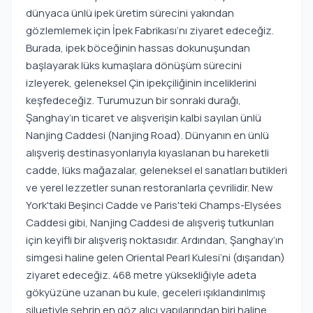
dünyaca ünlü ipek üretim sürecini yakından
gözlemlemek için İpek Fabrikası’nı ziyaret edeceğiz.
Burada, ipek böceğinin hassas dokunuşundan
başlayarak lüks kumaşlara dönüşüm sürecini
izleyerek, geleneksel Çin ipekçiliğinin inceliklerini
keşfedeceğiz. Turumuzun bir sonraki durağı,
Şanghay’ın ticaret ve alışverişin kalbi sayılan ünlü
Nanjing Caddesi (Nanjing Road). Dünyanın en ünlü
alışveriş destinasyonlarıyla kıyaslanan bu hareketli
cadde, lüks mağazalar, geleneksel el sanatları butikleri
ve yerel lezzetler sunan restoranlarla çevrilidir. New
York'taki Beşinci Cadde ve Paris'teki Champs-Elysées
Caddesi gibi, Nanjing Caddesi de alışveriş tutkunları
için keyifli bir alışveriş noktasıdır. Ardından, Şanghay’ın
simgesi haline gelen Oriental Pearl Kulesi’ni (dışarıdan)
ziyaret edeceğiz. 468 metre yüksekliğiyle adeta
gökyüzüne uzanan bu kule, geceleri ışıklandırılmış
siluetiyle şehrin en göz alıcı yapılarından biri haline