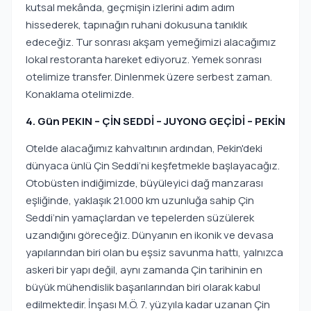
kutsal mekânda, geçmişin izlerini adım adım
hissederek, tapınağın ruhani dokusuna tanıklık
edeceğiz. Tur sonrası akşam yemeğimizi alacağımız
lokal restoranta hareket ediyoruz. Yemek sonrası
otelimize transfer. Dinlenmek üzere serbest zaman.
Konaklama otelimizde.
4. Gün PEKIN – ÇİN SEDDİ – JUYONG GEÇİDİ – PEKİN
Otelde alacağımız kahvaltının ardından, Pekin'deki
dünyaca ünlü Çin Seddi’ni keşfetmekle başlayacağız.
Otobüsten indiğimizde, büyüleyici dağ manzarası
eşliğinde, yaklaşık 21.000 km uzunluğa sahip Çin
Seddi’nin yamaçlardan ve tepelerden süzülerek
uzandığını göreceğiz. Dünyanın en ikonik ve devasa
yapılarından biri olan bu eşsiz savunma hattı, yalnızca
askeri bir yapı değil, aynı zamanda Çin tarihinin en
büyük mühendislik başarılarından biri olarak kabul
edilmektedir. İnşası M.Ö. 7. yüzyıla kadar uzanan Çin