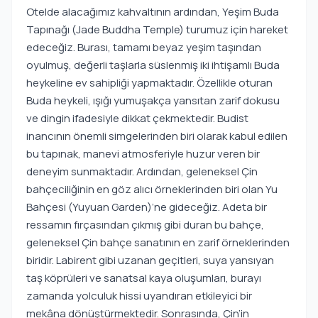
Otelde alacağımız kahvaltının ardından, Yeşim Buda
Tapınağı (Jade Buddha Temple) turumuz için hareket
edeceğiz. Burası, tamamı beyaz yeşim taşından
oyulmuş, değerli taşlarla süslenmiş iki ihtişamlı Buda
heykeline ev sahipliği yapmaktadır. Özellikle oturan
Buda heykeli, ışığı yumuşakça yansıtan zarif dokusu
ve dingin ifadesiyle dikkat çekmektedir. Budist
inancının önemli simgelerinden biri olarak kabul edilen
bu tapınak, manevi atmosferiyle huzur veren bir
deneyim sunmaktadır. Ardından, geleneksel Çin
bahçeciliğinin en göz alıcı örneklerinden biri olan Yu
Bahçesi (Yuyuan Garden)’ne gideceğiz. Adeta bir
ressamın fırçasından çıkmış gibi duran bu bahçe,
geleneksel Çin bahçe sanatının en zarif örneklerinden
biridir. Labirent gibi uzanan geçitleri, suya yansıyan
taş köprüleri ve sanatsal kaya oluşumları, burayı
zamanda yolculuk hissi uyandıran etkileyici bir
mekâna dönüştürmektedir. Sonrasında, Çin’in