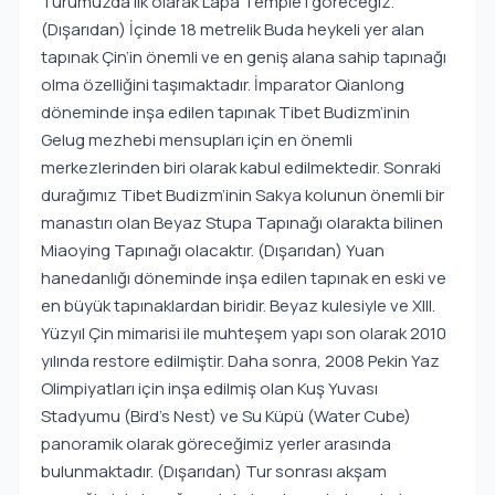
Turumuzda ilk olarak Lapa Temple’ı göreceğiz.
(Dışarıdan) İçinde 18 metrelik Buda heykeli yer alan
tapınak Çin’in önemli ve en geniş alana sahip tapınağı
olma özelliğini taşımaktadır. İmparator Qianlong
döneminde inşa edilen tapınak Tibet Budizm’inin
Gelug mezhebi mensupları için en önemli
merkezlerinden biri olarak kabul edilmektedir. Sonraki
durağımız Tibet Budizm’inin Sakya kolunun önemli bir
manastırı olan Beyaz Stupa Tapınağı olarakta bilinen
Miaoying Tapınağı olacaktır. (Dışarıdan) Yuan
hanedanlığı döneminde inşa edilen tapınak en eski ve
en büyük tapınaklardan biridir. Beyaz kulesiyle ve XIII.
Yüzyıl Çin mimarisi ile muhteşem yapı son olarak 2010
yılında restore edilmiştir. Daha sonra, 2008 Pekin Yaz
Olimpiyatları için inşa edilmiş olan Kuş Yuvası
Stadyumu (Bird's Nest) ve Su Küpü (Water Cube)
panoramik olarak göreceğimiz yerler arasında
bulunmaktadır. (Dışarıdan) Tur sonrası akşam