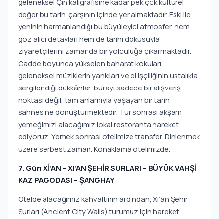
geleneksel Çin kaligrafisine kadar pek çok kültürel
değer bu tarihi çarşının içinde yer almaktadır. Eski ile
yeninin harmanlandığı bu büyüleyici atmosfer, hem
göz alıcı detayları hem de tarihi dokusuyla
ziyaretçilerini zamanda bir yolculuğa çıkarmaktadır.
Cadde boyunca yükselen baharat kokuları,
geleneksel müziklerin yankıları ve el işçiliğinin ustalıkla
sergilendiği dükkânlar, burayı sadece bir alışveriş
noktası değil, tam anlamıyla yaşayan bir tarih
sahnesine dönüştürmektedir. Tur sonrası akşam
yemeğimizi alacağımız lokal restoranta hareket
ediyoruz. Yemek sonrası otelimize transfer. Dinlenmek
üzere serbest zaman. Konaklama otelimizde.
7. Gün Xİ’AN – XI’AN ŞEHİR SURLARI – BÜYÜK VAHŞİ
KAZ PAGODASI – ŞANGHAY
Otelde alacağımız kahvaltının ardından, Xi’an Şehir
Surları (Ancient City Walls) turumuz için hareket