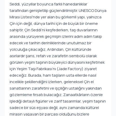
Seddi, yüzyıllar boyunca farklı hanedanlıklar
tarafından genişletilip güçlendirilmiştir. UNESCO Dünya
Mirası Listesi'nde yer alan bu görkemli yapı, yalnızca
Çin için değil, dünya tarihi için de büyük bir öneme
sahiptir. Çin Seddi’ni keşfederken, taş duvarlarının
arasında yürüyerek geçmişin izlerini adım adım takip
edecek ve tarihin derinliklerinde unutulmaz bir
yolculuğa çıkacağız. Ardından, Çin kültüründe
asırlardır şans, refah ve zarafetin sembolü olarak
görülen yeşim taşının büyüleyici dünyasını keşfetmek
için Yeşim Taşı Fabrikası’nı (Jade Factory) ziyaret
edeceğiz. Burada, ham taşların usta ellerde nasıl
incelikle şekillendiğini izlerken, geleneksel Çin el
sanatlarının zarafetini ve işçiliğin ustalığını yakından
gözlemleme fırsatı bulacağız. Zanaatkârların özenle
işlediği detaylı figürler ve zarif tasarımlar, yeşim taşının
sadece bir süs eşyası değil, aynı zamanda kültürel
mirasın yaşayan bir parçası olduğunu bizlere