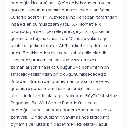
edeceğiz. İlk durağımız, Çin’in en iyi korunmuş ve en
görkemli savunma yapılarından biri olan Xi’an Şehir
Surları olacaktır. 14. yüzyılda Ming Hanedanı tarafından
inşa edilen bu muazzam yapı, 13,7 kilometrelik
uzunluğuyla şehri çevreleyerek geçmişin görkemini
günümüze taşımaktadır. Tam 12 metre yüksekliğe
sahip bu görkemli surlar, Çin’in askeri mimarisinin en
güçlü örneklerinden biri olarak kabul edilmektedir.
Üzerinde yürürken, bu savunma sisteminin bir
zamanlar şehri nasıl koruduğunu ve döneminin en
stratejik yapılarından biri olduğunu hissedeceğiz.
Buradan, Xi’an’ın panoramik manzarasını izleyerek
geçmiş ile günümüzün harmanlandığı eşsiz bir
atmosferin içinde olacağız. Ardından, Büyük Vahşi Kaz
Pagodası (Big Wild Goose Pagoda)’nı ziyaret
edeceğiz. Tang Hanedanı döneminde inşa edilen bu
zarif yapı, Çin’de Budizm’in yayılmasında kritik bir rol
oynamış ve kutsal bir ibadet merkezi olarak kabul