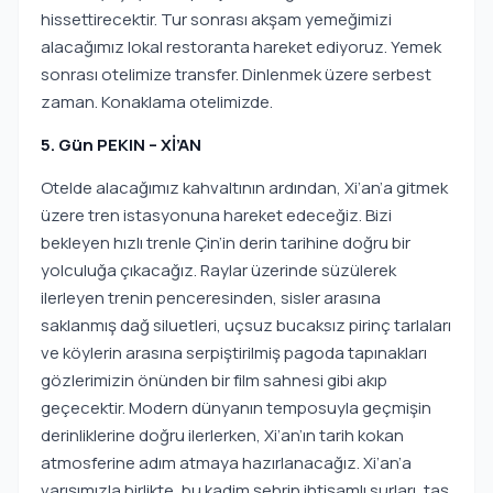
hissettirecektir. Tur sonrası akşam yemeğimizi
alacağımız lokal restoranta hareket ediyoruz. Yemek
sonrası otelimize transfer. Dinlenmek üzere serbest
zaman. Konaklama otelimizde.
5. Gün PEKIN – Xİ’AN
Otelde alacağımız kahvaltının ardından, Xi’an’a gitmek
üzere tren istasyonuna hareket edeceğiz. Bizi
bekleyen hızlı trenle Çin’in derin tarihine doğru bir
yolculuğa çıkacağız. Raylar üzerinde süzülerek
ilerleyen trenin penceresinden, sisler arasına
saklanmış dağ siluetleri, uçsuz bucaksız pirinç tarlaları
ve köylerin arasına serpiştirilmiş pagoda tapınakları
gözlerimizin önünden bir film sahnesi gibi akıp
geçecektir. Modern dünyanın temposuyla geçmişin
derinliklerine doğru ilerlerken, Xi’an’ın tarih kokan
atmosferine adım atmaya hazırlanacağız. Xi’an’a
varışımızla birlikte, bu kadim şehrin ihtişamlı surları, taş