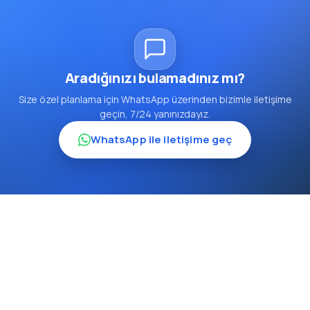
Aradığınızı bulamadınız mı?
Size özel planlama için WhatsApp üzerinden bizimle iletişime
geçin, 7/24 yanınızdayız.
WhatsApp ile iletişime geç