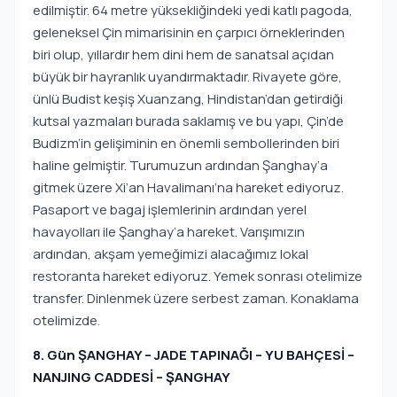
edilmiştir. 64 metre yüksekliğindeki yedi katlı pagoda,
geleneksel Çin mimarisinin en çarpıcı örneklerinden
biri olup, yıllardır hem dini hem de sanatsal açıdan
büyük bir hayranlık uyandırmaktadır. Rivayete göre,
ünlü Budist keşiş Xuanzang, Hindistan’dan getirdiği
kutsal yazmaları burada saklamış ve bu yapı, Çin’de
Budizm’in gelişiminin en önemli sembollerinden biri
haline gelmiştir. Turumuzun ardından Şanghay’a
gitmek üzere Xi’an Havalimanı’na hareket ediyoruz.
Pasaport ve bagaj işlemlerinin ardından yerel
havayolları ile Şanghay’a hareket. Varışımızın
ardından, akşam yemeğimizi alacağımız lokal
restoranta hareket ediyoruz. Yemek sonrası otelimize
transfer. Dinlenmek üzere serbest zaman. Konaklama
otelimizde.
8. Gün ŞANGHAY – JADE TAPINAĞI – YU BAHÇESİ –
NANJING CADDESİ – ŞANGHAY