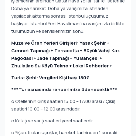
işlemlerinin ardından Qatar Hava Yolları tarifeli seferi ile
Doha’ya hareket. Doha’ya varışımıza istinaden
yapılacak aktarma sonrası İstanbul uçuşumuz
başlıyor. İstanbul Yeni Havalimanı’na varışımızla birlikte
turumuzun ve servislerimizin sonu.
Müze ve Ören Yerleri Girişleri: Yasak Şehir +
Cennet Tapınağı + Terracotta + Büyük Vahşi Kaz
Pagodası + Jade Tapınağı + Yu Bahçesi +
Zhujiajiao Su Köyü Tekne + Lokal Rehberler +
Turist Şehir Vergileri Kişi başı 150€
***Tur esnasında rehberimize ödenecektir***
o Otellerinin Giriş saatleri 15:00 – 17:00 arası / Çıkış
saatleri 10:00 – 12:00 arasındadır.
o Kalkış ve varış saatleri yerel saatlerdir.
o *işareti olan uçuşlar, hareket tarihinden 1 sonraki