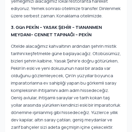
yemeğimizi alacağımız lokal restoranta hareket
ediyoruz. Yemek sonrası otelimize transfer. Dinlenmek
üzere serbest zaman. Konaklama otelimizde.
3. Gün PEKİN – YASAK ŞEHİR – TIANANMEN
MEYDANI– CENNET TAPINAĞI – PEKİN
Otelde alacağımız kahvaltının ardından şehrin mistik
tarihini keşfetmekle güne başlayacağız. Otobüsümüz,
bizleri şehrin kalbine, Yasak Şehir’e doğru götürürken,
Pekin’in eski ve yeni dokusunun nasıl bir arada var
olduğunu gözlemleyecek, Çin’in yüzyıllar boyunca
imparatorlarına ev sahipliği yapan bu görkemli saray
kompleksinin ihtişamını adım adım hissedeceğiz.
Geniş avlular, ihtişamlı saraylar ve tarih kokan taş
yollar arasında yürürken kendinizi eski bir imparatorluk
dönemine ışınlanmış gibi hissedeceğiz. Yüzlerce yıllık
dev kapılar, altın saray çatıları, geniş meydanlar ve
zarif bahçeler sizi adeta geçmişin içine çekecektir.