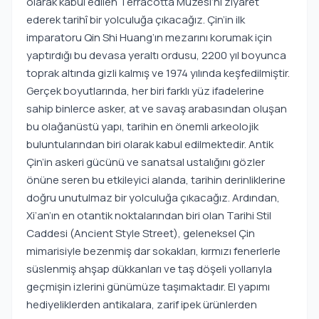
olarak kabul edilen Terracotta Müzesi’ni ziyaret
ederek tarihî bir yolculuğa çıkacağız. Çin’in ilk
imparatoru Qin Shi Huang’ın mezarını korumak için
yaptırdığı bu devasa yeraltı ordusu, 2200 yıl boyunca
toprak altında gizli kalmış ve 1974 yılında keşfedilmiştir.
Gerçek boyutlarında, her biri farklı yüz ifadelerine
sahip binlerce asker, at ve savaş arabasından oluşan
bu olağanüstü yapı, tarihin en önemli arkeolojik
buluntularından biri olarak kabul edilmektedir. Antik
Çin’in askeri gücünü ve sanatsal ustalığını gözler
önüne seren bu etkileyici alanda, tarihin derinliklerine
doğru unutulmaz bir yolculuğa çıkacağız. Ardından,
Xi’an’ın en otantik noktalarından biri olan Tarihi Stil
Caddesi (Ancient Style Street), geleneksel Çin
mimarisiyle bezenmiş dar sokakları, kırmızı fenerlerle
süslenmiş ahşap dükkanları ve taş döşeli yollarıyla
geçmişin izlerini günümüze taşımaktadır. El yapımı
hediyeliklerden antikalara, zarif ipek ürünlerden