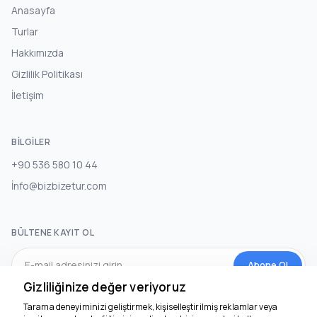
Anasayfa
Turlar
Hakkımızda
Gizlilik Politikası
İletişim
BILGILER
+90 536 580 10 44
İnfo@bizbizetur.com
BÜLTENE KAYIT OL
Abone Ol
Gizliliğinize değer veriyoruz
Tarama deneyiminizi geliştirmek, kişiselleştirilmiş reklamlar veya
SOSYAL MEDYA