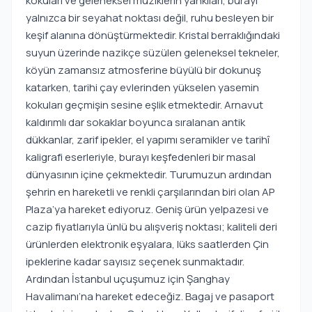
kokuları ve geleneksel müziklerin yankıları, burayı
yalnızca bir seyahat noktası değil, ruhu besleyen bir
keşif alanına dönüştürmektedir. Kristal berraklığındaki
suyun üzerinde nazikçe süzülen geleneksel tekneler,
köyün zamansız atmosferine büyülü bir dokunuş
katarken, tarihi çay evlerinden yükselen yasemin
kokuları geçmişin sesine eşlik etmektedir. Arnavut
kaldırımlı dar sokaklar boyunca sıralanan antik
dükkanlar, zarif ipekler, el yapımı seramikler ve tarihî
kaligrafi eserleriyle, burayı keşfedenleri bir masal
dünyasının içine çekmektedir. Turumuzun ardından
şehrin en hareketli ve renkli çarşılarından biri olan AP
Plaza’ya hareket ediyoruz. Geniş ürün yelpazesi ve
cazip fiyatlarıyla ünlü bu alışveriş noktası; kaliteli deri
ürünlerden elektronik eşyalara, lüks saatlerden Çin
ipeklerine kadar sayısız seçenek sunmaktadır.
Ardından İstanbul uçuşumuz için Şanghay
Havalimanı’na hareket edeceğiz. Bagaj ve pasaport