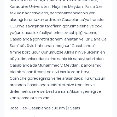
Karaouine Üniversitesi, Nejarine Meydanı, Fas’a özel
takı ve bakır eşyaların, deri tabakhanelerinin yer
alacağı turumuzun ardından Casablanca’ya transfer.
II. Dünya savaşında tarafların görüşmelerine ve çok
yoğun casusluk faaliyetlerine ev sahipliği yapmış
Casablanca şöhretini dönemi anlatan ve “Bir Daha Çal
Sam” sözüyle hatırlanan, meşhur “Casablanca”
filmine borçludur. Günümüzde Afrika’nın ve ülkenin en
büyük limanlarından birine sahip bir sanayi şehri olan
Casablanca’da Muhammed V. Meydanı, panoramik
olarak Hasan II camii ve cıvıl cıvıl kordon boyu
Corniche göreceğimiz yerler arasındadır. Turumuzun
ardından Casablanca’daki otelimize transfer ve
dinlenmek üzere serbest zaman. Akşam yemeği ve
konaklama otelimizde.
Rota: Fes-Casablanca 300 Km (3 Saat)