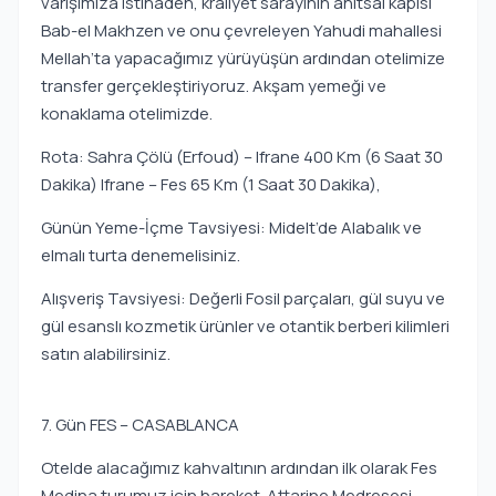
varışımıza istinaden, kraliyet sarayının anıtsal kapısı
Bab-el Makhzen ve onu çevreleyen Yahudi mahallesi
Mellah’ta yapacağımız yürüyüşün ardından otelimize
transfer gerçekleştiriyoruz. Akşam yemeği ve
konaklama otelimizde.
Rota: Sahra Çölü (Erfoud) – Ifrane 400 Km (6 Saat 30
Dakika) Ifrane – Fes 65 Km (1 Saat 30 Dakika),
Günün Yeme-İçme Tavsiyesi: Midelt’de Alabalık ve
elmalı turta denemelisiniz.
Alışveriş Tavsiyesi: Değerli Fosil parçaları, gül suyu ve
gül esanslı kozmetik ürünler ve otantik berberi kilimleri
satın alabilirsiniz.
7. Gün FES – CASABLANCA
Otelde alacağımız kahvaltının ardından ilk olarak Fes
Medina turumuz için hareket. Attarine Medresesi,