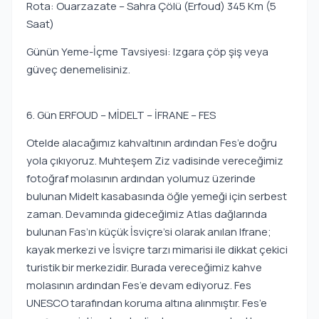
Rota: Ouarzazate – Sahra Çölü (Erfoud) 345 Km (5
Saat)
Günün Yeme-İçme Tavsiyesi: Izgara çöp şiş veya
güveç denemelisiniz.
6. Gün ERFOUD – MİDELT – İFRANE – FES
Otelde alacağımız kahvaltının ardından Fes’e doğru
yola çıkıyoruz. Muhteşem Ziz vadisinde vereceğimiz
fotoğraf molasının ardından yolumuz üzerinde
bulunan Midelt kasabasında öğle yemeği için serbest
zaman. Devamında gideceğimiz Atlas dağlarında
bulunan Fas’ın küçük İsviçre’si olarak anılan Ifrane;
kayak merkezi ve İsviçre tarzı mimarisi ile dikkat çekici
turistik bir merkezidir. Burada vereceğimiz kahve
molasının ardından Fes’e devam ediyoruz. Fes
UNESCO tarafından koruma altına alınmıştır. Fes’e