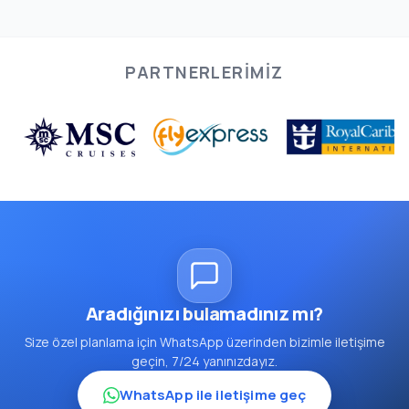
PARTNERLERIMIZ
Aradığınızı bulamadınız mı?
Size özel planlama için WhatsApp üzerinden bizimle iletişime
geçin, 7/24 yanınızdayız.
WhatsApp ile iletişime geç