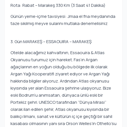
Rota: Rabat – Marakeş 330 Km (3 Saat 41 Dakika)
Günün yeme-içme tavsiyesi: Jmaa el fna meydanında
taze sıkılmış meyve sularını mutlaka denemelisiniz
3. Gün MARAKEŞ – ESSAOUIRA – MARAKEŞ
Otelde alacağımız kahvaltının, Essaouira & Atlas
Okyanusu turumuz için hareket. Fas’ın Argan
ağaçlarının en yoğun olduğu bu bölgede ilk olarak
Argan Yağı Kooperatifi ziyaret ediyor ve Argan Yağı
hakkında bilgiler alıyoruz. Ardından Atlas okyanusu
kıyısında yer alan Essaouira şehrine ulaşıyoruz. Bize
eski Bodrum’u anımsatan, dünyaca ünlü eski bir
Portekiz şehri. UNESCO tarafından ‘’Dünya Mirası’’
olarak ilan edilen şehir, Atlas okyanusu kıyısında bir
balıkçı limanı, sanat ve kültürün iç içe geçtiği bir sahil
kasabası olmasının yanı sıra Orson Welles’in Othello’su