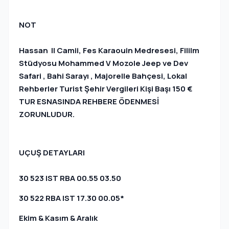
NOT
Hassan II Camii, Fes Karaouin Medresesi, Fililm
Stüdyosu Mohammed V Mozole Jeep ve Dev
Safari , Bahi Sarayı , Majorelle Bahçesi, Lokal
Rehberler Turist Şehir Vergileri Kişi Başı 150 €
TUR ESNASINDA REHBERE ÖDENMESİ
ZORUNLUDUR.
UÇUŞ DETAYLARI
30 523 IST RBA 00.55 03.50
30 522 RBA IST 17.30 00.05*
Ekim & Kasım & Aralık