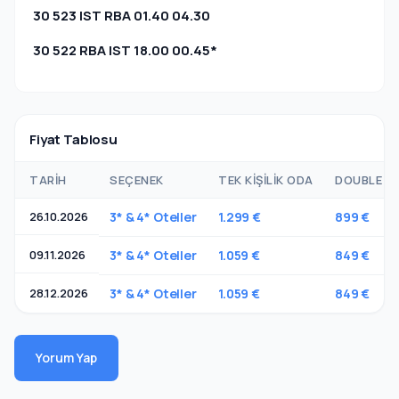
30 523 IST RBA 01.40 04.30
30 522 RBA IST 18.00 00.45*
Fiyat Tablosu
TARIH
SEÇENEK
TEK KIŞILIK ODA
DOUBLE OD
26.10.2026
3* & 4* Oteller
1.299 €
899 €
09.11.2026
3* & 4* Oteller
1.059 €
849 €
28.12.2026
3* & 4* Oteller
1.059 €
849 €
Yorum Yap