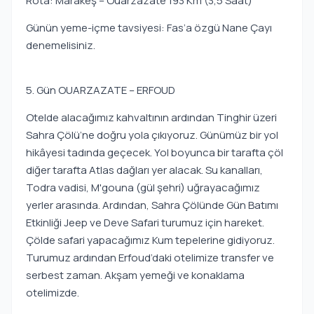
Rota: Marakeş – Ouarzazate 193 Km (3,5 Saat)
Günün yeme-içme tavsiyesi: Fas’a özgü Nane Çayı
denemelisiniz.
5. Gün OUARZAZATE – ERFOUD
Otelde alacağımız kahvaltının ardından Tinghir üzeri
Sahra Çölü’ne doğru yola çıkıyoruz. Günümüz bir yol
hikâyesi tadında geçecek. Yol boyunca bir tarafta çöl
diğer tarafta Atlas dağları yer alacak. Su kanalları,
Todra vadisi, M'gouna (gül şehri) uğrayacağımız
yerler arasında. Ardından, Sahra Çölünde Gün Batımı
Etkinliği Jeep ve Deve Safari turumuz için hareket.
Çölde safari yapacağımız Kum tepelerine gidiyoruz.
Turumuz ardından Erfoud’daki otelimize transfer ve
serbest zaman. Akşam yemeği ve konaklama
otelimizde.