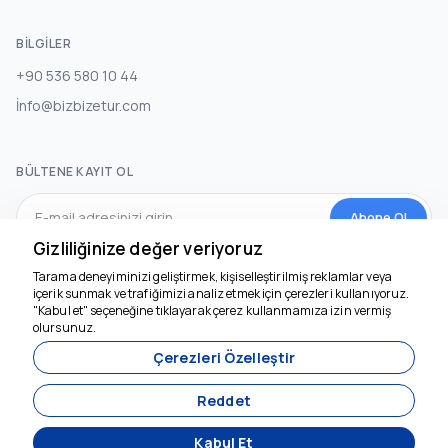
BILGILER
+90 536 580 10 44
İnfo@bizbizetur.com
BÜLTENE KAYIT OL
Abone Ol
Gizliliğinize değer veriyoruz
Tarama deneyiminizi geliştirmek, kişiselleştirilmiş reklamlar veya
SOSYAL MEDYA
içerik sunmak ve trafiğimizi analiz etmek için çerezleri kullanıyoruz.
"Kabul et" seçeneğine tıklayarak çerez kullanmamıza izin vermiş
olursunuz.
Çerezleri Özelleştir
Reddet
Kabul Et
Acente Yönetim Sistemi