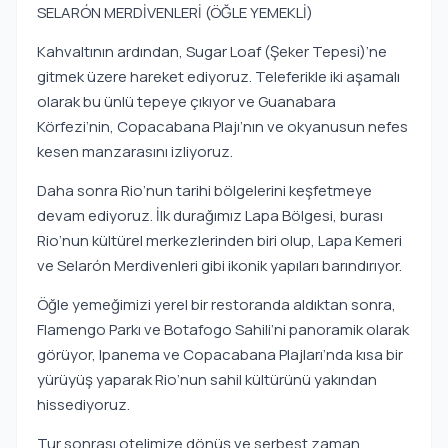
SELARÓN MERDİVENLERİ (ÖĞLE YEMEKLİ)
Kahvaltının ardından, Sugar Loaf (Şeker Tepesi)’ne
gitmek üzere hareket ediyoruz. Teleferikle iki aşamalı
olarak bu ünlü tepeye çıkıyor ve Guanabara
Körfezi’nin, Copacabana Plajı’nın ve okyanusun nefes
kesen manzarasını izliyoruz.
Daha sonra Rio’nun tarihi bölgelerini keşfetmeye
devam ediyoruz. İlk durağımız Lapa Bölgesi, burası
Rio’nun kültürel merkezlerinden biri olup, Lapa Kemeri
ve Selarón Merdivenleri gibi ikonik yapıları barındırıyor.
Öğle yemeğimizi yerel bir restoranda aldıktan sonra,
Flamengo Parkı ve Botafogo Sahili’ni panoramik olarak
görüyor, Ipanema ve Copacabana Plajları’nda kısa bir
yürüyüş yaparak Rio’nun sahil kültürünü yakından
hissediyoruz.
Tur sonrası otelimize dönüş ve serbest zaman.