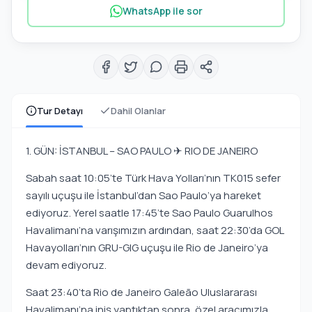
WhatsApp ile sor
Tur Detayı
Dahil Olanlar
1. GÜN: İSTANBUL – SAO PAULO ✈ RIO DE JANEIRO
Sabah saat 10:05’te Türk Hava Yolları’nın TK015 sefer
sayılı uçuşu ile İstanbul’dan Sao Paulo’ya hareket
ediyoruz. Yerel saatle 17:45’te Sao Paulo Guarulhos
Havalimanı’na varışımızın ardından, saat 22:30’da GOL
Havayolları’nın GRU-GIG uçuşu ile Rio de Janeiro’ya
devam ediyoruz.
Saat 23:40’ta Rio de Janeiro Galeão Uluslararası
Havalimanı’na iniş yaptıktan sonra, özel aracımızla