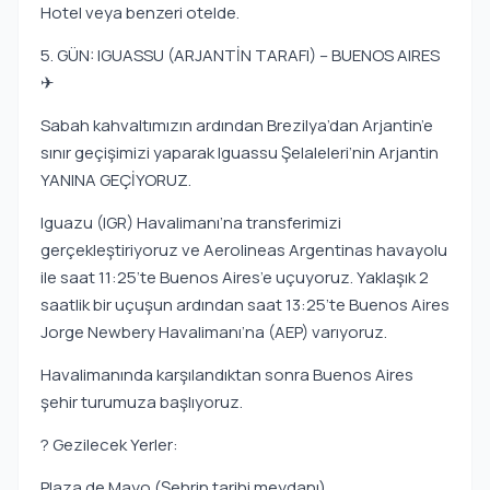
Hotel veya benzeri otelde.
5. GÜN: IGUASSU (ARJANTİN TARAFI) – BUENOS AIRES
✈
Sabah kahvaltımızın ardından Brezilya’dan Arjantin’e
sınır geçişimizi yaparak Iguassu Şelaleleri’nin Arjantin
YANINA GEÇİYORUZ.
Iguazu (IGR) Havalimanı’na transferimizi
gerçekleştiriyoruz ve Aerolineas Argentinas havayolu
ile saat 11:25’te Buenos Aires’e uçuyoruz. Yaklaşık 2
saatlik bir uçuşun ardından saat 13:25’te Buenos Aires
Jorge Newbery Havalimanı’na (AEP) varıyoruz.
Havalimanında karşılandıktan sonra Buenos Aires
şehir turumuza başlıyoruz.
? Gezilecek Yerler:
Plaza de Mayo (Şehrin tarihi meydanı)