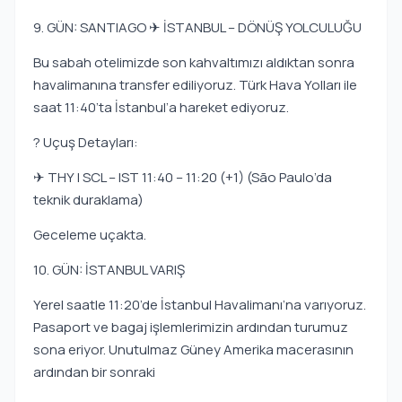
9. GÜN: SANTIAGO ✈ İSTANBUL – DÖNÜŞ YOLCULUĞU
Bu sabah otelimizde son kahvaltımızı aldıktan sonra
havalimanına transfer ediliyoruz. Türk Hava Yolları ile
saat 11:40’ta İstanbul’a hareket ediyoruz.
? Uçuş Detayları:
✈ THY | SCL – IST 11:40 – 11:20 (+1) (São Paulo’da
teknik duraklama)
Geceleme uçakta.
10. GÜN: İSTANBUL VARIŞ
Yerel saatle 11:20’de İstanbul Havalimanı’na varıyoruz.
Pasaport ve bagaj işlemlerimizin ardından turumuz
sona eriyor. Unutulmaz Güney Amerika macerasının
ardından bir sonraki