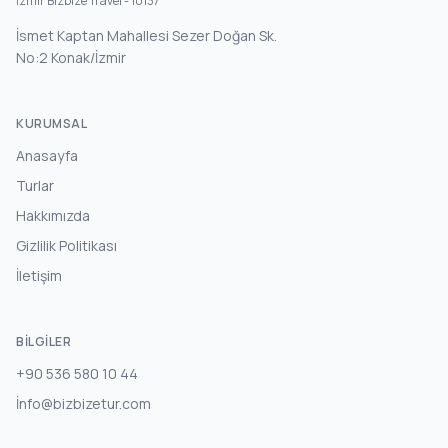
İzmir Bizbize Travel - 10137
İsmet Kaptan Mahallesi Sezer Doğan Sk.
No:2 Konak/İzmir
KURUMSAL
Anasayfa
Turlar
Hakkımızda
Gizlilik Politikası
İletişim
BILGILER
+90 536 580 10 44
İnfo@bizbizetur.com