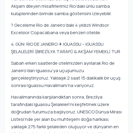
Akşam dileyen misafirlerimiz Rio’daki ünlü samba
kulüplerinden birinde samba gösterisini izleyebilir.
? Geceleme Rio de Janeiro’daki 4 yıldızlı Windsor
Excelsior Copacabana veya benzeri otelde.
4. GÜN: RIO DE JANEIRO ✈ IGUASSU – IGUASSU
ŞELALELERİ (BREZİLYA TARAFI) & AKŞAM YEMEKLİ TUR
Sabah erken saatlerde otelimizden ayrılarak Rio de
Janeiro’dan Iguassu’ya uçuşumuzu
gerçekleştiriyoruz. Yaklaşık 2 saat 15 dakikalık bir uçuş
sonrası Iguassu Havalimanı’na varıyoruz.
Havalimanında karşılandıktan sonra, Brezilya
tarafındaki Iguassu Şelaleleri’ni keşfetmek üzere
doğrudan turumuza başlıyoruz. UNESCO Dünya Mirası
Listesi’nde yer alan bu muhteşem doğa harikası,
yaklaşık 275 farklı şelaleden oluşuyor ve dünyanın en