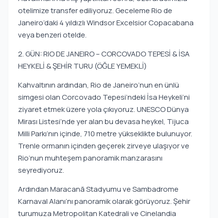
otelimize transfer ediliyoruz. Geceleme Rio de
Janeiro’daki 4 yıldızlı Windsor Excelsior Copacabana
veya benzeri otelde.
2. GÜN: RIO DE JANEIRO – CORCOVADO TEPESİ & İSA
HEYKELİ & ŞEHİR TURU (ÖĞLE YEMEKLİ)
Kahvaltının ardından, Rio de Janeiro’nun en ünlü
simgesi olan Corcovado Tepesi’ndeki İsa Heykeli’ni
ziyaret etmek üzere yola çıkıyoruz. UNESCO Dünya
Mirası Listesi’nde yer alan bu devasa heykel, Tijuca
Milli Parkı’nın içinde, 710 metre yükseklikte bulunuyor.
Trenle ormanın içinden geçerek zirveye ulaşıyor ve
Rio’nun muhteşem panoramik manzarasını
seyrediyoruz.
Ardından Maracanã Stadyumu ve Sambadrome
Karnaval Alanı’nı panoramik olarak görüyoruz. Şehir
turumuza Metropolitan Katedrali ve Cinelandia