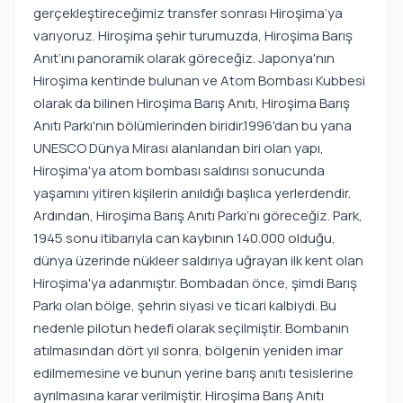
gerçekleştireceğimiz transfer sonrası Hiroşima’ya
varıyoruz. Hiroşima şehir turumuzda, Hiroşima Barış
Anıt’ını panoramik olarak göreceğiz. Japonya'nın
Hiroşima kentinde bulunan ve Atom Bombası Kubbesi
olarak da bilinen Hiroşima Barış Anıtı, Hiroşima Barış
Anıtı Parkı'nın bölümlerinden biridir.1996'dan bu yana
UNESCO Dünya Mirası alanlarıdan biri olan yapı,
Hiroşima'ya atom bombası saldırısı sonucunda
yaşamını yitiren kişilerin anıldığı başlıca yerlerdendir.
Ardından, Hiroşima Barış Anıtı Parkı’nı göreceğiz. Park,
1945 sonu itibarıyla can kaybının 140.000 olduğu,
dünya üzerinde nükleer saldırıya uğrayan ilk kent olan
Hiroşima'ya adanmıştır. Bombadan önce, şimdi Barış
Parkı olan bölge, şehrin siyasi ve ticari kalbiydi. Bu
nedenle pilotun hedefi olarak seçilmiştir. Bombanın
atılmasından dört yıl sonra, bölgenin yeniden imar
edilmemesine ve bunun yerine barış anıtı tesislerine
ayrılmasına karar verilmiştir. Hiroşima Barış Anıtı