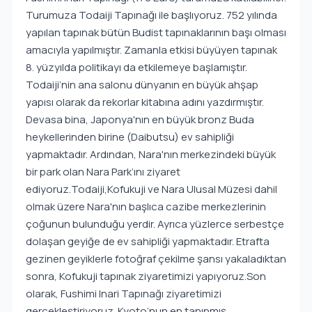
Turumuza Todaiji Tapınağı ile başlıyoruz. 752 yılında
yapılan tapınak bütün Budist tapınaklarının başı olması
amacıyla yapılmıştır. Zamanla etkisi büyüyen tapınak
8. yüzyılda politikayı da etkilemeye başlamıştır.
Todaiji’nin ana salonu dünyanın en büyük ahşap
yapısı olarak da rekorlar kitabına adını yazdırmıştır.
Devasa bina, Japonya'nın en büyük bronz Buda
heykellerinden birine (Daibutsu) ev sahipliği
yapmaktadır. Ardından, Nara'nın merkezindeki büyük
bir park olan Nara Park’ını ziyaret
ediyoruz.Todaiji,Kofukuji ve Nara Ulusal Müzesi dahil
olmak üzere Nara'nın başlıca cazibe merkezlerinin
çoğunun bulunduğu yerdir. Ayrıca yüzlerce serbestçe
dolaşan geyiğe de ev sahipliği yapmaktadır. Etrafta
gezinen geyiklerle fotoğraf çekilme şansı yakaladıktan
sonra, Kofukuji tapınak ziyaretimizi yapıyoruz.Son
olarak, Fushimi Inari Tapınağı ziyaretimizi
gerçekleştiriyoruz. Kyoto’nun en tanınmış