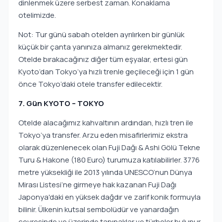
dinlenmek üzere serbest zaman. Konaklama
otelimizde.
Not: Tur günü sabah otelden ayrılırken bir günlük
küçük bir çanta yanınıza almanız gerekmektedir.
Otelde bırakacağınız diğer tüm eşyalar, ertesi gün
Kyoto’dan Tokyo’ya hızlı trenle geçileceği için 1 gün
önce Tokyo’daki otele transfer edilecektir.
7. Gün KYOTO – TOKYO
Otelde alacağımız kahvaltının ardından, hızlı tren ile
Tokyo’ya transfer. Arzu eden misafirlerimiz ekstra
olarak düzenlenecek olan Fuji Dağı & Ashi Gölü Tekne
Turu & Hakone (180 Euro) turumuza katılabilirler. 3776
metre yüksekliği ile 2013 yılında UNESCO’nun Dünya
Mirası Listesi’ne girmeye hak kazanan Fuji Dağı
Japonya'daki en yüksek dağdır ve zarif konik formuyla
bilinir. Ülkenin kutsal sembolüdür ve yanardağın
çevresinde ve üzerinde tapınaklar ve türbeler bulunur.