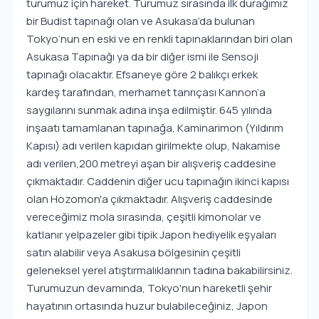
turumuz için hareket. Turumuz sırasında ilk durağımız
bir Budist tapınağı olan ve Asukasa’da bulunan
Tokyo’nun en eski ve en renkli tapınaklarından biri olan
Asukasa Tapınağı ya da bir diğer ismi ile Sensoji
tapınağı olacaktır. Efsaneye göre 2 balıkçı erkek
kardeş tarafından, merhamet tanrıçası Kannon’a
saygılarını sunmak adına inşa edilmiştir. 645 yılında
inşaatı tamamlanan tapınağa, Kaminarimon (Yıldırım
Kapısı) adı verilen kapıdan girilmekte olup, Nakamise
adı verilen,200 metreyi aşan bir alışveriş caddesine
çıkmaktadır. Caddenin diğer ucu tapınağın ikinci kapısı
olan Hozomon'a çıkmaktadır. Alışveriş caddesinde
vereceğimiz mola sırasında, çeşitli kimonolar ve
katlanır yelpazeler gibi tipik Japon hediyelik eşyaları
satın alabilir veya Asakusa bölgesinin çeşitli
geleneksel yerel atıştırmalıklarının tadına bakabilirsiniz.
Turumuzun devamında, Tokyo'nun hareketli şehir
hayatının ortasında huzur bulabileceğiniz, Japon