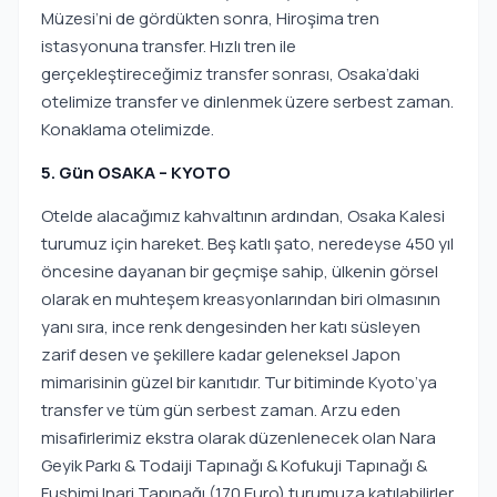
Müzesi’ni de gördükten sonra, Hiroşima tren
istasyonuna transfer. Hızlı tren ile
gerçekleştireceğimiz transfer sonrası, Osaka’daki
otelimize transfer ve dinlenmek üzere serbest zaman.
Konaklama otelimizde.
5. Gün OSAKA – KYOTO
Otelde alacağımız kahvaltının ardından, Osaka Kalesi
turumuz için hareket. Beş katlı şato, neredeyse 450 yıl
öncesine dayanan bir geçmişe sahip, ülkenin görsel
olarak en muhteşem kreasyonlarından biri olmasının
yanı sıra, ince renk dengesinden her katı süsleyen
zarif desen ve şekillere kadar geleneksel Japon
mimarisinin güzel bir kanıtıdır. Tur bitiminde Kyoto’ya
transfer ve tüm gün serbest zaman. Arzu eden
misafirlerimiz ekstra olarak düzenlenecek olan Nara
Geyik Parkı & Todaiji Tapınağı & Kofukuji Tapınağı &
Fushimi Inari Tapınağı (170 Euro) turumuza katılabilirler.