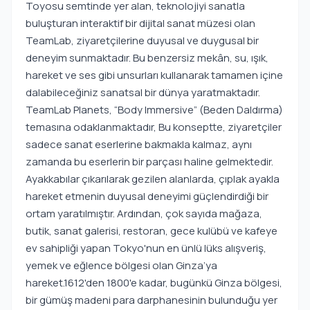
Toyosu semtinde yer alan, teknolojiyi sanatla
buluşturan interaktif bir dijital sanat müzesi olan
TeamLab, ziyaretçilerine duyusal ve duygusal bir
deneyim sunmaktadır. Bu benzersiz mekân, su, ışık,
hareket ve ses gibi unsurları kullanarak tamamen içine
dalabileceğiniz sanatsal bir dünya yaratmaktadır.
TeamLab Planets, “Body Immersive” (Beden Daldırma)
temasına odaklanmaktadır, Bu konseptte, ziyaretçiler
sadece sanat eserlerine bakmakla kalmaz, aynı
zamanda bu eserlerin bir parçası haline gelmektedir.
Ayakkabılar çıkarılarak gezilen alanlarda, çıplak ayakla
hareket etmenin duyusal deneyimi güçlendirdiği bir
ortam yaratılmıştır. Ardından, çok sayıda mağaza,
butik, sanat galerisi, restoran, gece kulübü ve kafeye
ev sahipliği yapan Tokyo'nun en ünlü lüks alışveriş,
yemek ve eğlence bölgesi olan Ginza’ya
hareket.1612'den 1800'e kadar, bugünkü Ginza bölgesi,
bir gümüş madeni para darphanesinin bulunduğu yer