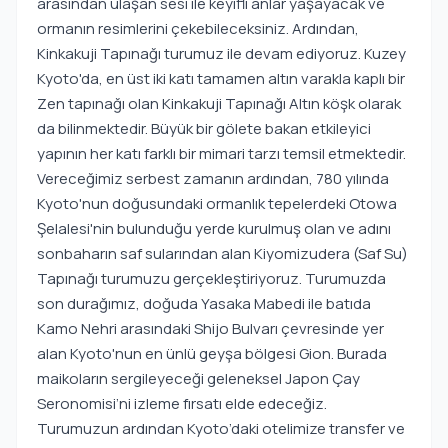
arasından ulaşan sesi ile keyifli anlar yaşayacak ve
ormanın resimlerini çekebileceksiniz. Ardından,
Kinkakuji Tapınağı turumuz ile devam ediyoruz. Kuzey
Kyoto'da, en üst iki katı tamamen altın varakla kaplı bir
Zen tapınağı olan Kinkakuji Tapınağı Altın köşk olarak
da bilinmektedir. Büyük bir gölete bakan etkileyici
yapının her katı farklı bir mimari tarzı temsil etmektedir.
Vereceğimiz serbest zamanın ardından, 780 yılında
Kyoto'nun doğusundaki ormanlık tepelerdeki Otowa
Şelalesi'nin bulunduğu yerde kurulmuş olan ve adını
sonbaharın saf sularından alan Kiyomizudera (Saf Su)
Tapınağı turumuzu gerçekleştiriyoruz. Turumuzda
son durağımız, doğuda Yasaka Mabedi ile batıda
Kamo Nehri arasındaki Shijo Bulvarı çevresinde yer
alan Kyoto'nun en ünlü geyşa bölgesi Gion. Burada
maikoların sergileyeceği geleneksel Japon Çay
Seronomisi’ni izleme fırsatı elde edeceğiz.
Turumuzun ardından Kyoto’daki otelimize transfer ve