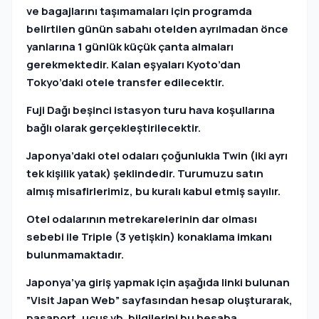
ve bagajlarını taşımamaları için programda
belirtilen günün sabahı otelden ayrılmadan önce
yanlarına 1 günlük küçük çanta almaları
gerekmektedir. Kalan eşyaları Kyoto’dan
Tokyo’daki otele transfer edilecektir.
Fuji Dağı beşinci istasyon turu hava koşullarına
bağlı olarak gerçekleştirilecektir.
Japonya’daki otel odaları çoğunlukla Twin (iki ayrı
tek kişilik yatak) şeklindedir. Turumuzu satın
almış misafirlerimiz, bu kuralı kabul etmiş sayılır.
Otel odalarının metrekarelerinin dar olması
sebebi ile Triple (3 yetişkin) konaklama imkanı
bulunmamaktadır.
Japonya’ya giriş yapmak için aşağıda linki bulunan
”Visit Japan Web” sayfasından hesap oluşturarak,
pasaport, uçuş vb. bilgilerini bu hesaba