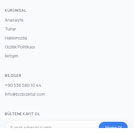
KURUMSAL
Anasayfa
Turlar
Hakkımızda
Gizlilik Politikası
İletişim
BILGILER
+90 536 580 10 44
İnfo@bizbizetur.com
BÜLTENE KAYIT OL
Abone Ol