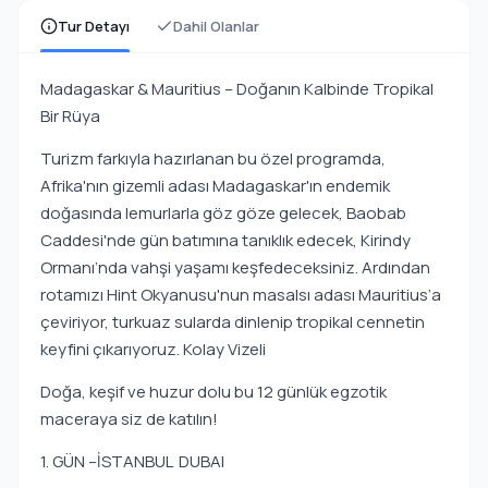
Tur Detayı
Dahil Olanlar
Madagaskar & Mauritius – Doğanın Kalbinde Tropikal
Bir Rüya
Turizm farkıyla hazırlanan bu özel programda,
Afrika'nın gizemli adası Madagaskar'ın endemik
doğasında lemurlarla göz göze gelecek, Baobab
Caddesi'nde gün batımına tanıklık edecek, Kirindy
Ormanı’nda vahşi yaşamı keşfedeceksiniz. Ardından
rotamızı Hint Okyanusu'nun masalsı adası Mauritius’a
çeviriyor, turkuaz sularda dinlenip tropikal cennetin
keyfini çıkarıyoruz. Kolay Vizeli
Doğa, keşif ve huzur dolu bu 12 günlük egzotik
maceraya siz de katılın!
1. GÜN –İSTANBUL DUBAI