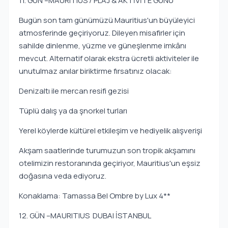
11. GÜN –MAURITIUS / PLAJ & AKTİVİTE GÜNÜ
Bugün son tam günümüzü Mauritius'un büyüleyici
atmosferinde geçiriyoruz. Dileyen misafirler için
sahilde dinlenme, yüzme ve güneşlenme imkânı
mevcut. Alternatif olarak ekstra ücretli aktiviteler ile
unutulmaz anılar biriktirme fırsatınız olacak:
Denizaltı ile mercan resifi gezisi
Tüplü dalış ya da şnorkel turları
Yerel köylerde kültürel etkileşim ve hediyelik alışverişi
Akşam saatlerinde turumuzun son tropik akşamını
otelimizin restoranında geçiriyor, Mauritius'un eşsiz
doğasına veda ediyoruz.
Konaklama: Tamassa Bel Ombre by Lux 4**
12. GÜN –MAURITIUS DUBAI İSTANBUL