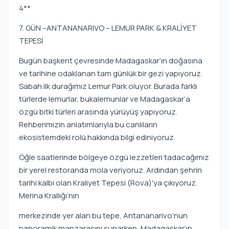
4**
7. GÜN –ANTANANARIVO – LEMUR PARK & KRALİYET
TEPESİ
Bugün başkent çevresinde Madagaskar’ın doğasına
ve tarihine odaklanan tam günlük bir gezi yapıyoruz.
Sabah ilk durağımız Lemur Park oluyor. Burada farklı
türlerde lemurlar, bukalemunlar ve Madagaskar’a
özgü bitki türleri arasında yürüyüş yapıyoruz.
Rehberimizin anlatımlarıyla bu canlıların
ekosistemdeki rolü hakkında bilgi ediniyoruz.
Öğle saatlerinde bölgeye özgü lezzetleri tadacağımız
bir yerel restoranda mola veriyoruz. Ardından şehrin
tarihi kalbi olan Kraliyet Tepesi (Rova)'ya çıkıyoruz.
Merina Krallığı’nın
merkezinde yer alan bu tepe, Antananarivo’nun
panoramik manzarasını sunarken, Madagaskar’ın