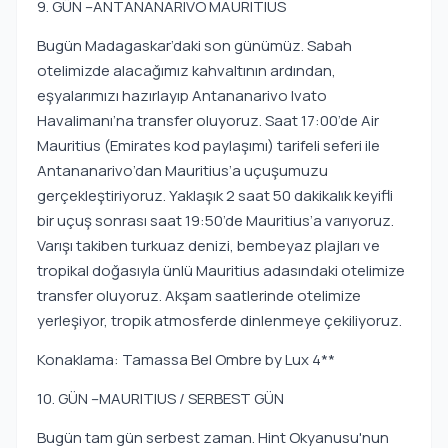
9. GÜN –ANTANANARIVO MAURITIUS
Bugün Madagaskar’daki son günümüz. Sabah
otelimizde alacağımız kahvaltının ardından,
eşyalarımızı hazırlayıp Antananarivo Ivato
Havalimanı’na transfer oluyoruz. Saat 17:00’de Air
Mauritius (Emirates kod paylaşımı) tarifeli seferi ile
Antananarivo’dan Mauritius’a uçuşumuzu
gerçekleştiriyoruz. Yaklaşık 2 saat 50 dakikalık keyifli
bir uçuş sonrası saat 19:50’de Mauritius’a varıyoruz.
Varışı takiben turkuaz denizi, bembeyaz plajları ve
tropikal doğasıyla ünlü Mauritius adasındaki otelimize
transfer oluyoruz. Akşam saatlerinde otelimize
yerleşiyor, tropik atmosferde dinlenmeye çekiliyoruz.
Konaklama: Tamassa Bel Ombre by Lux 4**
10. GÜN –MAURITIUS / SERBEST GÜN
Bugün tam gün serbest zaman. Hint Okyanusu'nun