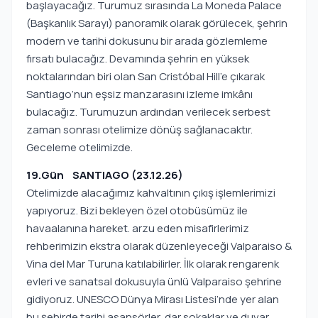
başlayacağız. Turumuz sırasında La Moneda Palace
(Başkanlık Sarayı) panoramik olarak görülecek, şehrin
modern ve tarihi dokusunu bir arada gözlemleme
fırsatı bulacağız. Devamında şehrin en yüksek
noktalarından biri olan San Cristóbal Hill’e çıkarak
Santiago’nun eşsiz manzarasını izleme imkânı
bulacağız. Turumuzun ardından verilecek serbest
zaman sonrası otelimize dönüş sağlanacaktır.
Geceleme otelimizde.
19.Gün SANTIAGO (23.12.26)
Otelimizde alacağımız kahvaltının çıkış işlemlerimizi
yapıyoruz. Bizi bekleyen özel otobüsümüz ile
havaalanına hareket. arzu eden misafirlerimiz
rehberimizin ekstra olarak düzenleyeceği Valparaiso &
Vina del Mar Turuna katılabilirler. İlk olarak rengarenk
evleri ve sanatsal dokusuyla ünlü Valparaiso şehrine
gidiyoruz. UNESCO Dünya Mirası Listesi’nde yer alan
bu şehirde tarihi asansörler, dar sokaklar ve duvar