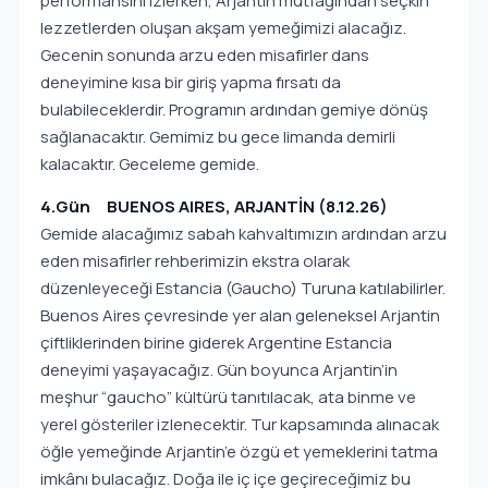
performansını izlerken, Arjantin mutfağından seçkin
lezzetlerden oluşan akşam yemeğimizi alacağız.
Gecenin sonunda arzu eden misafirler dans
deneyimine kısa bir giriş yapma fırsatı da
bulabileceklerdir. Programın ardından gemiye dönüş
sağlanacaktır. Gemimiz bu gece limanda demirli
kalacaktır. Geceleme gemide.
4.Gün BUENOS AIRES, ARJANTİN (8.12.26)
Gemide alacağımız sabah kahvaltımızın ardından arzu
eden misafirler rehberimizin ekstra olarak
düzenleyeceği Estancia (Gaucho) Turuna katılabilirler.
Buenos Aires çevresinde yer alan geleneksel Arjantin
çiftliklerinden birine giderek Argentine Estancia
deneyimi yaşayacağız. Gün boyunca Arjantin’in
meşhur “gaucho” kültürü tanıtılacak, ata binme ve
yerel gösteriler izlenecektir. Tur kapsamında alınacak
öğle yemeğinde Arjantin’e özgü et yemeklerini tatma
imkânı bulacağız. Doğa ile iç içe geçireceğimiz bu