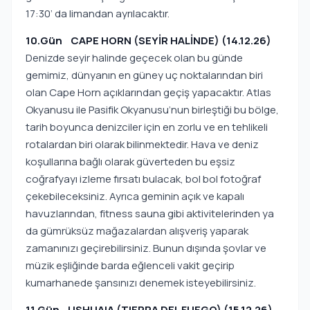
17:30’ da limandan ayrılacaktır.
10.Gün CAPE HORN (SEYİR HALİNDE) (14.12.26)
Denizde seyir halinde geçecek olan bu günde
gemimiz, dünyanın en güney uç noktalarından biri
olan Cape Horn açıklarından geçiş yapacaktır. Atlas
Okyanusu ile Pasifik Okyanusu’nun birleştiği bu bölge,
tarih boyunca denizciler için en zorlu ve en tehlikeli
rotalardan biri olarak bilinmektedir. Hava ve deniz
koşullarına bağlı olarak güverteden bu eşsiz
coğrafyayı izleme fırsatı bulacak, bol bol fotoğraf
çekebileceksiniz. Ayrıca geminin açık ve kapalı
havuzlarından, fitness sauna gibi aktivitelerinden ya
da gümrüksüz mağazalardan alışveriş yaparak
zamanınızı geçirebilirsiniz. Bunun dışında şovlar ve
müzik eşliğinde barda eğlenceli vakit geçirip
kumarhanede şansınızı denemek isteyebilirsiniz.
11.Gün USHUAIA (TIERRA DEL FUEGO) (15.12.26)