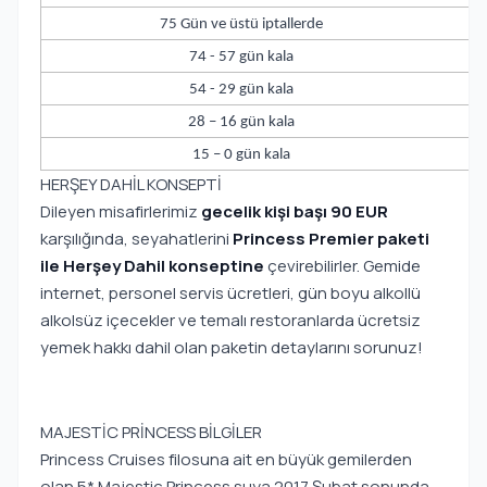
75 Gün ve üstü iptallerde
74 - 57 gün kala
54 - 29 gün kala
28 – 16 gün kala
15 – 0 gün kala
HERŞEY DAHİL KONSEPTİ
Dileyen misafirlerimiz
gecelik kişi başı 90 EUR
karşılığında, seyahatlerini
Princess Premier paketi
ile Herşey Dahil konseptine
çevirebilirler. Gemide
internet, personel servis ücretleri, gün boyu alkollü
alkolsüz içecekler ve temalı restoranlarda ücretsiz
yemek hakkı dahil olan paketin detaylarını sorunuz!
MAJESTİC PRİNCESS BİLGİLER
Princess Cruises filosuna ait en büyük gemilerden
olan 5* Majestic Princess suya 2017 Şubat sonunda