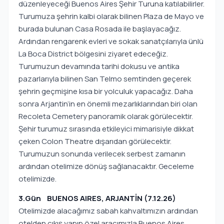
düzenleyeceği Buenos Aires Şehir Turuna katılabilirler.
Turumuza şehrin kalbi olarak bilinen Plaza de Mayo ve
burada bulunan Casa Rosada ile başlayacağız.
Ardından rengarenk evleri ve sokak sanatçılarıyla ünlü
La Boca District bölgesini ziyaret edeceğiz.
Turumuzun devamında tarihi dokusu ve antika
pazarlarıyla bilinen San Telmo semtinden geçerek
şehrin geçmişine kısa bir yolculuk yapacağız. Daha
sonra Arjantin’in en önemli mezarlıklarından biri olan
Recoleta Cemetery panoramik olarak görülecektir.
Şehir turumuz sırasında etkileyici mimarisiyle dikkat
çeken Colon Theatre dışarıdan görülecektir.
Turumuzun sonunda verilecek serbest zamanın
ardından otelimize dönüş sağlanacaktır. Geceleme
otelimizde.
3.Gün BUENOS AIRES, ARJANTİN (7.12.26)
Otelimizde alacağımız sabah kahvaltımızın ardından
otelden çıkış yapıp özel aracımızla Buenos Aires