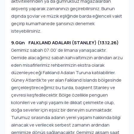
aktivitelerinden ya da gümrüksüz mağazalardan
alışveriş yaparak zamanınızı geçirebilirsiniz. Bunun
dışında şovlar ve müzik eşliğinde barda eğlenceli vakit
geçirip kumarhanede şansınızı denemek
isteyebilirsiniz.
9.Gün FALKLAND ADALARI (STANLEY) (13.12.26)
Gemimiz sabah 07:00’ de limana yanaşacaktır.
Gemide alacağımız sabah kahvaltımızın ardından arzu
eden misafirlerimiz rehberimizin ekstra olarak
düzenleyeceği Falkland Adaları Turuna katılabilirler.
Güney Atlantik’te yer alan Falkland Islands bölgesinde
gerçekleştireceğimiz bu turda, başkent Stanley ve
çevresi keşfedilecektir. Bölge özellikle penguen
kolonileri ve vahşi yaşamı ile dikkat çekmekte olup,
doğa severler için eşsiz bir deneyim sunmaktadır.
Turumuz sırasında adanın yerel yaşamı hakkında bilgi
alınacak ve verilecek serbest zamanın ardından
gemimize dönüş sağlanacaktır. Gemimiz akşam saat