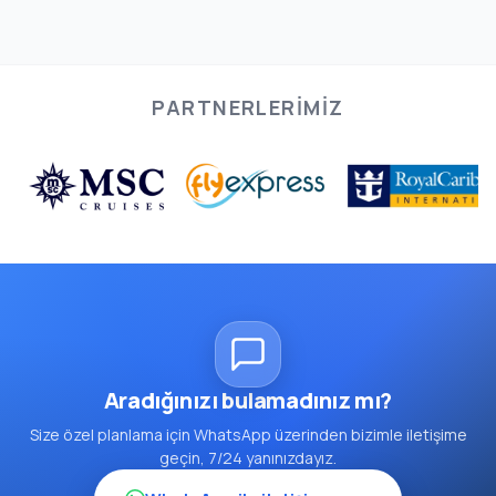
PARTNERLERIMIZ
Aradığınızı bulamadınız mı?
Size özel planlama için WhatsApp üzerinden bizimle iletişime
geçin, 7/24 yanınızdayız.