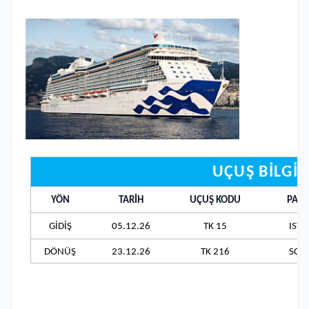
UÇUŞ BİLGİL
YÖN
TARİH
UÇUŞ KODU
PAR
GİDİŞ
05.12.26
TK 15
IST-
DÖNÜŞ
23.12.26
TK 216
SCL-