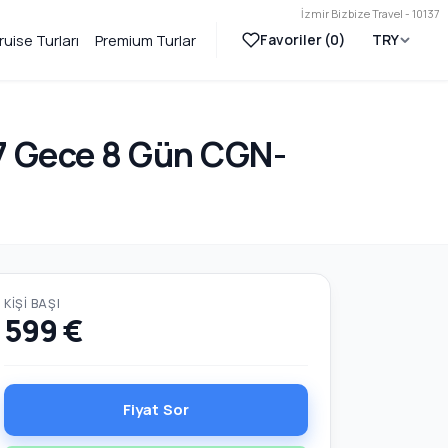
İzmir Bizbize Travel - 10137
Favoriler (
0
)
TRY
ruise Turları
Premium Turlar
e 7 Gece 8 Gün CGN-
KIŞI BAŞI
599 €
Fiyat Sor