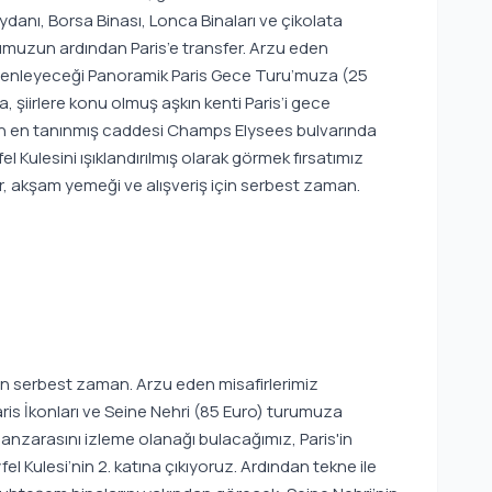
danı, Borsa Binası, Lonca Binaları ve çikolata
rumuzun ardından Paris’e transfer. Arzu eden
düzenleyeceği Panoramik Paris Gece Turu’muza (25
ara, şiirlere konu olmuş aşkın kenti Paris’i gece
n en tanınmış caddesi Champs Elysees bulvarında
 Kulesini ışıklandırılmış olarak görmek fırsatımız
, akşam yemeği ve alışveriş için serbest zaman.
an serbest zaman. Arzu eden misafirlerimiz
ris İkonları ve Seine Nehri (85 Euro) turumuza
anzarasını izleme olanağı bulacağımız, Paris'in
l Kulesi’nin 2. katına çıkıyoruz. Ardından tekne ile