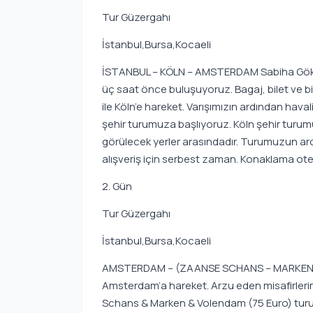
Tur Güzergahı
İstanbul,Bursa,Kocaeli
İSTANBUL – KÖLN – AMSTERDAM Sabiha Gökçe
üç saat önce buluşuyoruz. Bagaj, bilet ve bini
ile Köln’e hareket. Varışımızın ardından ha
şehir turumuza başlıyoruz. Köln şehir turumu
görülecek yerler arasındadır. Turumuzun a
alışveriş için serbest zaman. Konaklama ote
2. Gün
Tur Güzergahı
İstanbul,Bursa,Kocaeli
AMSTERDAM – (ZAANSE SCHANS – MARKEN – 
Amsterdam’a hareket. Arzu eden misafirleri
Schans & Marken & Volendam (75 Euro) turumu