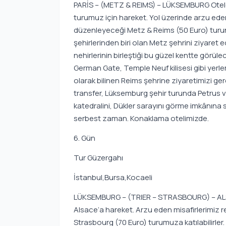
PARİS – (METZ & REIMS) – LÜKSEMBURG Oteld
turumuz için hareket. Yol üzerinde arzu eden
düzenleyeceği Metz & Reims (50 Euro) turuna 
şehirlerinden biri olan Metz şehrini ziyaret ed
nehirlerinin birleştiği bu güzel kentte görül
German Gate, Temple Neuf kilisesi gibi yerler
olarak bilinen Reims şehrine ziyaretimizi 
transfer, Lüksemburg şehir turunda Petrus vad
katedralini, Dükler sarayını görme imkânına 
serbest zaman. Konaklama otelimizde.
6. Gün
Tur Güzergahı
İstanbul,Bursa,Kocaeli
LÜKSEMBURG – (TRIER – STRASBOURG) – ALSA
Alsace’a hareket. Arzu eden misafirlerimiz 
Strasbourg (70 Euro) turumuza katılabilirler. 