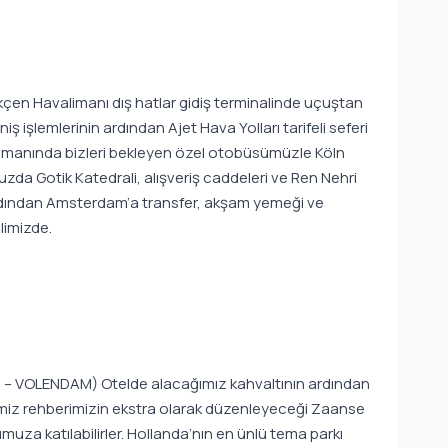
n Havalimanı dış hatlar gidiş terminalinde uçuştan
ş işlemlerinin ardından Ajet Hava Yolları tarifeli seferi
valimanında bizleri bekleyen özel otobüsümüzle Köln
zda Gotik Katedrali, alışveriş caddeleri ve Ren Nehri
rdından Amsterdam’a transfer, akşam yemeği ve
limizde.
VOLENDAM) Otelde alacağımız kahvaltının ardından
miz rehberimizin ekstra olarak düzenleyeceği Zaanse
za katılabilirler. Hollanda’nın en ünlü tema parkı