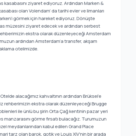
ns kasabasını ziyaret ediyoruz. Ardından Marken &
kasabası olan Volendam’ da tarihi evler ve limanları
arken’i görmek için hareket ediyoruz. Dönüşte
as müzesini ziyaret edecek ve ardından serbest
 rehberimizin ekstra olarak düzenleyeceği Amsterdam
urumuzun ardından Amsterdam’a transfer, akşam
aklama otelimizde.
elde alacağımız kahvaltının ardından Brüksel’e
miz rehberimizin ekstra olarak düzenleyeceği Brugge
oblenleri ile ünlü bu şirin Orta Çağ kentinin pazar yeri
nfes manzarasını görme fırsatı bulacağız. Turumuzun
üzel meydanlarından kabul edilen Grand Place
mari tarz olan barok, gotik ve Louis XIV'nin bir arada