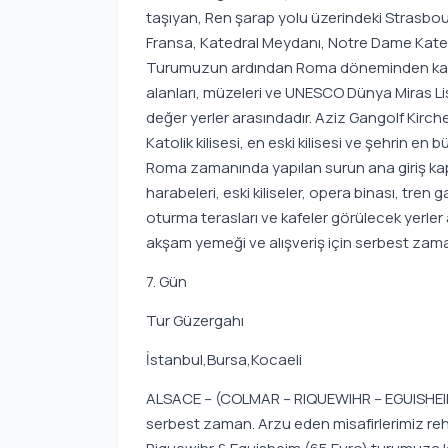
taşıyan, Ren şarap yolu üzerindeki Strasb
Fransa, Katedral Meydanı, Notre Dame Kated
Turumuzun ardından Roma döneminden kalma
alanları, müzeleri ve UNESCO Dünya Miras Li
değer yerler arasındadır. Aziz Gangolf Kirc
Katolik kilisesi, en eski kilisesi ve şehrin en
Roma zamanında yapılan surun ana giriş ka
harabeleri, eski kiliseler, opera binası, tren
oturma terasları ve kafeler görülecek yerle
akşam yemeği ve alışveriş için serbest zam
7. Gün
Tur Güzergahı
İstanbul,Bursa,Kocaeli
ALSACE – (COLMAR – RIQUEWIHR – EGUISHEIM
serbest zaman. Arzu eden misafirlerimiz re