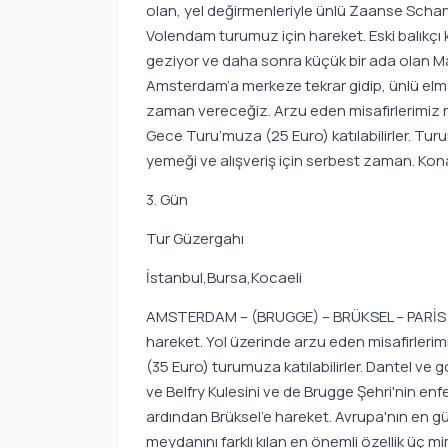
olan, yel değirmenleriyle ünlü Zaanse Scha
Volendam turumuz için hareket. Eski balıkçı 
geziyor ve daha sonra küçük bir ada olan M
Amsterdam’a merkeze tekrar gidip, ünlü elm
zaman vereceğiz. Arzu eden misafirlerimiz
Gece Turu’muza (25 Euro) katılabilirler. T
yemeği ve alışveriş için serbest zaman. Kon
3. Gün
Tur Güzergahı
İstanbul,Bursa,Kocaeli
AMSTERDAM – (BRUGGE) – BRÜKSEL – PARİS Ot
hareket. Yol üzerinde arzu eden misafirleri
(35 Euro) turumuza katılabilirler. Dantel ve g
ve Belfry Kulesini ve de Brugge Şehri'nin e
ardından Brüksel’e hareket. Avrupa'nın en g
meydanını farklı kılan en önemli özellik üç mi