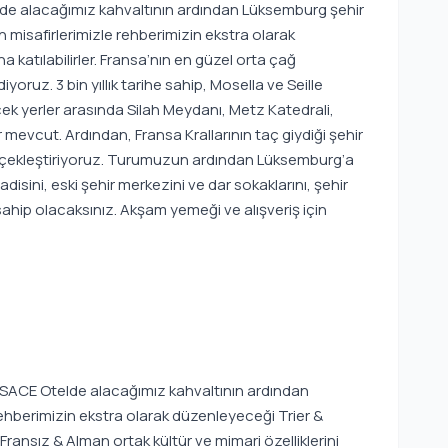
e alacağımız kahvaltının ardından Lüksemburg şehir
 misafirlerimizle rehberimizin ekstra olarak
katılabilirler. Fransa’nın en güzel orta çağ
iyoruz. 3 bin yıllık tarihe sahip, Mosella ve Seille
ecek yerler arasında Silah Meydanı, Metz Katedrali,
 mevcut. Ardından, Fransa Krallarının taç giydiği şehir
gerçekleştiriyoruz. Turumuzun ardından Lüksemburg’a
isini, eski şehir merkezini ve dar sokaklarını, şehir
sahip olacaksınız. Akşam yemeği ve alışveriş için
CE Otelde alacağımız kahvaltının ardından
rehberimizin ekstra olarak düzenleyeceği Trier &
Fransız & Alman ortak kültür ve mimari özelliklerini