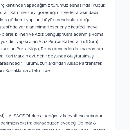
ourg kentinde yapacağımız turumuz esnasında; Küçük
rali, Kammerz evi göreceğimiz yerler arasındadır.
 görkemli yapıları, büyük meydanları, doğal
stesi’nde yer alan mimari eserleriyle keşfedilmeye
he olarak bilinen ve Aziz Gangulphus'a adanmış Roma
 büyük dini yapısı olan Aziz Petrus Katedrali'ni (Dom),
pısı olan Porta Nigra, Roma devrinden kalma hamam
 garı, Karl Marx'ın evi, nehir boyunca oluşturulmuş
r arasındadır. Turumuzun ardından Alsace’a transfer,
an. Konaklama otelimizde.
) – ALSACE Otelde alacağımız kahvaltının ardından
hberimizin ekstra olarak düzenleyeceği Colmar &