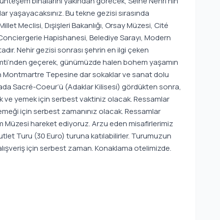
 muhteşem binalarını yakından görecek, Seine Nehri’nin
ar yaşayacaksınız. Bu tekne gezisi sırasında
illet Meclisi, Dışişleri Bakanlığı, Orsay Müzesi, Cité
 Conciergerie Hapishanesi, Belediye Sarayı, Modern
ır. Nehir gezisi sonrası şehrin en ilgi çeken
e Semti’nden geçerek, günümüzde halen bohem yaşamın
en Montmartre Tepesine dar sokaklar ve sanat dolu
ada Sacré-Coeur’ü (Adaklar Kilisesi) gördükten sonra,
 ve yemek için serbest vaktiniz olacak. Ressamlar
emeği için serbest zamanınız olacak. Ressamlar
m Müzesi hareket ediyoruz. Arzu eden misafirlerimiz
let Turu (30 Euro) turuna katılabilirler. Turumuzun
alışveriş için serbest zaman. Konaklama otelimizde.