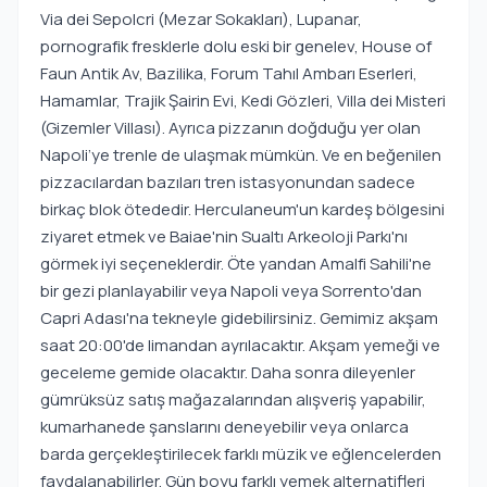
Via dei Sepolcri (Mezar Sokakları), Lupanar,
pornografik fresklerle dolu eski bir genelev, House of
Faun Antik Av, Bazilika, Forum Tahıl Ambarı Eserleri,
Hamamlar, Trajik Şairin Evi, Kedi Gözleri, Villa dei Misteri
(Gizemler Villası). Ayrıca pizzanın doğduğu yer olan
Napoli’ye trenle de ulaşmak mümkün. Ve en beğenilen
pizzacılardan bazıları tren istasyonundan sadece
birkaç blok ötededir. Herculaneum'un kardeş bölgesini
ziyaret etmek ve Baiae'nin Sualtı Arkeoloji Parkı'nı
görmek iyi seçeneklerdir. Öte yandan Amalfi Sahili'ne
bir gezi planlayabilir veya Napoli veya Sorrento'dan
Capri Adası'na tekneyle gidebilirsiniz. Gemimiz akşam
saat 20:00'de limandan ayrılacaktır. Akşam yemeği ve
geceleme gemide olacaktır. Daha sonra dileyenler
gümrüksüz satış mağazalarından alışveriş yapabilir,
kumarhanede şanslarını deneyebilir veya onlarca
barda gerçekleştirilecek farklı müzik ve eğlencelerden
faydalanabilirler. Gün boyu farklı yemek alternatifleri