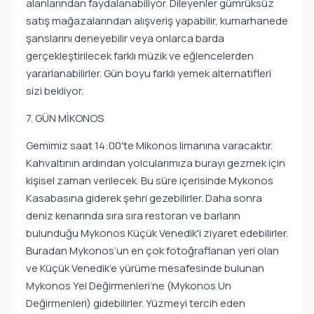
alanlarından faydalanabiliyor. Dileyenler gümrüksüz
satış mağazalarından alışveriş yapabilir, kumarhanede
şanslarını deneyebilir veya onlarca barda
gerçekleştirilecek farklı müzik ve eğlencelerden
yararlanabilirler. Gün boyu farklı yemek alternatifleri
sizi bekliyor.
7. GÜN MİKONOS
Gemimiz saat 14:00'te Mikonos limanına varacaktır.
Kahvaltının ardından yolcularımıza burayı gezmek için
kişisel zaman verilecek. Bu süre içerisinde Mykonos
Kasabasına giderek şehri gezebilirler. Daha sonra
deniz kenarında sıra sıra restoran ve barların
bulunduğu Mykonos Küçük Venedik'i ziyaret edebilirler.
Buradan Mykonos’un en çok fotoğraflanan yeri olan
ve Küçük Venedik’e yürüme mesafesinde bulunan
Mykonos Yel Değirmenleri’ne (Mykonos Un
Değirmenleri) gidebilirler. Yüzmeyi tercih eden