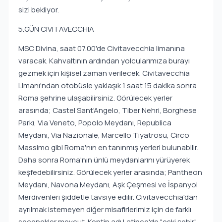
sizi bekliyor.
5.GÜN CIVITAVECCHIA
MSC Divina, saat 07.00'de Civitavecchia limanına
varacak. Kahvaltının ardından yolcularımıza burayı
gezmek için kişisel zaman verilecek. Civitavecchia
Limanı'ndan otobüsle yaklaşık 1 saat 15 dakika sonra
Roma şehrine ulaşabilirsiniz. Görülecek yerler
arasında; Castel Sant'Angelo, Tiber Nehri, Borghese
Parkı, Via Veneto, Popolo Meydanı, Republica
Meydanı, Via Nazionale, Marcello Tiyatrosu, Circo
Massimo gibi Roma'nın en tanınmış yerleri bulunabilir.
Daha sonra Roma'nın ünlü meydanlarını yürüyerek
keşfedebilirsiniz. Görülecek yerler arasında; Pantheon
Meydanı, Navona Meydanı, Aşk Çeşmesi ve İspanyol
Merdivenleri şiddetle tavsiye edilir. Civitavecchia'dan
ayrılmak istemeyen diğer misafirlerimiz için de farklı
seçenekler mevcut. Kentin adı Latince'de "eski şehir"