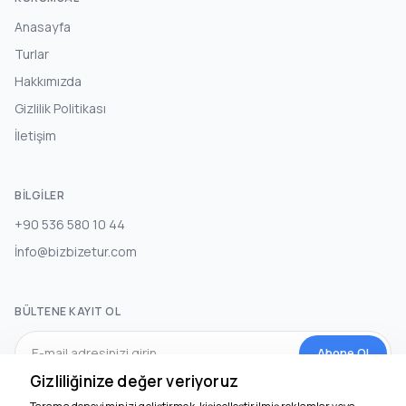
Anasayfa
Turlar
Hakkımızda
Gizlilik Politikası
İletişim
BILGILER
+90 536 580 10 44
İnfo@bizbizetur.com
BÜLTENE KAYIT OL
Abone Ol
Gizliliğinize değer veriyoruz