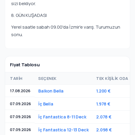
sizi bekliyor.
8. GÜN KUŞADASI
Yerel saatle sabah 09.00'da İzmir'e varış. Turumuzun
sonu.
Fiyat Tablosu
TARIH
SEÇENEK
TEK KIŞILIK ODA
17.08.2026
Balkon Bella
1.200 €
07.09.2026
İç Bella
1.978 €
07.09.2026
İç Fantastica 8-11 Deck
2.078 €
07.09.2026
İç Fantastica 12-13 Deck
2.098 €