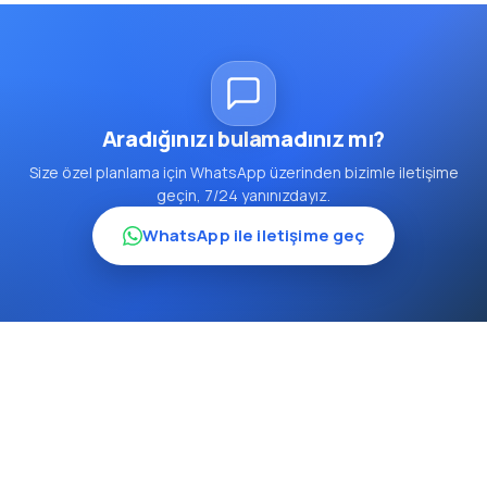
Aradığınızı bulamadınız mı?
Size özel planlama için WhatsApp üzerinden bizimle iletişime
geçin, 7/24 yanınızdayız.
WhatsApp ile iletişime geç