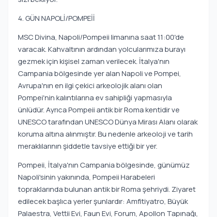
4. GÜN NAPOLİ/POMPEİİ
MSC Divina, Napoli/Pompeii limanına saat 11:00'de
varacak. Kahvaltının ardından yolcularımıza burayı
gezmek için kişisel zaman verilecek. İtalya'nın
Campania bölgesinde yer alan Napoli ve Pompei,
Avrupa'nın en ilgi çekici arkeolojik alanı olan
Pompei'nin kalıntılarına ev sahipliği yapmasıyla
ünlüdür. Ayrıca Pompeii antik bir Roma kentidir ve
UNESCO tarafından UNESCO Dünya Mirası Alanı olarak
koruma altına alınmıştır. Bu nedenle arkeoloji ve tarih
meraklılarının şiddetle tavsiye ettiği bir yer.
Pompeii, İtalya'nın Campania bölgesinde, günümüz
Napoli'sinin yakınında, Pompeii Harabeleri
topraklarında bulunan antik bir Roma şehriydi. Ziyaret
edilecek başlıca yerler şunlardır: Amfitiyatro, Büyük
Palaestra, Vettii Evi, Faun Evi, Forum, Apollon Tapınağı,