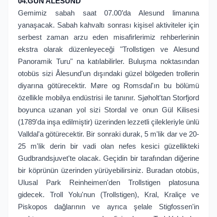
04.GÜN ALESUND
Gemimiz sabah saat 07.00’da Alesund limanına
yanaşacak. Sabah kahvaltı sonrası kişisel aktiviteler için
serbest zaman arzu eden misafirlerimiz rehberlerinin
ekstra olarak düzenleyeceği "Trollstigen ve Alesund
Panoramik Turu" na katılabilirler. Buluşma noktasından
otobüs sizi Ålesund'un dışındaki güzel bölgeden trollerin
diyarına götürecektir. Møre og Romsdal'ın bu bölümü
özellikle mobilya endüstrisi ile tanınır. Sjøholt'tan Storfjord
boyunca uzanan yol sizi Stordal ve onun Gül Kilisesi
(1789'da inşa edilmiştir) üzerinden lezzetli çilekleriyle ünlü
Valldal'a götürecektir. Bir sonraki durak, 5 m'lik dar ve 20-
25 m'lik derin bir vadi olan nefes kesici güzellikteki
Gudbrandsjuvet'te olacak. Geçidin bir tarafından diğerine
bir köprünün üzerinden yürüyebilirsiniz. Buradan otobüs,
Ulusal Park Reinheimen'den Trollstigen platosuna
gidecek. Troll Yolu'nun (Trollstigen), Kral, Kraliçe ve
Piskopos dağlarının ve ayrıca şelale Stigfossen'in