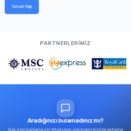
Yorum Yap
PARTNERLERIMIZ
Aradığınızı bulamadınız mı?
Size özel planlama için WhatsApp üzerinden bizimle iletişime