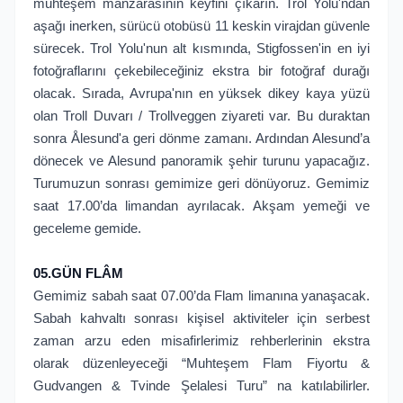
muhteşem manzarasının keyfini çıkarın. Trol Yolu'ndan
aşağı inerken, sürücü otobüsü 11 keskin virajdan güvenle
sürecek. Trol Yolu'nun alt kısmında, Stigfossen'in en iyi
fotoğraflarını çekebileceğiniz ekstra bir fotoğraf durağı
olacak. Sırada, Avrupa'nın en yüksek dikey kaya yüzü
olan Troll Duvarı / Trollveggen ziyareti var. Bu duraktan
sonra Ålesund'a geri dönme zamanı. Ardından Alesund’a
dönecek ve Alesund panoramik şehir turunu yapacağız.
Turumuzun sonrası gemimize geri dönüyoruz. Gemimiz
saat 17.00’da limandan ayrılacak. Akşam yemeği ve
geceleme gemide.
05.GÜN FLÂM
Gemimiz sabah saat 07.00’da Flam limanına yanaşacak.
Sabah kahvaltı sonrası kişisel aktiviteler için serbest
zaman arzu eden misafirlerimiz rehberlerinin ekstra
olarak düzenleyeceği “Muhteşem Flam Fiyortu &
Gudvangen & Tvinde Şelalesi Turu” na katılabilirler.