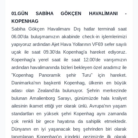
01.GÜN SABİHA GÖKÇEN HAVALİMANI -
KOPENHAG
Sabiha Gökçen Havalimanı Dış hatlar terminali saat
06.00’da buluşmamızın akabinde check-in işlemlerimizi
yapıyoruz ardından Ajet Hava Yollarının VF69 sefer sayılı
uçak ile saat 09.30’da Kopenhag’a hareket ediyoruz.
Kopenhag’a yerel saat ile saat 12.00’de varışımızın
ardından havalimanında bizleri bekleyen özel aradımız ile
"Kopenhag Panoramik şehir Turu" için hareket.
Danimarka’nın başkenti Kopenhag, ülkenin en büyük
adası olan Zealand’da bulunuyor. Şehrin merkezinde
bulunan Amalienborg Sarayı, günümüzde hala kraliyet
ailesinin ikamet ettiği yer olarak ünlü. Avrupa’nın yaşam
standartları en yüksek şehri Kopenhag aynı zamanda
çok renkli bir gece hayatına da sahiplik etmektedir.
Dünyanın en iyi yaşanacak beş şehrinden biri olarak
tanımlanan Kopenhag’ın içindeki gezimizde ilk olarak