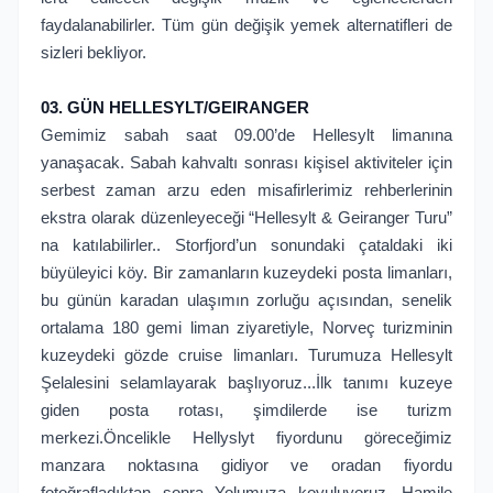
faydalanabilirler. Tüm gün değişik yemek alternatifleri de
sizleri bekliyor.
03. GÜN HELLESYLT/GEIRANGER
Gemimiz sabah saat 09.00’de Hellesylt limanına
yanaşacak. Sabah kahvaltı sonrası kişisel aktiviteler için
serbest zaman arzu eden misafirlerimiz rehberlerinin
ekstra olarak düzenleyeceği “Hellesylt & Geiranger Turu”
na katılabilirler.. Storfjord’un sonundaki çataldaki iki
büyüleyici köy. Bir zamanların kuzeydeki posta limanları,
bu günün karadan ulaşımın zorluğu açısından, senelik
ortalama 180 gemi liman ziyaretiyle, Norveç turizminin
kuzeydeki gözde cruise limanları. Turumuza Hellesylt
Şelalesini selamlayarak başlıyoruz...İlk tanımı kuzeye
giden posta rotası, şimdilerde ise turizm
merkezi.Öncelikle Hellyslyt fiyordunu göreceğimiz
manzara noktasına gidiyor ve oradan fiyordu
fotoğrafladıktan sonra Yolumuza koyuluyoruz. Hamile