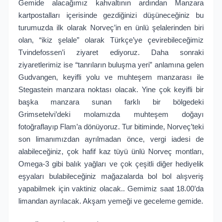
Gemide alacağımız kahvaltının ardından Manzara
kartpostalları içerisinde gezdiğinizi düşüneceğiniz bu
turumuzda ilk olarak Norveç’in en ünlü şelalerinden biri
olan, “ikiz şelale” olarak Türkçe’ye çevirebileceğimiz
Tvindefossen’i ziyaret ediyoruz. Daha sonraki
ziyaretlerimiz ise “tanrıların buluşma yeri” anlamına gelen
Gudvangen, keyifli yolu ve muhteşem manzarası ile
Stegastein manzara noktası olacak. Yine çok keyifli bir
başka manzara sunan farklı bir bölgedeki
Grimsetelvi’deki molamızda muhteşem doğayı
fotoğraflayıp Flam’a dönüyoruz. Tur bitiminde, Norveç’teki
son limanımızdan ayrılmadan önce, vergi iadesi de
alabileceğiniz, çok hafif kaz tüyü ünlü Norveç montları,
Omega-3 gibi balık yağları ve çok çeşitli diğer hediyelik
eşyaları bulabileceğiniz mağazalarda bol bol alışveriş
yapabilmek için vaktiniz olacak.. Gemimiz saat 18.00’da
limandan ayrılacak. Akşam yemeği ve geceleme gemide.