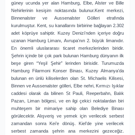
güney ucunda yer alan Hamburg, Elbe, Alster ve Bille
Nehirlerinin kesişim noktasında bulunur.Kent merkezi,
Binnenalster ve Aussenalster Gölleri etrafında
kurulmuştur. Kent, su kanallarını birbirine bağlayan 2.302
adet köprüye sahiptir. Kuzey Denizi'nden içeriye doğru
uzanan Hamburg Limanı, Avrupa'nın 2. büyük limanıdır.
En önemli uluslararası ticaret merkezlerinden biridir.
Şehrin içinde bir çok park bulunan Hamburg dünyanın ilk
beşe giren “Yeşil Şehir” lerinden birisidir. Turumuzda
Hamburg Filarmoni Konser Binası, Kuzey Almanya’da
bulunan en ünlü kiliselerden olan St. Michaelis Kilisesi,
Binnen ve Aussenalster gölleri, Elbe nehri, Kırmızı Işıklar
caddesi olarak da bilinen St Pauli, Reeperbahn, Balık
Pazarı, Liman bölgesi, ve en ilgi çekici noktalardan biri
muhteşem bir mimariye sahip olan Belediye Binası
görülecektir. Alışveriş ve yemek için verilecek serbest
zamandan sonra Kei’e dönüş. Kiel’de yine verilecek
serbest zamanda şehrin ana merkezini gezeceğiz.