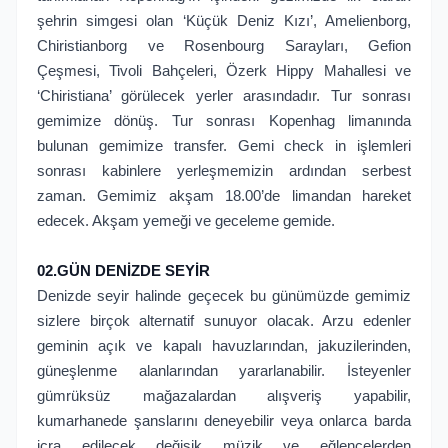
şehrin simgesi olan ‘Küçük Deniz Kızı’, Amelienborg,
Chiristianborg ve Rosenbourg Sarayları, Gefion
Çeşmesi, Tivoli Bahçeleri, Özerk Hippy Mahallesi ve
‘Chiristiana’ görülecek yerler arasındadır. Tur sonrası
gemimize dönüş. Tur sonrası Kopenhag limanında
bulunan gemimize transfer. Gemi check in işlemleri
sonrası kabinlere yerleşmemizin ardından serbest
zaman. Gemimiz akşam 18.00’de limandan hareket
edecek. Akşam yemeği ve geceleme gemide.
02.GÜN DENİZDE SEYİR
Denizde seyir halinde geçecek bu günümüzde gemimiz
sizlere birçok alternatif sunuyor olacak. Arzu edenler
geminin açık ve kapalı havuzlarından, jakuzilerinden,
güneşlenme alanlarından yararlanabilir. İsteyenler
gümrüksüz mağazalardan alışveriş yapabilir,
kumarhanede şanslarını deneyebilir veya onlarca barda
icra edilecek değişik müzik ve eğlencelerden