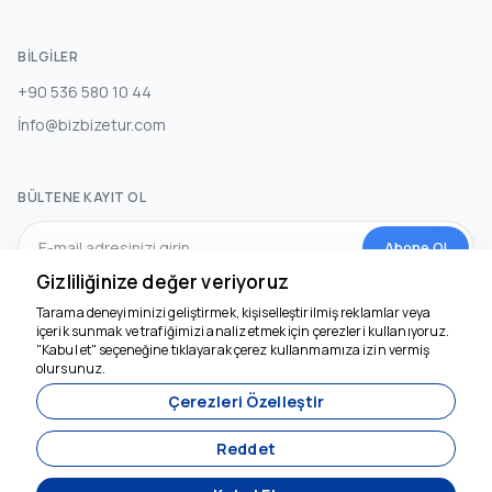
BILGILER
+90 536 580 10 44
İnfo@bizbizetur.com
BÜLTENE KAYIT OL
Abone Ol
Gizliliğinize değer veriyoruz
Tarama deneyiminizi geliştirmek, kişiselleştirilmiş reklamlar veya
SOSYAL MEDYA
içerik sunmak ve trafiğimizi analiz etmek için çerezleri kullanıyoruz.
"Kabul et" seçeneğine tıklayarak çerez kullanmamıza izin vermiş
olursunuz.
Çerezleri Özelleştir
Reddet