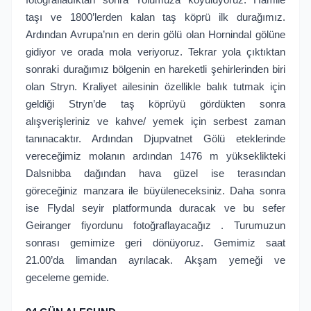
taşı ve 1800’lerden kalan taş köprü ilk durağımız.
Ardından Avrupa’nın en derin gölü olan Hornindal gölüne
gidiyor ve orada mola veriyoruz. Tekrar yola çıktıktan
sonraki durağımız bölgenin en hareketli şehirlerinden biri
olan Stryn. Kraliyet ailesinin özellikle balık tutmak için
geldiği Stryn’de taş köprüyü gördükten sonra
alışverişleriniz ve kahve/ yemek için serbest zaman
tanınacaktır. Ardından Djupvatnet Gölü eteklerinde
vereceğimiz molanın ardından 1476 m yükseklikteki
Dalsnibba dağından hava güzel ise terasından
göreceğiniz manzara ile büyüleneceksiniz. Daha sonra
ise Flydal seyir platformunda duracak ve bu sefer
Geiranger fiyordunu fotoğraflayacağız . Turumuzun
sonrası gemimize geri dönüyoruz. Gemimiz saat
21.00’da limandan ayrılacak. Akşam yemeği ve
geceleme gemide.