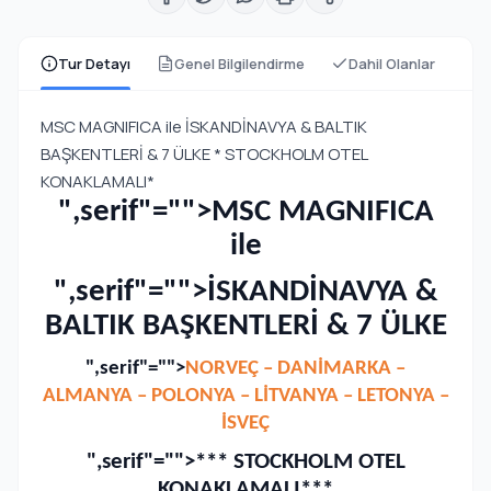
Tur Detayı
Genel Bilgilendirme
Dahil Olanlar
MSC MAGNIFICA ile İSKANDİNAVYA & BALTIK
BAŞKENTLERİ & 7 ÜLKE * STOCKHOLM OTEL
KONAKLAMALI*
",serif"="">MSC MAGNIFICA
ile
",serif"="">İSKANDİNAVYA &
BALTIK BAŞKENTLERİ & 7 ÜLKE
",serif"="">
NORVEÇ – DANİMARKA –
ALMANYA – POLONYA – LİTVANYA – LETONYA –
İSVEÇ
",serif"="">*** STOCKHOLM OTEL
KONAKLAMALI***