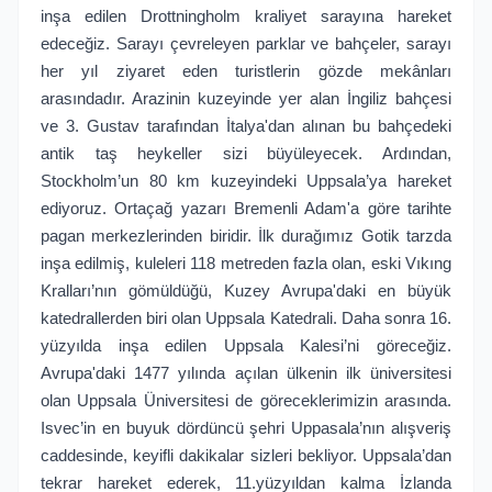
inşa edilen Drottningholm kraliyet sarayına hareket
edeceğiz. Sarayı çevreleyen parklar ve bahçeler, sarayı
her yıl ziyaret eden turistlerin gözde mekânları
arasındadır. Arazinin kuzeyinde yer alan İngiliz bahçesi
ve 3. Gustav tarafından İtalya'dan alınan bu bahçedeki
antik taş heykeller sizi büyüleyecek. Ardından,
Stockholm’un 80 km kuzeyindeki Uppsala’ya hareket
ediyoruz. Ortaçağ yazarı Bremenli Adam'a göre tarihte
pagan merkezlerinden biridir. İlk durağımız Gotik tarzda
inşa edilmiş, kuleleri 118 metreden fazla olan, eski Vıkıng
Kralları’nın gömüldüğü, Kuzey Avrupa'daki en büyük
katedrallerden biri olan Uppsala Katedrali. Daha sonra 16.
yüzyılda inşa edilen Uppsala Kalesi’ni göreceğiz.
Avrupa'daki 1477 yılında açılan ülkenin ilk üniversitesi
olan Uppsala Üniversitesi de göreceklerimizin arasında.
Isvec’in en buyuk dördüncü şehri Uppasala’nın alışveriş
caddesinde, keyifli dakikalar sizleri bekliyor. Uppsala’dan
tekrar hareket ederek, 11.yüzyıldan kalma İzlanda