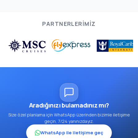
PARTNERLERIMIZ
Aradığınızı bulamadınız mı?
Size özel planlama için WhatsApp üzerinden bizimle iletişime
geçin, 7/24 yanınızdayız.
WhatsApp ile iletişime geç