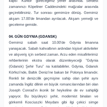
kapsı ''Kuhtor'' göreceğimiz yerler arasında. Serbest
zamanınızı Köpeliner Caddesindeki mağzalar arasında
geçirebilirsiniz. Tur sonrası gemimize dönüş. Gemimiz
akşam 17.00'de limandan ayrılacak. Akşam yemeği ve
geceleme gemide.
04. GÜN GDYNIA (GDANSK)
Gemimiz sabah saat 10.00'de Gdynia limanına
yanaşacak. Sabah kahvaltının ardından kişisel aktiviteler
ve alışveriş için serbest zaman. Arzu eden misafirlerimiz
rehberlerinin ekstra olarak düzenleyeceği "Gdynia
(Gdansk) Şehir Turu" na katılabilirler. Gdynia, Gdansk
Körfezi'nde, Baltık Denizi'ne bakan bir Polonya limanıdır.
Renkli bir denizcilik geçmişine sahip olan şehir aynı
zamanda İngiliz dilinin en büyük romancılarından biri olan
Joseph Conrad'ın ikonik bir heykeline de ev sahipliği
yapıyor. Bu büyüleyici şehir, modernist binaları ve
görkemli Kosciuszki Meydanı gibi ilgi çekici simge