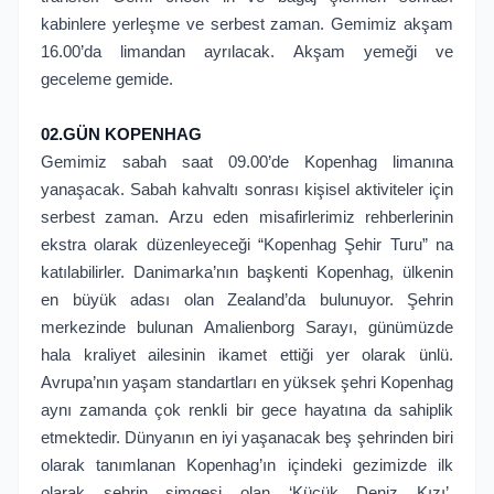
kabinlere yerleşme ve serbest zaman. Gemimiz akşam
16.00’da limandan ayrılacak. Akşam yemeği ve
geceleme gemide.
02.GÜN KOPENHAG
Gemimiz sabah saat 09.00’de Kopenhag limanına
yanaşacak. Sabah kahvaltı sonrası kişisel aktiviteler için
serbest zaman. Arzu eden misafirlerimiz rehberlerinin
ekstra olarak düzenleyeceği “Kopenhag Şehir Turu” na
katılabilirler. Danimarka’nın başkenti Kopenhag, ülkenin
en büyük adası olan Zealand’da bulunuyor. Şehrin
merkezinde bulunan Amalienborg Sarayı, günümüzde
hala kraliyet ailesinin ikamet ettiği yer olarak ünlü.
Avrupa’nın yaşam standartları en yüksek şehri Kopenhag
aynı zamanda çok renkli bir gece hayatına da sahiplik
etmektedir. Dünyanın en iyi yaşanacak beş şehrinden biri
olarak tanımlanan Kopenhag’ın içindeki gezimizde ilk
olarak şehrin simgesi olan ‘Küçük Deniz Kızı’,