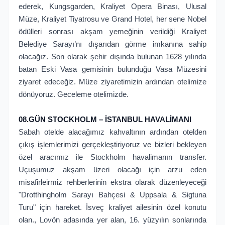
ederek, Kungsgarden, Kraliyet Opera Binası, Ulusal
Müze, Kraliyet Tiyatrosu ve Grand Hotel, her sene Nobel
ödülleri sonrası akşam yemeğinin verildiği Kraliyet
Belediye Sarayı’nı dışarıdan görme imkanına sahip
olacağız. Son olarak şehir dışında bulunan 1628 yılında
batan Eski Vasa gemisinin bulunduğu Vasa Müzesini
ziyaret edeceğiz. Müze ziyaretimizin ardından otelimize
dönüyoruz. Geceleme otelimizde.
08.GÜN STOCKHOLM – İSTANBUL HAVALİMANI
Sabah otelde alacağımız kahvaltının ardından otelden
çıkış işlemlerimizi gerçekleştiriyoruz ve bizleri bekleyen
özel aracımız ile Stockholm havalimanın transfer.
Uçuşumuz akşam üzeri olacağı için arzu eden
misafirleirmiz rehberlerinin ekstra olarak düzenleyeceği
"Drotthingholm Sarayı Bahçesi & Uppsala & Sigtuna
Turu" için hareket. İsveç kraliyet ailesinin özel konutu
olan., Lovön adasında yer alan, 16. yüzyılın sonlarında