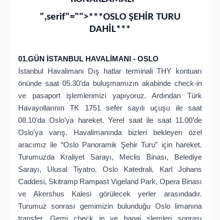
",serif"="">***OSLO ŞEHİR TURU
DAHİL***
01.GÜN İSTANBUL HAVALİMANI - OSLO
İstanbul Havalimanı Dış hatlar terminali THY kontuarı
önünde saat 05.30’da buluşmamızın akabinde check-in
ve pasaport işlemlerimizi yapıyoruz. Ardından Türk
Havayollarının TK 1751 sefer sayılı uçuşu ile saat
08.10’da Oslo'ya hareket. Yerel saat ile saat 11.00’de
Oslo'ya varış. Havalimanında bizleri bekleyen özel
aracımız ile “Oslo Panoramik Şehir Turu” için hareket.
Turumuzda Kraliyet Sarayı, Meclis Binası, Belediye
Sarayı, Ulusal Tiyatro, Oslo Katedrali, Karl Johans
Caddesi, Skitramp Rampast Vigeland Park, Opera Binası
ve Akershus Kalesi görülecek yerler arasındadır.
Turumuz sonrası gemimizin bulunduğu Oslo limanına
transfer. Gemi check in ve bagaj şlemleri sonrası