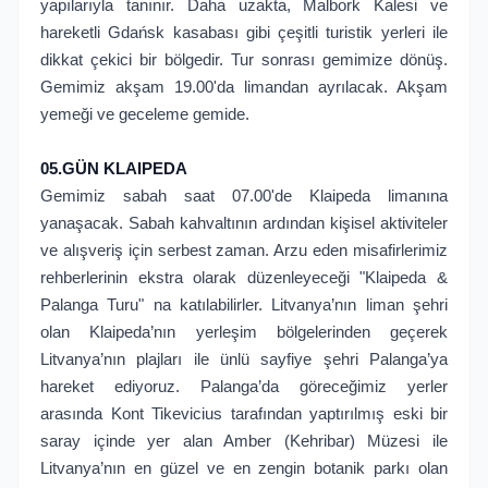
yapılarıyla tanınır. Daha uzakta, Malbork Kalesi ve
hareketli Gdańsk kasabası gibi çeşitli turistik yerleri ile
dikkat çekici bir bölgedir. Tur sonrası gemimize dönüş.
Gemimiz akşam 19.00'da limandan ayrılacak. Akşam
yemeği ve geceleme gemide.
05.GÜN KLAIPEDA
Gemimiz sabah saat 07.00'de Klaipeda limanına
yanaşacak. Sabah kahvaltının ardından kişisel aktiviteler
ve alışveriş için serbest zaman. Arzu eden misafirlerimiz
rehberlerinin ekstra olarak düzenleyeceği "Klaipeda &
Palanga Turu" na katılabilirler. Litvanya’nın liman şehri
olan Klaipeda’nın yerleşim bölgelerinden geçerek
Litvanya’nın plajları ile ünlü sayfiye şehri Palanga’ya
hareket ediyoruz. Palanga’da göreceğimiz yerler
arasında Kont Tikevicius tarafından yaptırılmış eski bir
saray içinde yer alan Amber (Kehribar) Müzesi ile
Litvanya’nın en güzel ve en zengin botanik parkı olan