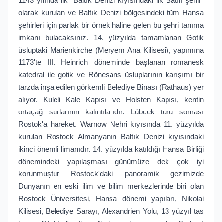
1143 yılında ilk "Baltık Denizi kıyısındaki ilk Batılı şehir“
olarak kurulan ve Baltık Denizi bölgesindeki tüm Hansa
şehirleri için parlak bir örnek haline gelen bu şehri tanıma
imkanı bulacaksınız. 14. yüzyılda tamamlanan Gotik
üsluptaki Marienkirche (Meryem Ana Kilisesi), yapımına
1173'te III. Heinrich döneminde başlanan romanesk
katedral ile gotik ve Rönesans üsluplarının karışımı bir
tarzda inşa edilen görkemli Belediye Binası (Rathaus) yer
alıyor. Kuleli Kale Kapısı ve Holsten Kapısı, kentin
ortaçağ surlarının kalıntılarıdır. Lübcek turu sonrası
Rostok'a hareket. Warnow Nehri kıyısında 11. yüzyılda
kurulan Rostock Almanyanın Baltık Denizi kıyısındaki
ikinci önemli limanıdır. 14. yüzyılda katıldığı Hansa Birliği
dönemindeki yapılaşması günümüze dek çok iyi
korunmuştur Rostock'daki panoramik gezimizde
Dunyanın en eski ilim ve bilim merkezlerinde biri olan
Rostock Üniversitesi, Hansa dönemi yapıları, Nikolai
Kilisesi, Belediye Sarayı, Alexandrien Yolu, 13 yüzyıl tas