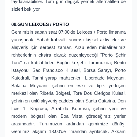
faydalanabilirler. Tüm gün değişik yemek alternatifleri de
sizleri bekliyor
08.GÜN LEIXOES / PORTO
Gemimizin sabah saat 07:00’de Leixoes / Porto limanına
yanaşacak. Sabah kahvaltı sonrası kişisel aktiviteler ve
alışveriş için serbest zaman. Arzu eden misafirlerimiz
rehberlerinin ekstra olarak düzenleyeceği "Porto Şehir
Turu" na katılabilirler. Bugün ki şehir turumuzda; Bento
İstayonu, Sao Francisco Kilisesi, Borsa Sarayı, Porto
Katedrali, Tarihi şarap mahzenleri, Liberdade Meydanı,
Batalha Meydanı, şehrin en eski ve tipik yerleşim
merkezi olan Riberia Bölgesi, Tore Dos Clerigos Kulesi,
şehrin en ünlü alışveriş caddesi olan Santa Catarina, Don
Luis 1. Köprüsü, Arrabida Köprüsü, şehrin yeni ve
modern bölgesi olan Boa Vista göreceğimiz yerler
arasındadır. Turumuzun ardından gemimize dönüş.
Gemimiz akşam 18.00'de limandan ayrılacak. Akşam