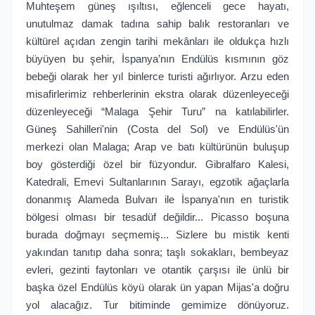
Muhteşem güneş ışıltısı, eğlenceli gece hayatı,
unutulmaz damak tadına sahip balık restoranları ve
kültürel açıdan zengin tarihi mekânları ile oldukça hızlı
büyüyen bu şehir, İspanya’nın Endülüs kısmının göz
bebeği olarak her yıl binlerce turisti ağırlıyor. Arzu eden
misafirlerimiz rehberlerinin ekstra olarak düzenleyeceği
düzenleyeceği “Malaga Şehir Turu” na katılabilirler.
Güneş Sahilleri'nin (Costa del Sol) ve Endülüs'ün
merkezi olan Malaga; Arap ve batı kültürünün buluşup
boy gösterdiği özel bir füzyondur. Gibralfaro Kalesi,
Katedrali, Emevi Sultanlarının Sarayı, egzotik ağaçlarla
donanmış Alameda Bulvarı ile İspanya'nın en turistik
bölgesi olması bir tesadüf değildir... Picasso boşuna
burada doğmayı seçmemiş... Sizlere bu mistik kenti
yakından tanıtıp daha sonra; taşlı sokakları, bembeyaz
evleri, gezinti faytonları ve otantik çarşısı ile ünlü bir
başka özel Endülüs köyü olarak ün yapan Mijas'a doğru
yol alacağız. Tur bitiminde gemimize dönüyoruz.