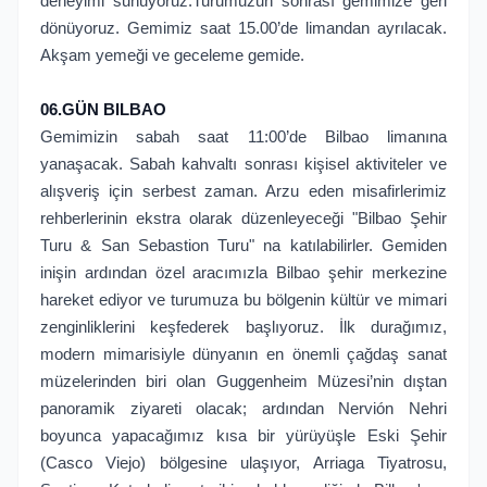
deneyimi sunuyoruz.Turumuzun sonrası gemimize geri
dönüyoruz. Gemimiz saat 15.00’de limandan ayrılacak.
Akşam yemeği ve geceleme gemide.
06.GÜN BILBAO
Gemimizin sabah saat 11:00’de Bilbao limanına
yanaşacak. Sabah kahvaltı sonrası kişisel aktiviteler ve
alışveriş için serbest zaman. Arzu eden misafirlerimiz
rehberlerinin ekstra olarak düzenleyeceği "Bilbao Şehir
Turu & San Sebastion Turu" na katılabilirler. Gemiden
inişin ardından özel aracımızla Bilbao şehir merkezine
hareket ediyor ve turumuza bu bölgenin kültür ve mimari
zenginliklerini keşfederek başlıyoruz. İlk durağımız,
modern mimarisiyle dünyanın en önemli çağdaş sanat
müzelerinden biri olan Guggenheim Müzesi’nin dıştan
panoramik ziyareti olacak; ardından Nervión Nehri
boyunca yapacağımız kısa bir yürüyüşle Eski Şehir
(Casco Viejo) bölgesine ulaşıyor, Arriaga Tiyatrosu,