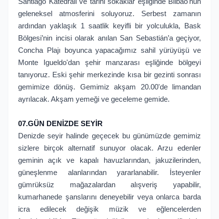
Santiago Katedrali ve tarihi sokaklar eşliğinde Bilbao'nun
geleneksel atmosferini soluyoruz. Serbest zamanın
ardından yaklaşık 1 saatlik keyifli bir yolculukla, Bask
Bölgesi’nin incisi olarak anılan San Sebastián’a geçiyor,
Concha Plajı boyunca yapacağımız sahil yürüyüşü ve
Monte Igueldo'dan şehir manzarası eşliğinde bölgeyi
tanıyoruz. Eski şehir merkezinde kısa bir gezinti sonrası
gemimize dönüş. Gemimiz akşam 20.00'de limandan
ayrılacak. Akşam yemeği ve geceleme gemide.
07.GÜN DENİZDE SEYİR
Denizde seyir halinde geçecek bu günümüzde gemimiz
sizlere birçok alternatif sunuyor olacak. Arzu edenler
geminin açık ve kapalı havuzlarından, jakuzilerinden,
güneşlenme alanlarından yararlanabilir. İsteyenler
gümrüksüz mağazalardan alışveriş yapabilir,
kumarhanede şanslarını deneyebilir veya onlarca barda
icra edilecek değişik müzik ve eğlencelerden