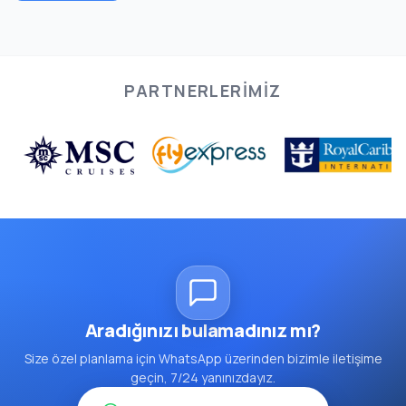
PARTNERLERIMIZ
Aradığınızı bulamadınız mı?
Size özel planlama için WhatsApp üzerinden bizimle iletişime
geçin, 7/24 yanınızdayız.