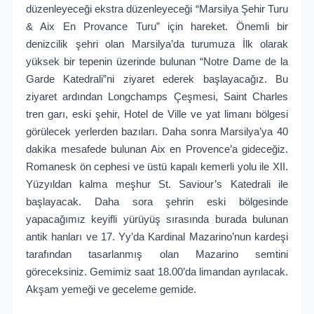
düzenleyeceği ekstra düzenleyeceği “Marsilya Şehir Turu
& Aix En Provance Turu” için hareket. Önemli bir
denizcilik şehri olan Marsilya’da turumuza İlk olarak
yüksek bir tepenin üzerinde bulunan “Notre Dame de la
Garde Katedrali”ni ziyaret ederek başlayacağız. Bu
ziyaret ardından Longchamps Çeşmesi, Saint Charles
tren garı, eski şehir, Hotel de Ville ve yat limanı bölgesi
görülecek yerlerden bazıları. Daha sonra Marsilya’ya 40
dakika mesafede bulunan Aix en Provence’a gideceğiz.
Romanesk ön cephesi ve üstü kapalı kemerli yolu ile XII.
Yüzyıldan kalma meşhur St. Saviour’s Katedrali ile
başlayacak. Daha sora şehrin eski bölgesinde
yapacağımız keyifli yürüyüş sırasında burada bulunan
antik hanları ve 17. Yy’da Kardinal Mazarino’nun kardeşi
tarafından tasarlanmış olan Mazarino semtini
göreceksiniz. Gemimiz saat 18.00’da limandan ayrılacak.
Akşam yemeği ve geceleme gemide.