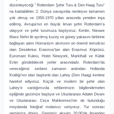
düzenleyeceği " Rotterdam Şehir Turu & Den Haag Turu"
na katılabilirler. 2. Dünya savaşında nerdeyse tamamen
yok olmuş ve 1950-1970 yılları arasında yeniden inşa
edilmiş, Avrupa’nın en büyük liman şehri Rotterdam’a
ulaşıyor ve şehir turumuza başlıyoruz. Kentin, Nieuwe
Mass Nehri ile ayrılmış kuzey ve güney yakasını birbirine
bağlayan adını Hümanizm akımının en önemli temsilcisi
olan Desiderius Erasmus’tan alan Erasmus Köprüsü,
Euromast Kulesi, Hotel Newyork, Markthall ve Kübik
Evler görülebilecek yerler arasındadır. Roterdam’da
vereceğimiz serbest zamanın ardından Hollanda
Krallığı’nın idari başkenti olan Lahey (Den Haag) kentine
hareket ediyoruz. Küçük ve modern bir şehir olan
Lahey’e vardığımızda rehberimizin bilgilendirmeleri
eşliğinde gezimize başlıyor ve Uluslararası Adalet Divanı
ve Uluslararası Ceza Mahkemesi’nin de bulunduğu
meydanda fotoğraf molamızı veriyoruz. Tur sonrası
gemimize dönüş. Gemimiz akşam 20.00'de limandan