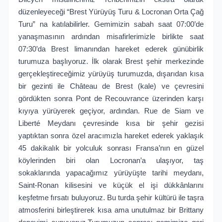
düzenleyeceği “Brest Yürüyüş Turu & Locronan Orta Çağ
Turu” na katılabilirler. Gemimizin sabah saat 07:00’de
yanaşmasının ardından misafirlerimizle birlikte saat
07:30’da Brest limanından hareket ederek günübirlik
turumuza başlıyoruz. İlk olarak Brest şehir merkezinde
gerçekleştireceğimiz yürüyüş turumuzda, dışarıdan kısa
bir gezinti ile Château de Brest (kale) ve çevresini
gördükten sonra Pont de Recouvrance üzerinden karşı
kıyıya yürüyerek geçiyor, ardından. Rue de Siam ve
Liberté Meydanı çevresinde kısa bir şehir gezisi
yaptıktan sonra özel aracımızla hareket ederek yaklaşık
45 dakikalık bir yolculuk sonrası Fransa’nın en güzel
köylerinden biri olan Locronan’a ulaşıyor, taş
sokaklarında yapacağımız yürüyüşte tarihi meydanı,
Saint-Ronan kilisesini ve küçük el işi dükkânlarını
keşfetme fırsatı buluyoruz. Bu turda şehir kültürü ile taşra
atmosferini birleştirerek kısa ama unutulmaz bir Brittany