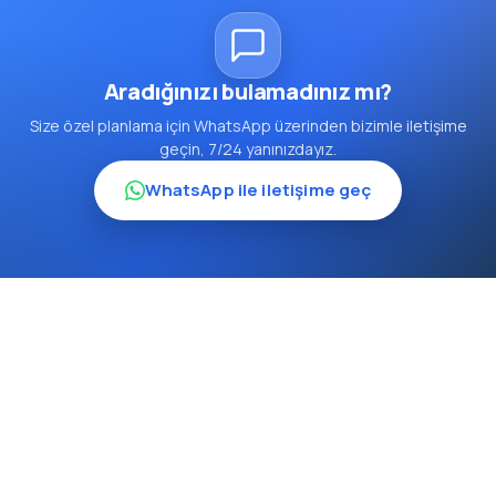
Aradığınızı bulamadınız mı?
Size özel planlama için WhatsApp üzerinden bizimle iletişime
geçin, 7/24 yanınızdayız.
WhatsApp ile iletişime geç