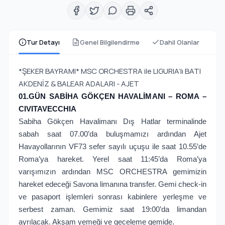
Tur Detayı
Genel Bilgilendirme
Dahil Olanlar
*ŞEKER BAYRAMI* MSC ORCHESTRA ile LIGURIA’lı BATI
AKDENİZ & BALEAR ADALARI - AJET
01.GÜN SABİHA GÖKÇEN HAVALİMANI – ROMA –
CIVITAVECCHIA
Sabiha Gökçen Havalimanı Dış Hatlar terminalinde
sabah saat 07.00’da buluşmamızı ardından Ajet
Havayollarının VF73 sefer sayılı uçuşu ile saat 10.55’de
Roma’ya hareket. Yerel saat 11:45’da Roma’ya
varışımızın ardından MSC ORCHESTRA gemimizin
hareket edeceği Savona limanına transfer. Gemi check-in
ve pasaport işlemleri sonrası kabinlere yerleşme ve
serbest zaman. Gemimiz saat 19:00’da limandan
ayrılacak. Akşam yemeği ve geceleme gemide.