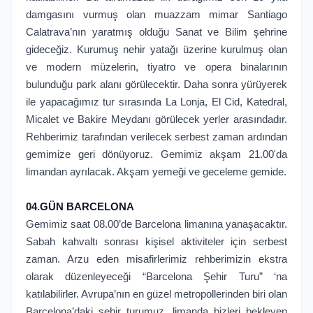
damgasını vurmuş olan muazzam mimar Santiago
Calatrava’nın yaratmış olduğu Sanat ve Bilim şehrine
gideceğiz. Kurumuş nehir yatağı üzerine kurulmuş olan
ve modern müzelerin, tiyatro ve opera binalarının
bulunduğu park alanı görülecektir. Daha sonra yürüyerek
ile yapacağımız tur sırasında La Lonja, El Cid, Katedral,
Micalet ve Bakire Meydanı görülecek yerler arasındadır.
Rehberimiz tarafından verilecek serbest zaman ardından
gemimize geri dönüyoruz. Gemimiz akşam 21.00'da
limandan ayrılacak. Akşam yemeği ve geceleme gemide.
04.GÜN BARCELONA
Gemimiz saat 08.00’de Barcelona limanına yanaşacaktır.
Sabah kahvaltı sonrası kişisel aktiviteler için serbest
zaman. Arzu eden misafirlerimiz rehberimizin ekstra
olarak düzenleyeceği “Barcelona Şehir Turu” ‘na
katılabilirler. Avrupa’nın en güzel metropollerinden biri olan
Barcelona’daki şehir turumuz, limanda bizleri bekleyen