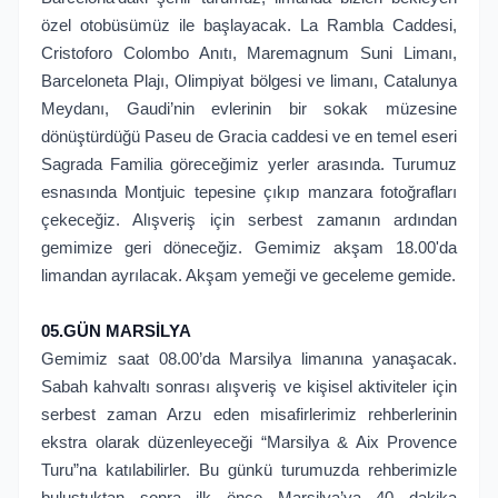
özel otobüsümüz ile başlayacak. La Rambla Caddesi,
Cristoforo Colombo Anıtı, Maremagnum Suni Limanı,
Barceloneta Plajı, Olimpiyat bölgesi ve limanı, Catalunya
Meydanı, Gaudi’nin evlerinin bir sokak müzesine
dönüştürdüğü Paseu de Gracia caddesi ve en temel eseri
Sagrada Familia göreceğimiz yerler arasında. Turumuz
esnasında Montjuic tepesine çıkıp manzara fotoğrafları
çekeceğiz. Alışveriş için serbest zamanın ardından
gemimize geri döneceğiz. Gemimiz akşam 18.00'da
limandan ayrılacak. Akşam yemeği ve geceleme gemide.
05.GÜN MARSİLYA
Gemimiz saat 08.00’da Marsilya limanına yanaşacak.
Sabah kahvaltı sonrası alışveriş ve kişisel aktiviteler için
serbest zaman Arzu eden misafirlerimiz rehberlerinin
ekstra olarak düzenleyeceği “Marsilya & Aix Provence
Turu”na katılabilirler. Bu günkü turumuzda rehberimizle
buluştuktan sonra ilk önce Marsilya’ya 40 dakika