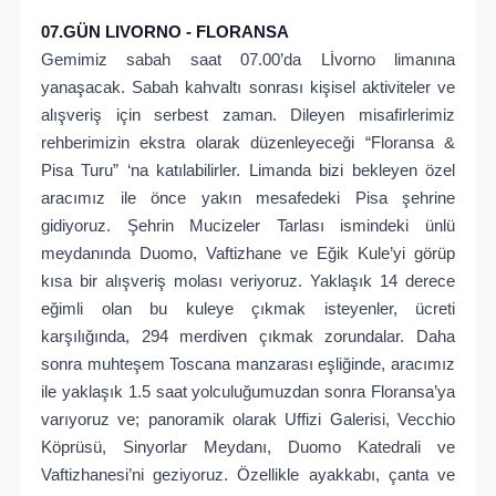
07.GÜN LIVORNO - FLORANSA
Gemimiz sabah saat 07.00’da Lİvorno limanına
yanaşacak. Sabah kahvaltı sonrası kişisel aktiviteler ve
alışveriş için serbest zaman. Dileyen misafirlerimiz
rehberimizin ekstra olarak düzenleyeceği “Floransa &
Pisa Turu” ‘na katılabilirler. Limanda bizi bekleyen özel
aracımız ile önce yakın mesafedeki Pisa şehrine
gidiyoruz. Şehrin Mucizeler Tarlası ismindeki ünlü
meydanında Duomo, Vaftizhane ve Eğik Kule’yi görüp
kısa bir alışveriş molası veriyoruz. Yaklaşık 14 derece
eğimli olan bu kuleye çıkmak isteyenler, ücreti
karşılığında, 294 merdiven çıkmak zorundalar. Daha
sonra muhteşem Toscana manzarası eşliğinde, aracımız
ile yaklaşık 1.5 saat yolculuğumuzdan sonra Floransa’ya
varıyoruz ve; panoramik olarak Uffizi Galerisi, Vecchio
Köprüsü, Sinyorlar Meydanı, Duomo Katedrali ve
Vaftizhanesi’ni geziyoruz. Özellikle ayakkabı, çanta ve