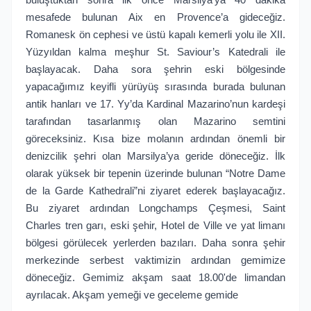
mesafede bulunan Aix en Provence’a gideceğiz.
Romanesk ön cephesi ve üstü kapalı kemerli yolu ile XII.
Yüzyıldan kalma meşhur St. Saviour’s Katedrali ile
başlayacak. Daha sora şehrin eski bölgesinde
yapacağımız keyifli yürüyüş sırasında burada bulunan
antik hanları ve 17. Yy’da Kardinal Mazarino’nun kardeşi
tarafından tasarlanmış olan Mazarino semtini
göreceksiniz. Kısa bize molanın ardından önemli bir
denizcilik şehri olan Marsilya’ya geride döneceğiz. İlk
olarak yüksek bir tepenin üzerinde bulunan “Notre Dame
de la Garde Kathedrali”ni ziyaret ederek başlayacağız.
Bu ziyaret ardından Longchamps Çeşmesi, Saint
Charles tren garı, eski şehir, Hotel de Ville ve yat limanı
bölgesi görülecek yerlerden bazıları. Daha sonra şehir
merkezinde serbest vaktimizin ardından gemimize
döneceğiz. Gemimiz akşam saat 18.00'de limandan
ayrılacak. Akşam yemeği ve geceleme gemide