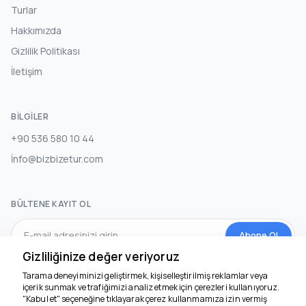
Turlar
Hakkımızda
Gizlilik Politikası
İletişim
BILGILER
+90 536 580 10 44
İnfo@bizbizetur.com
BÜLTENE KAYIT OL
Abone Ol
Gizliliğinize değer veriyoruz
Tarama deneyiminizi geliştirmek, kişiselleştirilmiş reklamlar veya
SOSYAL MEDYA
içerik sunmak ve trafiğimizi analiz etmek için çerezleri kullanıyoruz.
"Kabul et" seçeneğine tıklayarak çerez kullanmamıza izin vermiş