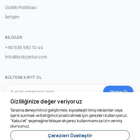
Gizlilik Politikası
İletişim
BILGILER
+90 536 580 10 44
İnfo@bizbizetur.com
BÜLTENE KAYIT OL
Abone Ol
Gizliliğinize değer veriyoruz
Tarama deneyiminizi geliştirmek, kişiselleştirilmiş reklamlar veya
SOSYAL MEDYA
içerik sunmak ve trafiğimizi analiz etmek için çerezleri kullanıyoruz.
"Kabul et" seçeneğine tıklayarak çerez kullanmamıza izin vermiş
olursunuz.
Çerezleri Özelleştir