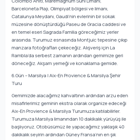
Colombo Anıtı, Maremagnum Suni Limanı,
Barceloneta Plajı, Olimpiyat bölgesi ve limanı,
Catalunya Meydanı, Gaudi’nin evlerinin bir sokak
müzesine dönüştürdüğü Paseu de Gracia caddesi ve
en temel eseri Sagrada Familia göreceğimiz yerler
arasında. Turumuz esnasında Montjuic tepesine çıkıp
manzara fotoğrafları çekeceğiz. Alışveriş için La
Rambla’da serbest zamanın ardından gemimize geri
döneceğiz. Akşam yemeği ve konaklama gemide.
6.Gün – Marsilya | Aix-En Provience & Marsilya Şehir
Turu
Gemimizde alacağımız kahvaltının ardından arzu eden
misafirlerimiz geminin ekstra olarak organize edeceği
Aix-En Provience & Marsilya Turumuza katılabilirler.
Turumuza Marsilya limanından 10 dakikalık yürüyüş ile
başlıyoruz. Otobüsümüz ile yapacağımız yaklaşık 40
dakikalık seyirin ardından Güney Fransa’nın en şık