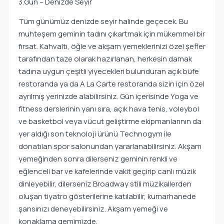
3.Gün – Denizde Seyir
Tüm günümüz denizde seyir halinde geçecek. Bu
muhteşem geminin tadını çıkartmak için mükemmel bir
fırsat. Kahvaltı, öğle ve akşam yemeklerinizi özel şefler
tarafından taze olarak hazırlanan, herkesin damak
tadına uygun çeşitli yiyecekleri bulunduran açık büfe
restoranda ya da A La Carte restoranda sizin için özel
ayrılmış yerinizde alabilirsiniz. Gün içerisinde Yoga ve
fitness derslerinin yanı sıra, açık hava tenis, voleybol
ve basketbol veya vücut geliştirme ekipmanlarının da
yer aldığı son teknoloji ürünü Technogym ile
donatılan spor salonundan yararlanabilirsiniz. Akşam
yemeğinden sonra dilerseniz geminin renkli ve
eğlenceli bar ve kafelerinde vakit geçirip canlı müzik
dinleyebilir, dilerseniz Broadway stili müzikallerden
oluşan tiyatro gösterilerine katılabilir, kumarhanede
şansınızı deneyebilirsiniz. Akşam yemeği ve
konaklama gemimizde.