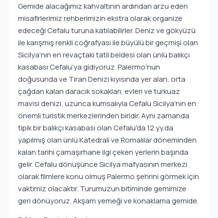
Gemide alacağımız kahvaltının ardından arzu eden
misafirlerimiz rehberimizin ekstra olarak organize
edeceği Cefalu turuna katılabilirler. Deniz ve gökyüzü
ile karışmış renkli coğrafyası ile büyülü bir geçmişi olan
Sicilya’nın en revaçtaki tatil beldesi olan ünlü balıkçı
kasabası Cefalu’ya gidiyoruz. Palermo'nun
doğusunda ve Tiran Denizi kıyısında yer alan, orta
çağdan kalan daracık sokakları, evleri ve turkuaz
mavisi denizi, uzunca kumsalıyla Cefalu Sicilya'nın en
önemli turistik merkezlerinden biridir. Aynı zamanda
tipik bir balıkçı kasabası olan Cefalu'da 12 yy.da
yapılmış olan ünlü Katedrali ve Romalılar döneminden
kalan tarihi çamaşırhane ilgi çeken yerlerin başında
gelir. Cefalu dönüşünce Sicilya mafyasının merkezi
olarak filmlere konu olmuş Palermo şehrini görmek için
vaktimiz olacaktır. Turumuzun bitiminde gemimize
geri dönüyoruz. Akşam yemeği ve konaklama gemide.