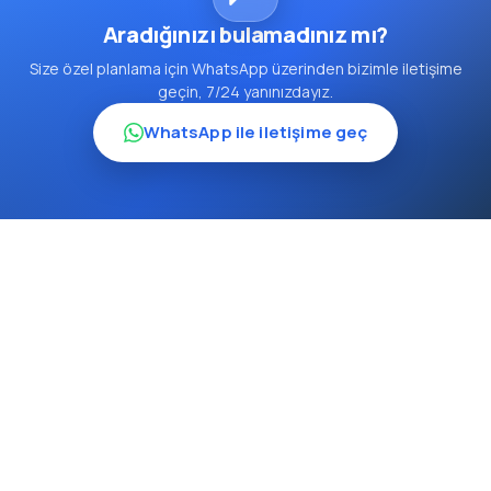
Aradığınızı bulamadınız mı?
Size özel planlama için WhatsApp üzerinden bizimle iletişime
geçin, 7/24 yanınızdayız.
WhatsApp ile iletişime geç