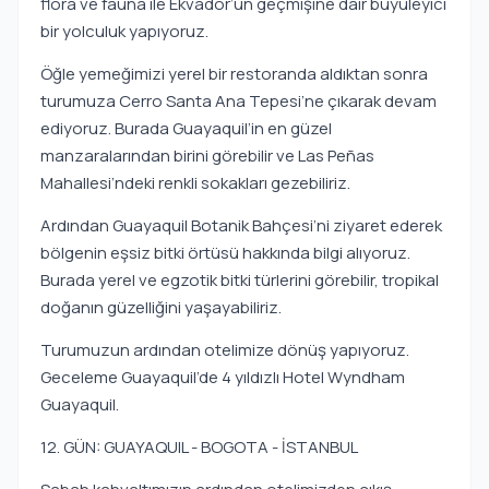
flora ve fauna ile Ekvador’un geçmişine dair büyüleyici
bir yolculuk yapıyoruz.
Öğle yemeğimizi yerel bir restoranda aldıktan sonra
turumuza Cerro Santa Ana Tepesi’ne çıkarak devam
ediyoruz. Burada Guayaquil’in en güzel
manzaralarından birini görebilir ve Las Peñas
Mahallesi’ndeki renkli sokakları gezebiliriz.
Ardından Guayaquil Botanik Bahçesi’ni ziyaret ederek
bölgenin eşsiz bitki örtüsü hakkında bilgi alıyoruz.
Burada yerel ve egzotik bitki türlerini görebilir, tropikal
doğanın güzelliğini yaşayabiliriz.
Turumuzun ardından otelimize dönüş yapıyoruz.
Geceleme Guayaquil’de 4 yıldızlı Hotel Wyndham
Guayaquil.
12. GÜN: GUAYAQUIL - BOGOTA - İSTANBUL