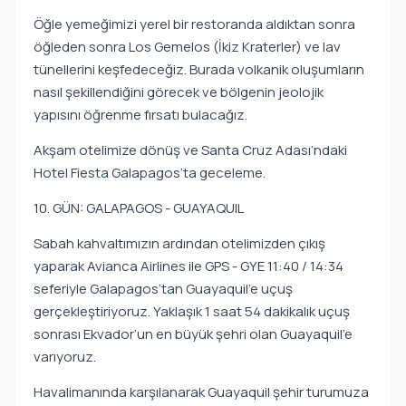
Öğle yemeğimizi yerel bir restoranda aldıktan sonra
öğleden sonra Los Gemelos (İkiz Kraterler) ve lav
tünellerini keşfedeceğiz. Burada volkanik oluşumların
nasıl şekillendiğini görecek ve bölgenin jeolojik
yapısını öğrenme fırsatı bulacağız.
Akşam otelimize dönüş ve Santa Cruz Adası’ndaki
Hotel Fiesta Galapagos’ta geceleme.
10. GÜN: GALAPAGOS - GUAYAQUIL
Sabah kahvaltımızın ardından otelimizden çıkış
yaparak Avianca Airlines ile GPS - GYE 11:40 / 14:34
seferiyle Galapagos’tan Guayaquil’e uçuş
gerçekleştiriyoruz. Yaklaşık 1 saat 54 dakikalık uçuş
sonrası Ekvador’un en büyük şehri olan Guayaquil’e
varıyoruz.
Havalimanında karşılanarak Guayaquil şehir turumuza