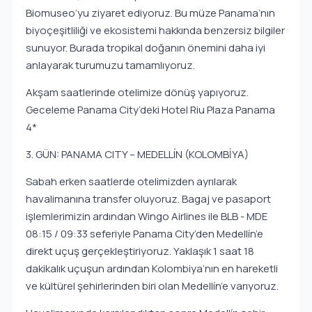
Biomuseo’yu ziyaret ediyoruz. Bu müze Panama’nın
biyoçeşitliliği ve ekosistemi hakkında benzersiz bilgiler
sunuyor. Burada tropikal doğanın önemini daha iyi
anlayarak turumuzu tamamlıyoruz.
Akşam saatlerinde otelimize dönüş yapıyoruz.
Geceleme Panama City’deki Hotel Riu Plaza Panama
4*
3. GÜN: PANAMA CITY – MEDELLÍN (KOLOMBİYA)
Sabah erken saatlerde otelimizden ayrılarak
havalimanına transfer oluyoruz. Bagaj ve pasaport
işlemlerimizin ardından Wingo Airlines ile BLB - MDE
08:15 / 09:33 seferiyle Panama City’den Medellín’e
direkt uçuş gerçekleştiriyoruz. Yaklaşık 1 saat 18
dakikalık uçuşun ardından Kolombiya’nın en hareketli
ve kültürel şehirlerinden biri olan Medellín’e varıyoruz.