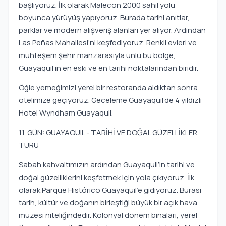
başlıyoruz. İlk olarak Malecon 2000 sahil yolu
boyunca yürüyüş yapıyoruz. Burada tarihi anıtlar,
parklar ve modern alışveriş alanları yer alıyor. Ardından
Las Peñas Mahallesi’ni keşfediyoruz. Renkli evleri ve
muhteşem şehir manzarasıyla ünlü bu bölge,
Guayaquil’in en eski ve en tarihi noktalarından biridir.
Öğle yemeğimizi yerel bir restoranda aldıktan sonra
otelimize geçiyoruz. Geceleme Guayaquil’de 4 yıldızlı
Hotel Wyndham Guayaquil.
11. GÜN: GUAYAQUIL - TARİHİ VE DOĞAL GÜZELLİKLER
TURU
Sabah kahvaltımızın ardından Guayaquil’in tarihi ve
doğal güzelliklerini keşfetmek için yola çıkıyoruz. İlk
olarak Parque Histórico Guayaquil’e gidiyoruz. Burası
tarih, kültür ve doğanın birleştiği büyük bir açık hava
müzesi niteliğindedir. Kolonyal dönem binaları, yerel