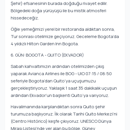
Şehir) efsanesinin burada doğduğu rivayet edilir.
Bölgedeki doğa yürüyüşü ile bu mistik atmosferi
hissedeceğiz.
Öğle yemeğimizi yerel bir restoranda aldıktan sonra,
Tur sonrası otelimize geçiyoruz. Geceleme Bogota’da
4 yıldızlı Hilton Garden Inn Bogota.
6. GÜN: BOGOTA - QUITO (EKVADOR)
Sabah kahvaltımızın ardından otelimizden çıkış
yaparak Avianca Airlines ile BOG - UIO 07:15 / 08:50
seferiyle Bogota’dan Quito’ya uçuşumuzu
gerçekleştiriyoruz. Yaklaşık 1 saat 35 dakikalık uçuşun
ardından Ekvador’un başkenti Quito’ya varıyoruz.
Havalimanında karşılandıktan sonra Quito şehir
turumuza başlıyoruz. İlk olarak Tarihi Quito Merkezi’ni
(Centro Histórico) keşfe çıkıyoruz. UNESCO Dünya
Mirası Listesi’nde yer alan bu bölge, Güney