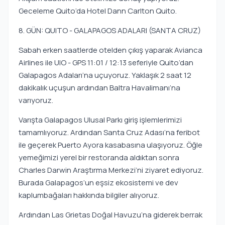
Geceleme Quito’da Hotel Dann Carlton Quito.
8. GÜN: QUITO - GALAPAGOS ADALARI (SANTA CRUZ)
Sabah erken saatlerde otelden çıkış yaparak Avianca
Airlines ile UIO - GPS 11:01 / 12:13 seferiyle Quito’dan
Galapagos Adaları’na uçuyoruz. Yaklaşık 2 saat 12
dakikalık uçuşun ardından Baltra Havalimanı’na
varıyoruz.
Varışta Galapagos Ulusal Parkı giriş işlemlerimizi
tamamlıyoruz. Ardından Santa Cruz Adası’na feribot
ile geçerek Puerto Ayora kasabasına ulaşıyoruz. Öğle
yemeğimizi yerel bir restoranda aldıktan sonra
Charles Darwin Araştırma Merkezi’ni ziyaret ediyoruz.
Burada Galapagos’un eşsiz ekosistemi ve dev
kaplumbağaları hakkında bilgiler alıyoruz.
Ardından Las Grietas Doğal Havuzu’na giderek berrak