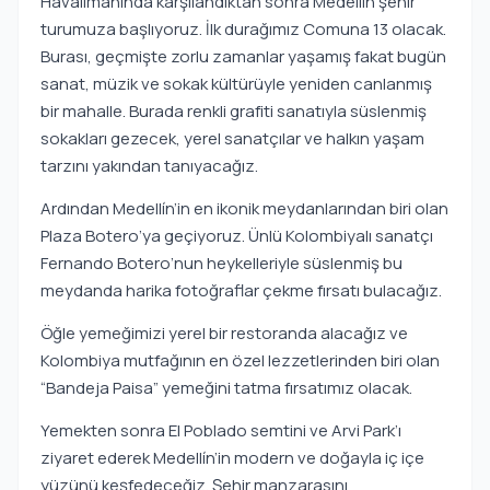
Havalimanında karşılandıktan sonra Medellín şehir
turumuza başlıyoruz. İlk durağımız Comuna 13 olacak.
Burası, geçmişte zorlu zamanlar yaşamış fakat bugün
sanat, müzik ve sokak kültürüyle yeniden canlanmış
bir mahalle. Burada renkli grafiti sanatıyla süslenmiş
sokakları gezecek, yerel sanatçılar ve halkın yaşam
tarzını yakından tanıyacağız.
Ardından Medellín’in en ikonik meydanlarından biri olan
Plaza Botero’ya geçiyoruz. Ünlü Kolombiyalı sanatçı
Fernando Botero’nun heykelleriyle süslenmiş bu
meydanda harika fotoğraflar çekme fırsatı bulacağız.
Öğle yemeğimizi yerel bir restoranda alacağız ve
Kolombiya mutfağının en özel lezzetlerinden biri olan
“Bandeja Paisa” yemeğini tatma fırsatımız olacak.
Yemekten sonra El Poblado semtini ve Arvi Park’ı
ziyaret ederek Medellín’in modern ve doğayla iç içe
yüzünü keşfedeceğiz. Şehir manzarasını