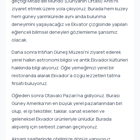
geçtiği Mitad del Mundo (Dünyanın Ortası) Anıtı’nı
ziyaret etmek üzere yola çıkıyoruz. Burada hem kuzey
hem güney yarımkürede aynı anda bulunma
deneyimini yaşayacağız ve Ekvator çizgisinde yapılan
eğlenceli bilimsel deneyleri gözlemleme şansımız
olacak.
Daha sonra Intiñan Güneş Müzesi’ni ziyaret ederek
yerel halkın astronomi bilgisi ve antik Ekvador kültürleri
hakkında bilgi alıyoruz. Öğle yemeğimizi yerel bir
restoranda alarak Ekvador’a özgü lezzetleri tatma
fırsatı buluyoruz.
Öğleden sonra Otavalo Pazarı’na gidiyoruz. Burası
Güney Amerika’nın en büyük yerel pazarlarından biri
olup, el işi tekstiller, takılar, sanat eserleri ve
geleneksel Ekvador ürünleriyle ünlüdür. Burada
alışveriş için serbest zaman geçiriyoruz.
Akşam saatlerinde otelimize dönüş yapıyoruz.