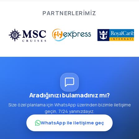
PARTNERLERIMIZ
Aradığınızı bulamadınız mı?
Size özel planlama için WhatsApp üzerinden bizimle iletişime
geçin, 7/24 yanınızdayız.
WhatsApp ile iletişime geç