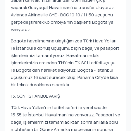
Sabah kahvaltımızın ardından otelimizden çıkış
yaparak Guayaquil Havalimanı’na transfer oluyoruz.
Avianca Airlines ile GYE - BOG 10:10 / 11:50 uçuşunu
gerçekleştirerek Kolombiya’nın başkenti Bogota’ya
varıyoruz.
Bogota havalimanına ulaştığımızda Türk Hava Yolları
ile İstanbul’a dönüş uçuşumuz için bagaj ve pasaport
işlemlerimizi tamamlıyoruz. Havalimanındaki
işlemlerimizin ardından THY’nin TK 801 tarifeli uçuşu
ile Bogota’dan hareket ediyoruz. Bogota - İstanbul
uçuşumuz 16 saat sürecek olup, Panama City’de kısa
bir teknik duraklama olacaktır.
13. GÜN: İSTANBUL VARIŞ
Türk Hava Yolları’nın tarifeli seferi ile yerel saatle
15:35’te İstanbul Havalimanı’na varıyoruz. Pasaport ve
bagaj işlemlerimizi tamamladıktan sonra anılarla dolu
muhteşem bir Güney Amerika macerasının sonuna