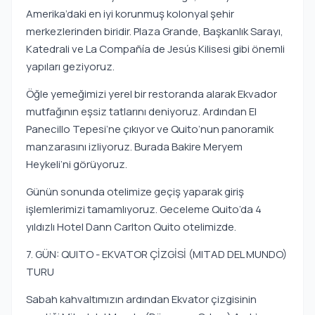
Amerika’daki en iyi korunmuş kolonyal şehir
merkezlerinden biridir. Plaza Grande, Başkanlık Sarayı,
Katedrali ve La Compañía de Jesús Kilisesi gibi önemli
yapıları geziyoruz.
Öğle yemeğimizi yerel bir restoranda alarak Ekvador
mutfağının eşsiz tatlarını deniyoruz. Ardından El
Panecillo Tepesi’ne çıkıyor ve Quito’nun panoramik
manzarasını izliyoruz. Burada Bakire Meryem
Heykeli’ni görüyoruz.
Günün sonunda otelimize geçiş yaparak giriş
işlemlerimizi tamamlıyoruz. Geceleme Quito’da 4
yıldızlı Hotel Dann Carlton Quito otelimizde.
7. GÜN: QUITO - EKVATOR ÇİZGİSİ (MITAD DEL MUNDO)
TURU
Sabah kahvaltımızın ardından Ekvator çizgisinin