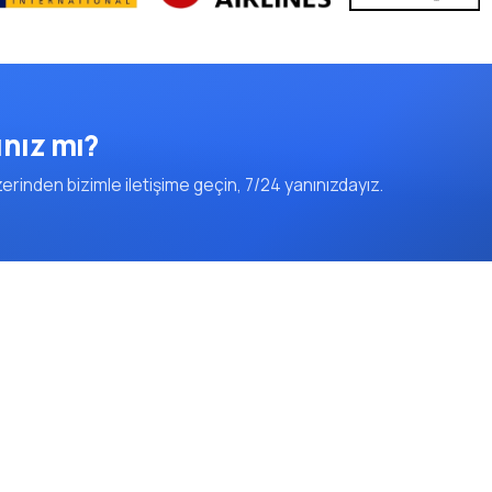
ınız mı?
rinden bizimle iletişime geçin, 7/24 yanınızdayız.