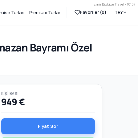
İzmir Bizbize Travel - 10137
Favoriler (
0
)
TRY
ruise Turları
Premium Turlar
amazan Bayramı Özel
KIŞI BAŞI
949 €
Fiyat Sor