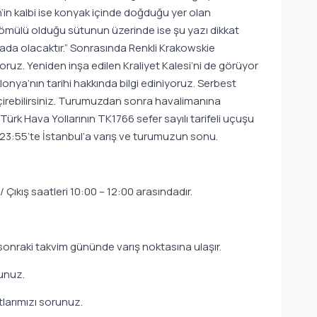
in kalbi ise konyak içinde doğduğu yer olan
gömülü olduğu sütunun üzerinde ise şu yazı dikkat
ada olacaktır.” Sonrasında Renkli Krakowskie
oruz. Yeniden inşa edilen Kraliyet Kalesi’ni de görüyor
onya’nın tarihi hakkında bilgi ediniyoruz. Serbest
çirebilirsiniz. Turumuzdan sonra havalimanına
 Türk Hava Yollarının TK1766 sefer sayılı tarifeli uçuşu
le 23:55’te İstanbul’a varış ve turumuzun sonu.
 / Çıkış saatleri 10:00 – 12:00 arasındadır.
 sonraki takvim gününde varış noktasına ulaşır.
runuz.
atlarımızı sorunuz.