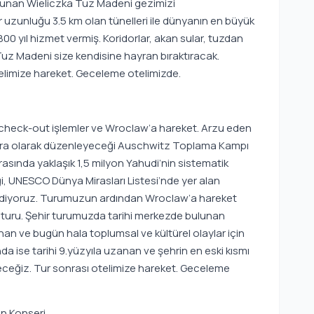
unan Wieliczka Tuz Madeni gezimizi
lir uzunluğu 3.5 km olan tünelleri ile dünyanın en büyük
0 yıl hizmet vermiş. Koridorlar, akan sular, tuzdan
ka Tuz Madeni size kendisine hayran bıraktıracak.
limize hareket. Geceleme otelimizde.
 check-out işlemler ve Wroclaw’a hareket. Arzu eden
kstra olarak düzenleyeceği Auschwitz Toplama Kampı
ırasında yaklaşık 1,5 milyon Yahudi’nin sistematik
ği, UNESCO Dünya Mirasları Listesi’nde yer alan
ediyoruz. Turumuzun ardından Wroclaw’a hareket
 turu. Şehir turumuzda tarihi merkezde bulunan
an ve bugün hala toplumsal ve kültürel olaylar için
nda ise tarihi 9.yüzyıla uzanan ve şehrin en eski kısmı
eceğiz. Tur sonrası otelimize hareket. Geceleme
n Konseri