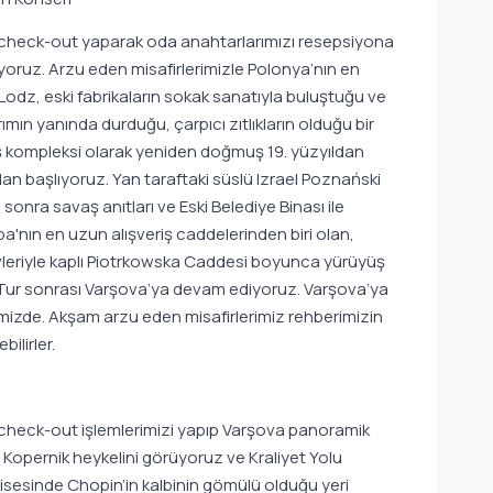
 check-out yaparak oda anahtarlarımızı resepsiyona
oruz. Arzu eden misafirlerimizle Polonya’nın en
odz, eski fabrikaların sokak sanatıyla buluştuğu ve
mın yanında durduğu, çarpıcı zıtlıkların olduğu bir
riş kompleksi olarak yeniden doğmuş 19. yüzyıldan
dan başlıyoruz. Yan taraftaki süslü Izrael Poznański
 sonra savaş anıtları ve Eski Belediye Binası ile
nın en uzun alışveriş caddelerinden biri olan,
r evleriyle kaplı Piotrkowska Caddesi boyunca yürüyüş
ur sonrası Varşova’ya devam ediyoruz. Varşova’ya
mizde. Akşam arzu eden misafirlerimiz rehberimizin
ilirler.
 check-out işlemlerimizi yapıp Varşova panoramik
 Kopernik heykelini görüyoruz ve Kraliyet Yolu
isesinde Chopin’in kalbinin gömülü olduğu yeri