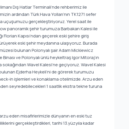
manı Dış Hatlar Terminali’nde rehberimiz ile
imizin ardından Türk Hava Yolları’nın TK1271 sefer
w’a uçuşumuzu gerçekleştiriyoruz. Yerel saat ile
kow panoramik şehir turumuza Barbakan Kalesi ile
ığı Florian Kapısı’ndan geçerek eski şehire giriş
ürüyerek eski şehir meydanına ulaşıyoruz. Burada
 müzesi bulunan Polonyalı şair Adam Mickiewicz
 Binası ve Polonyalı ünlü heykeltraş Igor Mitoraj’ın
a sokağından Wavel Kalesi’ne geçiyoruz. Wavel Kalesi
a bulunan Ejderha Heykeli’ni de görerek turumuzu
Check-in işlemleri ve konaklama otelimizde. Arzu eden
den seyredebilecekleri 1 saatlik ekstra tekne turuna
arzu eden misafirlerimizle dünyanın en eski tuz
iklerini gerçekleştirdikleri, tarihi 13.yüzyıla kadar