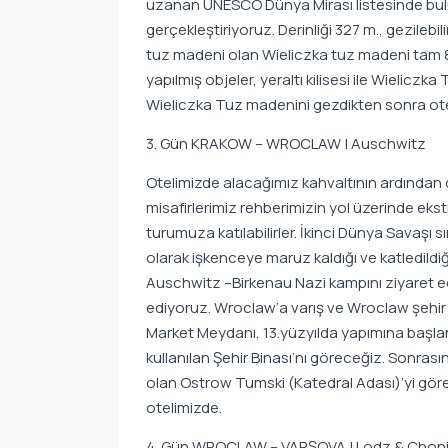
uzanan UNESCO Dünya Mirası listesinde bul
gerçekleştiriyoruz. Derinliği 327 m., gezilebi
tuz madeni olan Wieliczka tuz madeni tam 80
yapılmış objeler, yeraltı kilisesi ile Wielicz
Wieliczka Tuz madenini gezdikten sonra ote
3. Gün KRAKOW – WROCLAW | Auschwitz
Otelimizde alacağımız kahvaltının ardından
misafirlerimiz rehberimizin yol üzerinde e
turumuza katılabilirler. İkinci Dünya Savaşı s
olarak işkenceye maruz kaldığı ve katledildi
Auschwitz –Birkenau Nazi kampını ziyaret 
ediyoruz. Wroclaw’a varış ve Wroclaw şehir
Market Meydanı, 13.yüzyılda yapımına başlan
kullanılan Şehir Binası’nı göreceğiz. Sonrası
olan Ostrow Tumski (Katedral Adası)’yi gör
otelimizde.
4. Gün WROCLAW – VARŞOVA | Lodz & Chopi