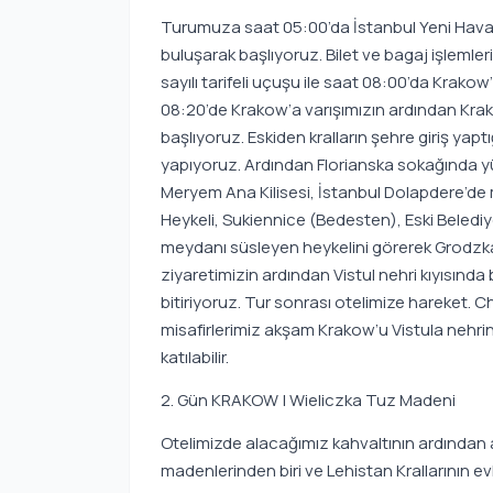
Turumuza saat 05:00’da İstanbul Yeni Havali
buluşarak başlıyoruz. Bilet ve bagaj işlemler
sayılı tarifeli uçuşu ile saat 08:00’da Krako
08:20’de Krakow’a varışımızın ardından Kra
başlıyoruz. Eskiden kralların şehre giriş yapt
yapıyoruz. Ardından Florianska sokağında y
Meryem Ana Kilisesi, İstanbul Dolapdere’de
Heykeli, Sukiennice (Bedesten), Eski Belediye
meydanı süsleyen heykelini görerek Grodzk
ziyaretimizin ardından Vistul nehri kıyısınd
bitiriyoruz. Tur sonrası otelimize hareket. 
misafirlerimiz akşam Krakow’u Vistula nehrin
katılabilir.
2. Gün KRAKOW | Wieliczka Tuz Madeni
Otelimizde alacağımız kahvaltının ardından 
madenlerinden biri ve Lehistan Krallarının evlil