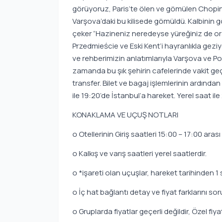
görüyoruz, Paris’te ölen ve gömülen Chopin’
Varşova’daki bu kilisede gömüldü. Kalbinin 
çeker “Hazineniz neredeyse yüreğiniz de or
Przedmieście ve Eski Kent’i hayranlıkla geziy
ve rehberimizin anlatımlarıyla Varşova ve Pol
zamanda bu şık şehirin cafelerinde vakit ge
transfer. Bilet ve bagaj işlemlerinin ardından
ile 19:20’de İstanbul’a hareket. Yerel saat i
KONAKLAMA VE UÇUŞ NOTLARI
o Otellerinin Giriş saatleri 15:00 – 17:00 arası
o Kalkış ve varış saatleri yerel saatlerdir.
o *işareti olan uçuşlar, hareket tarihinden 1
o İç hat bağlantı detay ve fiyat farklarını so
o Gruplarda fiyatlar geçerli değildir, Özel fiy