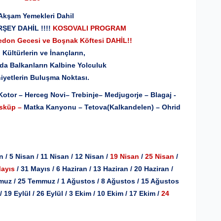
– Akşam Yemekleri Dahil
ŞEY DAHİL !!!!
KOSOVALI PROGRAM
edon Gecesi ve Boşnak Köftesi DAHİL!!
 Kültürlerin ve İnançların,
rın Kalbine Yolculuk
Buluşma Noktası
.
Kotor – Herceg Novi– Trebinje– Medjugorje – Blagaj -
Üsküp –
Matka Kanyonu – Tetova(Kalkandelen) – Ohrid
n / 5 Nisan / 11 Nisan / 12 Nisan /
19 Nisan
/
25 Nisan
/
Mayıs
/ 31 Mayıs / 6 Haziran / 13 Haziran / 20 Haziran /
muz / 25 Temmuz / 1 Ağustos / 8 Ağustos / 15 Ağustos
 / 19 Eylül / 26 Eylül / 3 Ekim / 10 Ekim / 17 Ekim /
24