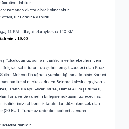
 ücretine dahildir.
est zamanda ekstra olarak alınacaktır.
ftesi, tur ücretine dahildir.
agaj 11 KM , Blagaj- Saraybosna 140 KM
 tahmini
: 19:00
ş.Yolculuğumuz sonrası canlılığın ve hareketliliğin yeni
an Belgrad şehir turumuza şehrin en şık caddesi olan Knez
h Sultan Mehmed’in uğruna yaralandığı ama fethinin Kanuni
masının ikmal merkezlerinden Belgrad kalesine geçiyoruz,
ykeli, İstanbul Kapı, Askeri müze, Damat Ali Paşa türbesi,
olan Tuna ve Sava nehri birleşme noktasını göreceğimiz
 misafirlerimiz rehberimiz tarafından düzenlenecek olan
ler.(20 EUR)
Turumuz ardından serbest zamana
 ücretine dahildir.