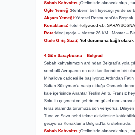
Sabah Kahvaltısı;
Otelimizde alınacak olup , tur
Öğle Yemeği:
Rehberin belirleyeceği yerde serb
Akşam Yemeği:
Yöresel Restaurant’da Boşnak Kö
Konaklama:
Hotel
Hollywood v.b. SARAYBOSNA
Rota:
Medjugorje – Mostar 26 KM , Mostar – Bl
Otele Giriş Saati;
Yol durumuna
bağlı olarak
4.Gün Saraybosna – Belgrad
Sabah kahvaltımızın ardından Belgrad’a yola çıkı
sembolü Avrupanın en eski kentlerinden biri ol
Mihailova caddesi ile başlıyoruz.Ardından Fati
Sultan Süleyman’a nasip olduğu Osmanlı donan
kale içerisinde Anahtar Teslim Anıtı, Fransız he
Sokullu çeşmesi ve şehrin en güzel manzarası 
teras alanında turumuza son veriyoruz.
Dileyen
Tuna ve Sava nehri tekne aktivitesine katılabilir
geçiyoruz.Konaklama Belgrad’ta ki otelimizde.
Sabah Kahvaltısı;
Otelimizde alınacak olup , tur