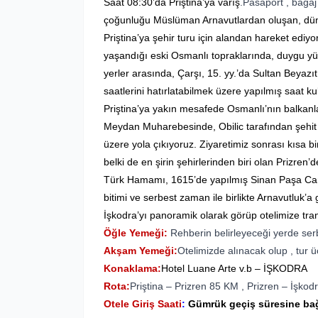
Saat 08:30’da Priştina’ya varış
.Pasaport , bagaj
çoğunluğu Müslüman Arnavutlardan oluşan, dün
Priştina’ya şehir turu için alandan hareket ediy
yaşandığı eski Osmanlı topraklarında, duygu yü
yerler arasında, Çarşı, 15. yy.’da Sultan Beyazı
saatlerini hatırlatabilmek üzere yapılmış saat 
Priştina’ya yakın mesafede Osmanlı’nın balkanl
Meydan Muharebesinde, Obilic tarafından şehit 
üzere yola çıkıyoruz. Ziyaretimiz sonrası
kısa bi
belki de en şirin şehirlerinden biri olan Prizr
Türk Hamamı, 1615’de yapılmış Sinan Paşa Camii
bitimi ve serbest zaman ile birlikte Arnavutluk’a
İşkodra’yı panoramik olarak görüp otelimize tra
Öğle Yemeği:
Rehberin belirleyeceği yerde ser
Akşam Yemeği:
Otelimizde alınacak olup , tur üc
Konaklama:
Hotel Luane Arte v.b – İŞKODRA
Rota:
Priştina – Prizren 85 KM , Prizren – İşko
Otele Giriş Saati
:
Gümrük geçiş süresine bağl