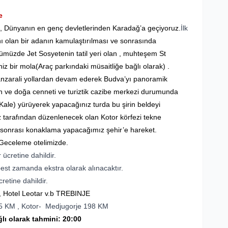
e
 , Dünyanın en genç devletlerinden Karadağ’a geçiyoruz.
İlk
ı olan bir adanın kamulaştırılması ve sonrasında
nümüzde Jet Sosyetenin tatil yeri olan , muhteşem St
z bir mola(Araç parkındaki müsaitliğe bağlı olarak) .
manzarali yollardan devam ederek Budva’yı panoramik
ih ve doğa cenneti ve turiztik cazibe merkezi durumunda
Kale) yürüyerek yapacağınız turda bu şirin beldeyi
iz tarafından düzenlenecek olan Kotor körfezi tekne
uz sonrası konaklama yapacağımız şehir’e hareket.
Geceleme otelimizde.
 ücretine dahildir.
est zamanda ekstra olarak alınacaktır.
retine dahildir.
 Hotel Leotar v.b TREBINJE
25 KM , Kotor- Medjugorje 198 KM
lı olarak tahmini
: 20:00