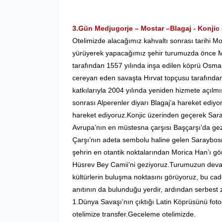
3.Gün Medjugorje – Mostar –Blagaj - Konjic
Otelimizde alacağımız kahvaltı sonrası tarihi M
yürüyerek yapacağımız şehir turumuzda önce M
tarafından 1557 yılında inşa edilen köprü Osman
cereyan eden savaşta Hırvat topçusu tarafından
katkılarıyla 2004 yılında yeniden hizmete açılm
sonrası Alperenler diyarı Blagaj’a hareket ediy
hareket ediyoruz.Konjic üzerinden geçerek Sara
Avrupa’nın en müstesna çarşısı Başçarşı’da gezi
Çarşı’nın adeta sembolu haline gelen Saraybos
şehrin en otantik noktalarından Morica Han’ı g
Hüsrev Bey Camii’ni geziyoruz.Turumuzun devam
kültürlerin buluşma noktasını görüyoruz, bu 
anıtının da bulunduğu yerdir, ardından serbest
1.Dünya Savaşı’nın çıktığı Latin Köprüsünü fot
otelimize transfer.Geceleme otelimizde.