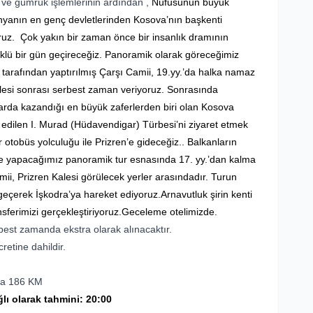
 ve gümrük işlemlerinin ardından ,
Nüfusunun büyük
yanın en genç devletlerinden Kosova’nın başkenti
oruz. Çok yakın bir zaman önce bir insanlık dramının
klü bir gün geçireceğiz. Panoramik olarak göreceğimiz
t tarafından yaptırılmış Çarşı Camii, 19.yy.’da halka namaz
kulesi sonrası serbest zaman veriyoruz. Sonrasında
arda kazandığı en büyük zaferlerden biri olan Kosova
edilen I.
Murad (Hüdavendigar) Türbesi’ni ziyaret etmek
r otobüs yolculuğu ile Prizren’e gideceğiz.. Balkanların
en’de yapacağımız panoramik tur esnasında 17. yy.’dan kalma
, Prizren Kalesi görülecek yerler arasındadır. Turun
 geçerek İşkodra’ya hareket ediyoruz.Arnavutluk şirin kenti
nsferimizi gerçekleştiriyoruz.Geceleme otelimizde.
best zamanda ekstra olarak alınacaktır.
retine dahildir.
dra 186 KM
ı olarak tahmini: 20:00