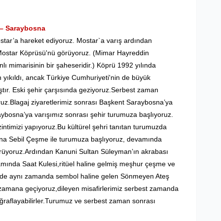
 – Saraybosna
ostar’a hareket ediyoruz.
Mostar`a varış ardından
ostar Köprüsü'nü görüyoruz. (Mimar Hayreddin
lı mimarisinin bir şaheseridir.) Köprü 1992 yılında
 yıkıldı, ancak Türkiye Cumhuriyeti'nin de büyük
ıştır. Eski şehir çarşısında geziyoruz.Serbest zaman
oruz.Blagaj ziyaretlerimiz sonrası Başkent Saraybosna’ya
ybosna’ya varışımız sonrası şehir turumuza başlıyoruz.
ntimizi yapıyoruz.Bu kültürel şehri tanıtan turumuzda
na Sebil Çeşme ile turumuza başlıyoruz, devamında
örüyoruz.Ardından Kanuni Sultan Süleyman’ın akrabası
ında Saat Kulesi,ritüel haline gelmiş meşhur çeşme ve
cadde aynı zamanda sembol haline gelen Sönmeyen Ateş
 zamana geçiyoruz,dileyen misafirlerimiz serbest zamanda
oğraflayabilirler.Turumuz ve serbest zaman sonrası