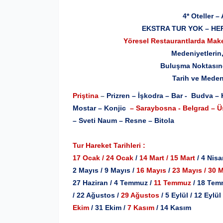
4* Oteller 
EKSTRA TUR YOK – HER
Yöresel Restaurantlarda Mak
Medeniyetlerin,
Buluşma Noktasında Balkanla
Tarih ve Medeniyetlerin 
Priştina
–
Prizren – İşkodra – Bar - Budva – 
Mostar – Konjic
– Saraybosna - Belgrad – 
– Sveti Naum – Resne – Bitola
Tur Hareket Tarihleri :
17 Ocak / 24 Ocak
/
14 Mart / 15 Mart
/ 4 Nisa
2 Mayıs / 9 Mayıs /
16 Mayıs
/
23 Mayıs / 30 
27 Haziran / 4 Temmuz /
11 Temmuz
/ 18 Tem
/ 22 Ağustos /
29 Ağustos
/ 5 Eylül / 12 Eylül
Ekim
/ 31 Ekim /
7 Kasım
/ 14 Kasım