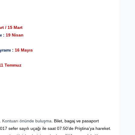
rt / 15 Mart
ı :
19 Nisan
yramı :
16 Mayıs
11 Temmuz
 …. Kontuarı önünde buluşma.
Bilet, bagaj ve pasaport
17 sefer sayılı uçağı ile saat 07:50’de Priştina’ya hareket.