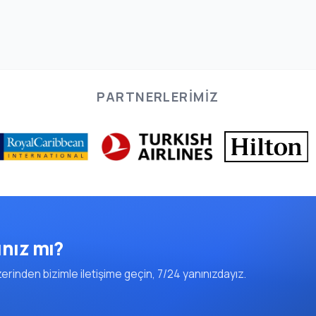
PARTNERLERIMIZ
ınız mı?
rinden bizimle iletişime geçin, 7/24 yanınızdayız.