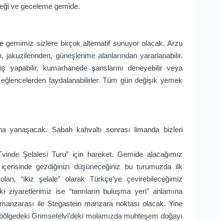
meği ve geceleme gemide.
gemimiz sizlere birçok alternatif sunuyor olacak. Arzu
 jakuzilerinden, güneşlenme alanlarından yararlanabilir.
ş yapabilir, kumarhanede şanslarını deneyebilir veya
 eğlencelerden faydalanabilirler. Tüm gün değişik yemek
a yanaşacak. Sabah kahvaltı sonrası limanda bizleri
nde Şelalesi Turu” için hareket. Gemide alacağımız
 içerisinde gezdiğinizi düşüneceğiniz bu turumuzda ilk
olan, “ikiz şelale” olarak Türkçe’ye çevirebileceğimiz
i ziyaretlerimiz ise “tanrıların buluşma yeri” anlamına
manzarası ile Stegastein manzara noktası olacak. Yine
ir bölgedeki Grimsetelvi’deki molamızda muhteşem doğayı