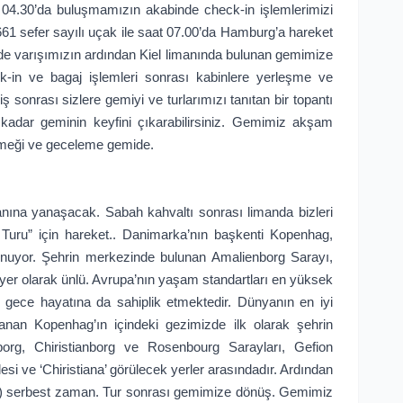
t 04.30’da buluşmamızın akabinde check-in işlemlerimizi
61 sefer sayılı uçak ile saat 07.00’da Hamburg’a hareket
’de varışımızın ardından Kiel limanında bulunan gemimize
in ve bagaj işlemleri sonrası kabinlere yerleşme ve
sonrası sizlere gemiyi ve turlarımızı tanıtan bir topantı
dar geminin keyfini çıkarabilirsiniz. Gemimiz akşam
meği ve geceleme gemide.
ına yanaşacak. Sabah kahvaltı sonrası limanda bizleri
Turu” için hareket.. Danimarka’nın başkenti Kopenhag,
unuyor. Şehrin merkezinde bulunan Amalienborg Sarayı,
i yer olarak ünlü. Avrupa’nın yaşam standartları en yüksek
gece hayatına da sahiplik etmektedir. Dünyanın en iyi
anan Kopenhag’ın içindeki gezimizde ilk olarak şehrin
org, Chiristianborg ve Rosenbourg Sarayları, Gefion
si ve ‘Chiristiana’ görülecek yerler arasındadır. Ardından
) serbest zaman. Tur sonrası gemimize dönüş. Gemimiz