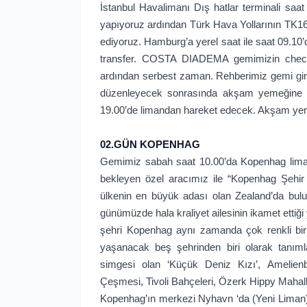
İstanbul Havalimanı Dış hatlar terminali saa
yapıyoruz ardından Türk Hava Yollarının TK16
ediyoruz. Hamburg’a yerel saat ile saat 09.10
transfer. COSTA DIADEMA gemimizin check-
ardından serbest zaman. Rehberimiz gemi giriş 
düzenleyecek sonrasında akşam yemeğine ka
19.00’de limandan hareket edecek. Akşam ye
02.GÜN KOPENHAG
Gemimiz sabah saat 10.00’da Kopenhag liman
bekleyen özel aracımız ile “Kopenhag Şehir 
ülkenin en büyük adası olan Zealand’da bul
günümüzde hala kraliyet ailesinin ikamet ettiğ
şehri Kopenhag aynı zamanda çok renkli bir 
yaşanacak beş şehrinden biri olarak tanıml
simgesi olan ‘Küçük Deniz Kızı’, Amelienb
Çeşmesi, Tivoli Bahçeleri, Özerk Hippy Mahalle
Kopenhag’ın merkezi Nyhavn ‘da (Yeni Liman