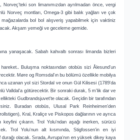
e, Norveç’teki son limanımızdan ayrılmadan önce, vergi
 ünlü Norveç montları, Omega-3 gibi balık yağları ve çok
iz mağazalarda bol bol alışveriş yapabilmek için vaktiniz
rılacak. Akşam yemeği ve geceleme gemide.
na yanaşacak. Sabah kahvaltı sonrası limanda bizleri
n hareket.. Buluşma noktasından otobüs sizi Ålesund'un
türecektir. Møre og Romsdal'ın bu bölümü özellikle mobilya
yunca uzanan yol sizi Stordal ve onun Gül Kilisesi (1789'da
ünlü Valldal'a götürecektir. Bir sonraki durak, 5 m'lik dar ve
zellikteki Gudbrandsjuvet'te olacak. Geçidin bir tarafından
irsiniz. Buradan otobüs, Ulusal Park Reinheimen'den
rollstigen), Kral, Kraliçe ve Piskopos dağlarının ve ayrıca
keyfini çıkarın. Trol Yolu'ndan aşağı inerken, sürücü
k. Trol Yolu'nun alt kısmında, Stigfossen'in en iyi
raf durağı olacak. Sırada, Avrupa'nın en yüksek dikey kaya