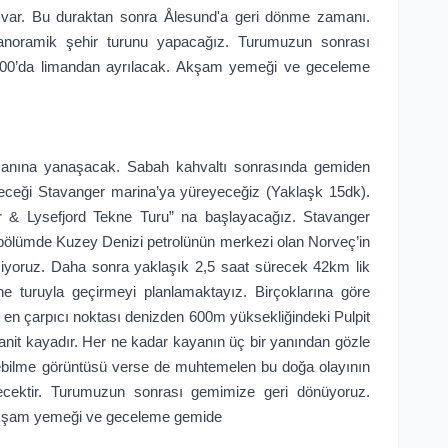
ti var. Bu duraktan sonra Ålesund'a geri dönme zamanı.
anoramik şehir turunu yapacağız. Turumuzun sonrası
.00’da limandan ayrılacak. Akşam yemeği ve geceleme
manına yanaşacak. Sabah kahvaltı sonrasında gemiden
eceği Stavanger marina’ya yüreyeceğiz (Yaklaşk 15dk).
 & Lysefjord Tekne Turu” na başlayacağız. Stavanger
k bölümde Kuzey Denizi petrolünün merkezi olan Norveç’in
eziyoruz. Daha sonra yaklaşık 2,5 saat sürecek 42km lik
ne turuyla geçirmeyi planlamaktayız. Birçoklarına göre
 en çarpıcı noktası denizden 600m yüksekliğindeki Pulpit
anit kayadır. Her ne kadar kayanın üç bir yanından gözle
şebilme görüntüsü verse de muhtemelen bu doğa olayının
kecektir. Turumuzun sonrası gemimize geri dönüyoruz.
Akşam yemeği ve geceleme gemide