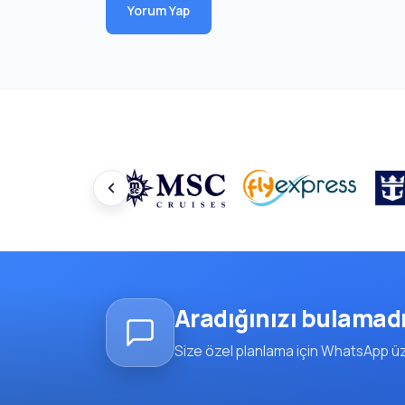
Yorum Yap
Aradığınızı bulamad
Size özel planlama için WhatsApp üze