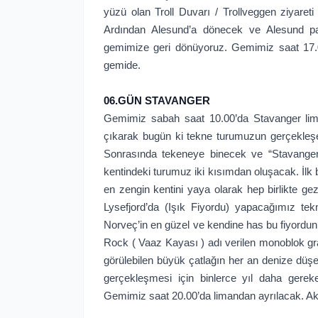
yüzü olan Troll Duvarı / Trollveggen ziyare
Ardından Alesund’a dönecek ve Alesund p
gemimize geri dönüyoruz. Gemimiz saat 17
gemide.
06.GÜN STAVANGER
Gemimiz sabah saat 10.00’da Stavanger li
çıkarak bugün ki tekne turumuzun gerçekleş
Sonrasında tekeneye binecek ve “Stavanger
kentindeki turumuz iki kısımdan oluşacak. İl
en zengin kentini yaya olarak hep birlikte g
Lysefjord’da (Işık Fiyordu) yapacağımız tek
Norveç’in en güzel ve kendine has bu fiyordun
Rock ( Vaaz Kayası ) adı verilen monoblok gr
görülebilen büyük çatlağın her an denize dü
gerçekleşmesi için binlerce yıl daha gere
Gemimiz saat 20.00’da limandan ayrılacak. 