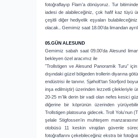
fotoğraflayıp Flam’a dönüyoruz. Tur bitimind
iadesi de alabileceğiniz, çok hafif kaz tüyü
çeşitli diğer hediyelik eşyaları bulabileceğin
olacak.. Gemimiz saat 18.00’da limandan ay
05.GÜN ALESUND
Gemimiz sabah saat 09.00’da Alesund limanı
bekleyen özel aracımız ile
"Trollstigen ve Alesund Panoramik Turu" içi
dışındaki güzel bölgeden trollerin diyarına gö
endüstrisi ile tanınır. Sjøholt'tan Storfjord bo
inşa edilmiştir) üzerinden lezzetli çilekleriyle 
20-25 m'lik derin bir vadi olan nefes kesici gü
diğerine bir köprünün üzerinden yürüyebil
Trollstigen platosuna gidecek. Troll Yolu'nun (T
şelale Stigfossen'in muhteşem manzarasının 
otobüsü 11 keskin virajdan güvenle sürece
fotoğraflarını çekebileceğiniz ekstra bir fotoğ