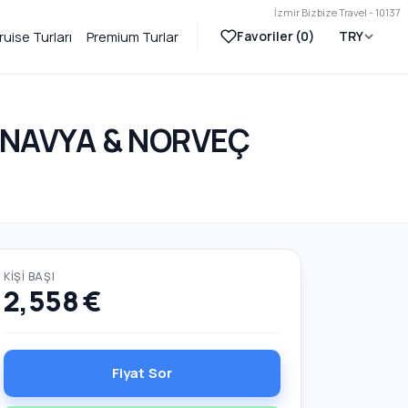
İzmir Bizbize Travel - 10137
Favoriler (
0
)
TRY
ruise Turları
Premium Turlar
İNAVYA & NORVEÇ
KIŞI BAŞI
2,558 €
Fiyat Sor