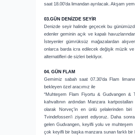
saat 18.00’da limandan ayrılacak. Akşam ye
03.GÜN DENİZDE SEYİR
Denizde seyir halinde geçecek bu günümüzde 
edenler geminin açık ve kapalı havuzlarından,
İsteyenler gümrüksüz mağazalardan alışveri
onlarca barda icra edilecek değişik müzik ve
alternatifleri de sizleri bekliyor.
04. GÜN FLAM
Gemimiz sabah saat 07.30’da Flam limanın
bekleyen özel aracımız ile
“Muhteşem Flam Fiyortu & Gudvangen & Tvi
kahvaltının ardından Manzara kartpostalları
olarak Norveç’in en ünlü şelalerinden biri 
Tvindefossen’i ziyaret ediyoruz. Daha sonrak
gelen Gudvangen, keyifli yolu ve muhteşem 
çok keyifli bir başka manzara sunan farklı b