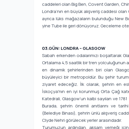
caddeleri olan Big Ben, Covent Garden, China
Londra’nın en büyük alışveriş caddesi olan O
ayrıca lüks mağazaların bulunduğu New Bond
yine Tube ile geri dönüyoruz. Geceleme ote
03.GÜN: LONDRA – GLASGOW
Sabah erkenden odalarımızı boşaltarak Gl
Ortalama 4,5 saatlik bir tren yolculuğunun 
en dinamik şehirlerinden biri olan Glas
büyüleyici bir metropoldür. Bu şehir turum
ziyaret edeceğiz. İlk olarak, şehrin en esk
İskoçya'nın en iyi korunmuş Orta Çağ kate
Katedrali, Glasgow’un kalbi sayılan ve 1781 
Burada, şehrin önemli anıtlarını ve tari
(Belediye Binası), şehrin ünlü alışveriş ca
Clyde Nehri görülecek yerler arasındadır.
Turumuzun ardından, akşam yemeği için s