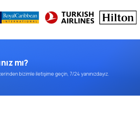
ınız mı?
rinden bizimle iletişime geçin, 7/24 yanınızdayız.