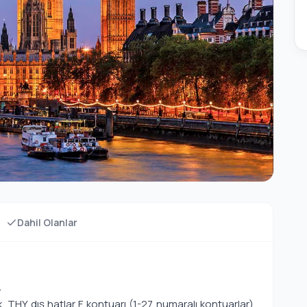
Dahil Olanlar
A
, THY dış hatlar F kontuarı (1-27 numaralı kontuarlar)