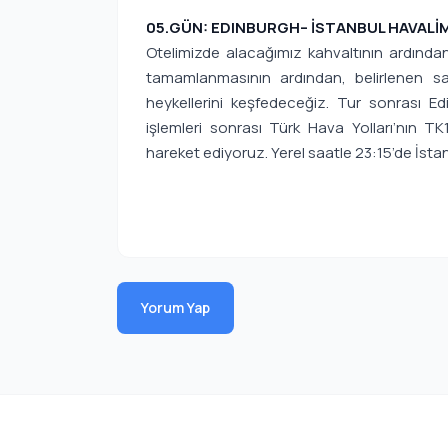
05.GÜN: EDINBURGH– İSTANBUL HAVALİ
Otelimizde alacağımız kahvaltının ardından
tamamlanmasının ardından, belirlenen s
heykellerini keşfedeceğiz. Tur sonrası 
işlemleri sonrası Türk Hava Yolları’nın TK
hareket ediyoruz. Yerel saatle 23:15’de İst
Yorum Yap