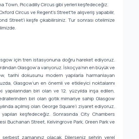
 Town, Piccadilly Circus gibi yerleri keşfedeceğiz.
xford Circus ve Regent’s Street'te alışveriş yapabilir,
 Street’i keşfe çıkabilirsiniz. Tur sonrası otelimize
limizde.
asgow için tren istasyonuna doğru hareket ediyoruz.
ardından Glasgow’a varıyoruz. İskoçya’nın en büyük ve
gow, tarihi dokusunu modern yapılarla harmanlayan
uzda, Glasgow’un en önemli ve etkileyici noktalarını
i yapılarından biri olan ve 12. yüzyılda inşa edilen,
drallerinden biri olan gotik mimariye sahip Glasgow
yılında açılmış olan George Square’i ziyaret ediyoruz.
hi yapıları keşfedeceğiz. Sonrasında City Chambers
ddesi Buchanan Street, Kelvingrove Park, Green Park ve
erbest zamanınız olacak. Dilerseniz şehrin yerel