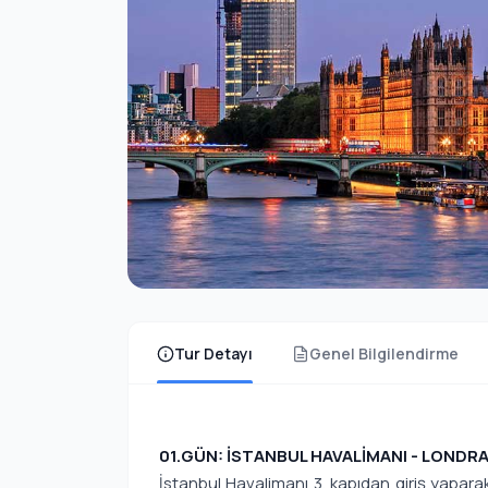
Tur Detayı
Genel Bilgilendirme
01.GÜN: İSTANBUL HAVALİMANI - LONDR
İstanbul Havalimanı 3. kapıdan giriş yaparak