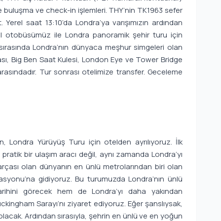
te buluşma ve check-in işlemleri. THY’nin TK1963 sefer
t. Yerel saat 13:10’da Londra’ya varışımızın ardından
zel otobüsümüz ile Londra panoramik şehir turu için
sırasında Londra’nın dünyaca meşhur simgeleri olan
sı, Big Ben Saat Kulesi, London Eye ve Tower Bridge
 arasındadır. Tur sonrası otelimize transfer. Geceleme
n, Londra Yürüyüş Turu için otelden ayrılıyoruz. İlk
 pratik bir ulaşım aracı değil, aynı zamanda Londra’yı
rçası olan dünyanın en ünlü metrolarından biri olan
tasyonu’na gidiyoruz. Bu turumuzda Londra’nın ünlü
rihini görecek hem de Londra’yı daha yakından
ckingham Sarayı’nı ziyaret ediyoruz. Eğer şanslıysak,
olacak. Ardından sırasıyla, şehrin en ünlü ve en yoğun