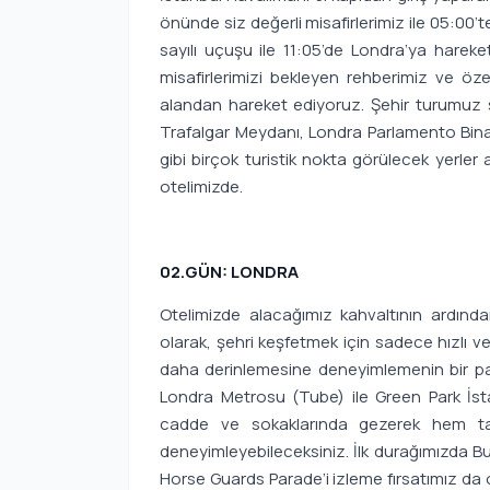
önünde siz değerli misafirlerimiz ile 05:00’
sayılı uçuşu ile 11:05’de Londra’ya hareke
misafirlerimizi bekleyen rehberimiz ve ö
alandan hareket ediyoruz. Şehir turumuz 
Trafalgar Meydanı, Londra Parlamento Bina
gibi birçok turistik nokta görülecek yerler
otelimizde.
02.GÜN: LONDRA
Otelimizde alacağımız kahvaltının ardında
olarak, şehri keşfetmek için sadece hızlı ve
daha derinlemesine deneyimlemenin bir pa
Londra Metrosu (Tube) ile Green Park İs
cadde ve sokaklarında gezerek hem ta
deneyimleyebileceksiniz. İlk durağımızda Bu
Horse Guards Parade’i izleme fırsatımız da 