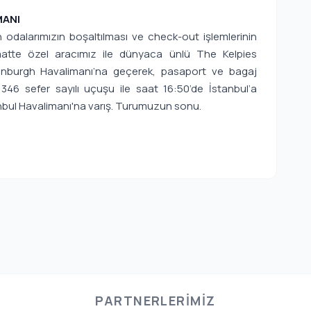
MANI
 odalarımızın boşaltılması ve check-out işlemlerinin
aatte özel aracımız ile dünyaca ünlü The Kelpies
Edinburgh Havalimanı’na geçerek, pasaport ve bagaj
1346 sefer sayılı uçuşu ile saat 16:50’de İstanbul’a
anbul Havalimanı'na varış. Turumuzun sonu.
PARTNERLERIMIZ