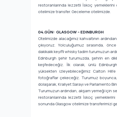
restoranlarında lezzetli İskoç yemeklerini d
otelimize transfer. Geceleme otelimizde.
04.GÜN: GLASGOW – EDINBURGH
Otelimizde alacağımız kahvaltının ardından 
çıkıyoruz. Yolculuğumuz sırasında, önce
dakikalık keyifli whisky tadim turumuzun ar
Edinburgh şehir turumuzda, şehrin en dikka
keşfedeceğiz. İlk olarak, ünlü Edinburg
yüksekten izleyebileceğimiz Calton Hill
fotoğraflar çekeceğiz. Turumuz boyunca, 
dolaşarak, Kraliyet Sarayı ve Parlamento Bin
Turumuzun ardından, akşam yemeği için ser
restoranlarında lezzetli İskoç yemeklerini
sonunda Glasgow otelimize transferimizi ge