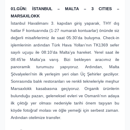
01.GÜN: İSTANBUL – MALTA – 3 CITIES –
MARSAXLOKK
İstanbul Havalimanı 3. kapıdan giriş yaparak, THY dış
hatlar F kontuarında (1-27 numaralı kontuarlar) önünde siz
değerli misafirlerimiz ile saat 05:30’da buluşma. Check-in
işlemlerinin ardından Türk Hava Yolları’nın TK1369 sefer
sayılı uçuşu ile 08:10’da Malta’ya hareket. Yerel saat ile
08:45’te Malta’ya varış. Bizi bekleyen aracımız ile
panoramik turumuzu yapıyoruz. Ardından, Malta
Şövalyeleri'nin ilk yerleşim yeri olan Üç Şehirler geziliyor.
Sonrasında balık restoranları ve renkli tekneleriyle meşhur
Marsaxlokk kasabasına geçiyoruz. Organik ürünlerin
bulunduğu pazarı, geleneksel evleri ve Osmanlı'nın adaya
ilk çıktığı yer olması nedeniyle tarihi önem taşıyan bu
köyde fotoğraf molası ve öğle yemeği için serbest zaman.
Ardından otelimize transfer.