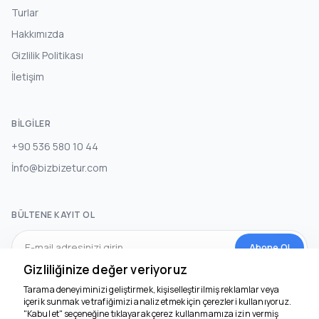
Turlar
Hakkımızda
Gizlilik Politikası
İletişim
BILGILER
+90 536 580 10 44
İnfo@bizbizetur.com
BÜLTENE KAYIT OL
Abone Ol
Gizliliğinize değer veriyoruz
Tarama deneyiminizi geliştirmek, kişiselleştirilmiş reklamlar veya
SOSYAL MEDYA
içerik sunmak ve trafiğimizi analiz etmek için çerezleri kullanıyoruz.
"Kabul et" seçeneğine tıklayarak çerez kullanmamıza izin vermiş