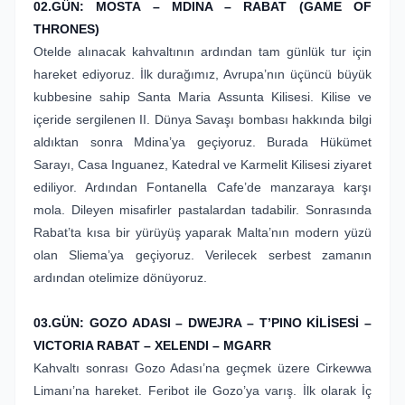
02.GÜN: MOSTA – MDINA
– RABAT (GAME OF
THRONES)
Otelde alınacak kahvaltının ardından tam günlük tur için
hareket ediyoruz. İlk durağımız, Avrupa’nın üçüncü büyük
kubbesine sahip Santa Maria Assunta Kilisesi. Kilise ve
içeride sergilenen II. Dünya Savaşı bombası hakkında bilgi
aldıktan sonra Mdina’ya geçiyoruz. Burada Hükümet
Sarayı, Casa Inguanez, Katedral ve Karmelit Kilisesi ziyaret
ediliyor. Ardından Fontanella Cafe’de manzaraya karşı
mola. Dileyen misafirler pastalardan tadabilir. Sonrasında
Rabat’ta kısa bir yürüyüş yaparak Malta’nın modern yüzü
olan Sliema’ya geçiyoruz. Verilecek serbest zamanın
ardından otelimize dönüyoruz.
03.GÜN: GOZO ADASI
– DWEJRA – T’PINO KİLİSESİ –
VICTORIA RABAT – XELENDI – MGARR
Kahvaltı sonrası Gozo Adası’na geçmek üzere Cirkewwa
Limanı’na hareket. Feribot ile Gozo’ya varış. İlk olarak İç