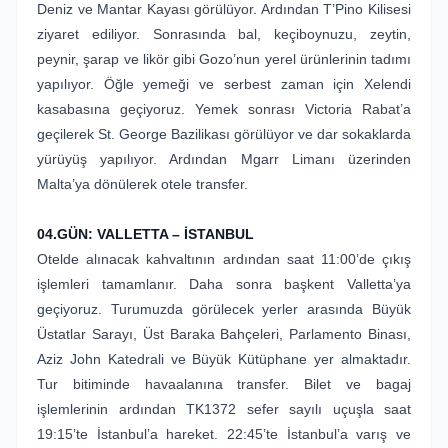
Deniz ve Mantar Kayası görülüyor. Ardından T’Pino Kilisesi
ziyaret ediliyor. Sonrasında bal, keçiboynuzu, zeytin,
peynir, şarap ve likör gibi Gozo’nun yerel ürünlerinin tadımı
yapılıyor. Öğle yemeği ve serbest zaman için Xelendi
kasabasına geçiyoruz. Yemek sonrası Victoria Rabat’a
geçilerek St. George Bazilikası görülüyor ve dar sokaklarda
yürüyüş yapılıyor. Ardından Mgarr Limanı üzerinden
Malta’ya dönülerek otele transfer.
04.GÜN: VALLETTA – İSTANBUL
Otelde alınacak kahvaltının ardından saat 11:00’de çıkış
işlemleri tamamlanır. Daha sonra başkent Valletta’ya
geçiyoruz. Turumuzda görülecek yerler arasında Büyük
Üstatlar Sarayı, Üst Baraka Bahçeleri, Parlamento Binası,
Aziz John Katedrali ve Büyük Kütüphane yer almaktadır.
Tur bitiminde havaalanına transfer. Bilet ve bagaj
işlemlerinin ardından TK1372 sefer sayılı uçuşla saat
19:15’te İstanbul’a hareket. 22:45’te İstanbul’a varış ve