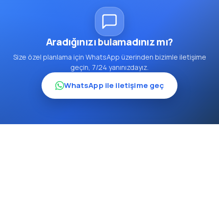
Aradığınızı bulamadınız mı?
Size özel planlama için WhatsApp üzerinden bizimle iletişime
geçin, 7/24 yanınızdayız.
WhatsApp ile iletişime geç