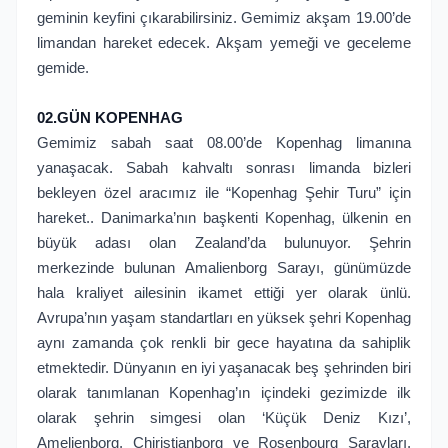
geminin keyfini çıkarabilirsiniz. Gemimiz akşam 19.00’de
limandan hareket edecek. Akşam yemeği ve geceleme
gemide.
02.GÜN KOPENHAG
Gemimiz sabah saat 08.00’de Kopenhag limanına
yanaşacak. Sabah kahvaltı sonrası limanda bizleri
bekleyen özel aracımız ile “Kopenhag Şehir Turu” için
hareket.. Danimarka’nın başkenti Kopenhag, ülkenin en
büyük adası olan Zealand’da bulunuyor. Şehrin
merkezinde bulunan Amalienborg Sarayı, günümüzde
hala kraliyet ailesinin ikamet ettiği yer olarak ünlü.
Avrupa’nın yaşam standartları en yüksek şehri Kopenhag
aynı zamanda çok renkli bir gece hayatına da sahiplik
etmektedir. Dünyanın en iyi yaşanacak beş şehrinden biri
olarak tanımlanan Kopenhag’ın içindeki gezimizde ilk
olarak şehrin simgesi olan ‘Küçük Deniz Kızı’,
Amelienborg, Chiristianborg ve Rosenbourg Sarayları,