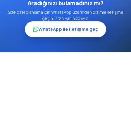
Aradığınızı bulamadınız mı?
Size özel planlama için WhatsApp üzerinden bizimle iletişime
geçin, 7/24 yanınızdayız.
WhatsApp ile iletişime geç