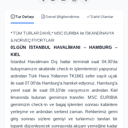
Tur Detayı
Genel Bilgilendirme
Dahil Olanlar
*TÜM TURLAR DAHİL* MSC EURIBIA ile İSKANDİNAVYA
& NORVEÇ FİYORTLARI
01.GÜN İSTANBUL HAVALİMANI – HAMBURG –
KIEL
İstanbul Havalimanı Dış hatlar terminali saat 04.30’da
buluşmamızın akabinde check-in işlemlerimizi yapıyoruz
ardından Türk Hava Yollarının TK1661 sefer sayılı uçak
ile saat 07.00’da Hamburg’a hareket ediyoruz. Hamburg’a
yerel saat ile saat 09.10’de varışımızın ardından Kiel
limanında bulunan gemimize transfer. MSC EURIBIA
gemimizin check-in ve bagaj işlemleri sonrası kabinlere
yerleşme ve ardından serbest zaman. Rehberimiz gemi
giriş sonrası sizlere gemiyi ve turlarımızı tanıtan bir
topantı düzenleyecek sonrasında akşam yemeğine kadar