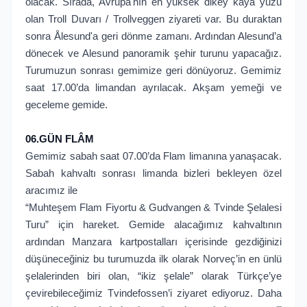
olacak. Sırada, Avrupa'nın en yüksek dikey kaya yüzü
olan Troll Duvarı / Trollveggen ziyareti var. Bu duraktan
sonra Ålesund'a geri dönme zamanı. Ardından Alesund’a
dönecek ve Alesund panoramik şehir turunu yapacağız.
Turumuzun sonrası gemimize geri dönüyoruz. Gemimiz
saat 17.00’da limandan ayrılacak. Akşam yemeği ve
geceleme gemide.
06.GÜN FLÂM
Gemimiz sabah saat 07.00’da Flam limanına yanaşacak.
Sabah kahvaltı sonrası limanda bizleri bekleyen özel
aracımız ile
“Muhteşem Flam Fiyortu & Gudvangen & Tvinde Şelalesi
Turu” için hareket. Gemide alacağımız kahvaltının
ardından Manzara kartpostalları içerisinde gezdiğinizi
düşüneceğiniz bu turumuzda ilk olarak Norveç’in en ünlü
şelalerinden biri olan, “ikiz şelale” olarak Türkçe’ye
çevirebileceğimiz Tvindefossen’i ziyaret ediyoruz. Daha