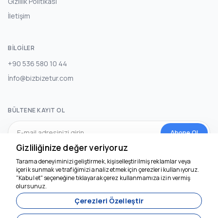
Gizlilik Politikası
İletişim
BILGILER
+90 536 580 10 44
İnfo@bizbizetur.com
BÜLTENE KAYIT OL
Abone Ol
Gizliliğinize değer veriyoruz
Tarama deneyiminizi geliştirmek, kişiselleştirilmiş reklamlar veya
SOSYAL MEDYA
içerik sunmak ve trafiğimizi analiz etmek için çerezleri kullanıyoruz.
"Kabul et" seçeneğine tıklayarak çerez kullanmamıza izin vermiş
olursunuz.
Çerezleri Özelleştir