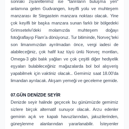
sonraki ziyaretlerimiz ise “tanrıların buluşma yeri”
anlamına gelen Gudvangen, keyifli yolu ve muhteşem
manzarası ile Stegastein manzara noktası olacak. Yine
çok keyifli bir başka manzara sunan farklı bir bölgedeki
Grimsetelvi’deki molamızda muhteşem doğayı
fotoğraflayıp Flam’a dönüyoruz. Tur bitiminde, Norveç’teki
son limanımızdan ayrılmadan önce, vergi iadesi de
alabileceğiniz, çok hafif kaz tüyü ünlü Norveç montları,
Omega-3 gibi balık yağları ve çok çeşitli diğer hediyelik
eşyaları bulabileceğiniz mağazalarda bol bol alışveriş
yapabilmek için vaktiniz olacak.. Gemimiz saat 18.00’da
limandan ayrılacak. Akşam yemeği ve geceleme gemide.
07.GÜN DENİZDE SEYİR
Denizde seyir halinde geçecek bu günümüzde gemimiz
sizlere birçok alternatif sunuyor olacak. Arzu edenler
geminin açık ve kapalı havuzlarından, jakuzilerinden,
güneşlenme alanlarından yararlanabilir. İsteyenler