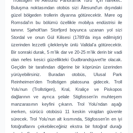
"Trollstigen ve Alesund Panoramik Turu" için hareket..
Buluşma noktasından otobüs sizi Ålesund'un dışındaki
güzel bölgeden trollerin diyarına götürecektir. Møre og
Romsdal'ın bu bölümü özellikle mobilya endüstrisi ile
tanınır. Sjøholt'tan Storfjord boyunca uzanan yol sizi
Stordal ve onun Gül Kilisesi (1789'da inşa edilmiştir)
üzerinden lezzetli çilekleriyle ünlü Valldal'a götürecektir.
Bir sonraki durak, 5 m'lik dar ve 20-25 m'lik derin bir vadi
olan nefes kesici güzellikteki Gudbrandsjuvet'te olacak.
Geçidin bir tarafından diğerine bir köprünün üzerinden
yürüyebilirsiniz. Buradan otobüs, Ulusal Park
Reinheimen'den Trollstigen platosuna gidecek. Troll
Yolu'nun (Trollstigen), Kral, Kraliçe ve Piskopos
dağlarının ve ayrıca şelale Stigfossen'in muhteşem
manzarasının keyfini çıkarın. Trol Yolu'ndan aşağı
inerken, sürücü otobüsü 11 keskin virajdan güvenle
sürecek. Trol Yolu'nun alt kısmında, Stigfossen'in en iyi
fotoğraflarını çekebileceğiniz ekstra bir fotoğraf durağı