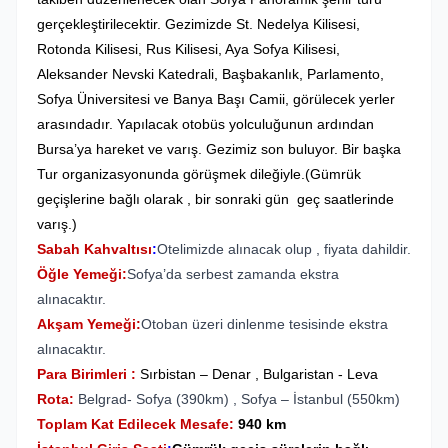
gerçekleştirilecektir. Gezimizde St. Nedelya Kilisesi,
Rotonda Kilisesi, Rus Kilisesi, Aya Sofya Kilisesi,
Aleksander Nevski Katedrali, Başbakanlık, Parlamento,
Sofya Üniversitesi ve Banya Başı Camii, görülecek yerler
arasındadır. Yapılacak otobüs yolculuğunun ardından
Bursa’ya hareket ve varış. Gezimiz son buluyor. Bir başka
Tur organizasyonunda görüşmek dileğiyle.(Gümrük
geçişlerine bağlı olarak , bir sonraki gün geç saatlerinde
varış.)
Sabah Kahvaltısı
:
Otelimizde alınacak olup , fiyata dahildir.
Öğle Yemeği:
Sofya’da serbest zamanda ekstra
alınacaktır.
Akşam Yemeği:
Otoban üzeri dinlenme tesisinde ekstra
alınacaktır.
Para Birimleri :
Sırbistan – Denar , Bulgaristan - Leva
Rota:
Belgrad- Sofya (390km) , Sofya – İstanbul (550km)
Toplam Kat Edilecek Mesafe:
940 km