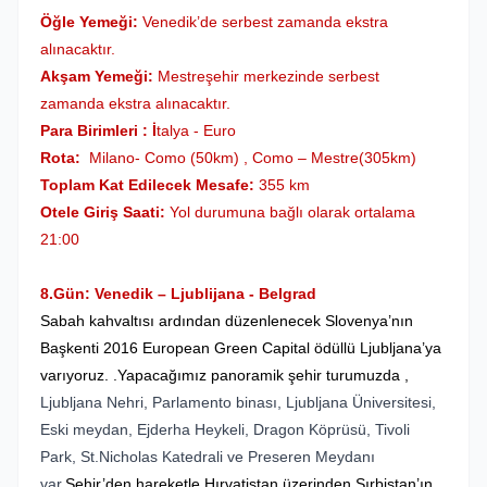
Öğle Yemeği:
Venedik’de serbest zamanda ekstra
alınacaktır.
Akşam Yemeği:
Mestre
şehir merkezinde serbest
zamanda ekstra alınacaktır.
Para Birimleri : İ
talya - Euro
Rota:
Milano- Como (50km) , Como – Mestre(305km)
Toplam Kat Edilecek Mesafe:
355 km
Otele Giriş Saati:
Yol durumuna bağlı olarak ortalama
21:00
8.Gün: Venedik – Ljublijana - Belgrad
Sabah kahvaltısı ardından düzenlenecek Slovenya’nın
Başkenti 2016 European Green Capital ödüllü Ljubljana’ya
varıyoruz. .Yapacağımız panoramik şehir turumuzda ,
Ljubljana Nehri, Parlamento binası, Ljubljana Üniversitesi,
Eski meydan, Ejderha Heykeli, Dragon Köprüsü, Tivoli
Park, St.Nicholas Katedrali ve Preseren Meydanı
var.
Şehir’den hareketle Hırvatistan üzerinden Sırbistan’ın