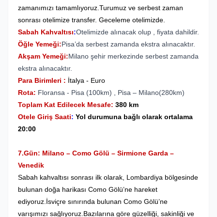
zamanımızı tamamlıyoruz.Turumuz ve serbest zaman
sonrası otelimize transfer. Geceleme otelimizde.
Sabah Kahvaltısı
:
Otelimizde alınacak olup , fiyata dahildir.
Öğle Yemeği:
Pisa’da serbest zamanda ekstra alınacaktır.
Akşam Yemeği:
Milano şehir merkezinde serbest zamanda
ekstra alınacaktır.
Para Birimleri :
İtalya - Euro
Rota:
Floransa - Pisa (100km) , Pisa – Milano(280km)
Toplam Kat Edilecek Mesafe:
380 km
Otele Giriş Saati
:
Yol durumuna bağlı olarak ortalama
20:00
7.Gün: Milano – Como Gölü – Sirmione Garda –
Venedik
Sabah kahvaltısı sonrası ilk olarak, Lombardiya bölgesinde
bulunan doğa harikası Como Gölü’ne hareket
ediyoruz.İsviçre sınırında bulunan Como Gölü’ne
varışımızı sağlıyoruz.Bazılarına göre güzelliği, sakinliği ve