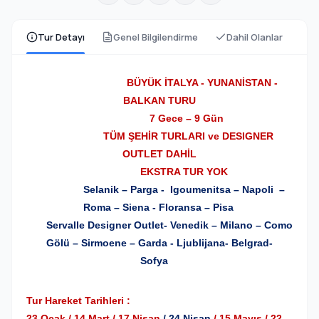
Tur Detayı
Genel Bilgilendirme
Dahil Olanlar
BÜYÜK İTALYA - YUNANİSTAN -
BALKAN TURU
7 Gece – 9 Gün
TÜM ŞEHİR TURLARI ve DESIGNER
OUTLET DAHİL
EKSTRA TUR YOK
Selanik – Parga - Igoumenitsa – Napoli –
Roma – Siena - Floransa – Pisa
Servalle Designer Outlet- Venedik – Milano – Como
Gölü – Sirmoene – Garda - Ljublijana- Belgrad-
Sofya
Tur Hareket Tarihleri :
23 Ocak / 14 Mart / 17 Nisan
/ 24 Nisan
/ 15 Mayıs / 22