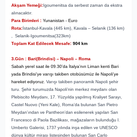
Akşam Yemeği:
Igoumenitsa da serbest zaman da ekstra
alınacaktır.
Para Birimleri :
Yunanistan - Euro
Rota:
İstanbul-Kavala (445 km), Kavala – Selanik (136 km)
, Selanik-Igoumenitsa(323km)
Toplam Kat Edilecek Mesafe:
904 km
3.Gün : Bari(Brindisi) – Napoli – Roma
Sabah yerel saat ile 09.30’da İtalya’nın Liman kenti Bari
yada Brindisi’ye varışı takiben otobüsümüz ile Napoli’ye
hareket ediyoruz.
Varışı takiben panoramik Napoli şehir
turu. Şehir turumuzda Napoli’nin merkez meydanı olan
Plebiscito Meydanı, 17. Yüzyılda yapılmış Kraliyet Sarayı,
Castel Nuovo (Yeni Kale), Roma’da bulunan San Pietro
Meydan’ından ve Pantheon’dan esilenerek yapılan San
Francesco di Paola Bazilikası, mağazaların bulunduğu I.
Umberto Galerisi, 1737 yılında inşa edilen ve UNESCO
dünya kültür mirası listesinden bulunan San Carlo