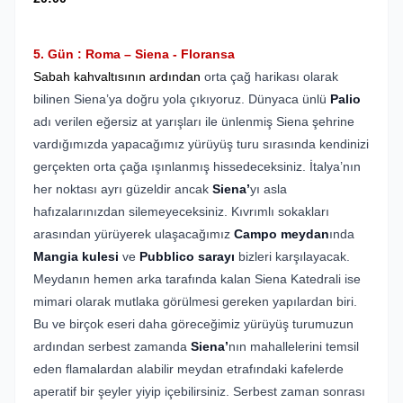
5. Gün : Roma – Siena - Floransa
Sabah kahvaltısının ardından
orta çağ harikası olarak
bilinen Siena’ya doğru yola çıkıyoruz. Dünyaca ünlü
Palio
adı verilen eğersiz at yarışları ile ünlenmiş Siena şehrine
vardığımızda yapacağımız yürüyüş turu sırasında kendinizi
gerçekten orta çağa ışınlanmış hissedeceksiniz. İtalya’nın
her noktası ayrı güzeldir ancak
Siena
’
yı asla
hafızalarınızdan silemeyeceksiniz. Kıvrımlı sokakları
arasından yürüyerek ulaşacağımız
Campo meydan
ında
Mangia kulesi
ve
Pubblico sarayı
bizleri karşılayacak.
Meydanın hemen arka tarafında kalan Siena Katedrali ise
mimari olarak mutlaka görülmesi gereken yapılardan biri.
Bu ve birçok eseri daha göreceğimiz yürüyüş turumuzun
ardından serbest zamanda
Siena
’
nın mahallelerini temsil
eden flamalardan alabilir meydan etrafındaki kafelerde
aperatif bir şeyler yiyip içebilirsiniz. Serbest zaman sonrası