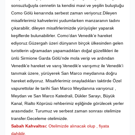
sonsuzluğuyla cennetin ta kendisi mavi ve yeşilin buluştuğu
Como Gölü kenarında serbest zaman veriyoruz.Dileyen
misafirlerimiz kahvelerini yudumlarken manzaranın tadını
çıkarabilir, dileyen misafirlerimizde yürüyüşler yaparak
keşiflerde bulunabilirler. Como’dan Venedik’e hareket
ediyoruz.Güzergah üzeri dünyanın birçok ülkesinden gelen
turistlerin uğramadan yapamadıkları doğal güzellikleri ile
ünlü Sirmione Garda Gölü’nde mola verip ve ardından
Venedik’e hareket ve varış.Venedik’e varışımız ile Venedik’i
tanımak üzere, yürüyerek San Marco meydanına doğru
hareket ediyoruz. Misafirlerimiz onayladıkları taktirde Özel
vapurettolar ile tarihi San Marco Meydanına varıyoruz ,
Meydan ve San Marco Katedrali, Dükler Sarayı, Büyük
Kanal, Rialto Köprüsü rehberimiz eşliğinde görülecek yerler
arasındadır. Turumuz ve serbest zaman sonrası otelimize
transfer.Geceleme otelimizde.
Sabah Kahvaltısı:
Otelimizde alınacak olup , fiyata
dahildir.