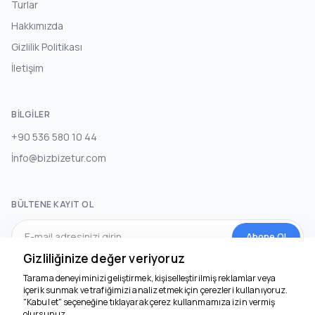
Turlar
Hakkımızda
Gizlilik Politikası
İletişim
BILGILER
+90 536 580 10 44
İnfo@bizbizetur.com
BÜLTENE KAYIT OL
Abone Ol
Gizliliğinize değer veriyoruz
Tarama deneyiminizi geliştirmek, kişiselleştirilmiş reklamlar veya
SOSYAL MEDYA
içerik sunmak ve trafiğimizi analiz etmek için çerezleri kullanıyoruz.
"Kabul et" seçeneğine tıklayarak çerez kullanmamıza izin vermiş
olursunuz.