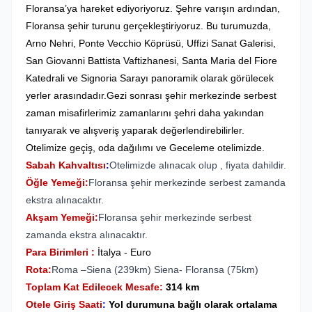
Floransa’ya hareket ediyoriyoruz. Şehre varışın ardından,
Floransa şehir turunu gerçekleştiriyoruz. Bu turumuzda,
Arno Nehri, Ponte Vecchio Köprüsü, Uffizi Sanat Galerisi,
San Giovanni Battista Vaftizhanesi, Santa Maria del Fiore
Katedrali ve Signoria Sarayı panoramik olarak görülecek
yerler arasındadır.Gezi sonrası şehir merkezinde serbest
zaman misafirlerimiz zamanlarını şehri daha yakından
tanıyarak ve alışveriş yaparak değerlendirebilirler.
Otelimize geçiş, oda dağılımı ve Geceleme otelimizde.
Sabah Kahvaltısı
:
Otelimizde alınacak olup , fiyata dahildir.
Öğle Yemeği:
Floransa şehir merkezinde serbest zamanda
ekstra alınacaktır.
Akşam Yemeği:
Floransa şehir merkezinde serbest
zamanda ekstra alınacaktır.
Para Birimleri :
İtalya - Euro
Rota:
Roma –Siena (239km) Siena- Floransa (75km)
Toplam Kat Edilecek Mesafe:
314 km
Otele Giriş Saati
:
Yol durumuna bağlı olarak ortalama