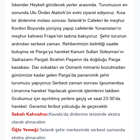
İskender Heykeli görülecek yerler arasında. Turumuzun en
sonunda Ulu Önder Atatürk'ün evini ziyaret ediyoruz. Kısa
bir dinlenme molası sonrası Selanik'in Cafeleri ile meşhur
Kordon Boyunda yürüyüş yapıp cafelerde Yunanistan'ın
meşhur kahvesi Frape'nin tadına bakıyoruz. Şehir turunun
ardından serbest zaman. Rehberimizin belirttiği saatte
buluşma ve Parga’ya hareket.Kanuni Sultan Süleyman’ın
Sadrazamı Pargalı İbrahim Paşanın da doğduğu Parga
kasabası. Dar sokakları ve Osmanlı mimarisi bozulmadan
günümüze kadar gelen Parga’da panaromik şehir
turumuzu yapıyoruz.Serbest zaman sonrası Igoumenitsa
Limanına hareket Yapılacak gümrük işlemlerini takiben
Grubumuz için ayırtılmış yerlere geçiş ve saat 23:30’da
hareket. Gecemiz feribot yolculuğu ile geçecektir.
Sabah Kahvaltısı
:
Kavala’da dinlenme tesisinde ekstra
olarak alınacaktır.
Öğle Yemeği:
Selanik şehir merkezinde serbest zamanda
ekstra alınacaktır.