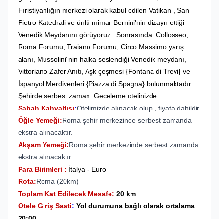
Hıristiyanlığın merkezi olarak kabul edilen Vatikan , San
Pietro Katedrali ve ünlü mimar Bernini'nin dizayn ettiği
Venedik Meydanını görüyoruz.. Sonrasında Collosseo,
Roma Forumu, Traiano Forumu, Circo Massimo yarış
alanı, Mussolini´nin halka seslendiği Venedik meydanı,
Vittoriano Zafer Anıtı, Aşk çeşmesi {Fontana di Trevi} ve
İspanyol Merdivenleri {Piazza di Spagna} bulunmaktadır.
Şehirde serbest zaman. Geceleme otelinizde.
Sabah Kahvaltısı
:
Otelimizde alınacak olup , fiyata dahildir.
Öğle Yemeği:
Roma şehir merkezinde serbest zamanda
ekstra alınacaktır.
Akşam Yemeği:
Roma şehir merkezinde serbest zamanda
ekstra alınacaktır.
Para Birimleri :
İtalya - Euro
Rota:
Roma (20km)
Toplam Kat Edilecek Mesafe:
20 km
Otele Giriş Saati
:
Yol durumuna bağlı olarak ortalama
20:00