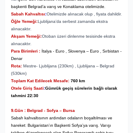
başkenti Belgrad’a varış ve Konaklama otelimizde.
Sabah Kahvaltısı
:
Otelimizde alınacak olup , fiyata dahildir.
Öğle Yemeği:
Ljublijana’da serbest zamanda ekstra
alınacaktır.
Akşam Yemeği:
Otoban üzeri dinlenme tesisinde ekstra
alınacaktır.
Para Birimleri :
İtalya - Euro , Slovenya – Euro , Sırbistan -
Denar
Rota:
Mestre- Ljublijana (230km) , Ljublijana – Belgrad
(530km)
Toplam Kat Edilecek Mesafe:
760 km
Otele Giriş Saati
:
Gümrük geçiş sürelerin bağlı olarak
tahmini 22:30
9.Gün : Belgrad - Sofya – Bursa
Sabah kahvaltısının ardından odaların boşaltılması ve
hareket: Bulgaristan’ın Başkenti Sofya’ya varış. Varışı
takiben düzenlenecek olan Sofya Panoramik şehir turu