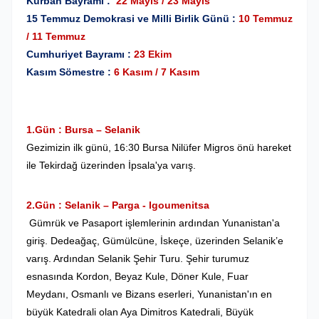
Kurban Bayramı :
22 Mayıs / 23 Mayıs
15 Temmuz Demokrasi ve Milli Birlik Günü :
10 Temmuz
/ 11 Temmuz
Cumhuriyet Bayramı :
23 Ekim
Kasım Sömestre :
6 Kasım / 7 Kasım
1.Gün : Bursa – Selanik
Gezimizin ilk günü, 16:30 Bursa Nilüfer Migros önü hareket
ile Tekirdağ üzerinden İpsala'ya varış.
2.Gün : Selanik – Parga - Igoumenitsa
Gümrük ve Pasaport işlemlerinin ardından Yunanistan'a
giriş. Dedeağaç, Gümülcüne, İskeçe, üzerinden Selanik’e
varış. Ardından Selanik Şehir Turu. Şehir turumuz
esnasında Kordon, Beyaz Kule, Döner Kule, Fuar
Meydanı, Osmanlı ve Bizans eserleri, Yunanistan'ın en
büyük Katedrali olan Aya Dimitros Katedrali, Büyük