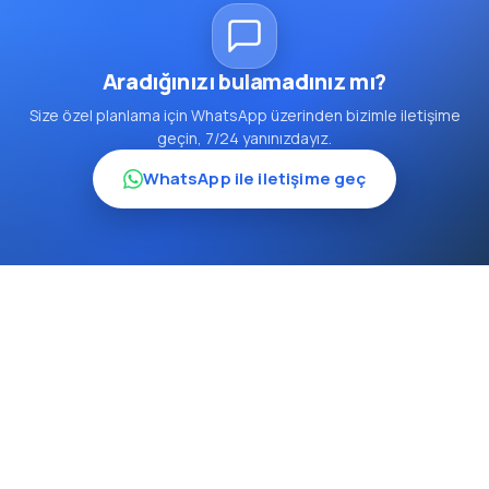
Aradığınızı bulamadınız mı?
Size özel planlama için WhatsApp üzerinden bizimle iletişime
geçin, 7/24 yanınızdayız.
WhatsApp ile iletişime geç