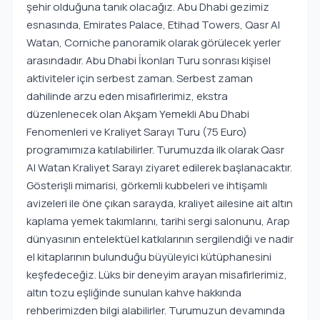
şehir olduğuna tanık olacağız. Abu Dhabi gezimiz
esnasında, Emirates Palace, Etihad Towers, Qasr Al
Watan, Corniche panoramik olarak görülecek yerler
arasındadır. Abu Dhabi İkonları Turu sonrası kişisel
aktiviteler için serbest zaman. Serbest zaman
dahilinde arzu eden misafirlerimiz, ekstra
düzenlenecek olan Akşam Yemekli Abu Dhabi
Fenomenleri ve Kraliyet Sarayı Turu (75 Euro)
programımıza katılabilirler. Turumuzda ilk olarak Qasr
Al Watan Kraliyet Sarayı ziyaret edilerek başlanacaktır.
Gösterişli mimarisi, görkemli kubbeleri ve ihtişamlı
avizeleri ile öne çıkan sarayda, kraliyet ailesine ait altın
kaplama yemek takımlarını, tarihi sergi salonunu, Arap
dünyasının entelektüel katkılarının sergilendiği ve nadir
el kitaplarının bulunduğu büyüleyici kütüphanesini
keşfedeceğiz. Lüks bir deneyim arayan misafirlerimiz,
altın tozu eşliğinde sunulan kahve hakkında
rehberimizden bilgi alabilirler. Turumuzun devamında