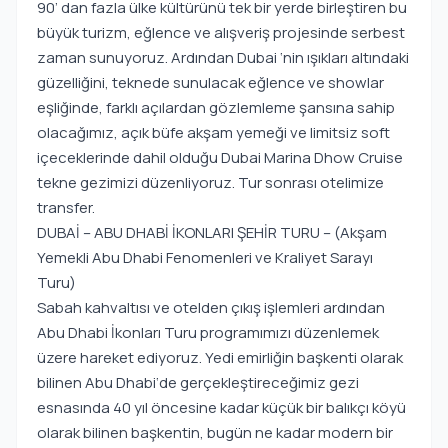
90’ dan fazla ülke kültürünü tek bir yerde birleştiren bu
büyük turizm, eğlence ve alışveriş projesinde serbest
zaman sunuyoruz. Ardından Dubai ‘nin ışıkları altındaki
güzelliğini, teknede sunulacak eğlence ve showlar
eşliğinde, farklı açılardan gözlemleme şansına sahip
olacağımız, açık büfe akşam yemeği ve limitsiz soft
içeceklerinde dahil olduğu Dubai Marina Dhow Cruise
tekne gezimizi düzenliyoruz. Tur sonrası otelimize
transfer.
DUBAİ – ABU DHABİ İKONLARI ŞEHİR TURU – (Akşam
Yemekli Abu Dhabi Fenomenleri ve Kraliyet Sarayı
Turu)
Sabah kahvaltısı ve otelden çıkış işlemleri ardından
Abu Dhabi İkonları Turu programımızı düzenlemek
üzere hareket ediyoruz. Yedi emirliğin başkenti olarak
bilinen Abu Dhabi‘de gerçekleştireceğimiz gezi
esnasında 40 yıl öncesine kadar küçük bir balıkçı köyü
olarak bilinen başkentin, bugün ne kadar modern bir