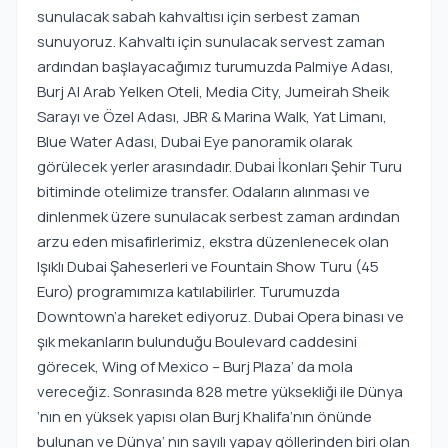
sunulacak sabah kahvaltısı için serbest zaman
sunuyoruz. Kahvaltı için sunulacak servest zaman
ardından başlayacağımız turumuzda Palmiye Adası,
Burj Al Arab Yelken Oteli, Media City, Jumeirah Sheik
Sarayı ve Özel Adası, JBR & Marina Walk, Yat Limanı,
Blue Water Adası, Dubai Eye panoramik olarak
görülecek yerler arasındadır. Dubai İkonları Şehir Turu
bitiminde otelimize transfer. Odaların alınması ve
dinlenmek üzere sunulacak serbest zaman ardından
arzu eden misafirlerimiz, ekstra düzenlenecek olan
Işıklı Dubai Şaheserleri ve Fountain Show Turu (45
Euro) programımıza katılabilirler. Turumuzda
Downtown’a hareket ediyoruz. Dubai Opera binası ve
şık mekanların bulunduğu Boulevard caddesini
görecek, Wing of Mexico – Burj Plaza’ da mola
vereceğiz. Sonrasında 828 metre yüksekliği ile Dünya
‘nın en yüksek yapısı olan Burj Khalifa’nın önünde
bulunan ve Dünya’ nın sayılı yapay göllerinden biri olan