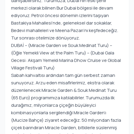
danışabilirsiniz. Turumuza, Dubai’nin eski şehir
merkezi olarak bilinen Bur Dubai bölgesi ile devam
ediyoruz. Petrol öncesi dönemin izlerini taşıyan
Bastakiya Mahallesi’nde, geleneksel dar sokaklar,
Bedevi mahalleleri ve Meena Pazarı’nı keşfedeceğiz.
Tur sonrası otelimize dönüyoruz.
DUBAİ – (Miracle Garden ve Souk Medinat Turu) –
(Öğle Yemekli View at the Palm Turu) – (Dubai Gala
Gecesi: Akşam Yemekli Marina Dhow Cruise ve Global
Village Festivali Turu)
Sabah kahvaltısı ardından tam gün serbest zaman
sunuyoruz. Arzu eden misafirlerimiz, ekstra olarak
düzenlenecek Miracle Garden & Souk Medinat Turu
(65 Euro) programımıza katılabilirler. Turumuzda ilk
durağımız, milyonlarca çiçeğin büyüleyici
kombinasyonlarla sergilendiği Miracle Garden’ı
(Mucize Bahçe) ziyaret edeceğiz. 50 milyondan fazla
çiçek barındıran Miracle Garden, bitkilerle süslenmiş