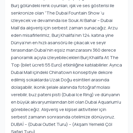
Burj gölündeki renk oyunları, ışık ve ses gösterisi ile
senkronize olan “The Dubai Fountain Show ‘u
izleyecek ve devamında ise Souk Al Bahar – Dubai
Mall‘da alışveriş için serbest zaman sunacağız. Arzu
eden misafirlerimiz, Burj Khalifa‘nın 124. katına yine
Dünya’nın en hızlı asansörü ile çıkacak ve seyir
terasından Dubai‘nin eşsiz manzarasını 360 derece
panoramik açıyla izleyebilecekleri Burj Khalifa At The
Top (bilet ücreti 55 Euro) etkinliğine katılabilirler. Ayrıca
Dubai Mall içindeki Chinatown konseptiyle dekore
edilmiş sokaklarda Uzak Doğu esintileri arasında
dolaşabilir, ikonik şelale alanında fotoğraf molası
verebilir, buz pateni pisti (Dubai Ice Ring) ve dünyanın
en büyük akvaryumlarından biri olan Dubai Aquarium’u
görebileceğiz. Alışveriş ve kişisel aktiviteler için
serbest zamanın sonrasında otelimize dönüyoruz.
DUBAİ – (Dubai Outlet Turu) – (Akşam Yemekli Çöl
Safari Turu)