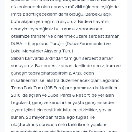
düzenlenecek olan dans ve müzikli eğlence eşliğinde,
limitsiz soft içeceklerin dahil olduğu, Barbekü açık
büfe akşam yemeğimizi alıyoruz. Bedevi hayatını
deneyimleyeceğimiz bu turumuz sonrasında
otelimize transfer ve dinlenmek üzere serbest zaman.
DUBAİ – (Legoland Turu) – (Dubai Fenomenleri ve
Lokal Mahalleler Alışveriş Turu)
Sabah kahvaltısı ardından tam gün serbest zaman
sunuyoruz. Bu serbest zaman dahilinde deniz, kum ve
güneşin tadını çıkartabilirsiniz. Arzu eden
misafirlerimiz ise, ekstra düzenlenecek olan Legoland
Tema Park Turu (105 Euro) programımıza katılabilirler.
2016 ‘da açılan ve Dubai Parks & Resort ‘de yer alan
Legoland, genç ve kendini her yaşta genç hisseden
ziyaretçileri için çeşitli aktiviteler, etkinlikler, şovlar
sunan, 20 milyondan fazla lego tuğlası ile
oluşturulmuş dünyaca ünlü farklı ikonik yapıların
minyatürlerinin yer aldığı tema parkıdır. Factory, Lego