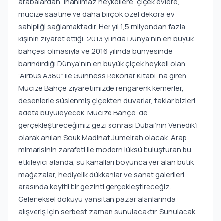
arabalardan, inanılmaz heykellere, çiçek evlere,
mucize saatine ve daha birçok özel dekora ev
sahipliği sağlamaktadır. Her yıl 1,5 milyondan fazla
kişinin ziyaret ettiği, 2013 yılında Dünya’nın en büyük
bahçesi olmasıyla ve 2016 yılında bünyesinde
barındırdığı Dünya’nın en büyük çiçek heykeli olan
“Airbus A380” ile Guinness Rekorlar Kitabı ‘na giren
Mucize Bahçe ziyaretimizde rengarenk kemerler,
desenlerle süslenmiş çiçekten duvarlar, taklar bizleri
adeta büyüleyecek. Mucize Bahçe ‘de
gerçekleştireceğimiz gezi sonrası Dubai’nin Venedik’i
olarak anılan Souk Madinat Jumeirah olacak. Arap
mimarisinin zarafeti ile modern lüksü buluşturan bu
etkileyici alanda, su kanalları boyunca yer alan butik
mağazalar, hediyelik dükkanlar ve sanat galerileri
arasında keyifli bir gezinti gerçekleştireceğiz.
Geleneksel dokuyu yansıtan pazar alanlarında
alışveriş için serbest zaman sunulacaktır. Sunulacak