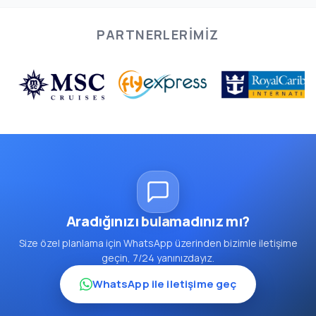
PARTNERLERIMIZ
Aradığınızı bulamadınız mı?
Size özel planlama için WhatsApp üzerinden bizimle iletişime
geçin, 7/24 yanınızdayız.
WhatsApp ile iletişime geç