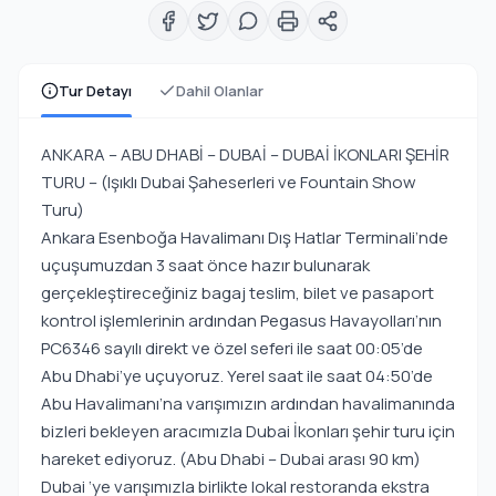
Tur Detayı
Dahil Olanlar
ANKARA – ABU DHABİ – DUBAİ – DUBAİ İKONLARI ŞEHİR
TURU – (Işıklı Dubai Şaheserleri ve Fountain Show
Turu)
Ankara Esenboğa Havalimanı Dış Hatlar Terminali’nde
uçuşumuzdan 3 saat önce hazır bulunarak
gerçekleştireceğiniz bagaj teslim, bilet ve pasaport
kontrol işlemlerinin ardından Pegasus Havayolları’nın
PC6346 sayılı direkt ve özel seferi ile saat 00:05’de
Abu Dhabi’ye uçuyoruz. Yerel saat ile saat 04:50’de
Abu Havalimanı’na varışımızın ardından havalimanında
bizleri bekleyen aracımızla Dubai İkonları şehir turu için
hareket ediyoruz. (Abu Dhabi – Dubai arası 90 km)
Dubai ‘ye varışımızla birlikte lokal restoranda ekstra