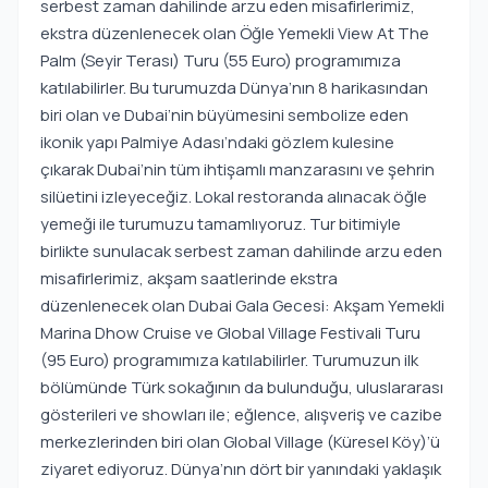
serbest zaman dahilinde arzu eden misafirlerimiz,
ekstra düzenlenecek olan Öğle Yemekli View At The
Palm (Seyir Terası) Turu (55 Euro) programımıza
katılabilirler. Bu turumuzda Dünya’nın 8 harikasından
biri olan ve Dubai’nin büyümesini sembolize eden
ikonik yapı Palmiye Adası’ndaki gözlem kulesine
çıkarak Dubai’nin tüm ihtişamlı manzarasını ve şehrin
silüetini izleyeceğiz. Lokal restoranda alınacak öğle
yemeği ile turumuzu tamamlıyoruz. Tur bitimiyle
birlikte sunulacak serbest zaman dahilinde arzu eden
misafirlerimiz, akşam saatlerinde ekstra
düzenlenecek olan Dubai Gala Gecesi: Akşam Yemekli
Marina Dhow Cruise ve Global Village Festivali Turu
(95 Euro) programımıza katılabilirler. Turumuzun ilk
bölümünde Türk sokağının da bulunduğu, uluslararası
gösterileri ve showları ile; eğlence, alışveriş ve cazibe
merkezlerinden biri olan Global Village (Küresel Köy)’ü
ziyaret ediyoruz. Dünya’nın dört bir yanındaki yaklaşık